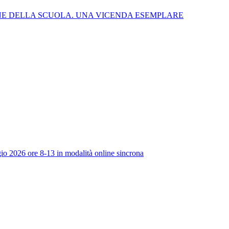
NE DELLA SCUOLA. UNA VICENDA ESEMPLARE
io 2026 ore 8-13 in modalità online sincrona