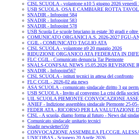
CISL SCUOLA - volantone n10 5 giugno 2026 venerdì 
USB SCUOLA, OSA E CAMBIARE ROTTA TAVO
SNADIR - Infopoint 584
SNADIR - Infopoint 583
SNADIR - Infopoint 578
USB Scuola Le scuole bruciano in estate 30 gradi e oltre 
COMUNICATO ORGANICI A.S. 2026-2027 FGU-A
CGIL - COMUNICATO TAGLIO ATA
CISL SCUOLA - volantone n9 20 maggio 2026
RIDUZIONE ORGANICO ATA FEDERATA IN DIFE
FLC CGIL - Comunicato denuncia Tar Piemonte
SNALS-CONFSAL NEWS 15.05.2026 REVISIONE 
SNADIR - Infopoint567
CISL SCUOLA - istituti tecnici in attesa del confronto
FLC CGIL - 2026-02 ata news
ASA SCUOLA - comunicato sindacale diritto 3 gg perm. p
USB SCUOLA - Invito al convegno La crisi della società e
UIL SCUOLA PIEMONTE CONVOCAZIONE ASSEM
ANIEF - Indizione assemblea sindacale Piemonte 25-05
FEDER ATA - RICORSO PER LA VALUTAZIONE DE
CISL - A scuola, diamo forma al futuro - News dal sindac
Comunicato sindacale unitario tecnici
Snadir newsletter559
CONVOCAZIONE ASSEMBLEA FLCCGIL ALESSAND
UNICOBAS - Sciopero 20 Aprile 2026