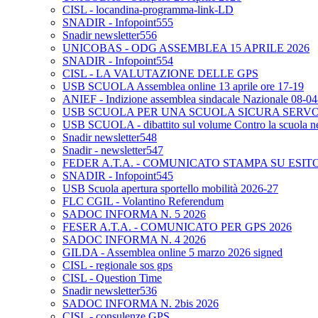
CISL - locandina-programma-link-LD
SNADIR - Infopoint555
Snadir newsletter556
UNICOBAS - ODG ASSEMBLEA 15 APRILE 2026
SNADIR - Infopoint554
CISL - LA VALUTAZIONE DELLE GPS
USB SCUOLA Assemblea online 13 aprile ore 17-19
ANIEF - Indizione assemblea sindacale Nazionale 08-0
USB SCUOLA PER UNA SCUOLA SICURA SERV
USB SCUOLA - dibattito sul volume Contro la scuola neo
Snadir newsletter548
Snadir - newsletter547
FEDER A.T.A. - COMUNICATO STAMPA SU ESIT
SNADIR - Infopoint545
USB Scuola apertura sportello mobilità 2026-27
FLC CGIL - Volantino Referendum
SADOC INFORMA N. 5 2026
FESER A.T.A. - COMUNICATO PER GPS 2026
SADOC INFORMA N. 4 2026
GILDA - Assemblea online 5 marzo 2026 signed
CISL - regionale sos gps
CISL - Question Time
Snadir newsletter536
SADOC INFORMA N. 2bis 2026
CISL - consulenze GPS