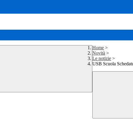
Home
>
Novità
>
Le notizie
>
USB Scuola Schedatur