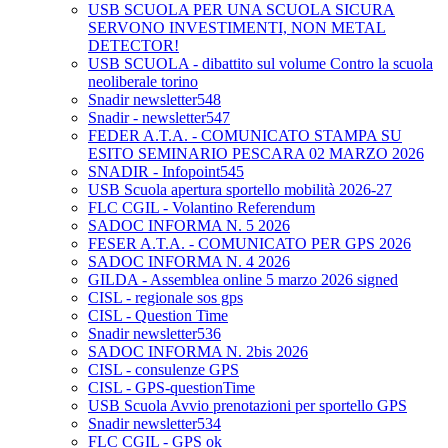
USB SCUOLA PER UNA SCUOLA SICURA
SERVONO INVESTIMENTI, NON METAL
DETECTOR!
USB SCUOLA - dibattito sul volume Contro la scuola
neoliberale torino
Snadir newsletter548
Snadir - newsletter547
FEDER A.T.A. - COMUNICATO STAMPA SU
ESITO SEMINARIO PESCARA 02 MARZO 2026
SNADIR - Infopoint545
USB Scuola apertura sportello mobilità 2026-27
FLC CGIL - Volantino Referendum
SADOC INFORMA N. 5 2026
FESER A.T.A. - COMUNICATO PER GPS 2026
SADOC INFORMA N. 4 2026
GILDA - Assemblea online 5 marzo 2026 signed
CISL - regionale sos gps
CISL - Question Time
Snadir newsletter536
SADOC INFORMA N. 2bis 2026
CISL - consulenze GPS
CISL - GPS-questionTime
USB Scuola Avvio prenotazioni per sportello GPS
Snadir newsletter534
FLC CGIL - GPS ok