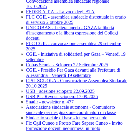
Convocazione assemblea sindacale regionale
16.10.2025
FEDER A.T.A. - La voce degli ATA
FLC CGIL - assemblea sindacale distrettuale in orario
di servizio 2 ottobre 2025
UNICOBAS - Lettera aperta - GAZA la libertà
d'insegnamento e la libera espressione dei Collegi
docenti
FLC CGIL - convocazione assemblea 29 settembre
2025
CGIL - Iniziativa di solidarietà per Gaza – Venerdì 19
settembre
Cobas Scuola - Sciopero 22 Settembre 2025
CGIL - Presidio Per Gaza davanti alla Prefettura di
Alessandria - Venerdì 19 settembre
CISL SCUOLA - Convocazione Assemblea Sindacale
20.10.2025
USB - adesione sciopero 22.09.2025
USB PI - Revoca sciopero 17.09.2025
Snadir - newsletter n. 477
Associazione sindacale autonoma - Comunicato
sindacale per designazione coordinatori di classe
Sindacato sociale di base - lettera per scuole
Flc Cgil Cuneo e Proteo Fare Sapere Cuneo - Invito
formazione docenti neoimmessi in ruolo