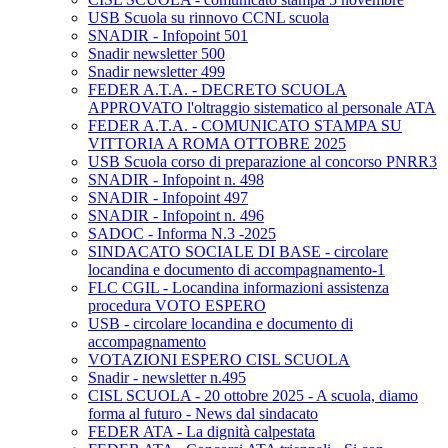
USB Scuola su rinnovo CCNL scuola
SNADIR - Infopoint 501
Snadir newsletter 500
Snadir newsletter 499
FEDER A.T.A. - DECRETO SCUOLA
APPROVATO l'oltraggio sistematico al personale ATA
FEDER A.T.A. - COMUNICATO STAMPA SU
VITTORIA A ROMA OTTOBRE 2025
USB Scuola corso di preparazione al concorso PNRR3
SNADIR - Infopoint n. 498
SNADIR - Infopoint 497
SNADIR - Infopoint n. 496
SADOC - Informa N.3 -2025
SINDACATO SOCIALE DI BASE - circolare
locandina e documento di accompagnamento-1
FLC CGIL - Locandina informazioni assistenza
procedura VOTO ESPERO
USB - circolare locandina e documento di
accompagnamento
VOTAZIONI ESPERO CISL SCUOLA
Snadir - newsletter n.495
CISL SCUOLA - 20 ottobre 2025 - A scuola, diamo
forma al futuro - News dal sindacato
FEDER ATA - La dignità calpestata