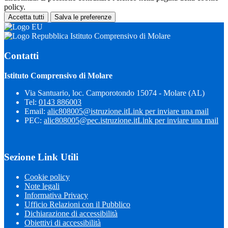
policy.
Accetta tutti
Salva le preferenze
Istituto Comprensivo di Molare
Contatti
Istituto Comprensivo di Molare
Via Santuario, loc. Camporotondo 15074 - Molare (AL)
Tel:
0143 886003
Email:
alic808005@istruzione.it
Link per inviare una mail
PEC:
alic808005@pec.istruzione.it
Link per inviare una mail
Sezione Link Utili
Cookie policy
Note legali
Informativa Privacy
Ufficio Relazioni con il Pubblico
Dichiarazione di accessibilità
Obiettivi di accessibilità