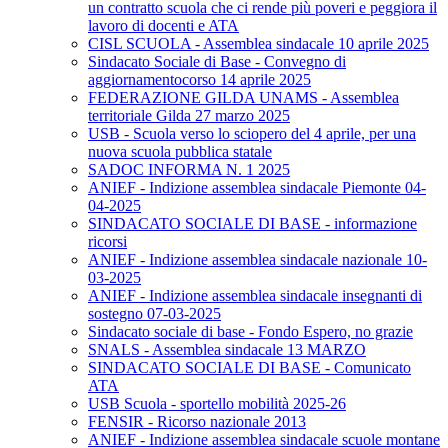
un contratto scuola che ci rende più poveri e peggiora il
lavoro di docenti e ATA
CISL SCUOLA - Assemblea sindacale 10 aprile 2025
Sindacato Sociale di Base - Convegno di
aggiornamentocorso 14 aprile 2025
FEDERAZIONE GILDA UNAMS - Assemblea
territoriale Gilda 27 marzo 2025
USB - Scuola verso lo sciopero del 4 aprile, per una
nuova scuola pubblica statale
SADOC INFORMA N. 1 2025
ANIEF - Indizione assemblea sindacale Piemonte 04-
04-2025
SINDACATO SOCIALE DI BASE - informazione
ricorsi
ANIEF - Indizione assemblea sindacale nazionale 10-
03-2025
ANIEF - Indizione assemblea sindacale insegnanti di
sostegno 07-03-2025
Sindacato sociale di base - Fondo Espero, no grazie
SNALS - Assemblea sindacale 13 MARZO
SINDACATO SOCIALE DI BASE - Comunicato
ATA
USB Scuola - sportello mobilità 2025-26
FENSIR - Ricorso nazionale 2013
ANIEF - Indizione assemblea sindacale scuole montane