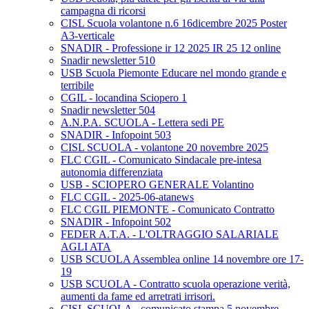
campagna di ricorsi
CISL Scuola volantone n.6 16dicembre 2025 Poster
A3-verticale
SNADIR - Professione ir 12 2025 IR 25 12 online
Snadir newsletter 510
USB Scuola Piemonte Educare nel mondo grande e
terribile
CGIL - locandina Sciopero 1
Snadir newsletter 504
A.N.P.A. SCUOLA - Lettera sedi PE
SNADIR - Infopoint 503
CISL SCUOLA - volantone 20 novembre 2025
FLC CGIL - Comunicato Sindacale pre-intesa
autonomia differenziata
USB - SCIOPERO GENERALE Volantino
FLC CGIL - 2025-06-atanews
FLC CGIL PIEMONTE - Comunicato Contratto
SNADIR - Infopoint 502
FEDER A.T.A. - L'OLTRAGGIO SALARIALE
AGLI ATA
USB SCUOLA Assemblea online 14 novembre ore 17-
19
USB SCUOLA - Contratto scuola operazione verità,
aumenti da fame ed arretrati irrisori.
CISL SCUOLA - comunicato stampa 5 novembre