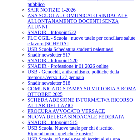
pubblico
SAIR NOTIZIE 1-2026
ASA SCUOLA - COMUNICATO SINDACALE
ALLONTANAMENTO DOCENTI SENZA
ALUNNI
SNADIR - Infopoint522
FLC CGIL - Scuola_ nuove tutele per conciliare salute
e lavoro [SCHEDA]
USB Scuola Schedatura studenti palestinesi
Snadir newsletter 517
SNADIR - Infopoint 520
SNADIR - Professione ir 01 2026 online
USB - Genocidi, antisemitismo, politiche della
memoria.Verso il 27 gennaio
Snadir newsletter 518
COMUNICATO STAMPA SU VITTORIA A ROMA
OTTOBRE 2025
SCHEDA ADESIONE INFORMATIVA RICORSO
AL TAR DEL LAZIO
PROCURA AVVOCATO VERSACE
NUOVA DELEGA SINDACALE FEDERATA
SNADIR - Infopoint 515
USB Scuola. Nuove tutele per chi è iscritto.
Riprendiamoci quel che è nostro!
USB Scuola, più tutele per gli iscritti al via una