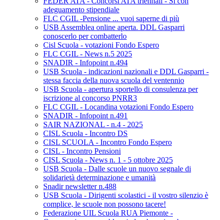
FEDER ATA - Concorsi ATA triennali - Si con
adeguamento stipendiale
FLC CGIL -Pensione ... vuoi saperne di più
USB Assemblea online aperta. DDL Gasparri
conoscerlo per combatterlo
Cisl Scuola - votazioni Fondo Espero
FLC CGIL - News n.5 2025
SNADIR - Infopoint n.494
USB Scuola - indicazioni nazionali e DDL Gasparri -
stessa faccia della nuova scuola del ventennio
USB Scuola - apertura sportello di consulenza per
iscrizione al concorso PNRR3
FLC CGIL - Locandina votazioni Fondo Espero
SNADIR - Infopoint n.491
SAIR NAZIONAL - n.4 - 2025
CISL Scuola - Incontro DS
CISL SCUOLA - Incontro Fondo Espero
CISL - Incontro Pensioni
CISL Scuola - News n. 1 - 5 ottobre 2025
USB Scuola - Dalle scuole un nuovo segnale di
solidarietà determinazione e umanità
Snadir newsletter n.488
USB Scuola - Dirigenti scolastici - il vostro silenzio è
complice, le scuole non possono tacere!
Federazione UIL Scuola RUA Piemonte -