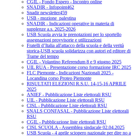
CGIL - Fondo Espero - Incontro online
SNADIR - Infopoint462
Snadir newsletter459
USB - mozione_palestina
SNADIR - Indicazioni operative in materia di
supplenze a.s. 2025-2026
USB Scuola avvia le prenotazioni per lo sportello
assegnazioni provvisorie e utilizzazioni
Fratelli d’Italia all'attacco della scuola e della verità
storica-USB scuola solidarizza con autori ed editore di
Trame del tempo
CGIL - Volantino Referendum 8 e 9 giugno 2025
UIL RUA - Presentazione corso formazione IRC 2025
FLC Piemonte - Indicazioni Nazionali 2025 -
Locandina corso Proteo Piemonte
RISULTATI ELEZIONI R.S.U. 14-15-16 APRILE
2025
ANIEF - Pubblicazione Liste elettorali RSU
UIL - Pubblicazione Liste elettorali RSU
CISL - Pubblicazione Liste elettorali RSU
SNALS CONFASAL - Pubblicazione Liste elettorali
RSU
CGIL - Pubblicazione liste elettorali RSU
CISL SCUOLA - Assemblea sindacale 02.04.2025
USB Scuola - 4 aprile sciopero nazionale per dire no a