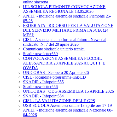
online sincrona
UIL SCUOLA PIEMONTE CONVOCAZIONE
ASSEMBLEA REGIONALE 13.05.2026
ANIEF - Indizione assemblea sindacale Piemonte 25-
05-26
FEDER ATA - RICORSO PER LA VALUTAZIONE
DEL SERVIZIO MILITARE PRIMA FASCIA (24
MESI)
CISL - A scuola, diamo forma al futuro - News dal
sindacato, N. 7 del 20 aprile 2026
Comunicato sindacale unitario tecnici
Snadir newsletter559
CONVOCAZIONE ASSEMBLEA FLCCGIL
ALESSANDRIA 23 APRILE 2026 ACQUI T. E
OVADA
UNICOBAS - Sciopero 20 Aprile 2026
CISL - locandina-programma-link-LD
SNADIR - Infopoint555
Snadir newsletter556
UNICOBAS - ODG ASSEMBLEA 15 APRILE 2026
SNADIR - Infopoint554
CISL - LA VALUTAZIONE DELLE GPS
USB SCUOLA Assemblea online 13 aprile ore 17-19
ANIEF - Indizione assemblea sindacale Nazionale 08-
04-2026