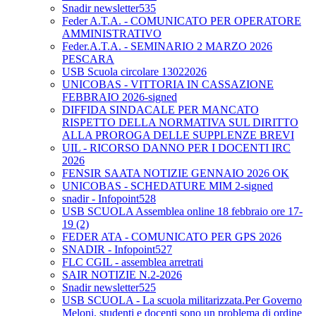
Snadir newsletter535
Feder A.T.A. - COMUNICATO PER OPERATORE
AMMINISTRATIVO
Feder.A.T.A. - SEMINARIO 2 MARZO 2026
PESCARA
USB Scuola circolare 13022026
UNICOBAS - VITTORIA IN CASSAZIONE
FEBBRAIO 2026-signed
DIFFIDA SINDACALE PER MANCATO
RISPETTO DELLA NORMATIVA SUL DIRITTO
ALLA PROROGA DELLE SUPPLENZE BREVI
UIL - RICORSO DANNO PER I DOCENTI IRC
2026
FENSIR SAATA NOTIZIE GENNAIO 2026 OK
UNICOBAS - SCHEDATURE MIM 2-signed
snadir - Infopoint528
USB SCUOLA Assemblea online 18 febbraio ore 17-
19 (2)
FEDER ATA - COMUNICATO PER GPS 2026
SNADIR - Infopoint527
FLC CGIL - assemblea arretrati
SAIR NOTIZIE N.2-2026
Snadir newsletter525
USB SCUOLA - La scuola militarizzata.Per Governo
Meloni, studenti e docenti sono un problema di ordine