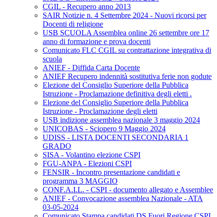
CGIL - Recupero anno 2013
SAIR Notizie n. 4 Settembre 2024 - Nuovi ricorsi per
Docenti di religione
USB SCUOLA Assemblea online 26 settembre ore 17
anno di formazione e prova docenti
Comunicato FLC CGIL su contrattazione integrativa di
scuola
ANIEF - Diffida Carta Docente
ANIEF Recupero indennità sostitutiva ferie non godute
Elezione del Consiglio Superiore della Pubblica
Istruzione - Proclamazione definitiva degli eletti .
Elezione del Consiglio Superiore della Pubblica
Istruzione - Proclamazione degli eletti
USB indizione assemblea nazionale 3 maggio 2024
UNICOBAS - Sciopero 9 Maggio 2024
UDISS - LISTA DOCENTI SECONDARIA 1
GRADO
SISA - Volantino elezione CSPI
FGU-ANPA - Elezioni CSPI
FENSIR - Incontro presentazione candidati e
programma 3 MAGGIO
CONF.A.I.L. - CSPI - documento allegato e Assemblee
ANIEF - Convocazione assemblea Nazionale - ATA
03-05-2024
Comunicato Stampa candidati DS Fuori Regione CSPI