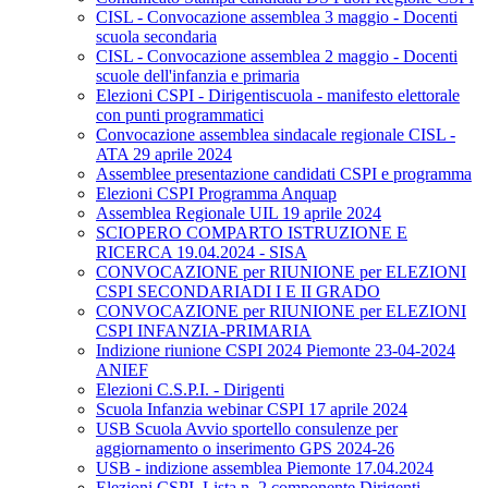
CISL - Convocazione assemblea 3 maggio - Docenti
scuola secondaria
CISL - Convocazione assemblea 2 maggio - Docenti
scuole dell'infanzia e primaria
Elezioni CSPI - Dirigentiscuola - manifesto elettorale
con punti programmatici
Convocazione assemblea sindacale regionale CISL -
ATA 29 aprile 2024
Assemblee presentazione candidati CSPI e programma
Elezioni CSPI Programma Anquap
Assemblea Regionale UIL 19 aprile 2024
SCIOPERO COMPARTO ISTRUZIONE E
RICERCA 19.04.2024 - SISA
CONVOCAZIONE per RIUNIONE per ELEZIONI
CSPI SECONDARIADI I E II GRADO
CONVOCAZIONE per RIUNIONE per ELEZIONI
CSPI INFANZIA-PRIMARIA
Indizione riunione CSPI 2024 Piemonte 23-04-2024
ANIEF
Elezioni C.S.P.I. - Dirigenti
Scuola Infanzia webinar CSPI 17 aprile 2024
USB Scuola Avvio sportello consulenze per
aggiornamento o inserimento GPS 2024-26
USB - indizione assemblea Piemonte 17.04.2024
Elezioni CSPI. Lista n. 2 componente Dirigenti