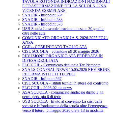
TAVOLA ROTONDA INDICAZIONI NAZIONALI
E TRASFORMAZIONE DELLA SCUOLA. UNA
VICENDA ESEMPLARE
SNADIR - Infopoint 584
SNADIR - Infopoint 583
SNADIR - Infopoint 578
USB Scuola Le scuole bruciano in estate 30 gradi e
oltre nelle aule
COMUNICATO ORGANICI A.S. 2026-2027 FGU-
ANPA
CGIL - COMUNICATO TAGLIO ATA
CISL SCUOLA - volantone n9 20 maggio 2026
RIDUZIONE ORGANICO ATA FEDERATA IN
DIFESA DEGLI ATA
FLC CGIL - Comunicato denuncia Tar Piemonte
SNALS-CONFSAL NEWS 15.05.2026 REVISIONE
RIFORMA ISTITUTI TECNICI
SNADIR - Infopoint567
CISL SCUOLA - istituti tecnici in attesa del confronto
FLC CGIL - 2026-02 ata news
ASA SCUOLA - comunicato sindacale diritto 3 gg
perm. pers. piu 6 di ferie
USB SCUOLA - Invito al convegno La crisi della
società e le fondamenta della scuola oltre l’emergenza,
verso il futuro. 5 maggio 2026 ore 8-13 in modalità