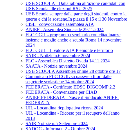
USB SCUOLA - Dalla rabbia all’azione candidati con
USB Scuola alle elezioni RSU 2025
USB Scuola sempre dalla parte degli studenti, contro la
guerra e chi la sostiene.In piazza il 15 e il 30 Novembre
CISL - convocazione assemblea ATA
ANIEF - Assemblea Sindacale 29.11.2024
FLC CGIL - programma seminario con cittadinanze
insieme e meglio anche a scuola Roma 14 novembre
2024
FLC CGIL - Il valore ATA Piemonte e territorio
SAIR - Notizie n.6 novembre 2024
FLC - Assemblea Distretto Ovada 14.11.2024
SAATA - Notizie novembre 2024
USB SCUOLA Assemblea online 28 ottobre ore 17
Comunicato FLC CGIL su passweb fuori dalle
segreterie scolastiche 14 ottobre 2024
FEDERATA - Certificato EDSC DIGCOMP 2.2
FEDERATA - Convenzione per CIAD
ANIEF-FEDERATA - Nasce il Sindacato ANIEF-
FEDERATA
UIL - Locandina riepilogativa ricorsi 2024
UIL - Locandina - Ricorso per il recupero dell'anno
2013
SAIR Notizie n.5 Settembre 2024
SADOC - Informa n.2 - Ottobre 2024