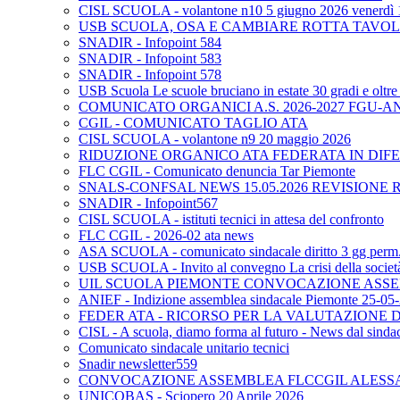
CISL SCUOLA - volantone n10 5 giugno 2026 venerdì 
USB SCUOLA, OSA E CAMBIARE ROTTA TAVO
SNADIR - Infopoint 584
SNADIR - Infopoint 583
SNADIR - Infopoint 578
USB Scuola Le scuole bruciano in estate 30 gradi e oltre 
COMUNICATO ORGANICI A.S. 2026-2027 FGU-A
CGIL - COMUNICATO TAGLIO ATA
CISL SCUOLA - volantone n9 20 maggio 2026
RIDUZIONE ORGANICO ATA FEDERATA IN DIFE
FLC CGIL - Comunicato denuncia Tar Piemonte
SNALS-CONFSAL NEWS 15.05.2026 REVISIONE 
SNADIR - Infopoint567
CISL SCUOLA - istituti tecnici in attesa del confronto
FLC CGIL - 2026-02 ata news
ASA SCUOLA - comunicato sindacale diritto 3 gg perm. p
USB SCUOLA - Invito al convegno La crisi della società e
UIL SCUOLA PIEMONTE CONVOCAZIONE ASSEM
ANIEF - Indizione assemblea sindacale Piemonte 25-05
FEDER ATA - RICORSO PER LA VALUTAZIONE DE
CISL - A scuola, diamo forma al futuro - News dal sindac
Comunicato sindacale unitario tecnici
Snadir newsletter559
CONVOCAZIONE ASSEMBLEA FLCCGIL ALESSAND
UNICOBAS - Sciopero 20 Aprile 2026