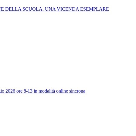
NE DELLA SCUOLA. UNA VICENDA ESEMPLARE
io 2026 ore 8-13 in modalità online sincrona