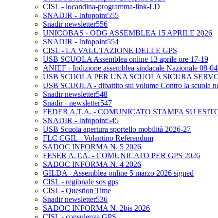
CISL - locandina-programma-link-LD
SNADIR - Infopoint555
Snadir newsletter556
UNICOBAS - ODG ASSEMBLEA 15 APRILE 2026
SNADIR - Infopoint554
CISL - LA VALUTAZIONE DELLE GPS
USB SCUOLA Assemblea online 13 aprile ore 17-19
ANIEF - Indizione assemblea sindacale Nazionale 08-0
USB SCUOLA PER UNA SCUOLA SICURA SERV
USB SCUOLA - dibattito sul volume Contro la scuola neo
Snadir newsletter548
Snadir - newsletter547
FEDER A.T.A. - COMUNICATO STAMPA SU ESIT
SNADIR - Infopoint545
USB Scuola apertura sportello mobilità 2026-27
FLC CGIL - Volantino Referendum
SADOC INFORMA N. 5 2026
FESER A.T.A. - COMUNICATO PER GPS 2026
SADOC INFORMA N. 4 2026
GILDA - Assemblea online 5 marzo 2026 signed
CISL - regionale sos gps
CISL - Question Time
Snadir newsletter536
SADOC INFORMA N. 2bis 2026
CISL - consulenze GPS