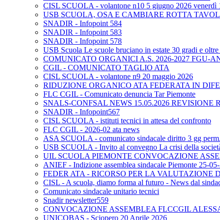
CISL SCUOLA - volantone n10 5 giugno 2026 venerdì 
USB SCUOLA, OSA E CAMBIARE ROTTA TAVO
SNADIR - Infopoint 584
SNADIR - Infopoint 583
SNADIR - Infopoint 578
USB Scuola Le scuole bruciano in estate 30 gradi e oltre 
COMUNICATO ORGANICI A.S. 2026-2027 FGU-A
CGIL - COMUNICATO TAGLIO ATA
CISL SCUOLA - volantone n9 20 maggio 2026
RIDUZIONE ORGANICO ATA FEDERATA IN DIFE
FLC CGIL - Comunicato denuncia Tar Piemonte
SNALS-CONFSAL NEWS 15.05.2026 REVISIONE 
SNADIR - Infopoint567
CISL SCUOLA - istituti tecnici in attesa del confronto
FLC CGIL - 2026-02 ata news
ASA SCUOLA - comunicato sindacale diritto 3 gg perm. p
USB SCUOLA - Invito al convegno La crisi della società e
UIL SCUOLA PIEMONTE CONVOCAZIONE ASSEM
ANIEF - Indizione assemblea sindacale Piemonte 25-05
FEDER ATA - RICORSO PER LA VALUTAZIONE DE
CISL - A scuola, diamo forma al futuro - News dal sindac
Comunicato sindacale unitario tecnici
Snadir newsletter559
CONVOCAZIONE ASSEMBLEA FLCCGIL ALESSAND
UNICOBAS - Sciopero 20 Aprile 2026