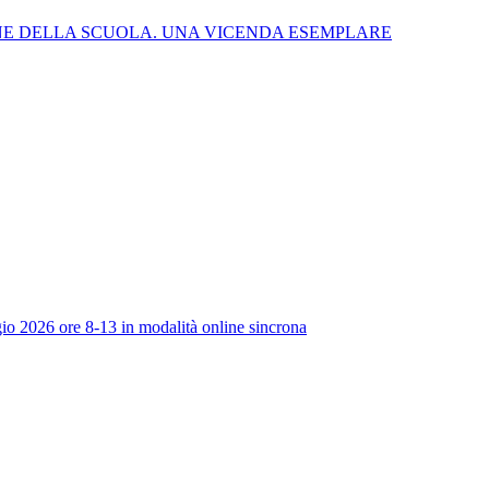
NE DELLA SCUOLA. UNA VICENDA ESEMPLARE
io 2026 ore 8-13 in modalità online sincrona