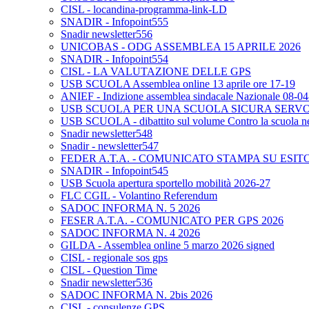
CISL - locandina-programma-link-LD
SNADIR - Infopoint555
Snadir newsletter556
UNICOBAS - ODG ASSEMBLEA 15 APRILE 2026
SNADIR - Infopoint554
CISL - LA VALUTAZIONE DELLE GPS
USB SCUOLA Assemblea online 13 aprile ore 17-19
ANIEF - Indizione assemblea sindacale Nazionale 08-0
USB SCUOLA PER UNA SCUOLA SICURA SERV
USB SCUOLA - dibattito sul volume Contro la scuola neo
Snadir newsletter548
Snadir - newsletter547
FEDER A.T.A. - COMUNICATO STAMPA SU ESIT
SNADIR - Infopoint545
USB Scuola apertura sportello mobilità 2026-27
FLC CGIL - Volantino Referendum
SADOC INFORMA N. 5 2026
FESER A.T.A. - COMUNICATO PER GPS 2026
SADOC INFORMA N. 4 2026
GILDA - Assemblea online 5 marzo 2026 signed
CISL - regionale sos gps
CISL - Question Time
Snadir newsletter536
SADOC INFORMA N. 2bis 2026
CISL - consulenze GPS