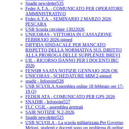
Snadir newsletter535
Feder A.T.A. - COMUNICATO PER OPERATORE
AMMINISTRATIVO
Feder.A.T.A. - SEMINARIO 2 MARZO 2026
PESCARA
USB Scuola circolare 13022026
UNICOBAS - VITTORIA IN CASSAZIONE
FEBBRAIO 2026-signed
DIFFIDA SINDACALE PER MANCATO
RISPETTO DELLA NORMATIVA SUL DIRITTO
ALLA PROROGA DELLE SUPPLENZE BREVI
UIL - RICORSO DANNO PER I DOCENTI IRC
2026
FENSIR SAATA NOTIZIE GENNAIO 2026 OK
UNICOBAS - SCHEDATURE MIM 2-signed
snadir - Infopoint528
USB SCUOLA Assemblea online 18 febbraio ore 17-
19 (2)
FEDER ATA - COMUNICATO PER GPS 2026
SNADIR - Infopoint527
FLC CGIL - assemblea arretrati
SAIR NOTIZIE N.2-2026
Snadir newsletter525
USB SCUOLA - La scuola militarizzata.Per Governo
Meloni, studenti e docenti sono un problema di ordine