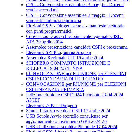
CISL - Convocazione assemblea 3 maggio - Docenti
scuola secondaria
CISL - Convocazione assemblea 2 maggio - Docenti
scuole dell'infanzia e primaria
Elezioni CSPI - Dirigentiscuola - manifesto elettorale
con punti programmatici
Convocazione assemblea sindacale regionale CISL -
ATA 29 aprile 2024
Assemblee presentazione candidati CSPI e programma
Elezioni CSPI Programma Anquap
Assemblea Regionale UIL 19 aprile 2024
SCIOPERO COMPARTO ISTRUZIONE E
RICERCA 19.04.2024 - SISA
CONVOCAZIONE per RIUNIONE per ELEZIONI
CSPI SECONDARIADI I E II GRADO
CONVOCAZIONE per RIUNIONE per ELEZIONI
CSPI INFANZIA-PRIMARIA
Indizione riunione CSPI 2024 Piemonte 23-04-2024
ANIEF
Elezioni C.S.P.I. - Dirigenti
Scuola Infanzia webinar CSPI 17 aprile 2024
USB Scuola Avvio sportello consulenze per
aggiornamento o inserimento GPS 2024-26
USB - indizione assemblea Piemonte 17.04.2024
Elezioni CSPI. Lista n. 2 componente Dirigenti