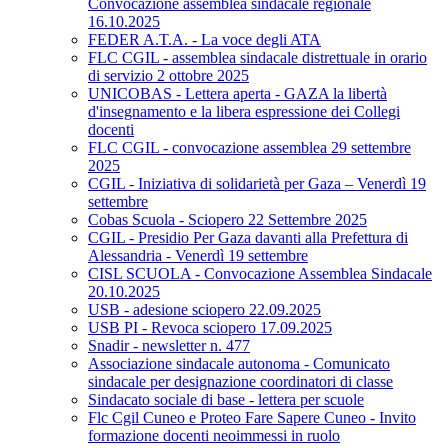
Convocazione assemblea sindacale regionale
16.10.2025
FEDER A.T.A. - La voce degli ATA
FLC CGIL - assemblea sindacale distrettuale in orario
di servizio 2 ottobre 2025
UNICOBAS - Lettera aperta - GAZA la libertà
d'insegnamento e la libera espressione dei Collegi
docenti
FLC CGIL - convocazione assemblea 29 settembre
2025
CGIL - Iniziativa di solidarietà per Gaza – Venerdì 19
settembre
Cobas Scuola - Sciopero 22 Settembre 2025
CGIL - Presidio Per Gaza davanti alla Prefettura di
Alessandria - Venerdì 19 settembre
CISL SCUOLA - Convocazione Assemblea Sindacale
20.10.2025
USB - adesione sciopero 22.09.2025
USB PI - Revoca sciopero 17.09.2025
Snadir - newsletter n. 477
Associazione sindacale autonoma - Comunicato
sindacale per designazione coordinatori di classe
Sindacato sociale di base - lettera per scuole
Flc Cgil Cuneo e Proteo Fare Sapere Cuneo - Invito
formazione docenti neoimmessi in ruolo