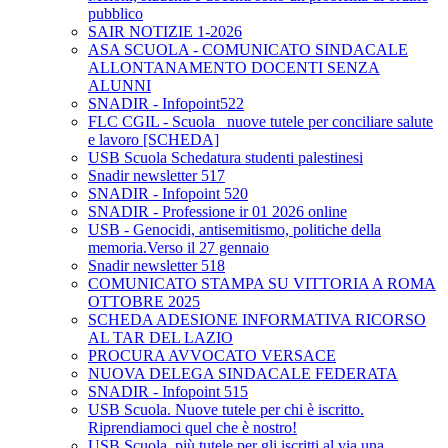
pubblico
SAIR NOTIZIE 1-2026
ASA SCUOLA - COMUNICATO SINDACALE
ALLONTANAMENTO DOCENTI SENZA
ALUNNI
SNADIR - Infopoint522
FLC CGIL - Scuola_ nuove tutele per conciliare salute
e lavoro [SCHEDA]
USB Scuola Schedatura studenti palestinesi
Snadir newsletter 517
SNADIR - Infopoint 520
SNADIR - Professione ir 01 2026 online
USB - Genocidi, antisemitismo, politiche della
memoria.Verso il 27 gennaio
Snadir newsletter 518
COMUNICATO STAMPA SU VITTORIA A ROMA
OTTOBRE 2025
SCHEDA ADESIONE INFORMATIVA RICORSO
AL TAR DEL LAZIO
PROCURA AVVOCATO VERSACE
NUOVA DELEGA SINDACALE FEDERATA
SNADIR - Infopoint 515
USB Scuola. Nuove tutele per chi è iscritto.
Riprendiamoci quel che è nostro!
USB Scuola, più tutele per gli iscritti al via una