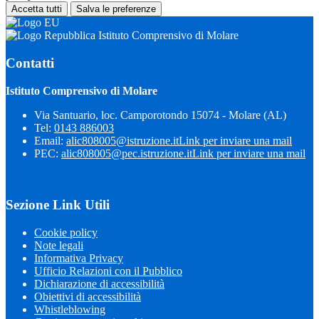
Accetta tutti
Salva le preferenze
Istituto Comprensivo di Molare
Contatti
Istituto Comprensivo di Molare
Via Santuario, loc. Camporotondo 15074 - Molare (AL)
Tel:
0143 886003
Email:
alic808005@istruzione.it
Link per inviare una mail
PEC:
alic808005@pec.istruzione.it
Link per inviare una mail
Sezione Link Utili
Cookie policy
Note legali
Informativa Privacy
Ufficio Relazioni con il Pubblico
Dichiarazione di accessibilità
Obiettivi di accessibilità
Whistleblowing