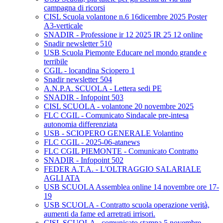
campagna di ricorsi
CISL Scuola volantone n.6 16dicembre 2025 Poster
A3-verticale
SNADIR - Professione ir 12 2025 IR 25 12 online
Snadir newsletter 510
USB Scuola Piemonte Educare nel mondo grande e
terribile
CGIL - locandina Sciopero 1
Snadir newsletter 504
A.N.P.A. SCUOLA - Lettera sedi PE
SNADIR - Infopoint 503
CISL SCUOLA - volantone 20 novembre 2025
FLC CGIL - Comunicato Sindacale pre-intesa
autonomia differenziata
USB - SCIOPERO GENERALE Volantino
FLC CGIL - 2025-06-atanews
FLC CGIL PIEMONTE - Comunicato Contratto
SNADIR - Infopoint 502
FEDER A.T.A. - L'OLTRAGGIO SALARIALE
AGLI ATA
USB SCUOLA Assemblea online 14 novembre ore 17-
19
USB SCUOLA - Contratto scuola operazione verità,
aumenti da fame ed arretrati irrisori.
CISL SCUOLA - comunicato stampa 5 novembre