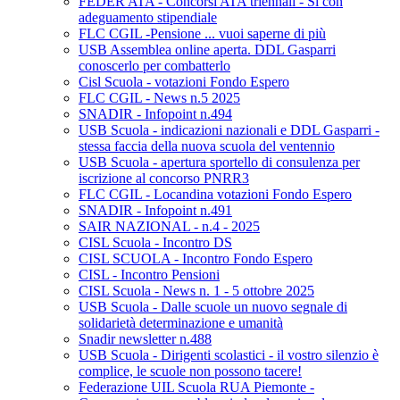
FEDER ATA - Concorsi ATA triennali - Si con
adeguamento stipendiale
FLC CGIL -Pensione ... vuoi saperne di più
USB Assemblea online aperta. DDL Gasparri
conoscerlo per combatterlo
Cisl Scuola - votazioni Fondo Espero
FLC CGIL - News n.5 2025
SNADIR - Infopoint n.494
USB Scuola - indicazioni nazionali e DDL Gasparri -
stessa faccia della nuova scuola del ventennio
USB Scuola - apertura sportello di consulenza per
iscrizione al concorso PNRR3
FLC CGIL - Locandina votazioni Fondo Espero
SNADIR - Infopoint n.491
SAIR NAZIONAL - n.4 - 2025
CISL Scuola - Incontro DS
CISL SCUOLA - Incontro Fondo Espero
CISL - Incontro Pensioni
CISL Scuola - News n. 1 - 5 ottobre 2025
USB Scuola - Dalle scuole un nuovo segnale di
solidarietà determinazione e umanità
Snadir newsletter n.488
USB Scuola - Dirigenti scolastici - il vostro silenzio è
complice, le scuole non possono tacere!
Federazione UIL Scuola RUA Piemonte -