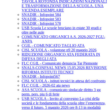
TAVOLA ROTONDA INDICAZIONI NAZIONALI
E TRASFORMAZIONE DELLA SCUOLA. UNA
VICENDA ESEMPLARE
SNADIR - Infopoint 584
SNADIR - Infopoint 583
SNADIR - Infopoint 578
USB Scuola Le scuole bruciano in estate 30 gradi e
oltre nelle aule
COMUNICATO ORGANICI A.S. 2026-2027 FGU-
ANPA
CGIL - COMUNICATO TAGLIO ATA
CISL SCUOLA - volantone n9 20 maggio 2026
RIDUZIONE ORGANICO ATA FEDERATA IN
DIFESA DEGLI ATA
FLC CGIL - Comunicato denuncia Tar Piemonte
SNALS-CONFSAL NEWS 15.05.2026 REVISIONE
RIFORMA ISTITUTI TECNICI
SNADIR - Infopoint567
CISL SCUOLA - istituti tecnici in attesa del confronto
FLC CGIL - 2026-02 ata news
ASA SCUOLA - comunicato sindacale diritto 3 gg
perm. pers. piu 6 di ferie
USB SCUOLA - Invito al convegno La crisi della
società e le fondamenta della scuola oltre l’emergenza,
verso il futuro. 5 maggio 2026 ore 8-13 in modalità