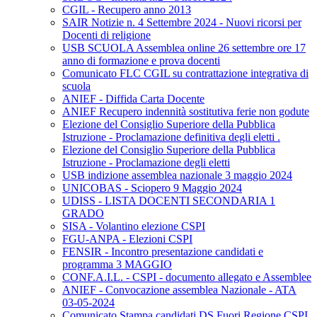
CGIL - Recupero anno 2013
SAIR Notizie n. 4 Settembre 2024 - Nuovi ricorsi per
Docenti di religione
USB SCUOLA Assemblea online 26 settembre ore 17
anno di formazione e prova docenti
Comunicato FLC CGIL su contrattazione integrativa di
scuola
ANIEF - Diffida Carta Docente
ANIEF Recupero indennità sostitutiva ferie non godute
Elezione del Consiglio Superiore della Pubblica
Istruzione - Proclamazione definitiva degli eletti .
Elezione del Consiglio Superiore della Pubblica
Istruzione - Proclamazione degli eletti
USB indizione assemblea nazionale 3 maggio 2024
UNICOBAS - Sciopero 9 Maggio 2024
UDISS - LISTA DOCENTI SECONDARIA 1
GRADO
SISA - Volantino elezione CSPI
FGU-ANPA - Elezioni CSPI
FENSIR - Incontro presentazione candidati e
programma 3 MAGGIO
CONF.A.I.L. - CSPI - documento allegato e Assemblee
ANIEF - Convocazione assemblea Nazionale - ATA
03-05-2024
Comunicato Stampa candidati DS Fuori Regione CSPI