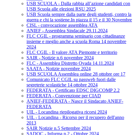
USB SCUOLA - Dalla rabbia all’azione candidati con
USB Scuola alle elezioni RSU 2025
USB Scuola sempre dalla parte degli studenti, contro la
guerra e chi la sostiene.In piazza il 15 e il 30 Novembre
CISL - convocazione assemblea ATA
ANIEF - Assemblea Sindacale 29.11.2024
FLC CGIL - programma seminario con cittadinanze
insieme e meglio anche a scuola Roma 14 novembre
2024
FLC CGIL - Il valore ATA Piemonte e territorio
SAIR - Notizie n.6 novembre 2024
FLC - Assemblea Distretto Ovada 14.11.2024
SAATA - Notizie novembre 2024
USB SCUOLA Assemblea online 28 ottobre ore 17
Comunicato FLC CGIL su passweb fuori dalle
segreterie scolastiche 14 ottobre 2024
FEDERATA - Certificato EDSC DIGCOMP 2.2
FEDERATA - Convenzione per CIAD
ANIEF-FEDERATA - Nasce il Sindacato ANIEF-
FEDERATA
UIL - Locandina riepilogativa ricorsi 2024
UIL - Locandina - Ricorso per il recupero dell'anno
2013
SAIR Notizie n.5 Settembre 2024
SADOC - Informa n.2 - Ottobre 2024