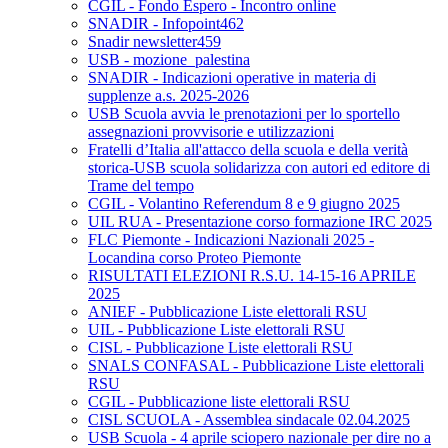
CGIL - Fondo Espero - Incontro online
SNADIR - Infopoint462
Snadir newsletter459
USB - mozione_palestina
SNADIR - Indicazioni operative in materia di
supplenze a.s. 2025-2026
USB Scuola avvia le prenotazioni per lo sportello
assegnazioni provvisorie e utilizzazioni
Fratelli d’Italia all'attacco della scuola e della verità
storica-USB scuola solidarizza con autori ed editore di
Trame del tempo
CGIL - Volantino Referendum 8 e 9 giugno 2025
UIL RUA - Presentazione corso formazione IRC 2025
FLC Piemonte - Indicazioni Nazionali 2025 -
Locandina corso Proteo Piemonte
RISULTATI ELEZIONI R.S.U. 14-15-16 APRILE
2025
ANIEF - Pubblicazione Liste elettorali RSU
UIL - Pubblicazione Liste elettorali RSU
CISL - Pubblicazione Liste elettorali RSU
SNALS CONFASAL - Pubblicazione Liste elettorali
RSU
CGIL - Pubblicazione liste elettorali RSU
CISL SCUOLA - Assemblea sindacale 02.04.2025
USB Scuola - 4 aprile sciopero nazionale per dire no a