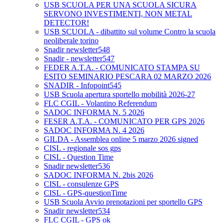
USB SCUOLA PER UNA SCUOLA SICURA
SERVONO INVESTIMENTI, NON METAL
DETECTOR!
USB SCUOLA - dibattito sul volume Contro la scuola
neoliberale torino
Snadir newsletter548
Snadir - newsletter547
FEDER A.T.A. - COMUNICATO STAMPA SU
ESITO SEMINARIO PESCARA 02 MARZO 2026
SNADIR - Infopoint545
USB Scuola apertura sportello mobilità 2026-27
FLC CGIL - Volantino Referendum
SADOC INFORMA N. 5 2026
FESER A.T.A. - COMUNICATO PER GPS 2026
SADOC INFORMA N. 4 2026
GILDA - Assemblea online 5 marzo 2026 signed
CISL - regionale sos gps
CISL - Question Time
Snadir newsletter536
SADOC INFORMA N. 2bis 2026
CISL - consulenze GPS
CISL - GPS-questionTime
USB Scuola Avvio prenotazioni per sportello GPS
Snadir newsletter534
FLC CGIL - GPS ok