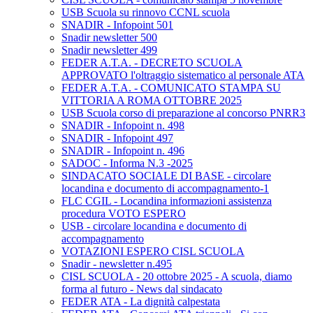
USB Scuola su rinnovo CCNL scuola
SNADIR - Infopoint 501
Snadir newsletter 500
Snadir newsletter 499
FEDER A.T.A. - DECRETO SCUOLA
APPROVATO l'oltraggio sistematico al personale ATA
FEDER A.T.A. - COMUNICATO STAMPA SU
VITTORIA A ROMA OTTOBRE 2025
USB Scuola corso di preparazione al concorso PNRR3
SNADIR - Infopoint n. 498
SNADIR - Infopoint 497
SNADIR - Infopoint n. 496
SADOC - Informa N.3 -2025
SINDACATO SOCIALE DI BASE - circolare
locandina e documento di accompagnamento-1
FLC CGIL - Locandina informazioni assistenza
procedura VOTO ESPERO
USB - circolare locandina e documento di
accompagnamento
VOTAZIONI ESPERO CISL SCUOLA
Snadir - newsletter n.495
CISL SCUOLA - 20 ottobre 2025 - A scuola, diamo
forma al futuro - News dal sindacato
FEDER ATA - La dignità calpestata