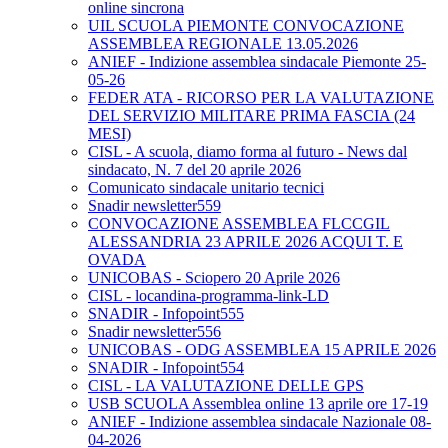
online sincrona
UIL SCUOLA PIEMONTE CONVOCAZIONE
ASSEMBLEA REGIONALE 13.05.2026
ANIEF - Indizione assemblea sindacale Piemonte 25-
05-26
FEDER ATA - RICORSO PER LA VALUTAZIONE
DEL SERVIZIO MILITARE PRIMA FASCIA (24
MESI)
CISL - A scuola, diamo forma al futuro - News dal
sindacato, N. 7 del 20 aprile 2026
Comunicato sindacale unitario tecnici
Snadir newsletter559
CONVOCAZIONE ASSEMBLEA FLCCGIL
ALESSANDRIA 23 APRILE 2026 ACQUI T. E
OVADA
UNICOBAS - Sciopero 20 Aprile 2026
CISL - locandina-programma-link-LD
SNADIR - Infopoint555
Snadir newsletter556
UNICOBAS - ODG ASSEMBLEA 15 APRILE 2026
SNADIR - Infopoint554
CISL - LA VALUTAZIONE DELLE GPS
USB SCUOLA Assemblea online 13 aprile ore 17-19
ANIEF - Indizione assemblea sindacale Nazionale 08-
04-2026