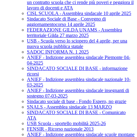
un contratto scuola che ci rende più poveri e peggiora il
lavoro di docenti e ATA
CISL SCUOLA - Assemblea sindacale 10 aprile 2025
Sindacato Sociale di Base - Convegno di
aggiornamentocorso 14 aprile 2025
FEDERAZIONE GILDA UNAMS - Assemblea
territoriale Gilda 27 marzo 2025
USB - Scuola verso lo sciopero del 4 aprile, per una
nuova scuola pubblica statale
SADOC INFORMA N. 1 2025
ANIEF - Indizione assemblea sindacale Piemonte 04-
04-2025
SINDACATO SOCIALE DI BASE - informazione
ricorsi
ANIEF - Indizione assemblea sindacale nazionale 10-
03-2025
ANIEF - Indizione assemblea sindacale insegnanti di
sostegno 07-03-2025
Sindacato sociale di base - Fondo Espero, no grazie
SNALS - Assemblea sindacale 13 MARZO
SINDACATO SOCIALE DI BASE - Comunicato
ATA
USB Scuola - sportello mobilità 2025-26
FENSIR - Ricorso nazionale 2013
ANIEF - Indizione assemblea sindacale scuole montane