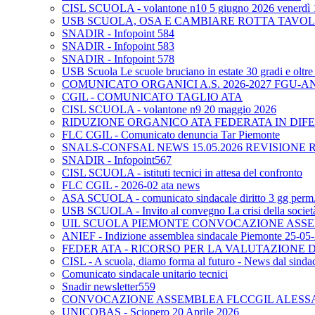
CISL SCUOLA - volantone n10 5 giugno 2026 venerdì 
USB SCUOLA, OSA E CAMBIARE ROTTA TAVO
SNADIR - Infopoint 584
SNADIR - Infopoint 583
SNADIR - Infopoint 578
USB Scuola Le scuole bruciano in estate 30 gradi e oltre 
COMUNICATO ORGANICI A.S. 2026-2027 FGU-A
CGIL - COMUNICATO TAGLIO ATA
CISL SCUOLA - volantone n9 20 maggio 2026
RIDUZIONE ORGANICO ATA FEDERATA IN DIFE
FLC CGIL - Comunicato denuncia Tar Piemonte
SNALS-CONFSAL NEWS 15.05.2026 REVISIONE 
SNADIR - Infopoint567
CISL SCUOLA - istituti tecnici in attesa del confronto
FLC CGIL - 2026-02 ata news
ASA SCUOLA - comunicato sindacale diritto 3 gg perm. p
USB SCUOLA - Invito al convegno La crisi della società e
UIL SCUOLA PIEMONTE CONVOCAZIONE ASSEM
ANIEF - Indizione assemblea sindacale Piemonte 25-05
FEDER ATA - RICORSO PER LA VALUTAZIONE DE
CISL - A scuola, diamo forma al futuro - News dal sindac
Comunicato sindacale unitario tecnici
Snadir newsletter559
CONVOCAZIONE ASSEMBLEA FLCCGIL ALESSAND
UNICOBAS - Sciopero 20 Aprile 2026