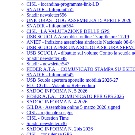
CISL - locandina-programma-link-LD
SNADIR - Infopoint555
Snadir newsletter556
UNICOBAS - ODG ASSEMBLEA 15 APRILE 2026
SNADIR - Infopoint554
CISL - LA VALUTAZIONE DELLE GPS
USB SCUOLA Assemblea online 13 aprile ore 17-19
ANIEF - Indizione assemblea sindacale Nazionale 08-0
USB SCUOLA PER UNA SCUOLA SICURA SERV
USB SCUOLA - dibattito sul volume Contro la scuola neo
Snadir newsletter548
Snadir - newsletter547
FEDER A.T.A. - COMUNICATO STAMPA SU ESIT
SNADIR - Infopoint545
USB Scuola apertura sportello mobilità 2026-27
FLC CGIL - Volantino Referendum
SADOC INFORMA N. 5 2026
FESER A.T.A. - COMUNICATO PER GPS 2026
SADOC INFORMA N. 4 2026
GILDA - Assemblea online 5 marzo 2026 signed
CISL - regionale sos gps
CISL - Question Time
Snadir newsletter536
SADOC INFORMA N. 2bis 2026
CISL - consulenze GPS