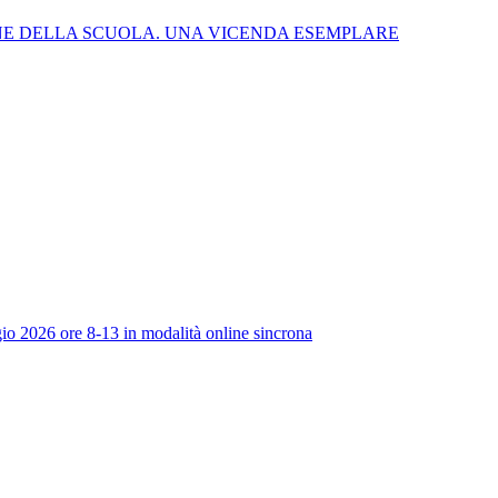
NE DELLA SCUOLA. UNA VICENDA ESEMPLARE
io 2026 ore 8-13 in modalità online sincrona