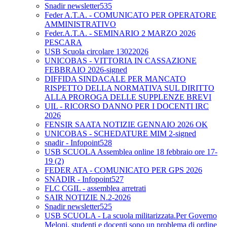
Snadir newsletter535
Feder A.T.A. - COMUNICATO PER OPERATORE
AMMINISTRATIVO
Feder.A.T.A. - SEMINARIO 2 MARZO 2026
PESCARA
USB Scuola circolare 13022026
UNICOBAS - VITTORIA IN CASSAZIONE
FEBBRAIO 2026-signed
DIFFIDA SINDACALE PER MANCATO
RISPETTO DELLA NORMATIVA SUL DIRITTO
ALLA PROROGA DELLE SUPPLENZE BREVI
UIL - RICORSO DANNO PER I DOCENTI IRC
2026
FENSIR SAATA NOTIZIE GENNAIO 2026 OK
UNICOBAS - SCHEDATURE MIM 2-signed
snadir - Infopoint528
USB SCUOLA Assemblea online 18 febbraio ore 17-
19 (2)
FEDER ATA - COMUNICATO PER GPS 2026
SNADIR - Infopoint527
FLC CGIL - assemblea arretrati
SAIR NOTIZIE N.2-2026
Snadir newsletter525
USB SCUOLA - La scuola militarizzata.Per Governo
Meloni, studenti e docenti sono un problema di ordine