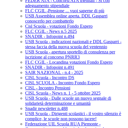
FEDER ATA - Concorsi ATA triennali - Si con
adeguamento stipendiale
FLC CGIL -Pensione ... vuoi saperne di più
USB Assemblea online aperta. DDL Gasparri
conoscerlo per combatterlo
Cisl Scuola - votazioni Fondo Espero
FLC CGIL - News n.5 2025
SNADIR - Infopoint n.494
USB Scuola - indicazioni nazionali e DDL Gasparri -
stessa faccia della nuova scuola del ventennio
USB Scuola - apertura sportello di consulenza per
iscrizione al concorso PNRR3
FLC CGIL - Locandina votazioni Fondo Espero
SNADIR - Infopoint n.491
SAIR NAZIONAL - n.4 - 2025
CISL Scuola - Incontro DS
CISL SCUOLA - Incontro Fondo Espero
CISL - Incontro Pensioni
CISL Scuola - News n. 1 - 5 ottobre 2025
USB Scuola - Dalle scuole un nuovo segnale di
solidarietà determinazione e umanità
Snadir newsletter n.488
USB Scuola - Dirigenti scolastici - il vostro silenzio è
complice, le scuole non possono tacere!
Federazione UIL Scuola RUA Piemonte -