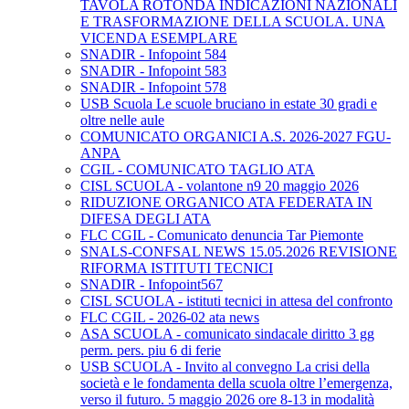
TAVOLA ROTONDA INDICAZIONI NAZIONALI
E TRASFORMAZIONE DELLA SCUOLA. UNA
VICENDA ESEMPLARE
SNADIR - Infopoint 584
SNADIR - Infopoint 583
SNADIR - Infopoint 578
USB Scuola Le scuole bruciano in estate 30 gradi e
oltre nelle aule
COMUNICATO ORGANICI A.S. 2026-2027 FGU-
ANPA
CGIL - COMUNICATO TAGLIO ATA
CISL SCUOLA - volantone n9 20 maggio 2026
RIDUZIONE ORGANICO ATA FEDERATA IN
DIFESA DEGLI ATA
FLC CGIL - Comunicato denuncia Tar Piemonte
SNALS-CONFSAL NEWS 15.05.2026 REVISIONE
RIFORMA ISTITUTI TECNICI
SNADIR - Infopoint567
CISL SCUOLA - istituti tecnici in attesa del confronto
FLC CGIL - 2026-02 ata news
ASA SCUOLA - comunicato sindacale diritto 3 gg
perm. pers. piu 6 di ferie
USB SCUOLA - Invito al convegno La crisi della
società e le fondamenta della scuola oltre l’emergenza,
verso il futuro. 5 maggio 2026 ore 8-13 in modalità