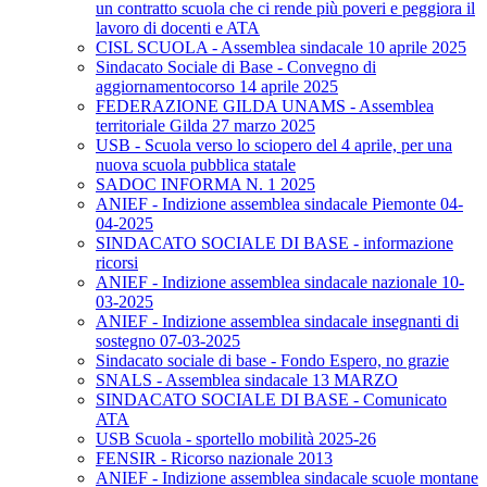
un contratto scuola che ci rende più poveri e peggiora il
lavoro di docenti e ATA
CISL SCUOLA - Assemblea sindacale 10 aprile 2025
Sindacato Sociale di Base - Convegno di
aggiornamentocorso 14 aprile 2025
FEDERAZIONE GILDA UNAMS - Assemblea
territoriale Gilda 27 marzo 2025
USB - Scuola verso lo sciopero del 4 aprile, per una
nuova scuola pubblica statale
SADOC INFORMA N. 1 2025
ANIEF - Indizione assemblea sindacale Piemonte 04-
04-2025
SINDACATO SOCIALE DI BASE - informazione
ricorsi
ANIEF - Indizione assemblea sindacale nazionale 10-
03-2025
ANIEF - Indizione assemblea sindacale insegnanti di
sostegno 07-03-2025
Sindacato sociale di base - Fondo Espero, no grazie
SNALS - Assemblea sindacale 13 MARZO
SINDACATO SOCIALE DI BASE - Comunicato
ATA
USB Scuola - sportello mobilità 2025-26
FENSIR - Ricorso nazionale 2013
ANIEF - Indizione assemblea sindacale scuole montane