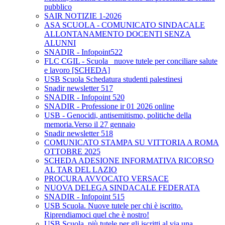
pubblico
SAIR NOTIZIE 1-2026
ASA SCUOLA - COMUNICATO SINDACALE
ALLONTANAMENTO DOCENTI SENZA
ALUNNI
SNADIR - Infopoint522
FLC CGIL - Scuola_ nuove tutele per conciliare salute
e lavoro [SCHEDA]
USB Scuola Schedatura studenti palestinesi
Snadir newsletter 517
SNADIR - Infopoint 520
SNADIR - Professione ir 01 2026 online
USB - Genocidi, antisemitismo, politiche della
memoria.Verso il 27 gennaio
Snadir newsletter 518
COMUNICATO STAMPA SU VITTORIA A ROMA
OTTOBRE 2025
SCHEDA ADESIONE INFORMATIVA RICORSO
AL TAR DEL LAZIO
PROCURA AVVOCATO VERSACE
NUOVA DELEGA SINDACALE FEDERATA
SNADIR - Infopoint 515
USB Scuola. Nuove tutele per chi è iscritto.
Riprendiamoci quel che è nostro!
USB Scuola, più tutele per gli iscritti al via una