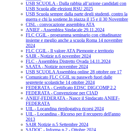
USB SCUOLA - Dalla rabbia all’azione candidati con
USB Scuola alle elezioni RSU 2025
USB Scuola sempre dalla parte degli studenti, contro la
guerra e chi la sostiene.In piazza il 15 e il 30 Novembre
CISL - convocazione assemblea ATA
ANIEF - Assemblea Sindacale 29.11.2024
FLC CGIL - programma seminario con cittadinanze
insieme e meglio anche a scuola Roma 14 novembre
2024
FLC CGIL - Il valore ATA Piemonte e territorio
SAIR - Notizie n.6 novembre 2024
FLC - Assemblea Distretto Ovada 14.11.2024
SAATA - Notizie novembre 2024
USB SCUOLA Assemblea online 28 ottobre ore 17
Comunicato FLC CGIL su passweb fuori dalle
segreterie scolastiche 14 ottobre 2024
FEDERATA - Certificato EDSC DIGCOMP 2.2
FEDERATA - Convenzione per CIAD
ANIEF-FEDERATA - Nasce il Sindacato ANIEF-
FEDERATA
UIL - Locandina riepilogativa ricorsi 2024
UIL - Locandina - Ricorso per il recupero dell'anno
2013
SAIR Notizie n.5 Settembre 2024
SADOC - Informa n.2 - Ottobre 2024