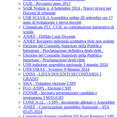
CGIL - Recupero anno 2013
SAIR Notizie n. 4 Settembre 2024 - Nuovi ricorsi per
Docenti di religione
USB SCUOLA Assemblea online 26 settembre ore 17
anno di formazione e prova docenti
Comunicato FLC CGIL su contrattazione integrativa di
scuola
ANIEF - Diffida Carta Docente
ANIEF Recupero indennità sostitutiva ferie non godute
Elezione del Consiglio Superiore della Pubblica
Istruzione - Proclamazione definitiva degli eletti .
Elezione del Consiglio Superiore della Pubblica
Istruzione - Proclamazione degli eletti
USB indizione assemblea nazionale 3 maggio 2024
UNICOBAS - Sciopero 9 Maggio 2024
UDISS - LISTA DOCENTI SECONDARIA 1
GRADO
SISA - Volantino elezione CSPI
FGU-ANPA - Elezioni CSPI
FENSIR - Incontro presentazione candidati e
programma 3 MAGGIO
CONF.A.I.L. - CSPI - documento allegato e Assemblee
ANIEF - Convocazione assemblea Nazionale - ATA
03-05-2024
Comunicato Stampa candidati DS Fuori Regione CSPI