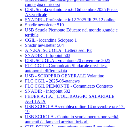
campagna di ricorsi
CISL Scuola volantone n.6 16dicembre 2025 Poster
A3-verticale
SNADIR - Professione ir 12 2025 IR 25 12 online
Snadir newsletter 510
USB Scuola Piemonte Educare nel mondo grande e
terribile
CGIL - locandina Sciopero 1
Snadir newsletter 504
A.N.P.A. SCUOLA - Lettera sedi PE
SNADIR - Infopoint 503
CISL SCUOLA - volantone 20 novembre 2025
FLC CGIL - Comunicato Sindacale pre-intesa
autonomia differenziata
USB - SCIOPERO GENERALE Volantino
FLC CGIL - 2025-06-atanews
FLC CGIL PIEMONTE - Comunicato Contratto
SNADIR - Infopoint 502
FEDER A.T.A. - L'OLTRAGGIO SALARIALE
AGLI ATA
USB SCUOLA Assemblea online 14 novembre ore 17-
19
USB SCUOLA - Contratto scuola operazione verità,
aumenti da fame ed arretrati irrisori.
CISL SCUOLA - comunicato stampa 5 novembre