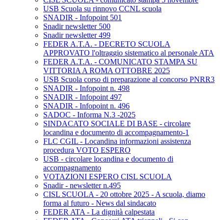
USB Scuola su rinnovo CCNL scuola
SNADIR - Infopoint 501
Snadir newsletter 500
Snadir newsletter 499
FEDER A.T.A. - DECRETO SCUOLA
APPROVATO l'oltraggio sistematico al personale ATA
FEDER A.T.A. - COMUNICATO STAMPA SU
VITTORIA A ROMA OTTOBRE 2025
USB Scuola corso di preparazione al concorso PNRR3
SNADIR - Infopoint n. 498
SNADIR - Infopoint 497
SNADIR - Infopoint n. 496
SADOC - Informa N.3 -2025
SINDACATO SOCIALE DI BASE - circolare
locandina e documento di accompagnamento-1
FLC CGIL - Locandina informazioni assistenza
procedura VOTO ESPERO
USB - circolare locandina e documento di
accompagnamento
VOTAZIONI ESPERO CISL SCUOLA
Snadir - newsletter n.495
CISL SCUOLA - 20 ottobre 2025 - A scuola, diamo
forma al futuro - News dal sindacato
FEDER ATA - La dignità calpestata