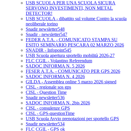
USB SCUOLA PER UNA SCUOLA SICURA
SERVONO INVESTIMENTI, NON METAL
DETECTOR!
USB SCUOLA - dibattito sul volume Contro la scuola
neoliberale torino
Snadir newsletter548
Snadir - newsletter547
FEDER A.T.A. - COMUNICATO STAMPA SU
ESITO SEMINARIO PESCARA 02 MARZO 2026
SNADIR - Infopoint545
USB Scuola apertura sportello mobilità 2026-27
FLC CGIL - Volantino Referendum
SADOC INFORMA N. 5 2026
FESER A.T.A. - COMUNICATO PER GPS 2026
SADOC INFORMA N. 4 2026
GILDA - Assemblea online 5 marzo 2026 signed
CISL - regionale sos gps
CISL - Question Time
Snadir newsletter536
SADOC INFORMA N. 2bis 2026
CISL - consulenze GPS
CISL - GPS-questionTime
USB Scuola Avvio prenotazioni per sportello GPS
Snadir newsletter534
FLC CGIL - GPS ok