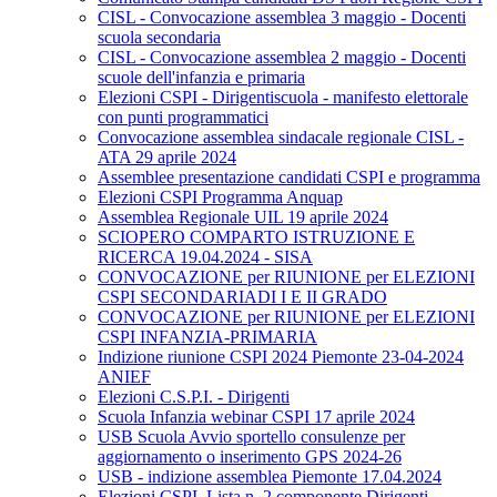
CISL - Convocazione assemblea 3 maggio - Docenti
scuola secondaria
CISL - Convocazione assemblea 2 maggio - Docenti
scuole dell'infanzia e primaria
Elezioni CSPI - Dirigentiscuola - manifesto elettorale
con punti programmatici
Convocazione assemblea sindacale regionale CISL -
ATA 29 aprile 2024
Assemblee presentazione candidati CSPI e programma
Elezioni CSPI Programma Anquap
Assemblea Regionale UIL 19 aprile 2024
SCIOPERO COMPARTO ISTRUZIONE E
RICERCA 19.04.2024 - SISA
CONVOCAZIONE per RIUNIONE per ELEZIONI
CSPI SECONDARIADI I E II GRADO
CONVOCAZIONE per RIUNIONE per ELEZIONI
CSPI INFANZIA-PRIMARIA
Indizione riunione CSPI 2024 Piemonte 23-04-2024
ANIEF
Elezioni C.S.P.I. - Dirigenti
Scuola Infanzia webinar CSPI 17 aprile 2024
USB Scuola Avvio sportello consulenze per
aggiornamento o inserimento GPS 2024-26
USB - indizione assemblea Piemonte 17.04.2024
Elezioni CSPI. Lista n. 2 componente Dirigenti