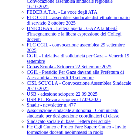
Convocazione assemblea sindacale regionale
16.10.2025
FEDER A.T.A. - La voce degli ATA
FLC CGIL - assemblea sindacale distrettuale in orario
di servizio 2 ottobre 2025
UNICOBAS - Lettera aperta - GAZA la libertà
d'insegnamento e la libera espressione dei Collegi
docenti
FLC CGIL - convocazione assemblea 29 settembre
2025
CGIL - Iniziativa di solidarietà per Gaza – Venerdì 19
settembre
Cobas Scuola - Sciopero 22 Settembre 2025
CGIL - Presidio Per Gaza davanti alla Prefettura di
Alessandria - Venerdì 19 settembre
CISL SCUOLA - Convocazione Assemblea Sindacale
20.10.2025
USB - adesione sciopero 22.09.2025
USB PI - Revoca sciopero 17.09.2025
Snadir - newsletter n. 477
Associazione sindacale autonoma - Comunicato
sindacale per designazione coordinatori di classe
Sindacato sociale di base - lettera per scuole
Flc Cgil Cuneo e Proteo Fare Sapere Cuneo - Invito
formazione docenti neoimmessi in ruolo