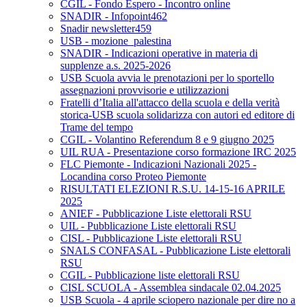
CGIL - Fondo Espero - Incontro online
SNADIR - Infopoint462
Snadir newsletter459
USB - mozione_palestina
SNADIR - Indicazioni operative in materia di
supplenze a.s. 2025-2026
USB Scuola avvia le prenotazioni per lo sportello
assegnazioni provvisorie e utilizzazioni
Fratelli d’Italia all'attacco della scuola e della verità
storica-USB scuola solidarizza con autori ed editore di
Trame del tempo
CGIL - Volantino Referendum 8 e 9 giugno 2025
UIL RUA - Presentazione corso formazione IRC 2025
FLC Piemonte - Indicazioni Nazionali 2025 -
Locandina corso Proteo Piemonte
RISULTATI ELEZIONI R.S.U. 14-15-16 APRILE
2025
ANIEF - Pubblicazione Liste elettorali RSU
UIL - Pubblicazione Liste elettorali RSU
CISL - Pubblicazione Liste elettorali RSU
SNALS CONFASAL - Pubblicazione Liste elettorali
RSU
CGIL - Pubblicazione liste elettorali RSU
CISL SCUOLA - Assemblea sindacale 02.04.2025
USB Scuola - 4 aprile sciopero nazionale per dire no a