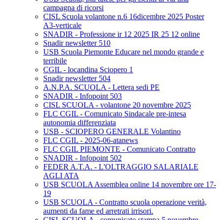
campagna di ricorsi
CISL Scuola volantone n.6 16dicembre 2025 Poster
A3-verticale
SNADIR - Professione ir 12 2025 IR 25 12 online
Snadir newsletter 510
USB Scuola Piemonte Educare nel mondo grande e
terribile
CGIL - locandina Sciopero 1
Snadir newsletter 504
A.N.P.A. SCUOLA - Lettera sedi PE
SNADIR - Infopoint 503
CISL SCUOLA - volantone 20 novembre 2025
FLC CGIL - Comunicato Sindacale pre-intesa
autonomia differenziata
USB - SCIOPERO GENERALE Volantino
FLC CGIL - 2025-06-atanews
FLC CGIL PIEMONTE - Comunicato Contratto
SNADIR - Infopoint 502
FEDER A.T.A. - L'OLTRAGGIO SALARIALE
AGLI ATA
USB SCUOLA Assemblea online 14 novembre ore 17-
19
USB SCUOLA - Contratto scuola operazione verità,
aumenti da fame ed arretrati irrisori.
CISL SCUOLA - comunicato stampa 5 novembre