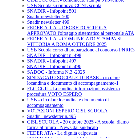
USB Scuola su rinnovo CCNL scuola
SNADIR - Infopoint 501
Snadir newsletter 500
Snadir newsletter 499
FEDER A.T.A. - DECRETO SCUOLA
APPROVATO l'oltraggio sistematico al personale ATA
FEDER A.T.A. - COMUNICATO STAMPA SU
VITTORIA A ROMA OTTOBRE 2025
USB Scuola corso di preparazione al concorso PNRR3
SNADIR - Infopoint n. 498
SNADIR - Infopoint 497
SNADIR - Infopoint n. 496
SADOC - Informa N.3 -2025
SINDACATO SOCIALE DI BASE - circolare
locandina e documento di accompagnamento-1
FLC CGIL - Locandina informazioni assistenza
procedura VOTO ESPERO
USB - circolare locandina e documento di
accompagnamento
VOTAZIONI ESPERO CISL SCUOLA
Snadir - newsletter n.495
CISL SCUOLA - 20 ottobre 2025 - A scuola, diamo
forma al futuro - News dal sindacato
FEDER ATA - La dignità calpestata