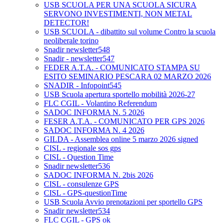
USB SCUOLA PER UNA SCUOLA SICURA
SERVONO INVESTIMENTI, NON METAL
DETECTOR!
USB SCUOLA - dibattito sul volume Contro la scuola
neoliberale torino
Snadir newsletter548
Snadir - newsletter547
FEDER A.T.A. - COMUNICATO STAMPA SU
ESITO SEMINARIO PESCARA 02 MARZO 2026
SNADIR - Infopoint545
USB Scuola apertura sportello mobilità 2026-27
FLC CGIL - Volantino Referendum
SADOC INFORMA N. 5 2026
FESER A.T.A. - COMUNICATO PER GPS 2026
SADOC INFORMA N. 4 2026
GILDA - Assemblea online 5 marzo 2026 signed
CISL - regionale sos gps
CISL - Question Time
Snadir newsletter536
SADOC INFORMA N. 2bis 2026
CISL - consulenze GPS
CISL - GPS-questionTime
USB Scuola Avvio prenotazioni per sportello GPS
Snadir newsletter534
FLC CGIL - GPS ok