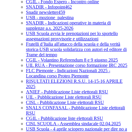
CGIL - Fondo Espero - Incontro online
SNADIR - Infopoint462
Snadir newsletter459
USB - mozione_palestina
SNADIR - Indicazioni operative in materia di
supplenze a.s. 2025-2026
USB Scuola avvia le prenotazioni per lo sportello
assegnazioni provvisorie e utilizzazioni
Fratelli d’Italia all'attacco della scuola e della verità
storica-USB scuola solidarizza con autori ed editore di
Trame del tempo
CGIL - Volantino Referendum 8 e 9 giugno 2025
UIL RUA - Presentazione corso formazione IRC 2025
FLC Piemonte - Indicazioni Nazionali 2025 -
Locandina corso Proteo Piemonte
RISULTATI ELEZIONI R.S.U. 14-15-16 APRILE
2025
ANIEF - Pubblicazione Liste elettorali RSU
UIL - Pubblicazione Liste elettorali RSU
CISL - Pubblicazione Liste elettorali RSU
SNALS CONFASAL - Pubblicazione Liste elettorali
RSU
CGIL - Pubblicazione liste elettorali RSU
CISL SCUOLA - Assemblea sindacale 02.04.2025
USB Scuola - 4 aprile sciopero nazionale per dire no a