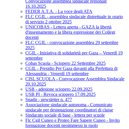
Convocazione assemblea sindacale regionale
16.10.2025
FEDER A.T.A. - La voce degli ATA
FLC CGIL - assemblea sindacale distrettuale in orario
di servizio 2 ottobre 2025
UNICOBAS - Lettera aperta - GAZA la libertà
d'insegnamento e la libera espressione dei Collegi
docenti
FLC CGIL - convocazione assemblea 29 settembre
2025
CGIL - Iniziativa di solidarietà per Gaza – Venerdì 19
settembre
Cobas Scuola - Sciopero 22 Settembre 2025
CGIL - Presidio Per Gaza davanti alla Prefettura di
Alessandria - Venerdì 19 settembre
CISL SCUOLA - Convocazione Assemblea Sindacale
20.10.2025
USB - adesione sciopero 22.09.2025
USB PI - Revoca sciopero 17.09.2025
Snadir - newsletter n. 477
Associazione sindacale autonoma - Comunicato
sindacale per designazione coordinatori di classe
Sindacato sociale di base - lettera per scuole
Flc Cgil Cuneo e Proteo Fare Sapere Cuneo - Invito
formazione docenti neoimmessi in ruolo