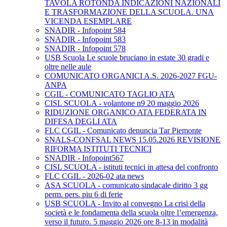
TAVOLA ROTONDA INDICAZIONI NAZIONALI
E TRASFORMAZIONE DELLA SCUOLA. UNA
VICENDA ESEMPLARE
SNADIR - Infopoint 584
SNADIR - Infopoint 583
SNADIR - Infopoint 578
USB Scuola Le scuole bruciano in estate 30 gradi e
oltre nelle aule
COMUNICATO ORGANICI A.S. 2026-2027 FGU-
ANPA
CGIL - COMUNICATO TAGLIO ATA
CISL SCUOLA - volantone n9 20 maggio 2026
RIDUZIONE ORGANICO ATA FEDERATA IN
DIFESA DEGLI ATA
FLC CGIL - Comunicato denuncia Tar Piemonte
SNALS-CONFSAL NEWS 15.05.2026 REVISIONE
RIFORMA ISTITUTI TECNICI
SNADIR - Infopoint567
CISL SCUOLA - istituti tecnici in attesa del confronto
FLC CGIL - 2026-02 ata news
ASA SCUOLA - comunicato sindacale diritto 3 gg
perm. pers. piu 6 di ferie
USB SCUOLA - Invito al convegno La crisi della
società e le fondamenta della scuola oltre l’emergenza,
verso il futuro. 5 maggio 2026 ore 8-13 in modalità