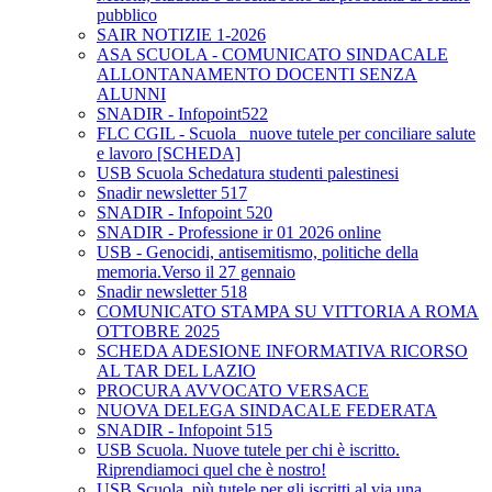
pubblico
SAIR NOTIZIE 1-2026
ASA SCUOLA - COMUNICATO SINDACALE
ALLONTANAMENTO DOCENTI SENZA
ALUNNI
SNADIR - Infopoint522
FLC CGIL - Scuola_ nuove tutele per conciliare salute
e lavoro [SCHEDA]
USB Scuola Schedatura studenti palestinesi
Snadir newsletter 517
SNADIR - Infopoint 520
SNADIR - Professione ir 01 2026 online
USB - Genocidi, antisemitismo, politiche della
memoria.Verso il 27 gennaio
Snadir newsletter 518
COMUNICATO STAMPA SU VITTORIA A ROMA
OTTOBRE 2025
SCHEDA ADESIONE INFORMATIVA RICORSO
AL TAR DEL LAZIO
PROCURA AVVOCATO VERSACE
NUOVA DELEGA SINDACALE FEDERATA
SNADIR - Infopoint 515
USB Scuola. Nuove tutele per chi è iscritto.
Riprendiamoci quel che è nostro!
USB Scuola, più tutele per gli iscritti al via una