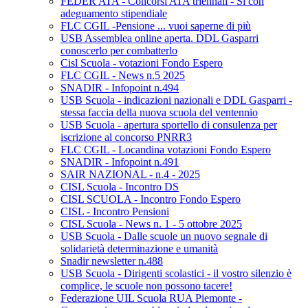
FEDER ATA - Concorsi ATA triennali - Si con
adeguamento stipendiale
FLC CGIL -Pensione ... vuoi saperne di più
USB Assemblea online aperta. DDL Gasparri
conoscerlo per combatterlo
Cisl Scuola - votazioni Fondo Espero
FLC CGIL - News n.5 2025
SNADIR - Infopoint n.494
USB Scuola - indicazioni nazionali e DDL Gasparri -
stessa faccia della nuova scuola del ventennio
USB Scuola - apertura sportello di consulenza per
iscrizione al concorso PNRR3
FLC CGIL - Locandina votazioni Fondo Espero
SNADIR - Infopoint n.491
SAIR NAZIONAL - n.4 - 2025
CISL Scuola - Incontro DS
CISL SCUOLA - Incontro Fondo Espero
CISL - Incontro Pensioni
CISL Scuola - News n. 1 - 5 ottobre 2025
USB Scuola - Dalle scuole un nuovo segnale di
solidarietà determinazione e umanità
Snadir newsletter n.488
USB Scuola - Dirigenti scolastici - il vostro silenzio è
complice, le scuole non possono tacere!
Federazione UIL Scuola RUA Piemonte -