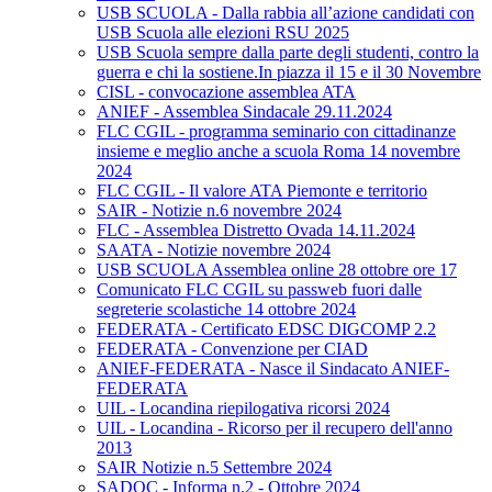
USB SCUOLA - Dalla rabbia all’azione candidati con
USB Scuola alle elezioni RSU 2025
USB Scuola sempre dalla parte degli studenti, contro la
guerra e chi la sostiene.In piazza il 15 e il 30 Novembre
CISL - convocazione assemblea ATA
ANIEF - Assemblea Sindacale 29.11.2024
FLC CGIL - programma seminario con cittadinanze
insieme e meglio anche a scuola Roma 14 novembre
2024
FLC CGIL - Il valore ATA Piemonte e territorio
SAIR - Notizie n.6 novembre 2024
FLC - Assemblea Distretto Ovada 14.11.2024
SAATA - Notizie novembre 2024
USB SCUOLA Assemblea online 28 ottobre ore 17
Comunicato FLC CGIL su passweb fuori dalle
segreterie scolastiche 14 ottobre 2024
FEDERATA - Certificato EDSC DIGCOMP 2.2
FEDERATA - Convenzione per CIAD
ANIEF-FEDERATA - Nasce il Sindacato ANIEF-
FEDERATA
UIL - Locandina riepilogativa ricorsi 2024
UIL - Locandina - Ricorso per il recupero dell'anno
2013
SAIR Notizie n.5 Settembre 2024
SADOC - Informa n.2 - Ottobre 2024