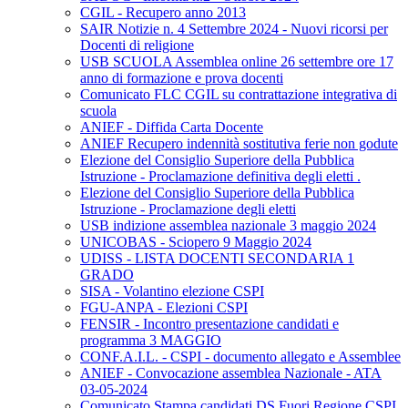
CGIL - Recupero anno 2013
SAIR Notizie n. 4 Settembre 2024 - Nuovi ricorsi per
Docenti di religione
USB SCUOLA Assemblea online 26 settembre ore 17
anno di formazione e prova docenti
Comunicato FLC CGIL su contrattazione integrativa di
scuola
ANIEF - Diffida Carta Docente
ANIEF Recupero indennità sostitutiva ferie non godute
Elezione del Consiglio Superiore della Pubblica
Istruzione - Proclamazione definitiva degli eletti .
Elezione del Consiglio Superiore della Pubblica
Istruzione - Proclamazione degli eletti
USB indizione assemblea nazionale 3 maggio 2024
UNICOBAS - Sciopero 9 Maggio 2024
UDISS - LISTA DOCENTI SECONDARIA 1
GRADO
SISA - Volantino elezione CSPI
FGU-ANPA - Elezioni CSPI
FENSIR - Incontro presentazione candidati e
programma 3 MAGGIO
CONF.A.I.L. - CSPI - documento allegato e Assemblee
ANIEF - Convocazione assemblea Nazionale - ATA
03-05-2024
Comunicato Stampa candidati DS Fuori Regione CSPI