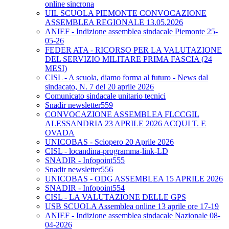
online sincrona
UIL SCUOLA PIEMONTE CONVOCAZIONE
ASSEMBLEA REGIONALE 13.05.2026
ANIEF - Indizione assemblea sindacale Piemonte 25-
05-26
FEDER ATA - RICORSO PER LA VALUTAZIONE
DEL SERVIZIO MILITARE PRIMA FASCIA (24
MESI)
CISL - A scuola, diamo forma al futuro - News dal
sindacato, N. 7 del 20 aprile 2026
Comunicato sindacale unitario tecnici
Snadir newsletter559
CONVOCAZIONE ASSEMBLEA FLCCGIL
ALESSANDRIA 23 APRILE 2026 ACQUI T. E
OVADA
UNICOBAS - Sciopero 20 Aprile 2026
CISL - locandina-programma-link-LD
SNADIR - Infopoint555
Snadir newsletter556
UNICOBAS - ODG ASSEMBLEA 15 APRILE 2026
SNADIR - Infopoint554
CISL - LA VALUTAZIONE DELLE GPS
USB SCUOLA Assemblea online 13 aprile ore 17-19
ANIEF - Indizione assemblea sindacale Nazionale 08-
04-2026