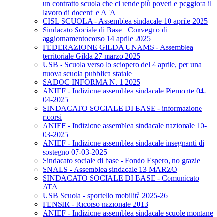
un contratto scuola che ci rende più poveri e peggiora il
lavoro di docenti e ATA
CISL SCUOLA - Assemblea sindacale 10 aprile 2025
Sindacato Sociale di Base - Convegno di
aggiornamentocorso 14 aprile 2025
FEDERAZIONE GILDA UNAMS - Assemblea
territoriale Gilda 27 marzo 2025
USB - Scuola verso lo sciopero del 4 aprile, per una
nuova scuola pubblica statale
SADOC INFORMA N. 1 2025
ANIEF - Indizione assemblea sindacale Piemonte 04-
04-2025
SINDACATO SOCIALE DI BASE - informazione
ricorsi
ANIEF - Indizione assemblea sindacale nazionale 10-
03-2025
ANIEF - Indizione assemblea sindacale insegnanti di
sostegno 07-03-2025
Sindacato sociale di base - Fondo Espero, no grazie
SNALS - Assemblea sindacale 13 MARZO
SINDACATO SOCIALE DI BASE - Comunicato
ATA
USB Scuola - sportello mobilità 2025-26
FENSIR - Ricorso nazionale 2013
ANIEF - Indizione assemblea sindacale scuole montane