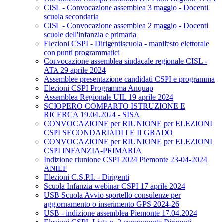
CISL - Convocazione assemblea 3 maggio - Docenti
scuola secondaria
CISL - Convocazione assemblea 2 maggio - Docenti
scuole dell'infanzia e primaria
Elezioni CSPI - Dirigentiscuola - manifesto elettorale
con punti programmatici
Convocazione assemblea sindacale regionale CISL -
ATA 29 aprile 2024
Assemblee presentazione candidati CSPI e programma
Elezioni CSPI Programma Anquap
Assemblea Regionale UIL 19 aprile 2024
SCIOPERO COMPARTO ISTRUZIONE E
RICERCA 19.04.2024 - SISA
CONVOCAZIONE per RIUNIONE per ELEZIONI
CSPI SECONDARIADI I E II GRADO
CONVOCAZIONE per RIUNIONE per ELEZIONI
CSPI INFANZIA-PRIMARIA
Indizione riunione CSPI 2024 Piemonte 23-04-2024
ANIEF
Elezioni C.S.P.I. - Dirigenti
Scuola Infanzia webinar CSPI 17 aprile 2024
USB Scuola Avvio sportello consulenze per
aggiornamento o inserimento GPS 2024-26
USB - indizione assemblea Piemonte 17.04.2024
Elezioni CSPI. Lista n. 2 componente Dirigenti