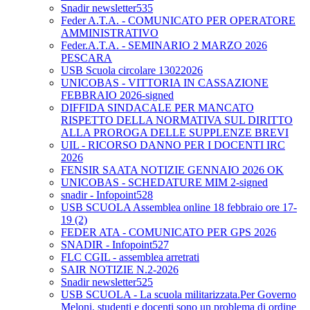
Snadir newsletter535
Feder A.T.A. - COMUNICATO PER OPERATORE
AMMINISTRATIVO
Feder.A.T.A. - SEMINARIO 2 MARZO 2026
PESCARA
USB Scuola circolare 13022026
UNICOBAS - VITTORIA IN CASSAZIONE
FEBBRAIO 2026-signed
DIFFIDA SINDACALE PER MANCATO
RISPETTO DELLA NORMATIVA SUL DIRITTO
ALLA PROROGA DELLE SUPPLENZE BREVI
UIL - RICORSO DANNO PER I DOCENTI IRC
2026
FENSIR SAATA NOTIZIE GENNAIO 2026 OK
UNICOBAS - SCHEDATURE MIM 2-signed
snadir - Infopoint528
USB SCUOLA Assemblea online 18 febbraio ore 17-
19 (2)
FEDER ATA - COMUNICATO PER GPS 2026
SNADIR - Infopoint527
FLC CGIL - assemblea arretrati
SAIR NOTIZIE N.2-2026
Snadir newsletter525
USB SCUOLA - La scuola militarizzata.Per Governo
Meloni, studenti e docenti sono un problema di ordine