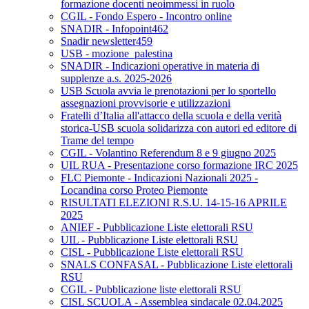
formazione docenti neoimmessi in ruolo
CGIL - Fondo Espero - Incontro online
SNADIR - Infopoint462
Snadir newsletter459
USB - mozione_palestina
SNADIR - Indicazioni operative in materia di
supplenze a.s. 2025-2026
USB Scuola avvia le prenotazioni per lo sportello
assegnazioni provvisorie e utilizzazioni
Fratelli d’Italia all'attacco della scuola e della verità
storica-USB scuola solidarizza con autori ed editore di
Trame del tempo
CGIL - Volantino Referendum 8 e 9 giugno 2025
UIL RUA - Presentazione corso formazione IRC 2025
FLC Piemonte - Indicazioni Nazionali 2025 -
Locandina corso Proteo Piemonte
RISULTATI ELEZIONI R.S.U. 14-15-16 APRILE
2025
ANIEF - Pubblicazione Liste elettorali RSU
UIL - Pubblicazione Liste elettorali RSU
CISL - Pubblicazione Liste elettorali RSU
SNALS CONFASAL - Pubblicazione Liste elettorali
RSU
CGIL - Pubblicazione liste elettorali RSU
CISL SCUOLA - Assemblea sindacale 02.04.2025