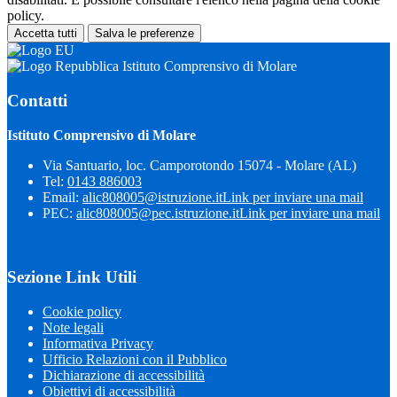
policy.
Accetta tutti
Salva le preferenze
Istituto Comprensivo di Molare
Contatti
Istituto Comprensivo di Molare
Via Santuario, loc. Camporotondo 15074 - Molare (AL)
Tel:
0143 886003
Email:
alic808005@istruzione.it
Link per inviare una mail
PEC:
alic808005@pec.istruzione.it
Link per inviare una mail
Sezione Link Utili
Cookie policy
Note legali
Informativa Privacy
Ufficio Relazioni con il Pubblico
Dichiarazione di accessibilità
Obiettivi di accessibilità