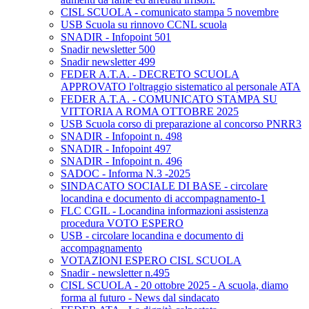
CISL SCUOLA - comunicato stampa 5 novembre
USB Scuola su rinnovo CCNL scuola
SNADIR - Infopoint 501
Snadir newsletter 500
Snadir newsletter 499
FEDER A.T.A. - DECRETO SCUOLA
APPROVATO l'oltraggio sistematico al personale ATA
FEDER A.T.A. - COMUNICATO STAMPA SU
VITTORIA A ROMA OTTOBRE 2025
USB Scuola corso di preparazione al concorso PNRR3
SNADIR - Infopoint n. 498
SNADIR - Infopoint 497
SNADIR - Infopoint n. 496
SADOC - Informa N.3 -2025
SINDACATO SOCIALE DI BASE - circolare
locandina e documento di accompagnamento-1
FLC CGIL - Locandina informazioni assistenza
procedura VOTO ESPERO
USB - circolare locandina e documento di
accompagnamento
VOTAZIONI ESPERO CISL SCUOLA
Snadir - newsletter n.495
CISL SCUOLA - 20 ottobre 2025 - A scuola, diamo
forma al futuro - News dal sindacato