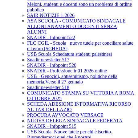
Meloni, studenti e docenti sono un problema di ordine
pubblico
SAIR NOTIZIE 1-2026
ASA SCUOLA - COMUNICATO SINDACALE
ALLONTANAMENTO DOCENTI SENZA
ALUNNI
SNADIR - Infopoint522
FLC CGIL - Scuola_ nuove tutele per conciliare salute
e lavoro [SCHEDA]
USB Scuola Schedatura studenti palestinesi
Snadir newsletter 517
SNADIR - Infopoint 520
SNADIR - Professione ir 01 2026 online
USB - Genocidi, antisemitismo, politiche della
memoria.Verso il 27 gennaio
Snadir newsletter 518
COMUNICATO STAMPA SU VITTORIA A ROMA
OTTOBRE 2025
SCHEDA ADESIONE INFORMATIVA RICORSO
AL TAR DEL LAZIO
PROCURA AVVOCATO VERSACE
NUOVA DELEGA SINDACALE FEDERATA
SNADIR - Infopoint 515
USB Scuola. Nuove tutele per chi è iscritto.
Riprendiamoci quel che è nostro!