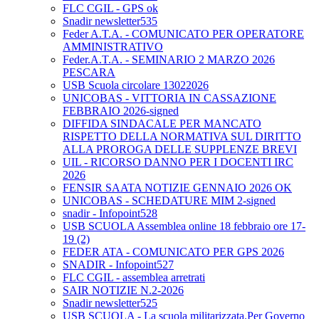
FLC CGIL - GPS ok
Snadir newsletter535
Feder A.T.A. - COMUNICATO PER OPERATORE
AMMINISTRATIVO
Feder.A.T.A. - SEMINARIO 2 MARZO 2026
PESCARA
USB Scuola circolare 13022026
UNICOBAS - VITTORIA IN CASSAZIONE
FEBBRAIO 2026-signed
DIFFIDA SINDACALE PER MANCATO
RISPETTO DELLA NORMATIVA SUL DIRITTO
ALLA PROROGA DELLE SUPPLENZE BREVI
UIL - RICORSO DANNO PER I DOCENTI IRC
2026
FENSIR SAATA NOTIZIE GENNAIO 2026 OK
UNICOBAS - SCHEDATURE MIM 2-signed
snadir - Infopoint528
USB SCUOLA Assemblea online 18 febbraio ore 17-
19 (2)
FEDER ATA - COMUNICATO PER GPS 2026
SNADIR - Infopoint527
FLC CGIL - assemblea arretrati
SAIR NOTIZIE N.2-2026
Snadir newsletter525
USB SCUOLA - La scuola militarizzata.Per Governo