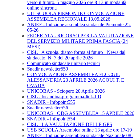
verso il futuro. 5 maggio 2026 ore 8-13 in modalità
online sincrona
UIL SCUOLA PIEMONTE CONVOCAZIONE
ASSEMBLEA REGIONALE 13.05.2026
ANIEF - Indizione assemblea sindacale Piemonte 25-
05-26
FEDER ATA - RICORSO PER LA VALUTAZIONE
DEL SERVIZIO MILITARE PRIMA FASCIA (24
MESI)
CISL - A scuola, diamo forma al futuro - News dal
sindacato, N. 7 del 20 aprile 2026
Comunicato sindacale unitario tecnici
Snadir newsletter559
CONVOCAZIONE ASSEMBLEA FLCCGIL
ALESSANDRIA 23 APRILE 2026 ACQUI T. E
OVADA
UNICOBAS - Sciopero 20 Aprile 2026
CISL - locandina-programma-link-LD
SNADIR - Infopoint555
Snadir newsletter556
UNICOBAS - ODG ASSEMBLEA 15 APRILE 2026
SNADIR - Infopoint554
CISL - LA VALUTAZIONE DELLE GPS
USB SCUOLA Assemblea online 13 aprile ore 17-19
ANIEF - Indizione assemblea sindacale Nazionale 08-