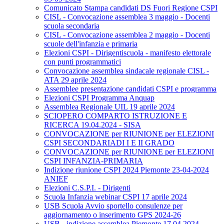
Comunicato Stampa candidati DS Fuori Regione CSPI
CISL - Convocazione assemblea 3 maggio - Docenti
scuola secondaria
CISL - Convocazione assemblea 2 maggio - Docenti
scuole dell'infanzia e primaria
Elezioni CSPI - Dirigentiscuola - manifesto elettorale
con punti programmatici
Convocazione assemblea sindacale regionale CISL -
ATA 29 aprile 2024
Assemblee presentazione candidati CSPI e programma
Elezioni CSPI Programma Anquap
Assemblea Regionale UIL 19 aprile 2024
SCIOPERO COMPARTO ISTRUZIONE E
RICERCA 19.04.2024 - SISA
CONVOCAZIONE per RIUNIONE per ELEZIONI
CSPI SECONDARIADI I E II GRADO
CONVOCAZIONE per RIUNIONE per ELEZIONI
CSPI INFANZIA-PRIMARIA
Indizione riunione CSPI 2024 Piemonte 23-04-2024
ANIEF
Elezioni C.S.P.I. - Dirigenti
Scuola Infanzia webinar CSPI 17 aprile 2024
USB Scuola Avvio sportello consulenze per
aggiornamento o inserimento GPS 2024-26
USB - indizione assemblea Piemonte 17.04.2024