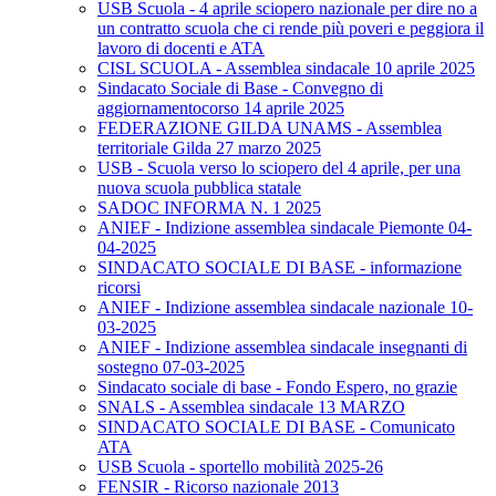
USB Scuola - 4 aprile sciopero nazionale per dire no a
un contratto scuola che ci rende più poveri e peggiora il
lavoro di docenti e ATA
CISL SCUOLA - Assemblea sindacale 10 aprile 2025
Sindacato Sociale di Base - Convegno di
aggiornamentocorso 14 aprile 2025
FEDERAZIONE GILDA UNAMS - Assemblea
territoriale Gilda 27 marzo 2025
USB - Scuola verso lo sciopero del 4 aprile, per una
nuova scuola pubblica statale
SADOC INFORMA N. 1 2025
ANIEF - Indizione assemblea sindacale Piemonte 04-
04-2025
SINDACATO SOCIALE DI BASE - informazione
ricorsi
ANIEF - Indizione assemblea sindacale nazionale 10-
03-2025
ANIEF - Indizione assemblea sindacale insegnanti di
sostegno 07-03-2025
Sindacato sociale di base - Fondo Espero, no grazie
SNALS - Assemblea sindacale 13 MARZO
SINDACATO SOCIALE DI BASE - Comunicato
ATA
USB Scuola - sportello mobilità 2025-26
FENSIR - Ricorso nazionale 2013