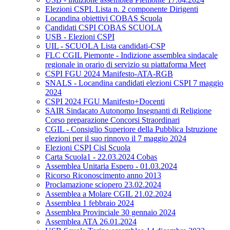
Elezioni CSPI. Lista n. 2 componente Dirigenti
Locandina obiettivi COBAS Scuola
Candidati CSPI COBAS SCUOLA
USB - Elezioni CSPI
UIL - SCUOLA Lista candidati-CSP
FLC CGIL Piemonte - Indizione assemblea sindacale
regionale in orario di servizio su piattaforma Meet
CSPI FGU 2024 Manifesto-ATA-RGB
SNALS - Locandina candidati elezioni CSPI 7 maggio
2024
CSPI 2024 FGU Manifesto+Docenti
SAIR Sindacato Autonomo Insegnanti di Religione
Corso preparazione Concorsi Straordinari
CGIL - Consiglio Superiore della Pubblica Istruzione
elezioni per il suo rinnovo il 7 maggio 2024
Elezioni CSPI Cisl Scuola
Carta Scuola1 - 22.03.2024 Cobas
Assemblea Unitaria Espero - 01.03.2024
Ricorso Riconoscimento anno 2013
Proclamazione sciopero 23.02.2024
Assemblea a Molare CGIL 21.02.2024
Assemblea 1 febbraio 2024
Assemblea Provinciale 30 gennaio 2024
Assemblea ATA 26.01.2024