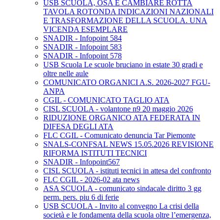
USB SCUOLA, OSA E CAMBIARE ROTTA
TAVOLA ROTONDA INDICAZIONI NAZIONALI
E TRASFORMAZIONE DELLA SCUOLA. UNA
VICENDA ESEMPLARE
SNADIR - Infopoint 584
SNADIR - Infopoint 583
SNADIR - Infopoint 578
USB Scuola Le scuole bruciano in estate 30 gradi e
oltre nelle aule
COMUNICATO ORGANICI A.S. 2026-2027 FGU-
ANPA
CGIL - COMUNICATO TAGLIO ATA
CISL SCUOLA - volantone n9 20 maggio 2026
RIDUZIONE ORGANICO ATA FEDERATA IN
DIFESA DEGLI ATA
FLC CGIL - Comunicato denuncia Tar Piemonte
SNALS-CONFSAL NEWS 15.05.2026 REVISIONE
RIFORMA ISTITUTI TECNICI
SNADIR - Infopoint567
CISL SCUOLA - istituti tecnici in attesa del confronto
FLC CGIL - 2026-02 ata news
ASA SCUOLA - comunicato sindacale diritto 3 gg
perm. pers. piu 6 di ferie
USB SCUOLA - Invito al convegno La crisi della
società e le fondamenta della scuola oltre l’emergenza,