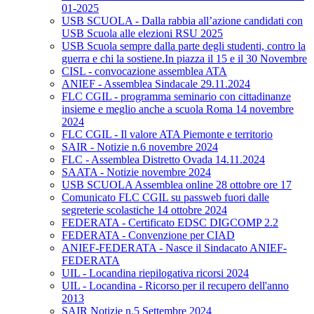
01-2025
USB SCUOLA - Dalla rabbia all’azione candidati con
USB Scuola alle elezioni RSU 2025
USB Scuola sempre dalla parte degli studenti, contro la
guerra e chi la sostiene.In piazza il 15 e il 30 Novembre
CISL - convocazione assemblea ATA
ANIEF - Assemblea Sindacale 29.11.2024
FLC CGIL - programma seminario con cittadinanze
insieme e meglio anche a scuola Roma 14 novembre
2024
FLC CGIL - Il valore ATA Piemonte e territorio
SAIR - Notizie n.6 novembre 2024
FLC - Assemblea Distretto Ovada 14.11.2024
SAATA - Notizie novembre 2024
USB SCUOLA Assemblea online 28 ottobre ore 17
Comunicato FLC CGIL su passweb fuori dalle
segreterie scolastiche 14 ottobre 2024
FEDERATA - Certificato EDSC DIGCOMP 2.2
FEDERATA - Convenzione per CIAD
ANIEF-FEDERATA - Nasce il Sindacato ANIEF-
FEDERATA
UIL - Locandina riepilogativa ricorsi 2024
UIL - Locandina - Ricorso per il recupero dell'anno
2013
SAIR Notizie n.5 Settembre 2024