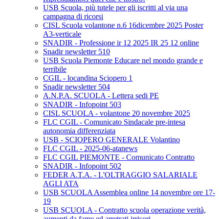
USB Scuola, più tutele per gli iscritti al via una
campagna di ricorsi
CISL Scuola volantone n.6 16dicembre 2025 Poster
A3-verticale
SNADIR - Professione ir 12 2025 IR 25 12 online
Snadir newsletter 510
USB Scuola Piemonte Educare nel mondo grande e
terribile
CGIL - locandina Sciopero 1
Snadir newsletter 504
A.N.P.A. SCUOLA - Lettera sedi PE
SNADIR - Infopoint 503
CISL SCUOLA - volantone 20 novembre 2025
FLC CGIL - Comunicato Sindacale pre-intesa
autonomia differenziata
USB - SCIOPERO GENERALE Volantino
FLC CGIL - 2025-06-atanews
FLC CGIL PIEMONTE - Comunicato Contratto
SNADIR - Infopoint 502
FEDER A.T.A. - L'OLTRAGGIO SALARIALE
AGLI ATA
USB SCUOLA Assemblea online 14 novembre ore 17-
19
USB SCUOLA - Contratto scuola operazione verità,
aumenti da fame ed arretrati irrisori.