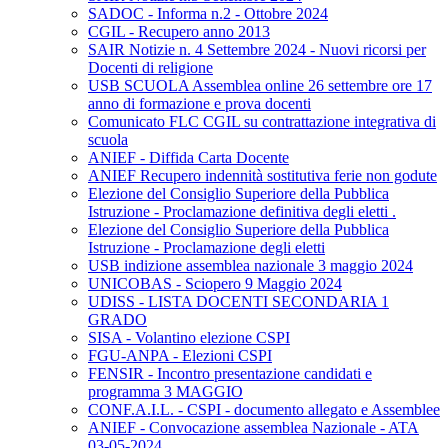
SADOC - Informa n.2 - Ottobre 2024
CGIL - Recupero anno 2013
SAIR Notizie n. 4 Settembre 2024 - Nuovi ricorsi per
Docenti di religione
USB SCUOLA Assemblea online 26 settembre ore 17
anno di formazione e prova docenti
Comunicato FLC CGIL su contrattazione integrativa di
scuola
ANIEF - Diffida Carta Docente
ANIEF Recupero indennità sostitutiva ferie non godute
Elezione del Consiglio Superiore della Pubblica
Istruzione - Proclamazione definitiva degli eletti .
Elezione del Consiglio Superiore della Pubblica
Istruzione - Proclamazione degli eletti
USB indizione assemblea nazionale 3 maggio 2024
UNICOBAS - Sciopero 9 Maggio 2024
UDISS - LISTA DOCENTI SECONDARIA 1
GRADO
SISA - Volantino elezione CSPI
FGU-ANPA - Elezioni CSPI
FENSIR - Incontro presentazione candidati e
programma 3 MAGGIO
CONF.A.I.L. - CSPI - documento allegato e Assemblee
ANIEF - Convocazione assemblea Nazionale - ATA
03-05-2024