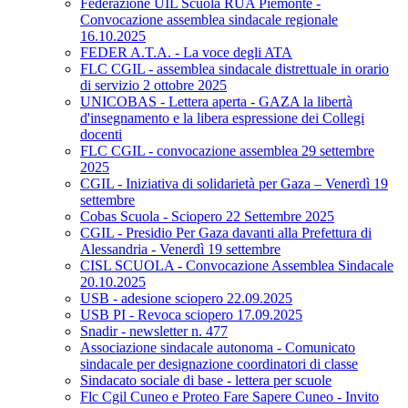
Federazione UIL Scuola RUA Piemonte -
Convocazione assemblea sindacale regionale
16.10.2025
FEDER A.T.A. - La voce degli ATA
FLC CGIL - assemblea sindacale distrettuale in orario
di servizio 2 ottobre 2025
UNICOBAS - Lettera aperta - GAZA la libertà
d'insegnamento e la libera espressione dei Collegi
docenti
FLC CGIL - convocazione assemblea 29 settembre
2025
CGIL - Iniziativa di solidarietà per Gaza – Venerdì 19
settembre
Cobas Scuola - Sciopero 22 Settembre 2025
CGIL - Presidio Per Gaza davanti alla Prefettura di
Alessandria - Venerdì 19 settembre
CISL SCUOLA - Convocazione Assemblea Sindacale
20.10.2025
USB - adesione sciopero 22.09.2025
USB PI - Revoca sciopero 17.09.2025
Snadir - newsletter n. 477
Associazione sindacale autonoma - Comunicato
sindacale per designazione coordinatori di classe
Sindacato sociale di base - lettera per scuole
Flc Cgil Cuneo e Proteo Fare Sapere Cuneo - Invito