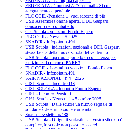
FEDER ATA - La dignità calpestata
FEDER ATA - Concorsi ATA triennali - Si con
adeguamento stipendiale
FLC CGIL -Pensione ... vuoi saperne di più
USB Assemblea online aperta. DDL Gasparri
conoscerlo per combatterlo
Cisl Scuola - votazioni Fondo Espero
FLC CGIL - News n.5 2025
SNADIR - Infopoint n.494
USB Scuola - indicazioni nazionali e DDL Gasparri -
stessa faccia della nuova scuola del ventennio
USB Scuola - apertura sportello di consulenza per
iscrizione al concorso PNRR3
FLC CGIL - Locandina votazioni Fondo Espero
SNADIR - Infopoint n.491
SAIR NAZIONAL - n.4 - 2025
CISL Scuola - Incontro DS
CISL SCUOLA - Incontro Fondo Espero
CISL - Incontro Pensioni
CISL Scuola - News n. 1 - 5 ottobre 2025
USB Scuola - Dalle scuole un nuovo segnale di
solidarietà determinazione e umanità
Snadir newsletter n.488
USB Scuola - Dirigenti scolastici - il vostro silenzio è
complice, le scuole non possono tacere!