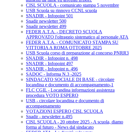
CISL SCUOLA - comunicato stampa 5 novembre
USB Scuola su rinnovo CCNL scuola
SNADIR - Infopoint 501
Snadir newsletter 500
Snadir newsletter 499
FEDER A.T.A. - DECRETO SCUOLA
APPROVATO l'oltraggio sistematico al personale ATA
FEDER A.T.A. - COMUNICATO STAMPA SU
VITTORIA A ROMA OTTOBRE 2025
USB Scuola corso di preparazione al concorso PNRR3
SNADIR - Infopoint n. 498
SNADIR - Infopoint 497
SNADIR - Infopoint n. 496
SADOC - Informa N.3 -2025
SINDACATO SOCIALE DI BASE - circolare
locandina e documento di accompagnamento-1
FLC CGIL - Locandina informazioni assistenza
procedura VOTO ESPERO
USB - circolare locandina e documento di
accompagnamento
VOTAZIONI ESPERO CISL SCUOLA
Snadir - newsletter n.495
CISL SCUOLA - 20 ottobre 2025 - A scuola, diamo
forma al futuro - News dal sindacato