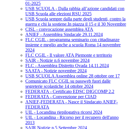
01-2025
USB SCUOLA - Dalla rabbia all’azione candidati con
USB Scuola alle elezioni RSU 2025
USB Scuola sempre dalla parte degli studenti, contro la
guerra e chi la sostiene.In piazza il 15 e il 30 Novembre
CISL - convocazione assemblea ATA
ANIEF - Assemblea Sindacale 29.11.2024
FLC CGIL - programma seminario con cittadinanze
insieme e meglio anche a scuola Roma 14 novembre
2024
FLC CGIL - Il valore ATA Piemonte e territorio
SAIR - Notizie n.6 novembre 2024
FLC - Assemblea Distretto Ovada 14.11.2024
SAATA - Notizie novembre 2024
USB SCUOLA Assemblea online 28 ottobre ore 17
Comunicato FLC CGIL su passweb fuori dalle
segreterie scolastiche 14 ottobre 2024
FEDERATA - Certificato EDSC DIGCOMP 2.2
FEDERATA - Convenzione per CIAD
ANIEF-FEDERATA - Nasce il Sindacato ANIEF-
FEDERATA
UIL - Locandina riepilogativa ricorsi 2024
UIL - Locandina - Ricorso per il recupero dell'anno
2013
SAIR Notizie n.5 Settembre 2024