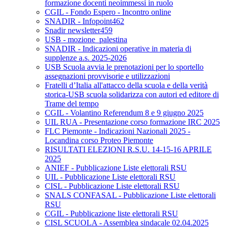
formazione docenti neoimmessi in ruolo
CGIL - Fondo Espero - Incontro online
SNADIR - Infopoint462
Snadir newsletter459
USB - mozione_palestina
SNADIR - Indicazioni operative in materia di
supplenze a.s. 2025-2026
USB Scuola avvia le prenotazioni per lo sportello
assegnazioni provvisorie e utilizzazioni
Fratelli d’Italia all'attacco della scuola e della verità
storica-USB scuola solidarizza con autori ed editore di
Trame del tempo
CGIL - Volantino Referendum 8 e 9 giugno 2025
UIL RUA - Presentazione corso formazione IRC 2025
FLC Piemonte - Indicazioni Nazionali 2025 -
Locandina corso Proteo Piemonte
RISULTATI ELEZIONI R.S.U. 14-15-16 APRILE
2025
ANIEF - Pubblicazione Liste elettorali RSU
UIL - Pubblicazione Liste elettorali RSU
CISL - Pubblicazione Liste elettorali RSU
SNALS CONFASAL - Pubblicazione Liste elettorali
RSU
CGIL - Pubblicazione liste elettorali RSU
CISL SCUOLA - Assemblea sindacale 02.04.2025