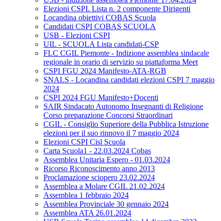
Elezioni CSPI. Lista n. 2 componente Dirigenti
Locandina obiettivi COBAS Scuola
Candidati CSPI COBAS SCUOLA
USB - Elezioni CSPI
UIL - SCUOLA Lista candidati-CSP
FLC CGIL Piemonte - Indizione assemblea sindacale
regionale in orario di servizio su piattaforma Meet
CSPI FGU 2024 Manifesto-ATA-RGB
SNALS - Locandina candidati elezioni CSPI 7 maggio
2024
CSPI 2024 FGU Manifesto+Docenti
SAIR Sindacato Autonomo Insegnanti di Religione
Corso preparazione Concorsi Straordinari
CGIL - Consiglio Superiore della Pubblica Istruzione
elezioni per il suo rinnovo il 7 maggio 2024
Elezioni CSPI Cisl Scuola
Carta Scuola1 - 22.03.2024 Cobas
Assemblea Unitaria Espero - 01.03.2024
Ricorso Riconoscimento anno 2013
Proclamazione sciopero 23.02.2024
Assemblea a Molare CGIL 21.02.2024
Assemblea 1 febbraio 2024
Assemblea Provinciale 30 gennaio 2024
Assemblea ATA 26.01.2024