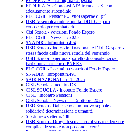
FEDER ATA - La dignità calpestata
FEDER ATA - Concorsi ATA triennali - Si con
adeguamento stipendiale
FLC CGIL -Pensione ... vuoi saperne di più
USB Assemblea online aperta. DDL Gasparri
conoscerlo per combatterlo
Cisl Scuola - votazioni Fondo Espero
FLC CGIL - News n.5 2025
SNADIR - Infopoint n.494
USB Scuola - indicazioni nazionali e DDL Gasparri -
stessa faccia della nuova scuola del ventennio
USB Scuola - apertura sportello di consulenza per
iscrizione al concorso PNRR3
FLC CGIL - Locandina votazioni Fondo Espero
SNADIR - Infopoint n.491
SAIR NAZIONAL - n.4 - 2025
CISL Scuola - Incontro DS
CISL SCUOLA - Incontro Fondo Espero
CISL - Incontro Pensioni
CISL Scuola - News n. 1 - 5 ottobre 2025
USB Scuola - Dalle scuole un nuovo segnale di
solidarietà determinazione e umanità
Snadir newsletter n.488
USB Scuola - Dirigenti scolastici - il vostro silenzio è
complice, le scuole non possono tacere!