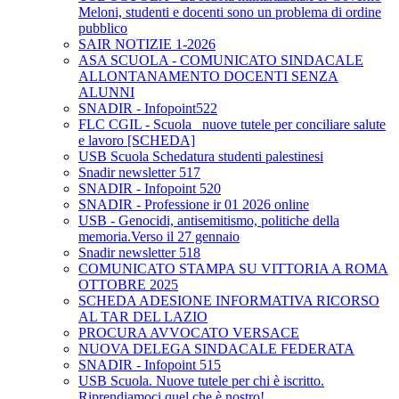
Meloni, studenti e docenti sono un problema di ordine
pubblico
SAIR NOTIZIE 1-2026
ASA SCUOLA - COMUNICATO SINDACALE
ALLONTANAMENTO DOCENTI SENZA
ALUNNI
SNADIR - Infopoint522
FLC CGIL - Scuola_ nuove tutele per conciliare salute
e lavoro [SCHEDA]
USB Scuola Schedatura studenti palestinesi
Snadir newsletter 517
SNADIR - Infopoint 520
SNADIR - Professione ir 01 2026 online
USB - Genocidi, antisemitismo, politiche della
memoria.Verso il 27 gennaio
Snadir newsletter 518
COMUNICATO STAMPA SU VITTORIA A ROMA
OTTOBRE 2025
SCHEDA ADESIONE INFORMATIVA RICORSO
AL TAR DEL LAZIO
PROCURA AVVOCATO VERSACE
NUOVA DELEGA SINDACALE FEDERATA
SNADIR - Infopoint 515
USB Scuola. Nuove tutele per chi è iscritto.
Riprendiamoci quel che è nostro!