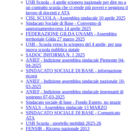
USB Scuola - 4 aprile sciopero nazionale per dire no a
un contratto scuola che ci rende più poveri e peggiora il
lavoro di docenti e ATA
CISL SCUOLA - Assemblea sindacale 10 aprile 2025
Sindacato Sociale di Base - Convegno di
aggiornamentocorso 14 aprile 2025
FEDERAZIONE GILDA UNAMS - Assemblea
territoriale Gilda 27 marzo 2025
USB - Scuola verso lo sciopero del 4 aprile, per una
nuova scuola pubblica statale
SADOC INFORMA N. 1 2025
ANIEF - Indizione assemblea sindacale Piemonte 04-
04-2025
SINDACATO SOCIALE DI BASE - informazione
ricorsi
ANIEF - Indizione assemblea sindacale nazionale 10-
03-2025
ANIEF - Indizione assemblea sindacale insegnanti di
sostegno 07-03-2025
Sindacato sociale di base - Fondo Espero, no grazie
SNALS - Assemblea sindacale 13 MARZO
SINDACATO SOCIALE DI BASE - Comunicato
ATA
USB Scuola - sportello mobilità 2025-26
FENSIR - Ricorso nazionale 2013