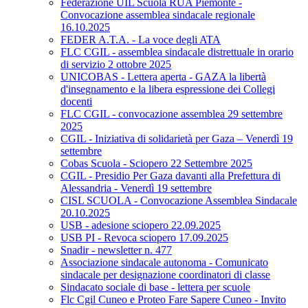
Federazione UIL Scuola RUA Piemonte -
Convocazione assemblea sindacale regionale
16.10.2025
FEDER A.T.A. - La voce degli ATA
FLC CGIL - assemblea sindacale distrettuale in orario
di servizio 2 ottobre 2025
UNICOBAS - Lettera aperta - GAZA la libertà
d'insegnamento e la libera espressione dei Collegi
docenti
FLC CGIL - convocazione assemblea 29 settembre
2025
CGIL - Iniziativa di solidarietà per Gaza – Venerdì 19
settembre
Cobas Scuola - Sciopero 22 Settembre 2025
CGIL - Presidio Per Gaza davanti alla Prefettura di
Alessandria - Venerdì 19 settembre
CISL SCUOLA - Convocazione Assemblea Sindacale
20.10.2025
USB - adesione sciopero 22.09.2025
USB PI - Revoca sciopero 17.09.2025
Snadir - newsletter n. 477
Associazione sindacale autonoma - Comunicato
sindacale per designazione coordinatori di classe
Sindacato sociale di base - lettera per scuole
Flc Cgil Cuneo e Proteo Fare Sapere Cuneo - Invito