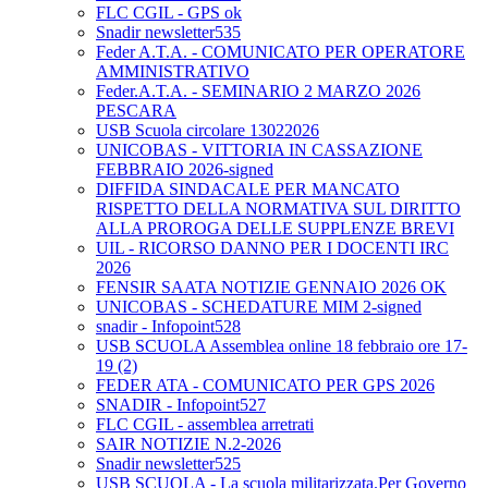
FLC CGIL - GPS ok
Snadir newsletter535
Feder A.T.A. - COMUNICATO PER OPERATORE
AMMINISTRATIVO
Feder.A.T.A. - SEMINARIO 2 MARZO 2026
PESCARA
USB Scuola circolare 13022026
UNICOBAS - VITTORIA IN CASSAZIONE
FEBBRAIO 2026-signed
DIFFIDA SINDACALE PER MANCATO
RISPETTO DELLA NORMATIVA SUL DIRITTO
ALLA PROROGA DELLE SUPPLENZE BREVI
UIL - RICORSO DANNO PER I DOCENTI IRC
2026
FENSIR SAATA NOTIZIE GENNAIO 2026 OK
UNICOBAS - SCHEDATURE MIM 2-signed
snadir - Infopoint528
USB SCUOLA Assemblea online 18 febbraio ore 17-
19 (2)
FEDER ATA - COMUNICATO PER GPS 2026
SNADIR - Infopoint527
FLC CGIL - assemblea arretrati
SAIR NOTIZIE N.2-2026
Snadir newsletter525
USB SCUOLA - La scuola militarizzata.Per Governo