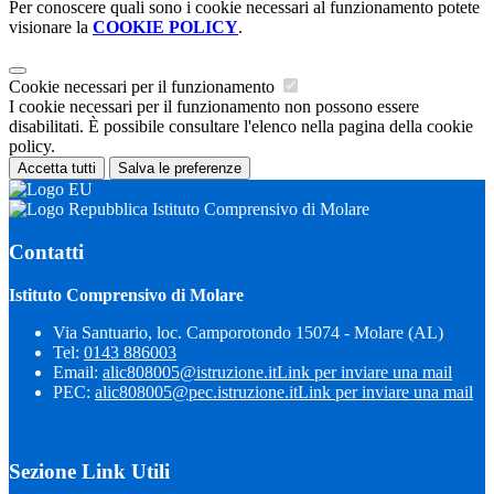
Per conoscere quali sono i cookie necessari al funzionamento potete
visionare la
COOKIE POLICY
.
Cookie necessari per il funzionamento
I cookie necessari per il funzionamento non possono essere
disabilitati. È possibile consultare l'elenco nella pagina della cookie
policy.
Accetta tutti
Salva le preferenze
Istituto Comprensivo di Molare
Contatti
Istituto Comprensivo di Molare
Via Santuario, loc. Camporotondo 15074 - Molare (AL)
Tel:
0143 886003
Email:
alic808005@istruzione.it
Link per inviare una mail
PEC:
alic808005@pec.istruzione.it
Link per inviare una mail
Sezione Link Utili