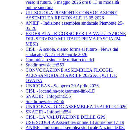
verso il futuro. 5 maggio 2026 ore 8-13 in modalità
online sincrona
UIL SCUOLA PIEMONTE CONVOCAZIONE
ASSEMBLEA REGIONALE 13.05.2026
ANIEF - Indizione assemblea sindacale Piemonte 25-
05-26
FEDER ATA - RICORSO PER LA VALUTAZIONE
DEL SERVIZIO MILITARE PRIMA FASCIA (24
MESI)
CISL - A scuola, diamo forma al futuro - News dal
sindacato, N. 7 del 20 aprile 2026
Comunicato sindacale unitario tecnici
Snadir newsletter559
CONVOCAZIONE ASSEMBLEA FLCCGIL
ALESSANDRIA 23 APRILE 2026 ACQUI T. E
OVADA
UNICOBAS - Sciopero 20 Aprile 2026
CISL - locandina-programma-link-LD
SNADIR - Infopoint555
Snadir newsletter556
UNICOBAS - ODG ASSEMBLEA 15 APRILE 2026
SNADIR - Infopoint554
CISL - LA VALUTAZIONE DELLE GPS
USB SCUOLA Assemblea online 13 aprile ore 17-19
ANIEF - Indizione assemblea sindacale Nazionale 08-