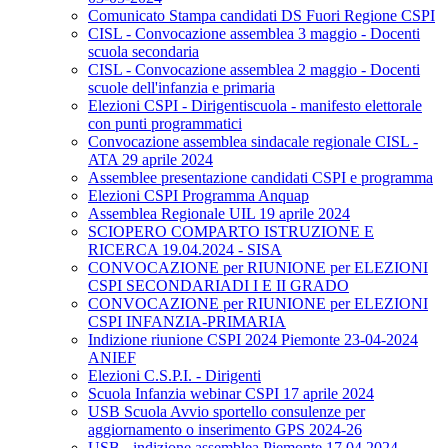
Comunicato Stampa candidati DS Fuori Regione CSPI
CISL - Convocazione assemblea 3 maggio - Docenti
scuola secondaria
CISL - Convocazione assemblea 2 maggio - Docenti
scuole dell'infanzia e primaria
Elezioni CSPI - Dirigentiscuola - manifesto elettorale
con punti programmatici
Convocazione assemblea sindacale regionale CISL -
ATA 29 aprile 2024
Assemblee presentazione candidati CSPI e programma
Elezioni CSPI Programma Anquap
Assemblea Regionale UIL 19 aprile 2024
SCIOPERO COMPARTO ISTRUZIONE E
RICERCA 19.04.2024 - SISA
CONVOCAZIONE per RIUNIONE per ELEZIONI
CSPI SECONDARIADI I E II GRADO
CONVOCAZIONE per RIUNIONE per ELEZIONI
CSPI INFANZIA-PRIMARIA
Indizione riunione CSPI 2024 Piemonte 23-04-2024
ANIEF
Elezioni C.S.P.I. - Dirigenti
Scuola Infanzia webinar CSPI 17 aprile 2024
USB Scuola Avvio sportello consulenze per
aggiornamento o inserimento GPS 2024-26
USB - indizione assemblea Piemonte 17.04.2024