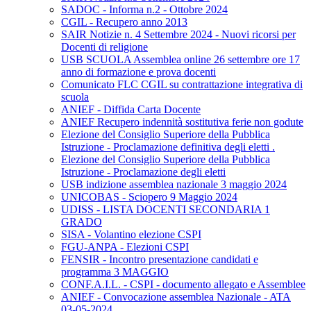
SADOC - Informa n.2 - Ottobre 2024
CGIL - Recupero anno 2013
SAIR Notizie n. 4 Settembre 2024 - Nuovi ricorsi per
Docenti di religione
USB SCUOLA Assemblea online 26 settembre ore 17
anno di formazione e prova docenti
Comunicato FLC CGIL su contrattazione integrativa di
scuola
ANIEF - Diffida Carta Docente
ANIEF Recupero indennità sostitutiva ferie non godute
Elezione del Consiglio Superiore della Pubblica
Istruzione - Proclamazione definitiva degli eletti .
Elezione del Consiglio Superiore della Pubblica
Istruzione - Proclamazione degli eletti
USB indizione assemblea nazionale 3 maggio 2024
UNICOBAS - Sciopero 9 Maggio 2024
UDISS - LISTA DOCENTI SECONDARIA 1
GRADO
SISA - Volantino elezione CSPI
FGU-ANPA - Elezioni CSPI
FENSIR - Incontro presentazione candidati e
programma 3 MAGGIO
CONF.A.I.L. - CSPI - documento allegato e Assemblee
ANIEF - Convocazione assemblea Nazionale - ATA
03-05-2024