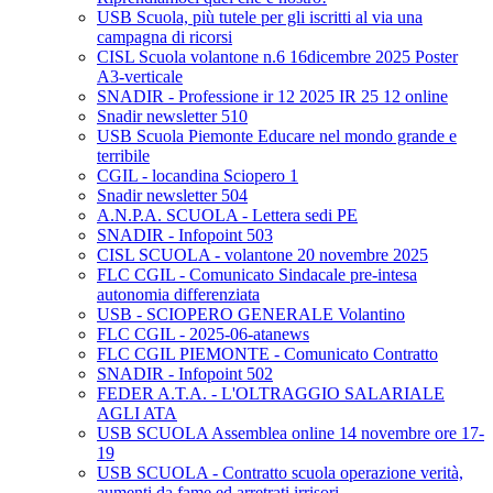
USB Scuola, più tutele per gli iscritti al via una
campagna di ricorsi
CISL Scuola volantone n.6 16dicembre 2025 Poster
A3-verticale
SNADIR - Professione ir 12 2025 IR 25 12 online
Snadir newsletter 510
USB Scuola Piemonte Educare nel mondo grande e
terribile
CGIL - locandina Sciopero 1
Snadir newsletter 504
A.N.P.A. SCUOLA - Lettera sedi PE
SNADIR - Infopoint 503
CISL SCUOLA - volantone 20 novembre 2025
FLC CGIL - Comunicato Sindacale pre-intesa
autonomia differenziata
USB - SCIOPERO GENERALE Volantino
FLC CGIL - 2025-06-atanews
FLC CGIL PIEMONTE - Comunicato Contratto
SNADIR - Infopoint 502
FEDER A.T.A. - L'OLTRAGGIO SALARIALE
AGLI ATA
USB SCUOLA Assemblea online 14 novembre ore 17-
19
USB SCUOLA - Contratto scuola operazione verità,
aumenti da fame ed arretrati irrisori.