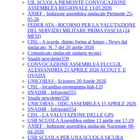
UIL SCUOLA PIEMONTE CONVOCAZIONE
ASSEMBLEA REGIONALE 13.05.2026
ANIEF - Indizione assemblea sindacale Piemonte 25-
05-26
FEDER ATA - RICORSO PER LA VALUTAZIONE
DEL SERVIZIO MILITARE PRIMA FASCIA (24
MESI)
CISL - A scuola, diamo forma al futuro - News dal
sindacato, N. 7 del 20 aprile 2026
Comunicato sindacale unitario tecnici
Snadir newsletter559
CONVOCAZIONE ASSEMBLEA FLCCGIL
ALESSANDRIA 23 APRILE 2026 ACQUI T. E
OVADA
UNICOBAS - Sciopero 20 Aprile 2026
CISL - locandina-programma-link-LD
SNADIR - Infopoint555
Snadir newsletter556
UNICOBAS - ODG ASSEMBLEA 15 APRILE 2026
SNADIR - Infopoint554
CISL - LA VALUTAZIONE DELLE GPS
USB SCUOLA Assemblea online 13 aprile ore 17-19
ANIEF - Indizione assemblea sindacale Nazionale 08-
04-2026
USB SCUOLA PER UNA SCUOLA SICURA