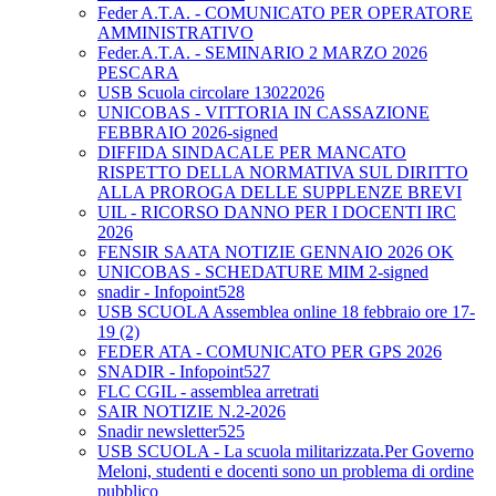
Feder A.T.A. - COMUNICATO PER OPERATORE
AMMINISTRATIVO
Feder.A.T.A. - SEMINARIO 2 MARZO 2026
PESCARA
USB Scuola circolare 13022026
UNICOBAS - VITTORIA IN CASSAZIONE
FEBBRAIO 2026-signed
DIFFIDA SINDACALE PER MANCATO
RISPETTO DELLA NORMATIVA SUL DIRITTO
ALLA PROROGA DELLE SUPPLENZE BREVI
UIL - RICORSO DANNO PER I DOCENTI IRC
2026
FENSIR SAATA NOTIZIE GENNAIO 2026 OK
UNICOBAS - SCHEDATURE MIM 2-signed
snadir - Infopoint528
USB SCUOLA Assemblea online 18 febbraio ore 17-
19 (2)
FEDER ATA - COMUNICATO PER GPS 2026
SNADIR - Infopoint527
FLC CGIL - assemblea arretrati
SAIR NOTIZIE N.2-2026
Snadir newsletter525
USB SCUOLA - La scuola militarizzata.Per Governo
Meloni, studenti e docenti sono un problema di ordine
pubblico