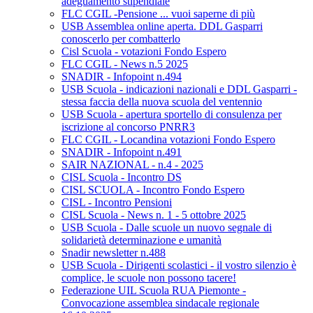
adeguamento stipendiale
FLC CGIL -Pensione ... vuoi saperne di più
USB Assemblea online aperta. DDL Gasparri
conoscerlo per combatterlo
Cisl Scuola - votazioni Fondo Espero
FLC CGIL - News n.5 2025
SNADIR - Infopoint n.494
USB Scuola - indicazioni nazionali e DDL Gasparri -
stessa faccia della nuova scuola del ventennio
USB Scuola - apertura sportello di consulenza per
iscrizione al concorso PNRR3
FLC CGIL - Locandina votazioni Fondo Espero
SNADIR - Infopoint n.491
SAIR NAZIONAL - n.4 - 2025
CISL Scuola - Incontro DS
CISL SCUOLA - Incontro Fondo Espero
CISL - Incontro Pensioni
CISL Scuola - News n. 1 - 5 ottobre 2025
USB Scuola - Dalle scuole un nuovo segnale di
solidarietà determinazione e umanità
Snadir newsletter n.488
USB Scuola - Dirigenti scolastici - il vostro silenzio è
complice, le scuole non possono tacere!
Federazione UIL Scuola RUA Piemonte -
Convocazione assemblea sindacale regionale