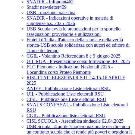
SNADIR - Infopoint462
Snadir newsletter459
USB - mozione_palestina
SNADIR - Indicazioni operative in materia di
supplenze a.s. 2025-2026
USB Scuola avvia le prenotazioni per lo sportello
assegnazioni provvisorie e utilizzazioni
Fratelli d’Italia all'attacco della scuola e della verità
storica-USB scuola solidarizza con autori ed editore di
Trame del tempo
CGIL - Volantino Referendum 8 e 9 giugno 2025
UIL RUA - Presentazione corso formazione IRC 2025
FLC Piemonte - Indicazioni Nazionali 2025 -
Locandina corso Proteo Piemonte
RISULTATI ELEZIONI R.S.U. 14-15-16 APRILE
2025
ANIEF - Pubblicazione Liste elettorali RSU
UIL - Pubblicazione Liste elettorali RSU
CISL - Pubblicazione Liste elettorali RSU
SNALS CONFASAL - Pubblicazione Liste elettorali
RSU
CGIL - Pubblicazione liste elettorali RSU
CISL SCUOLA - Assemblea sindacale 02.04.2025
USB Scuola - 4 aprile sciopero nazionale per dire no a
un contratto scuola che ci rende più poveri e peggiora il