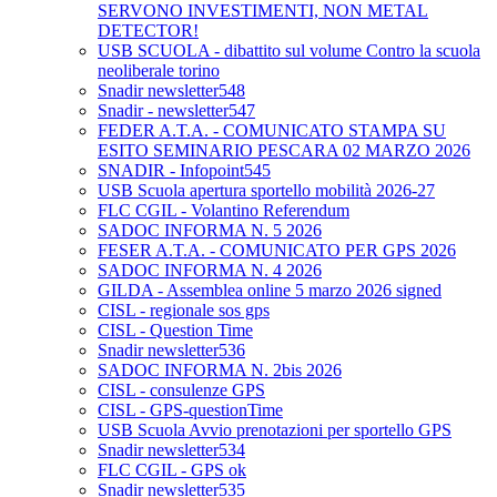
SERVONO INVESTIMENTI, NON METAL
DETECTOR!
USB SCUOLA - dibattito sul volume Contro la scuola
neoliberale torino
Snadir newsletter548
Snadir - newsletter547
FEDER A.T.A. - COMUNICATO STAMPA SU
ESITO SEMINARIO PESCARA 02 MARZO 2026
SNADIR - Infopoint545
USB Scuola apertura sportello mobilità 2026-27
FLC CGIL - Volantino Referendum
SADOC INFORMA N. 5 2026
FESER A.T.A. - COMUNICATO PER GPS 2026
SADOC INFORMA N. 4 2026
GILDA - Assemblea online 5 marzo 2026 signed
CISL - regionale sos gps
CISL - Question Time
Snadir newsletter536
SADOC INFORMA N. 2bis 2026
CISL - consulenze GPS
CISL - GPS-questionTime
USB Scuola Avvio prenotazioni per sportello GPS
Snadir newsletter534
FLC CGIL - GPS ok
Snadir newsletter535