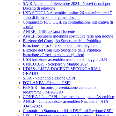
SAIR Notizie n. 4 Settembre 2024 - Nuovi ricorsi per
Docenti di religione
USB SCUOLA Assemblea online 26 settembre ore 17
anno di formazione e prova docenti
Comunicato FLC CGIL su contrattazione integrativa di
scuola
ANIEF - Diffida Carta Docente
ANIEF Recupero indennità sostitutiva ferie non godute
Elezione del Consiglio Superiore della Pubblica
Istruzione - Proclamazione definitiva degli eletti .
Elezione del Consiglio Superiore della Pubblica
Istruzione - Proclamazione degli eletti
USB indizione assemblea nazionale 3 maggio 2024
UNICOBAS - Sciopero 9 Maggio 2024
UDISS - LISTA DOCENTI SECONDARIA 1
GRADO
SISA - Volantino elezione CSPI
FGU-ANPA - Elezioni CSPI
FENSIR - Incontro presentazione candidati e
programma 3 MAGGIO
CONF.A.I.L. - CSPI - documento allegato e Assemblee
ANIEF - Convocazione assemblea Nazionale - ATA
03-05-2024
Comunicato Stampa candidati DS Fuori Regione CSPI
CISL - Convocazione assemblea 3 maggio - Docenti