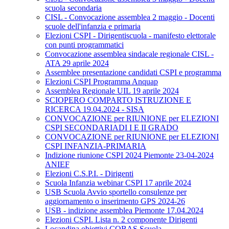
scuola secondaria
CISL - Convocazione assemblea 2 maggio - Docenti
scuole dell'infanzia e primaria
Elezioni CSPI - Dirigentiscuola - manifesto elettorale
con punti programmatici
Convocazione assemblea sindacale regionale CISL -
ATA 29 aprile 2024
Assemblee presentazione candidati CSPI e programma
Elezioni CSPI Programma Anquap
Assemblea Regionale UIL 19 aprile 2024
SCIOPERO COMPARTO ISTRUZIONE E
RICERCA 19.04.2024 - SISA
CONVOCAZIONE per RIUNIONE per ELEZIONI
CSPI SECONDARIADI I E II GRADO
CONVOCAZIONE per RIUNIONE per ELEZIONI
CSPI INFANZIA-PRIMARIA
Indizione riunione CSPI 2024 Piemonte 23-04-2024
ANIEF
Elezioni C.S.P.I. - Dirigenti
Scuola Infanzia webinar CSPI 17 aprile 2024
USB Scuola Avvio sportello consulenze per
aggiornamento o inserimento GPS 2024-26
USB - indizione assemblea Piemonte 17.04.2024
Elezioni CSPI. Lista n. 2 componente Dirigenti
Locandina obiettivi COBAS Scuola