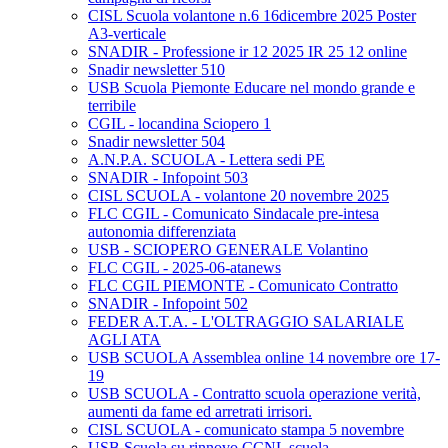
CISL Scuola volantone n.6 16dicembre 2025 Poster
A3-verticale
SNADIR - Professione ir 12 2025 IR 25 12 online
Snadir newsletter 510
USB Scuola Piemonte Educare nel mondo grande e
terribile
CGIL - locandina Sciopero 1
Snadir newsletter 504
A.N.P.A. SCUOLA - Lettera sedi PE
SNADIR - Infopoint 503
CISL SCUOLA - volantone 20 novembre 2025
FLC CGIL - Comunicato Sindacale pre-intesa
autonomia differenziata
USB - SCIOPERO GENERALE Volantino
FLC CGIL - 2025-06-atanews
FLC CGIL PIEMONTE - Comunicato Contratto
SNADIR - Infopoint 502
FEDER A.T.A. - L'OLTRAGGIO SALARIALE
AGLI ATA
USB SCUOLA Assemblea online 14 novembre ore 17-
19
USB SCUOLA - Contratto scuola operazione verità,
aumenti da fame ed arretrati irrisori.
CISL SCUOLA - comunicato stampa 5 novembre
USB Scuola su rinnovo CCNL scuola