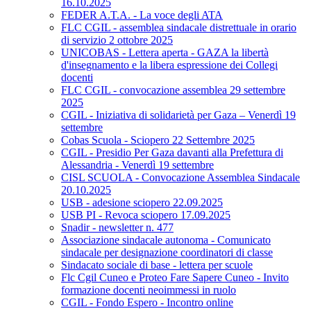
16.10.2025
FEDER A.T.A. - La voce degli ATA
FLC CGIL - assemblea sindacale distrettuale in orario
di servizio 2 ottobre 2025
UNICOBAS - Lettera aperta - GAZA la libertà
d'insegnamento e la libera espressione dei Collegi
docenti
FLC CGIL - convocazione assemblea 29 settembre
2025
CGIL - Iniziativa di solidarietà per Gaza – Venerdì 19
settembre
Cobas Scuola - Sciopero 22 Settembre 2025
CGIL - Presidio Per Gaza davanti alla Prefettura di
Alessandria - Venerdì 19 settembre
CISL SCUOLA - Convocazione Assemblea Sindacale
20.10.2025
USB - adesione sciopero 22.09.2025
USB PI - Revoca sciopero 17.09.2025
Snadir - newsletter n. 477
Associazione sindacale autonoma - Comunicato
sindacale per designazione coordinatori di classe
Sindacato sociale di base - lettera per scuole
Flc Cgil Cuneo e Proteo Fare Sapere Cuneo - Invito
formazione docenti neoimmessi in ruolo
CGIL - Fondo Espero - Incontro online