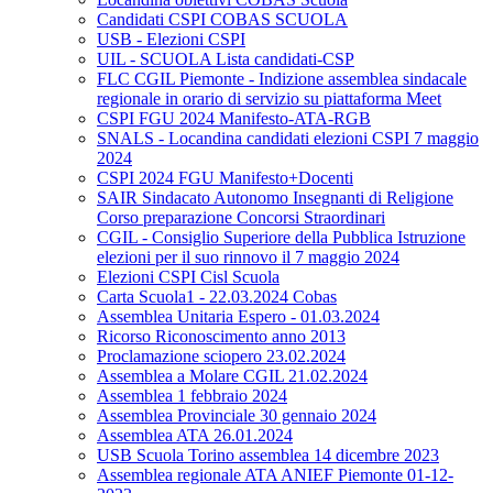
Candidati CSPI COBAS SCUOLA
USB - Elezioni CSPI
UIL - SCUOLA Lista candidati-CSP
FLC CGIL Piemonte - Indizione assemblea sindacale
regionale in orario di servizio su piattaforma Meet
CSPI FGU 2024 Manifesto-ATA-RGB
SNALS - Locandina candidati elezioni CSPI 7 maggio
2024
CSPI 2024 FGU Manifesto+Docenti
SAIR Sindacato Autonomo Insegnanti di Religione
Corso preparazione Concorsi Straordinari
CGIL - Consiglio Superiore della Pubblica Istruzione
elezioni per il suo rinnovo il 7 maggio 2024
Elezioni CSPI Cisl Scuola
Carta Scuola1 - 22.03.2024 Cobas
Assemblea Unitaria Espero - 01.03.2024
Ricorso Riconoscimento anno 2013
Proclamazione sciopero 23.02.2024
Assemblea a Molare CGIL 21.02.2024
Assemblea 1 febbraio 2024
Assemblea Provinciale 30 gennaio 2024
Assemblea ATA 26.01.2024
USB Scuola Torino assemblea 14 dicembre 2023
Assemblea regionale ATA ANIEF Piemonte 01-12-