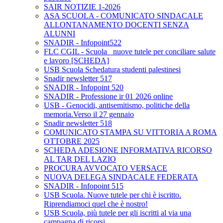
SAIR NOTIZIE 1-2026
ASA SCUOLA - COMUNICATO SINDACALE
ALLONTANAMENTO DOCENTI SENZA
ALUNNI
SNADIR - Infopoint522
FLC CGIL - Scuola_ nuove tutele per conciliare salute
e lavoro [SCHEDA]
USB Scuola Schedatura studenti palestinesi
Snadir newsletter 517
SNADIR - Infopoint 520
SNADIR - Professione ir 01 2026 online
USB - Genocidi, antisemitismo, politiche della
memoria.Verso il 27 gennaio
Snadir newsletter 518
COMUNICATO STAMPA SU VITTORIA A ROMA
OTTOBRE 2025
SCHEDA ADESIONE INFORMATIVA RICORSO
AL TAR DEL LAZIO
PROCURA AVVOCATO VERSACE
NUOVA DELEGA SINDACALE FEDERATA
SNADIR - Infopoint 515
USB Scuola. Nuove tutele per chi è iscritto.
Riprendiamoci quel che è nostro!
USB Scuola, più tutele per gli iscritti al via una
campagna di ricorsi