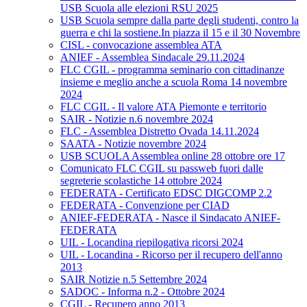
USB Scuola alle elezioni RSU 2025
USB Scuola sempre dalla parte degli studenti, contro la
guerra e chi la sostiene.In piazza il 15 e il 30 Novembre
CISL - convocazione assemblea ATA
ANIEF - Assemblea Sindacale 29.11.2024
FLC CGIL - programma seminario con cittadinanze
insieme e meglio anche a scuola Roma 14 novembre
2024
FLC CGIL - Il valore ATA Piemonte e territorio
SAIR - Notizie n.6 novembre 2024
FLC - Assemblea Distretto Ovada 14.11.2024
SAATA - Notizie novembre 2024
USB SCUOLA Assemblea online 28 ottobre ore 17
Comunicato FLC CGIL su passweb fuori dalle
segreterie scolastiche 14 ottobre 2024
FEDERATA - Certificato EDSC DIGCOMP 2.2
FEDERATA - Convenzione per CIAD
ANIEF-FEDERATA - Nasce il Sindacato ANIEF-
FEDERATA
UIL - Locandina riepilogativa ricorsi 2024
UIL - Locandina - Ricorso per il recupero dell'anno
2013
SAIR Notizie n.5 Settembre 2024
SADOC - Informa n.2 - Ottobre 2024
CGIL - Recupero anno 2013