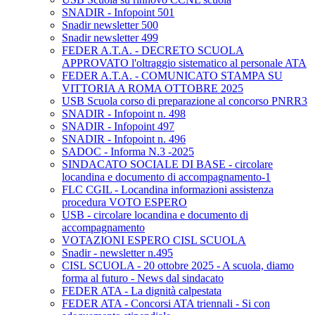
SNADIR - Infopoint 501
Snadir newsletter 500
Snadir newsletter 499
FEDER A.T.A. - DECRETO SCUOLA
APPROVATO l'oltraggio sistematico al personale ATA
FEDER A.T.A. - COMUNICATO STAMPA SU
VITTORIA A ROMA OTTOBRE 2025
USB Scuola corso di preparazione al concorso PNRR3
SNADIR - Infopoint n. 498
SNADIR - Infopoint 497
SNADIR - Infopoint n. 496
SADOC - Informa N.3 -2025
SINDACATO SOCIALE DI BASE - circolare
locandina e documento di accompagnamento-1
FLC CGIL - Locandina informazioni assistenza
procedura VOTO ESPERO
USB - circolare locandina e documento di
accompagnamento
VOTAZIONI ESPERO CISL SCUOLA
Snadir - newsletter n.495
CISL SCUOLA - 20 ottobre 2025 - A scuola, diamo
forma al futuro - News dal sindacato
FEDER ATA - La dignità calpestata
FEDER ATA - Concorsi ATA triennali - Si con