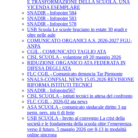
E TRASFORMAZIONE DELLA SCUOLA. UNA
VICENDA ESEMPLARE
SNADIR - Infopoint 584
SNADIR - Infopoint 583
SNADIR - Infopoint 578
USB Scuola Le scuole bruciano in estate 30 gradi e
oltre nelle aule
COMUNICATO ORGANICI A.S. 2026-2027 FGU-
ANPA
CGIL - COMUNICATO TAGLIO ATA
CISL SCUOLA - volantone n9 20 maggio 2026
RIDUZIONE ORGANICO ATA FEDERATA IN
DIFESA DEGLI ATA
FLC CGIL - Comunicato denuncia Tar Piemonte
SNALS-CONFSAL NEWS 15.05.2026 REVISIONE
RIFORMA ISTITUTI TECNICI
SNADIR - Infopoint567
CISL SCUOLA - istituti tecnici in attesa del confronto
FLC CGIL - 2026-02 ata news
ASA SCUOLA - comunicato sindacale diritto 3 gg
perm. pers. piu 6 di ferie
USB SCUOLA - Invito al convegno La crisi della
società e le fondamenta della scuola oltre l’emergenza,
verso il futuro. 5 maggio 2026 ore 8-13 in modalità
online sincrona