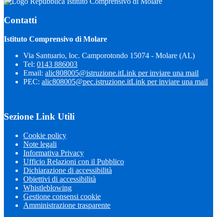
Istituto Comprensivo di Molare
Contatti
Istituto Comprensivo di Molare
Via Santuario, loc. Camporotondo 15074 - Molare (AL)
Tel:
0143 886003
Email:
alic808005@istruzione.it
Link per inviare una mail
PEC:
alic808005@pec.istruzione.it
Link per inviare una mail
Sezione Link Utili
Cookie policy
Note legali
Informativa Privacy
Ufficio Relazioni con il Pubblico
Dichiarazione di accessibilità
Obiettivi di accessibilità
Whistleblowing
Gestione consensi cookie
Amministrazione trasparente