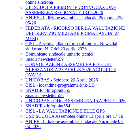
online sincrona
UIL SCUOLA PIEMONTE CONVOCAZIONE
ASSEMBLEA REGIONALE 13.05.2026
ANIEF - Indizione assemblea sindacale Piemonte 25-
05-26
FEDER ATA - RICORSO PER LA VALUTAZIONE
DEL SERVIZIO MILITARE PRIMA FASCIA (24
MESI)
CISL - A scuola, diamo forma al futuro - News dal
sindacato, N. 7 del 20 aprile 2026
Comunicato sindacale unitario tecnici
Snadir newsletter559
CONVOCAZIONE ASSEMBLEA FLCCGIL
ALESSANDRIA 23 APRILE 2026 ACQUI T. E
OVADA
UNICOBAS - Sciopero 20 Aprile 2026
CISL - locandina-programma-link-LD
SNADIR - Infopoint555
Snadir newsletter556
UNICOBAS - ODG ASSEMBLEA 15 APRILE 2026
SNADIR - Infopoint554
CISL - LA VALUTAZIONE DELLE GPS
USB SCUOLA Assemblea online 13 aprile ore 17-19
ANIEF - Indizione assemblea sindacale Nazionale 08-
04-2026