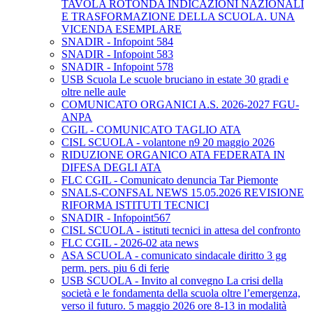
TAVOLA ROTONDA INDICAZIONI NAZIONALI
E TRASFORMAZIONE DELLA SCUOLA. UNA
VICENDA ESEMPLARE
SNADIR - Infopoint 584
SNADIR - Infopoint 583
SNADIR - Infopoint 578
USB Scuola Le scuole bruciano in estate 30 gradi e
oltre nelle aule
COMUNICATO ORGANICI A.S. 2026-2027 FGU-
ANPA
CGIL - COMUNICATO TAGLIO ATA
CISL SCUOLA - volantone n9 20 maggio 2026
RIDUZIONE ORGANICO ATA FEDERATA IN
DIFESA DEGLI ATA
FLC CGIL - Comunicato denuncia Tar Piemonte
SNALS-CONFSAL NEWS 15.05.2026 REVISIONE
RIFORMA ISTITUTI TECNICI
SNADIR - Infopoint567
CISL SCUOLA - istituti tecnici in attesa del confronto
FLC CGIL - 2026-02 ata news
ASA SCUOLA - comunicato sindacale diritto 3 gg
perm. pers. piu 6 di ferie
USB SCUOLA - Invito al convegno La crisi della
società e le fondamenta della scuola oltre l’emergenza,
verso il futuro. 5 maggio 2026 ore 8-13 in modalità