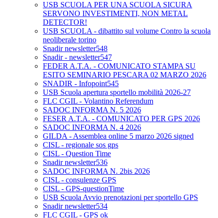
USB SCUOLA PER UNA SCUOLA SICURA
SERVONO INVESTIMENTI, NON METAL
DETECTOR!
USB SCUOLA - dibattito sul volume Contro la scuola
neoliberale torino
Snadir newsletter548
Snadir - newsletter547
FEDER A.T.A. - COMUNICATO STAMPA SU
ESITO SEMINARIO PESCARA 02 MARZO 2026
SNADIR - Infopoint545
USB Scuola apertura sportello mobilità 2026-27
FLC CGIL - Volantino Referendum
SADOC INFORMA N. 5 2026
FESER A.T.A. - COMUNICATO PER GPS 2026
SADOC INFORMA N. 4 2026
GILDA - Assemblea online 5 marzo 2026 signed
CISL - regionale sos gps
CISL - Question Time
Snadir newsletter536
SADOC INFORMA N. 2bis 2026
CISL - consulenze GPS
CISL - GPS-questionTime
USB Scuola Avvio prenotazioni per sportello GPS
Snadir newsletter534
FLC CGIL - GPS ok