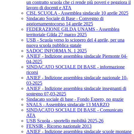
un contratto scuola che ci rende più poveri e peggiora il
lavoro di docenti e ATA
CISL SCUOLA - Assemblea sindacale 10 aprile 2025
Sindacato Sociale di Base - Convegno di
aggiornamentocorso 14 aprile 2025
FEDERAZIONE GILDA UNAMS - Assemblea
territoriale Gilda 27 marzo 2025
USB - Scuola verso lo sciopero del 4 aprile, per una
nuova scuola pubblica statale
SADOC INFORMA N. 1 2025
ANIEF - Indizione assemblea sindacale Piemonte 04-
04-2025
SINDACATO SOCIALE DI BASE - informazione
ricorsi
ANIEF - Indizione assemblea sindacale nazionale 10-
03-2025
ANIEF - Indizione assemblea sindacale insegnanti di
sostegno 07-03-2025
Sindacato sociale di base - Fondo Espero, no grazie
SNALS - Assemblea sindacale 13 MARZO
SINDACATO SOCIALE DI BASE - Comunicato
ATA
USB Scuola - sportello mobilità 2025-26
FENSIR - Ricorso nazionale 2013
ANIEF - Indizione assemblea sindacale scuole montane