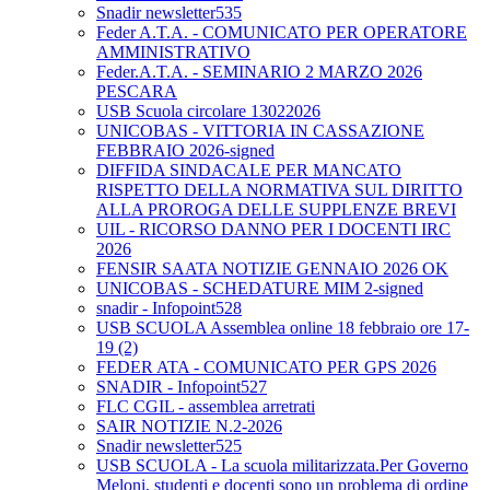
Snadir newsletter535
Feder A.T.A. - COMUNICATO PER OPERATORE
AMMINISTRATIVO
Feder.A.T.A. - SEMINARIO 2 MARZO 2026
PESCARA
USB Scuola circolare 13022026
UNICOBAS - VITTORIA IN CASSAZIONE
FEBBRAIO 2026-signed
DIFFIDA SINDACALE PER MANCATO
RISPETTO DELLA NORMATIVA SUL DIRITTO
ALLA PROROGA DELLE SUPPLENZE BREVI
UIL - RICORSO DANNO PER I DOCENTI IRC
2026
FENSIR SAATA NOTIZIE GENNAIO 2026 OK
UNICOBAS - SCHEDATURE MIM 2-signed
snadir - Infopoint528
USB SCUOLA Assemblea online 18 febbraio ore 17-
19 (2)
FEDER ATA - COMUNICATO PER GPS 2026
SNADIR - Infopoint527
FLC CGIL - assemblea arretrati
SAIR NOTIZIE N.2-2026
Snadir newsletter525
USB SCUOLA - La scuola militarizzata.Per Governo
Meloni, studenti e docenti sono un problema di ordine