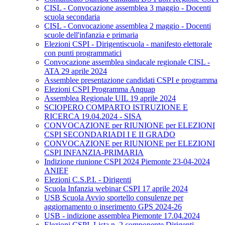
CISL - Convocazione assemblea 3 maggio - Docenti
scuola secondaria
CISL - Convocazione assemblea 2 maggio - Docenti
scuole dell'infanzia e primaria
Elezioni CSPI - Dirigentiscuola - manifesto elettorale
con punti programmatici
Convocazione assemblea sindacale regionale CISL -
ATA 29 aprile 2024
Assemblee presentazione candidati CSPI e programma
Elezioni CSPI Programma Anquap
Assemblea Regionale UIL 19 aprile 2024
SCIOPERO COMPARTO ISTRUZIONE E
RICERCA 19.04.2024 - SISA
CONVOCAZIONE per RIUNIONE per ELEZIONI
CSPI SECONDARIADI I E II GRADO
CONVOCAZIONE per RIUNIONE per ELEZIONI
CSPI INFANZIA-PRIMARIA
Indizione riunione CSPI 2024 Piemonte 23-04-2024
ANIEF
Elezioni C.S.P.I. - Dirigenti
Scuola Infanzia webinar CSPI 17 aprile 2024
USB Scuola Avvio sportello consulenze per
aggiornamento o inserimento GPS 2024-26
USB - indizione assemblea Piemonte 17.04.2024
Elezioni CSPI. Lista n. 2 componente Dirigenti