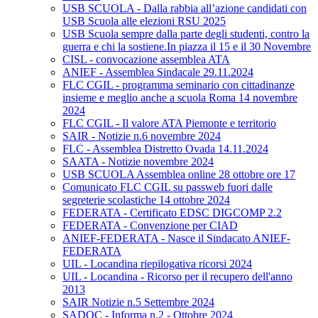
USB SCUOLA - Dalla rabbia all’azione candidati con
USB Scuola alle elezioni RSU 2025
USB Scuola sempre dalla parte degli studenti, contro la
guerra e chi la sostiene.In piazza il 15 e il 30 Novembre
CISL - convocazione assemblea ATA
ANIEF - Assemblea Sindacale 29.11.2024
FLC CGIL - programma seminario con cittadinanze
insieme e meglio anche a scuola Roma 14 novembre
2024
FLC CGIL - Il valore ATA Piemonte e territorio
SAIR - Notizie n.6 novembre 2024
FLC - Assemblea Distretto Ovada 14.11.2024
SAATA - Notizie novembre 2024
USB SCUOLA Assemblea online 28 ottobre ore 17
Comunicato FLC CGIL su passweb fuori dalle
segreterie scolastiche 14 ottobre 2024
FEDERATA - Certificato EDSC DIGCOMP 2.2
FEDERATA - Convenzione per CIAD
ANIEF-FEDERATA - Nasce il Sindacato ANIEF-
FEDERATA
UIL - Locandina riepilogativa ricorsi 2024
UIL - Locandina - Ricorso per il recupero dell'anno
2013
SAIR Notizie n.5 Settembre 2024
SADOC - Informa n.2 - Ottobre 2024