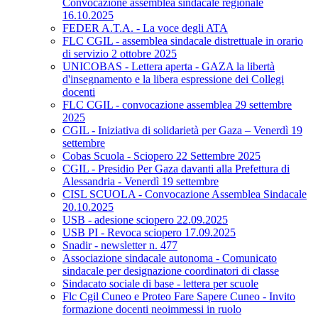
Convocazione assemblea sindacale regionale
16.10.2025
FEDER A.T.A. - La voce degli ATA
FLC CGIL - assemblea sindacale distrettuale in orario
di servizio 2 ottobre 2025
UNICOBAS - Lettera aperta - GAZA la libertà
d'insegnamento e la libera espressione dei Collegi
docenti
FLC CGIL - convocazione assemblea 29 settembre
2025
CGIL - Iniziativa di solidarietà per Gaza – Venerdì 19
settembre
Cobas Scuola - Sciopero 22 Settembre 2025
CGIL - Presidio Per Gaza davanti alla Prefettura di
Alessandria - Venerdì 19 settembre
CISL SCUOLA - Convocazione Assemblea Sindacale
20.10.2025
USB - adesione sciopero 22.09.2025
USB PI - Revoca sciopero 17.09.2025
Snadir - newsletter n. 477
Associazione sindacale autonoma - Comunicato
sindacale per designazione coordinatori di classe
Sindacato sociale di base - lettera per scuole
Flc Cgil Cuneo e Proteo Fare Sapere Cuneo - Invito
formazione docenti neoimmessi in ruolo