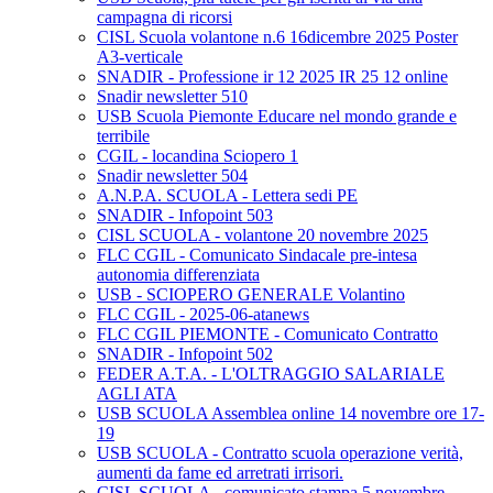
campagna di ricorsi
CISL Scuola volantone n.6 16dicembre 2025 Poster
A3-verticale
SNADIR - Professione ir 12 2025 IR 25 12 online
Snadir newsletter 510
USB Scuola Piemonte Educare nel mondo grande e
terribile
CGIL - locandina Sciopero 1
Snadir newsletter 504
A.N.P.A. SCUOLA - Lettera sedi PE
SNADIR - Infopoint 503
CISL SCUOLA - volantone 20 novembre 2025
FLC CGIL - Comunicato Sindacale pre-intesa
autonomia differenziata
USB - SCIOPERO GENERALE Volantino
FLC CGIL - 2025-06-atanews
FLC CGIL PIEMONTE - Comunicato Contratto
SNADIR - Infopoint 502
FEDER A.T.A. - L'OLTRAGGIO SALARIALE
AGLI ATA
USB SCUOLA Assemblea online 14 novembre ore 17-
19
USB SCUOLA - Contratto scuola operazione verità,
aumenti da fame ed arretrati irrisori.
CISL SCUOLA - comunicato stampa 5 novembre