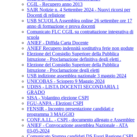
CGIL - Recupero anno 2013
SAIR Notizie n. 4 Settembre 2024 - Nuovi ricorsi per
Docenti di religione
USB SCUOLA Assemblea online 26 settembre ore 17
anno di formazione e prova docenti
Comunicato FLC CGIL su contrattazione integrativa di
scuola
ANIEF - Diffida Carta Docente
ANIEF Recupero indennità sostitutiva ferie non godute
Elezione del Consiglio Superiore della Pubblica
Istruzione - Proclamazione definitiva degli eletti .
Elezione del Consiglio Superiore della Pubblica
Istruzione - Proclamazione degli eletti
USB indizione assemblea nazionale 3 maggio 2024
UNICOBAS - Sciopero 9 Maggio 2024
UDISS - LISTA DOCENTI SECONDARIA 1
GRADO
SISA - Volantino elezione CSPI
FGU-ANPA - Elezioni CSPI
FENSIR - Incontro presentazione candidati e
programma 3 MAGGIO
CONF.A.I.L. - CSPI - documento allegato e Assemblee
ANIEF - Convocazione assemblea Nazionale - ATA
03-05-2024
Comunicato Stampa candidati DS Fuori Regione CSPI