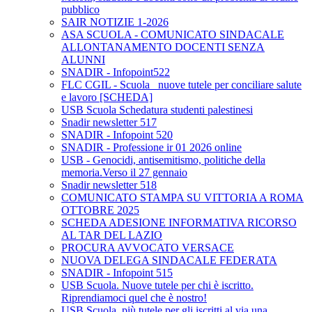
pubblico
SAIR NOTIZIE 1-2026
ASA SCUOLA - COMUNICATO SINDACALE
ALLONTANAMENTO DOCENTI SENZA
ALUNNI
SNADIR - Infopoint522
FLC CGIL - Scuola_ nuove tutele per conciliare salute
e lavoro [SCHEDA]
USB Scuola Schedatura studenti palestinesi
Snadir newsletter 517
SNADIR - Infopoint 520
SNADIR - Professione ir 01 2026 online
USB - Genocidi, antisemitismo, politiche della
memoria.Verso il 27 gennaio
Snadir newsletter 518
COMUNICATO STAMPA SU VITTORIA A ROMA
OTTOBRE 2025
SCHEDA ADESIONE INFORMATIVA RICORSO
AL TAR DEL LAZIO
PROCURA AVVOCATO VERSACE
NUOVA DELEGA SINDACALE FEDERATA
SNADIR - Infopoint 515
USB Scuola. Nuove tutele per chi è iscritto.
Riprendiamoci quel che è nostro!
USB Scuola, più tutele per gli iscritti al via una