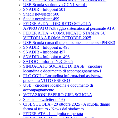
USB Scuola su rinnovo CCNL scuola
SNADIR - Infopoint 501
Snadir newsletter 500
Snadir newsletter 499
FEDER A.T.A. - DECRETO SCUOLA
APPROVATO l'oltraggio sistematico al personale ATA
FEDER A.T.A. - COMUNICATO STAMPA SU
VITTORIA A ROMA OTTOBRE 2025
USB Scuola corso di preparazione al concorso PNRR3
SNADIR - Infopoint n. 498
SNADIR - Infopoint 497
SNADIR - Infopoint n. 496
SADOC - Informa N.3 -2025
SINDACATO SOCIALE DI BASE - circolare
locandina e documento di accompagnamento-1
FLC CGIL - Locandina informazioni assistenza
procedura VOTO ESPERO
USB - circolare locandina e documento di
accompagnamento
VOTAZIONI ESPERO CISL SCUOLA
Snadir - newsletter n.495
CISL SCUOLA - 20 ottobre 2025 - A scuola, diamo
forma al futuro - News dal sindacato
FEDER ATA - La dignità calpestata