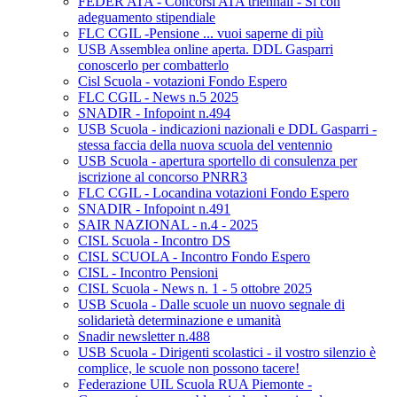
FEDER ATA - Concorsi ATA triennali - Si con
adeguamento stipendiale
FLC CGIL -Pensione ... vuoi saperne di più
USB Assemblea online aperta. DDL Gasparri
conoscerlo per combatterlo
Cisl Scuola - votazioni Fondo Espero
FLC CGIL - News n.5 2025
SNADIR - Infopoint n.494
USB Scuola - indicazioni nazionali e DDL Gasparri -
stessa faccia della nuova scuola del ventennio
USB Scuola - apertura sportello di consulenza per
iscrizione al concorso PNRR3
FLC CGIL - Locandina votazioni Fondo Espero
SNADIR - Infopoint n.491
SAIR NAZIONAL - n.4 - 2025
CISL Scuola - Incontro DS
CISL SCUOLA - Incontro Fondo Espero
CISL - Incontro Pensioni
CISL Scuola - News n. 1 - 5 ottobre 2025
USB Scuola - Dalle scuole un nuovo segnale di
solidarietà determinazione e umanità
Snadir newsletter n.488
USB Scuola - Dirigenti scolastici - il vostro silenzio è
complice, le scuole non possono tacere!
Federazione UIL Scuola RUA Piemonte -