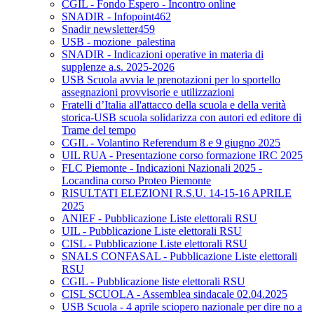
CGIL - Fondo Espero - Incontro online
SNADIR - Infopoint462
Snadir newsletter459
USB - mozione_palestina
SNADIR - Indicazioni operative in materia di
supplenze a.s. 2025-2026
USB Scuola avvia le prenotazioni per lo sportello
assegnazioni provvisorie e utilizzazioni
Fratelli d’Italia all'attacco della scuola e della verità
storica-USB scuola solidarizza con autori ed editore di
Trame del tempo
CGIL - Volantino Referendum 8 e 9 giugno 2025
UIL RUA - Presentazione corso formazione IRC 2025
FLC Piemonte - Indicazioni Nazionali 2025 -
Locandina corso Proteo Piemonte
RISULTATI ELEZIONI R.S.U. 14-15-16 APRILE
2025
ANIEF - Pubblicazione Liste elettorali RSU
UIL - Pubblicazione Liste elettorali RSU
CISL - Pubblicazione Liste elettorali RSU
SNALS CONFASAL - Pubblicazione Liste elettorali
RSU
CGIL - Pubblicazione liste elettorali RSU
CISL SCUOLA - Assemblea sindacale 02.04.2025
USB Scuola - 4 aprile sciopero nazionale per dire no a