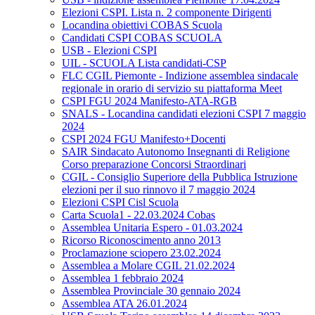
Elezioni CSPI. Lista n. 2 componente Dirigenti
Locandina obiettivi COBAS Scuola
Candidati CSPI COBAS SCUOLA
USB - Elezioni CSPI
UIL - SCUOLA Lista candidati-CSP
FLC CGIL Piemonte - Indizione assemblea sindacale
regionale in orario di servizio su piattaforma Meet
CSPI FGU 2024 Manifesto-ATA-RGB
SNALS - Locandina candidati elezioni CSPI 7 maggio
2024
CSPI 2024 FGU Manifesto+Docenti
SAIR Sindacato Autonomo Insegnanti di Religione
Corso preparazione Concorsi Straordinari
CGIL - Consiglio Superiore della Pubblica Istruzione
elezioni per il suo rinnovo il 7 maggio 2024
Elezioni CSPI Cisl Scuola
Carta Scuola1 - 22.03.2024 Cobas
Assemblea Unitaria Espero - 01.03.2024
Ricorso Riconoscimento anno 2013
Proclamazione sciopero 23.02.2024
Assemblea a Molare CGIL 21.02.2024
Assemblea 1 febbraio 2024
Assemblea Provinciale 30 gennaio 2024
Assemblea ATA 26.01.2024