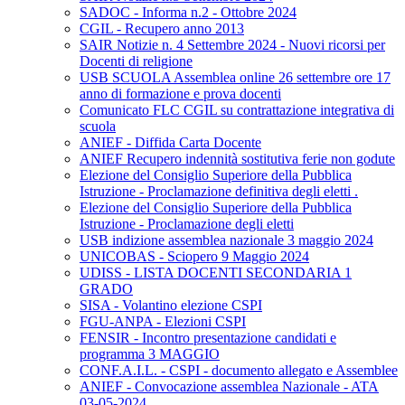
SADOC - Informa n.2 - Ottobre 2024
CGIL - Recupero anno 2013
SAIR Notizie n. 4 Settembre 2024 - Nuovi ricorsi per
Docenti di religione
USB SCUOLA Assemblea online 26 settembre ore 17
anno di formazione e prova docenti
Comunicato FLC CGIL su contrattazione integrativa di
scuola
ANIEF - Diffida Carta Docente
ANIEF Recupero indennità sostitutiva ferie non godute
Elezione del Consiglio Superiore della Pubblica
Istruzione - Proclamazione definitiva degli eletti .
Elezione del Consiglio Superiore della Pubblica
Istruzione - Proclamazione degli eletti
USB indizione assemblea nazionale 3 maggio 2024
UNICOBAS - Sciopero 9 Maggio 2024
UDISS - LISTA DOCENTI SECONDARIA 1
GRADO
SISA - Volantino elezione CSPI
FGU-ANPA - Elezioni CSPI
FENSIR - Incontro presentazione candidati e
programma 3 MAGGIO
CONF.A.I.L. - CSPI - documento allegato e Assemblee
ANIEF - Convocazione assemblea Nazionale - ATA
03-05-2024