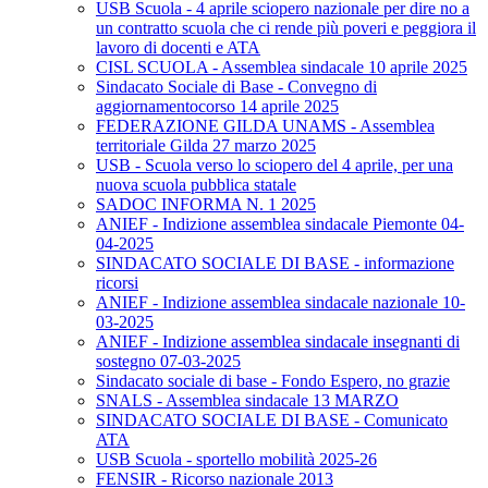
USB Scuola - 4 aprile sciopero nazionale per dire no a
un contratto scuola che ci rende più poveri e peggiora il
lavoro di docenti e ATA
CISL SCUOLA - Assemblea sindacale 10 aprile 2025
Sindacato Sociale di Base - Convegno di
aggiornamentocorso 14 aprile 2025
FEDERAZIONE GILDA UNAMS - Assemblea
territoriale Gilda 27 marzo 2025
USB - Scuola verso lo sciopero del 4 aprile, per una
nuova scuola pubblica statale
SADOC INFORMA N. 1 2025
ANIEF - Indizione assemblea sindacale Piemonte 04-
04-2025
SINDACATO SOCIALE DI BASE - informazione
ricorsi
ANIEF - Indizione assemblea sindacale nazionale 10-
03-2025
ANIEF - Indizione assemblea sindacale insegnanti di
sostegno 07-03-2025
Sindacato sociale di base - Fondo Espero, no grazie
SNALS - Assemblea sindacale 13 MARZO
SINDACATO SOCIALE DI BASE - Comunicato
ATA
USB Scuola - sportello mobilità 2025-26
FENSIR - Ricorso nazionale 2013