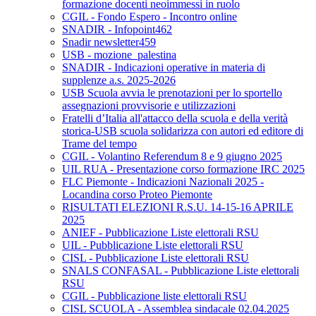
formazione docenti neoimmessi in ruolo
CGIL - Fondo Espero - Incontro online
SNADIR - Infopoint462
Snadir newsletter459
USB - mozione_palestina
SNADIR - Indicazioni operative in materia di
supplenze a.s. 2025-2026
USB Scuola avvia le prenotazioni per lo sportello
assegnazioni provvisorie e utilizzazioni
Fratelli d’Italia all'attacco della scuola e della verità
storica-USB scuola solidarizza con autori ed editore di
Trame del tempo
CGIL - Volantino Referendum 8 e 9 giugno 2025
UIL RUA - Presentazione corso formazione IRC 2025
FLC Piemonte - Indicazioni Nazionali 2025 -
Locandina corso Proteo Piemonte
RISULTATI ELEZIONI R.S.U. 14-15-16 APRILE
2025
ANIEF - Pubblicazione Liste elettorali RSU
UIL - Pubblicazione Liste elettorali RSU
CISL - Pubblicazione Liste elettorali RSU
SNALS CONFASAL - Pubblicazione Liste elettorali
RSU
CGIL - Pubblicazione liste elettorali RSU
CISL SCUOLA - Assemblea sindacale 02.04.2025