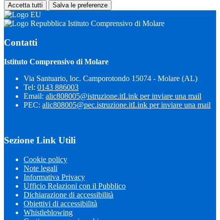
Accetta tutti
Salva le preferenze
Istituto Comprensivo di Molare
Contatti
Istituto Comprensivo di Molare
Via Santuario, loc. Camporotondo 15074 - Molare (AL)
Tel:
0143 886003
Email:
alic808005@istruzione.it
Link per inviare una mail
PEC:
alic808005@pec.istruzione.it
Link per inviare una mail
Sezione Link Utili
Cookie policy
Note legali
Informativa Privacy
Ufficio Relazioni con il Pubblico
Dichiarazione di accessibilità
Obiettivi di accessibilità
Whistleblowing