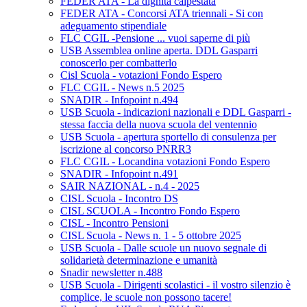
FEDER ATA - La dignità calpestata
FEDER ATA - Concorsi ATA triennali - Si con
adeguamento stipendiale
FLC CGIL -Pensione ... vuoi saperne di più
USB Assemblea online aperta. DDL Gasparri
conoscerlo per combatterlo
Cisl Scuola - votazioni Fondo Espero
FLC CGIL - News n.5 2025
SNADIR - Infopoint n.494
USB Scuola - indicazioni nazionali e DDL Gasparri -
stessa faccia della nuova scuola del ventennio
USB Scuola - apertura sportello di consulenza per
iscrizione al concorso PNRR3
FLC CGIL - Locandina votazioni Fondo Espero
SNADIR - Infopoint n.491
SAIR NAZIONAL - n.4 - 2025
CISL Scuola - Incontro DS
CISL SCUOLA - Incontro Fondo Espero
CISL - Incontro Pensioni
CISL Scuola - News n. 1 - 5 ottobre 2025
USB Scuola - Dalle scuole un nuovo segnale di
solidarietà determinazione e umanità
Snadir newsletter n.488
USB Scuola - Dirigenti scolastici - il vostro silenzio è
complice, le scuole non possono tacere!