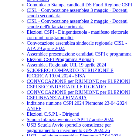
Comunicato Stampa candidati DS Fuori Regione CSPI
CISL - Convocazione assemblea 3 maggio - Docenti
scuola secondaria
CISL - Convocazione assemblea 2 maggio - Docenti
scuole dell'infanzia e primaria
Elezioni CSPI - Dirigentiscuola - manifesto elettorale
con punti programmatici
Convocazione assemblea sindacale regionale CISL -
ATA 29 aprile 2024
Assemblee presentazione candidati CSPI e programma
Elezioni CSPI Programma Anquap
Assemblea Regionale UIL 19 aprile 2024
SCIOPERO COMPARTO ISTRUZIONE E
RICERCA 19.04.2024 - SISA
CONVOCAZIONE per RIUNIONE per ELEZIONI
CSPI SECONDARIADI I E II GRADO
CONVOCAZIONE per RIUNIONE per ELEZIONI
CSPI INFANZIA-PRIMARIA
Indizione riunione CSPI 2024 Piemonte 23-04-2024
ANIEF
Elezioni C.S.P.I. - Dirigenti
Scuola Infanzia webinar CSPI 17 aprile 2024
USB Scuola Avvio sportello consulenze per
aggiornamento o inserimento GPS 2024-26
USB - indizione assemblea Piemonte 17.04.2024