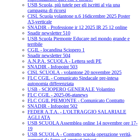
USB Scuola, più tutele per gli iscritti al via una
campagna di ricorsi
CISL Scuola volantone n.6 16dicembre 2025 Poster
A3-verticale
SNADIR - Professione ir 12 2025 IR 25 12 online
Snadir newsletter 510
USB Scuola Piemonte Educare nel mondo grande e
terribile
CGIL - locandina Sciopero 1
Snadir newsletter 504
A.N.P.A. SCUOLA - Lettera sedi PE
SNADIR - Infopoint 503
CISL SCUOLA - volantone 20 novembre 2025
FLC CGIL - Comunicato Sindacale pre-intesa
autonomia differenziata
USB - SCIOPERO GENERALE Volantino
FLC CGIL - 2025-06-atanews
FLC CGIL PIEMONTE - Comunicato Contratto
SNADIR - Infopoint 502
FEDER A.T.A. - L'OLTRAGGIO SALARIALE
AGLI ATA
USB SCUOLA Assemblea online 14 novembre ore 17-
19
USB SCUOLA - Contratto scuola operazione verità,
aumenti da fame ed arretrati irrisori.