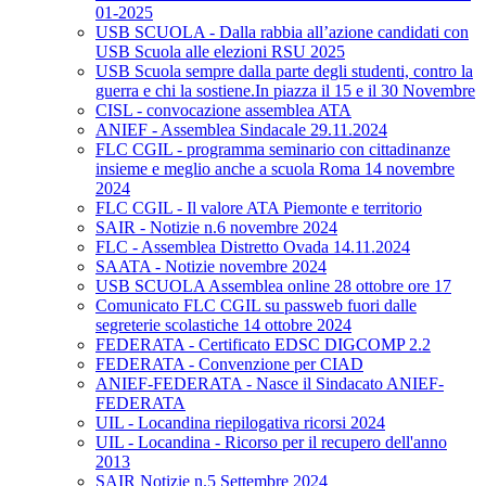
01-2025
USB SCUOLA - Dalla rabbia all’azione candidati con
USB Scuola alle elezioni RSU 2025
USB Scuola sempre dalla parte degli studenti, contro la
guerra e chi la sostiene.In piazza il 15 e il 30 Novembre
CISL - convocazione assemblea ATA
ANIEF - Assemblea Sindacale 29.11.2024
FLC CGIL - programma seminario con cittadinanze
insieme e meglio anche a scuola Roma 14 novembre
2024
FLC CGIL - Il valore ATA Piemonte e territorio
SAIR - Notizie n.6 novembre 2024
FLC - Assemblea Distretto Ovada 14.11.2024
SAATA - Notizie novembre 2024
USB SCUOLA Assemblea online 28 ottobre ore 17
Comunicato FLC CGIL su passweb fuori dalle
segreterie scolastiche 14 ottobre 2024
FEDERATA - Certificato EDSC DIGCOMP 2.2
FEDERATA - Convenzione per CIAD
ANIEF-FEDERATA - Nasce il Sindacato ANIEF-
FEDERATA
UIL - Locandina riepilogativa ricorsi 2024
UIL - Locandina - Ricorso per il recupero dell'anno
2013
SAIR Notizie n.5 Settembre 2024