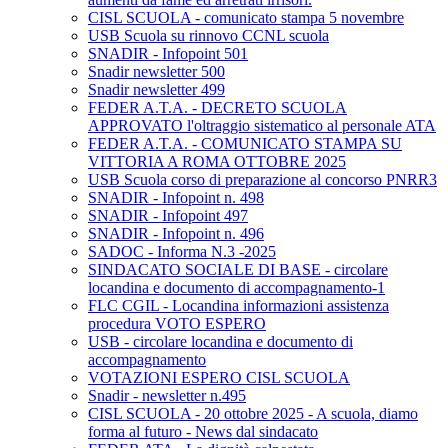
CISL SCUOLA - comunicato stampa 5 novembre
USB Scuola su rinnovo CCNL scuola
SNADIR - Infopoint 501
Snadir newsletter 500
Snadir newsletter 499
FEDER A.T.A. - DECRETO SCUOLA
APPROVATO l'oltraggio sistematico al personale ATA
FEDER A.T.A. - COMUNICATO STAMPA SU
VITTORIA A ROMA OTTOBRE 2025
USB Scuola corso di preparazione al concorso PNRR3
SNADIR - Infopoint n. 498
SNADIR - Infopoint 497
SNADIR - Infopoint n. 496
SADOC - Informa N.3 -2025
SINDACATO SOCIALE DI BASE - circolare
locandina e documento di accompagnamento-1
FLC CGIL - Locandina informazioni assistenza
procedura VOTO ESPERO
USB - circolare locandina e documento di
accompagnamento
VOTAZIONI ESPERO CISL SCUOLA
Snadir - newsletter n.495
CISL SCUOLA - 20 ottobre 2025 - A scuola, diamo
forma al futuro - News dal sindacato