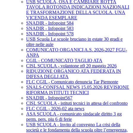
USB SCUOLA, OSA E CAMBIARE ROTTA
TAVOLA ROTONDA INDICAZIONI NAZIONALI
E TRASFORMAZIONE DELLA SCUOLA. UNA
VICENDA ESEMPLARE
SNADIR - Infopoint 584
SNADIR - Infopoint 583
SNADIR - Infopoint 578
USB Scuola Le scuole bruciano in estate 30 gradi e
oltre nelle aule
COMUNICATO ORGANICI A.S. 2026-2027 FGU-
ANPA
CGIL - COMUNICATO TAGLIO ATA
CISL SCUOLA - volantone n9 20 maggio 2026
RIDUZIONE ORGANICO ATA FEDERATA IN
DIFESA DEGLI ATA
FLC CGIL - Comunicato denuncia Tar Piemonte
SNALS-CONFSAL NEWS 15.05.2026 REVISIONE
RIFORMA ISTITUTI TECNICI
SNADIR - Infopoint567
CISL SCUOLA - istituti tecnici in attesa del confronto
FLC CGIL - 2026-02 ata news
ASA SCUOLA - comunicato sindacale diritto 3 gg
perm. pers. piu 6 di ferie
USB SCUOLA - Invito al convegno La crisi della
società e le fondamenta della scuola oltre l’emergenza,