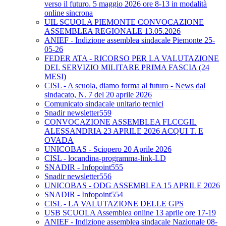
verso il futuro. 5 maggio 2026 ore 8-13 in modalità
online sincrona
UIL SCUOLA PIEMONTE CONVOCAZIONE
ASSEMBLEA REGIONALE 13.05.2026
ANIEF - Indizione assemblea sindacale Piemonte 25-
05-26
FEDER ATA - RICORSO PER LA VALUTAZIONE
DEL SERVIZIO MILITARE PRIMA FASCIA (24
MESI)
CISL - A scuola, diamo forma al futuro - News dal
sindacato, N. 7 del 20 aprile 2026
Comunicato sindacale unitario tecnici
Snadir newsletter559
CONVOCAZIONE ASSEMBLEA FLCCGIL
ALESSANDRIA 23 APRILE 2026 ACQUI T. E
OVADA
UNICOBAS - Sciopero 20 Aprile 2026
CISL - locandina-programma-link-LD
SNADIR - Infopoint555
Snadir newsletter556
UNICOBAS - ODG ASSEMBLEA 15 APRILE 2026
SNADIR - Infopoint554
CISL - LA VALUTAZIONE DELLE GPS
USB SCUOLA Assemblea online 13 aprile ore 17-19
ANIEF - Indizione assemblea sindacale Nazionale 08-