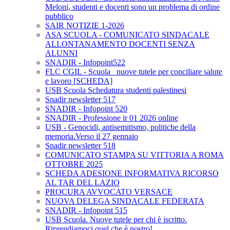
Meloni, studenti e docenti sono un problema di ordine
pubblico
SAIR NOTIZIE 1-2026
ASA SCUOLA - COMUNICATO SINDACALE
ALLONTANAMENTO DOCENTI SENZA
ALUNNI
SNADIR - Infopoint522
FLC CGIL - Scuola_ nuove tutele per conciliare salute
e lavoro [SCHEDA]
USB Scuola Schedatura studenti palestinesi
Snadir newsletter 517
SNADIR - Infopoint 520
SNADIR - Professione ir 01 2026 online
USB - Genocidi, antisemitismo, politiche della
memoria.Verso il 27 gennaio
Snadir newsletter 518
COMUNICATO STAMPA SU VITTORIA A ROMA
OTTOBRE 2025
SCHEDA ADESIONE INFORMATIVA RICORSO
AL TAR DEL LAZIO
PROCURA AVVOCATO VERSACE
NUOVA DELEGA SINDACALE FEDERATA
SNADIR - Infopoint 515
USB Scuola. Nuove tutele per chi è iscritto.
Riprendiamoci quel che è nostro!