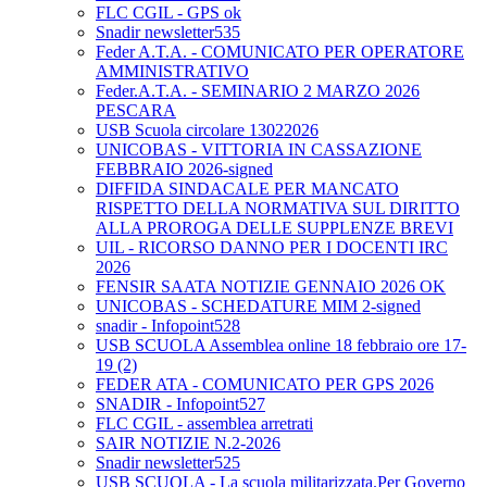
FLC CGIL - GPS ok
Snadir newsletter535
Feder A.T.A. - COMUNICATO PER OPERATORE
AMMINISTRATIVO
Feder.A.T.A. - SEMINARIO 2 MARZO 2026
PESCARA
USB Scuola circolare 13022026
UNICOBAS - VITTORIA IN CASSAZIONE
FEBBRAIO 2026-signed
DIFFIDA SINDACALE PER MANCATO
RISPETTO DELLA NORMATIVA SUL DIRITTO
ALLA PROROGA DELLE SUPPLENZE BREVI
UIL - RICORSO DANNO PER I DOCENTI IRC
2026
FENSIR SAATA NOTIZIE GENNAIO 2026 OK
UNICOBAS - SCHEDATURE MIM 2-signed
snadir - Infopoint528
USB SCUOLA Assemblea online 18 febbraio ore 17-
19 (2)
FEDER ATA - COMUNICATO PER GPS 2026
SNADIR - Infopoint527
FLC CGIL - assemblea arretrati
SAIR NOTIZIE N.2-2026
Snadir newsletter525
USB SCUOLA - La scuola militarizzata.Per Governo