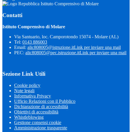
Istituto Comprensivo di Molare
Contatti
Istituto Comprensivo di Molare
Via Santuario, loc. Camporotondo 15074 - Molare (AL)
Tel:
0143 886003
Email:
alic808005@istruzione.it
Link per inviare una mail
PEC:
alic808005@pec.istruzione.it
Link per inviare una mail
Sezione Link Utili
Cookie policy
Note legali
Informativa Privacy
Ufficio Relazioni con il Pubblico
Dichiarazione di accessibilità
Obiettivi di accessibilità
Whistleblowing
Gestione consensi cookie
Amministrazione trasparente