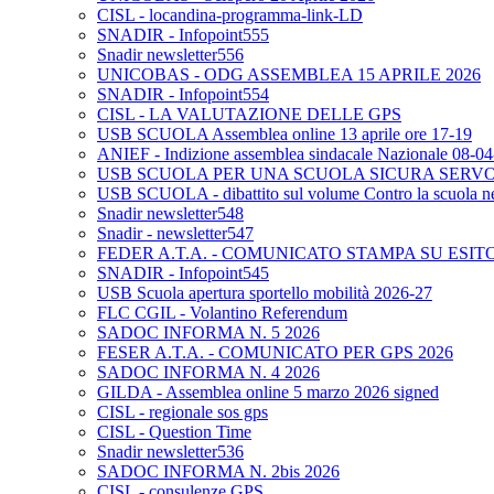
CISL - locandina-programma-link-LD
SNADIR - Infopoint555
Snadir newsletter556
UNICOBAS - ODG ASSEMBLEA 15 APRILE 2026
SNADIR - Infopoint554
CISL - LA VALUTAZIONE DELLE GPS
USB SCUOLA Assemblea online 13 aprile ore 17-19
ANIEF - Indizione assemblea sindacale Nazionale 08-0
USB SCUOLA PER UNA SCUOLA SICURA SERV
USB SCUOLA - dibattito sul volume Contro la scuola neo
Snadir newsletter548
Snadir - newsletter547
FEDER A.T.A. - COMUNICATO STAMPA SU ESIT
SNADIR - Infopoint545
USB Scuola apertura sportello mobilità 2026-27
FLC CGIL - Volantino Referendum
SADOC INFORMA N. 5 2026
FESER A.T.A. - COMUNICATO PER GPS 2026
SADOC INFORMA N. 4 2026
GILDA - Assemblea online 5 marzo 2026 signed
CISL - regionale sos gps
CISL - Question Time
Snadir newsletter536
SADOC INFORMA N. 2bis 2026
CISL - consulenze GPS