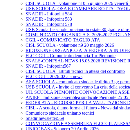
CISL SCUOLA - volantone n10 5 giugno 2026 venerdì 
USB SCUOLA, OSA E CAMBIARE ROTTA TAVO
SNADIR - Infopoint 584
SNADIR - Infopoint 583
SNADIR - Infopoint 578
USB Scuola Le scuole bruciano in estate 30 gradi e oltre 
COMUNICATO ORGANICI A.S. 2026-2027 FGU-A
CGIL - COMUNICATO TAGLIO ATA
CISL SCUOLA - volantone n9 20 maggio 2026
RIDUZIONE ORGANICO ATA FEDERATA IN DIFE
FLC CGIL - Comunicato denuncia Tar Piemonte
SNALS-CONFSAL NEWS 15.05.2026 REVISIONE 
SNADIR - Infopoint567
CISL SCUOLA - istituti tecnici in attesa del confronto
FLC CGIL - 2026-02 ata news
ASA SCUOLA - comunicato sindacale diritto 3 gg perm. p
USB SCUOLA - Invito al convegno La crisi della società e
UIL SCUOLA PIEMONTE CONVOCAZIONE ASSEM
ANIEF - Indizione assemblea sindacale Piemonte 25-05
FEDER ATA - RICORSO PER LA VALUTAZIONE DE
CISL - A scuola, diamo forma al futuro - News dal sindac
Comunicato sindacale unitario tecnici
Snadir newsletter559
CONVOCAZIONE ASSEMBLEA FLCCGIL ALESSAND
UNICOBAS - Sciopero 20 Aprile 2026