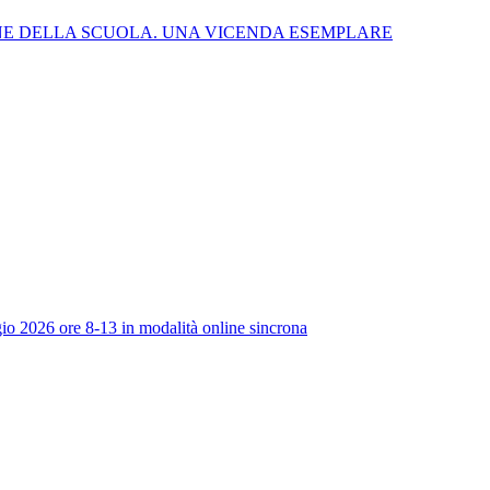
NE DELLA SCUOLA. UNA VICENDA ESEMPLARE
io 2026 ore 8-13 in modalità online sincrona