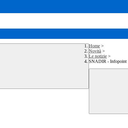
Home
>
Novità
>
Le notizie
>
SNADIR - Infopoint