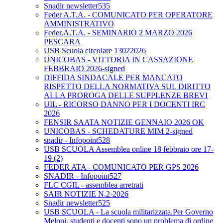
Snadir newsletter535
Feder A.T.A. - COMUNICATO PER OPERATORE
AMMINISTRATIVO
Feder.A.T.A. - SEMINARIO 2 MARZO 2026
PESCARA
USB Scuola circolare 13022026
UNICOBAS - VITTORIA IN CASSAZIONE
FEBBRAIO 2026-signed
DIFFIDA SINDACALE PER MANCATO
RISPETTO DELLA NORMATIVA SUL DIRITTO
ALLA PROROGA DELLE SUPPLENZE BREVI
UIL - RICORSO DANNO PER I DOCENTI IRC
2026
FENSIR SAATA NOTIZIE GENNAIO 2026 OK
UNICOBAS - SCHEDATURE MIM 2-signed
snadir - Infopoint528
USB SCUOLA Assemblea online 18 febbraio ore 17-
19 (2)
FEDER ATA - COMUNICATO PER GPS 2026
SNADIR - Infopoint527
FLC CGIL - assemblea arretrati
SAIR NOTIZIE N.2-2026
Snadir newsletter525
USB SCUOLA - La scuola militarizzata.Per Governo
Meloni, studenti e docenti sono un problema di ordine