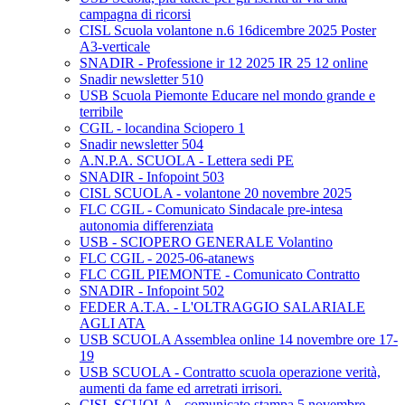
campagna di ricorsi
CISL Scuola volantone n.6 16dicembre 2025 Poster
A3-verticale
SNADIR - Professione ir 12 2025 IR 25 12 online
Snadir newsletter 510
USB Scuola Piemonte Educare nel mondo grande e
terribile
CGIL - locandina Sciopero 1
Snadir newsletter 504
A.N.P.A. SCUOLA - Lettera sedi PE
SNADIR - Infopoint 503
CISL SCUOLA - volantone 20 novembre 2025
FLC CGIL - Comunicato Sindacale pre-intesa
autonomia differenziata
USB - SCIOPERO GENERALE Volantino
FLC CGIL - 2025-06-atanews
FLC CGIL PIEMONTE - Comunicato Contratto
SNADIR - Infopoint 502
FEDER A.T.A. - L'OLTRAGGIO SALARIALE
AGLI ATA
USB SCUOLA Assemblea online 14 novembre ore 17-
19
USB SCUOLA - Contratto scuola operazione verità,
aumenti da fame ed arretrati irrisori.
CISL SCUOLA - comunicato stampa 5 novembre