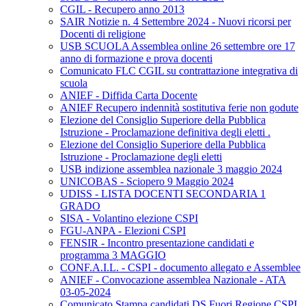
CGIL - Recupero anno 2013
SAIR Notizie n. 4 Settembre 2024 - Nuovi ricorsi per
Docenti di religione
USB SCUOLA Assemblea online 26 settembre ore 17
anno di formazione e prova docenti
Comunicato FLC CGIL su contrattazione integrativa di
scuola
ANIEF - Diffida Carta Docente
ANIEF Recupero indennità sostitutiva ferie non godute
Elezione del Consiglio Superiore della Pubblica
Istruzione - Proclamazione definitiva degli eletti .
Elezione del Consiglio Superiore della Pubblica
Istruzione - Proclamazione degli eletti
USB indizione assemblea nazionale 3 maggio 2024
UNICOBAS - Sciopero 9 Maggio 2024
UDISS - LISTA DOCENTI SECONDARIA 1
GRADO
SISA - Volantino elezione CSPI
FGU-ANPA - Elezioni CSPI
FENSIR - Incontro presentazione candidati e
programma 3 MAGGIO
CONF.A.I.L. - CSPI - documento allegato e Assemblee
ANIEF - Convocazione assemblea Nazionale - ATA
03-05-2024
Comunicato Stampa candidati DS Fuori Regione CSPI