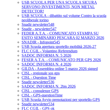
USB SCUOLA PER UNA SCUOLA SICURA
SERVONO INVESTIMENTI, NON METAL
DETECTOR!
USB SCUOLA - dibattito sul volume Contro la scuola
neoliberale torino
Snadir newsletter548
Snadir - newsletter547
FEDER A.T.A. - COMUNICATO STAMPA SU
ESITO SEMINARIO PESCARA 02 MARZO 2026
SNADIR - Infopoint545
USB Scuola apertura sportello mobilità 2026-27
FLC CGIL - Volantino Referendum
SADOC INFORMA N. 5 2026
FESER A.T.A. - COMUNICATO PER GPS 2026
SADOC INFORMA N. 4 2026
GILDA - Assemblea online 5 marzo 2026 signed
CISL - regionale sos gps
CISL - Question Time
Snadir newsletter536
SADOC INFORMA N. 2bis 2026
CISL - consulenze GPS
CISL - GPS-questionTime
USB Scuola Avvio prenotazioni per sportello GPS
Snadir newsletter534
FLC CGIL - GPS ok