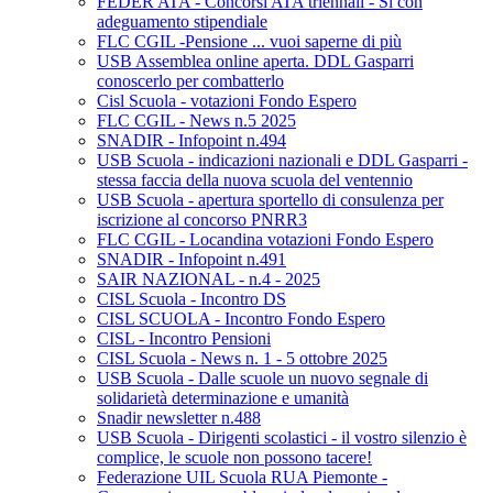
FEDER ATA - Concorsi ATA triennali - Si con
adeguamento stipendiale
FLC CGIL -Pensione ... vuoi saperne di più
USB Assemblea online aperta. DDL Gasparri
conoscerlo per combatterlo
Cisl Scuola - votazioni Fondo Espero
FLC CGIL - News n.5 2025
SNADIR - Infopoint n.494
USB Scuola - indicazioni nazionali e DDL Gasparri -
stessa faccia della nuova scuola del ventennio
USB Scuola - apertura sportello di consulenza per
iscrizione al concorso PNRR3
FLC CGIL - Locandina votazioni Fondo Espero
SNADIR - Infopoint n.491
SAIR NAZIONAL - n.4 - 2025
CISL Scuola - Incontro DS
CISL SCUOLA - Incontro Fondo Espero
CISL - Incontro Pensioni
CISL Scuola - News n. 1 - 5 ottobre 2025
USB Scuola - Dalle scuole un nuovo segnale di
solidarietà determinazione e umanità
Snadir newsletter n.488
USB Scuola - Dirigenti scolastici - il vostro silenzio è
complice, le scuole non possono tacere!
Federazione UIL Scuola RUA Piemonte -