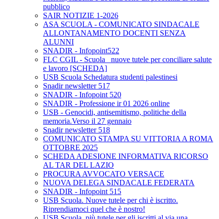
pubblico
SAIR NOTIZIE 1-2026
ASA SCUOLA - COMUNICATO SINDACALE
ALLONTANAMENTO DOCENTI SENZA
ALUNNI
SNADIR - Infopoint522
FLC CGIL - Scuola_ nuove tutele per conciliare salute
e lavoro [SCHEDA]
USB Scuola Schedatura studenti palestinesi
Snadir newsletter 517
SNADIR - Infopoint 520
SNADIR - Professione ir 01 2026 online
USB - Genocidi, antisemitismo, politiche della
memoria.Verso il 27 gennaio
Snadir newsletter 518
COMUNICATO STAMPA SU VITTORIA A ROMA
OTTOBRE 2025
SCHEDA ADESIONE INFORMATIVA RICORSO
AL TAR DEL LAZIO
PROCURA AVVOCATO VERSACE
NUOVA DELEGA SINDACALE FEDERATA
SNADIR - Infopoint 515
USB Scuola. Nuove tutele per chi è iscritto.
Riprendiamoci quel che è nostro!
USB Scuola, più tutele per gli iscritti al via una