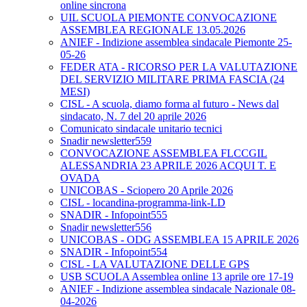
online sincrona
UIL SCUOLA PIEMONTE CONVOCAZIONE
ASSEMBLEA REGIONALE 13.05.2026
ANIEF - Indizione assemblea sindacale Piemonte 25-
05-26
FEDER ATA - RICORSO PER LA VALUTAZIONE
DEL SERVIZIO MILITARE PRIMA FASCIA (24
MESI)
CISL - A scuola, diamo forma al futuro - News dal
sindacato, N. 7 del 20 aprile 2026
Comunicato sindacale unitario tecnici
Snadir newsletter559
CONVOCAZIONE ASSEMBLEA FLCCGIL
ALESSANDRIA 23 APRILE 2026 ACQUI T. E
OVADA
UNICOBAS - Sciopero 20 Aprile 2026
CISL - locandina-programma-link-LD
SNADIR - Infopoint555
Snadir newsletter556
UNICOBAS - ODG ASSEMBLEA 15 APRILE 2026
SNADIR - Infopoint554
CISL - LA VALUTAZIONE DELLE GPS
USB SCUOLA Assemblea online 13 aprile ore 17-19
ANIEF - Indizione assemblea sindacale Nazionale 08-
04-2026