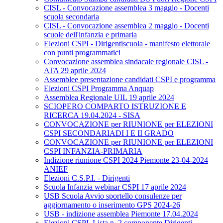
CISL - Convocazione assemblea 3 maggio - Docenti
scuola secondaria
CISL - Convocazione assemblea 2 maggio - Docenti
scuole dell'infanzia e primaria
Elezioni CSPI - Dirigentiscuola - manifesto elettorale
con punti programmatici
Convocazione assemblea sindacale regionale CISL -
ATA 29 aprile 2024
Assemblee presentazione candidati CSPI e programma
Elezioni CSPI Programma Anquap
Assemblea Regionale UIL 19 aprile 2024
SCIOPERO COMPARTO ISTRUZIONE E
RICERCA 19.04.2024 - SISA
CONVOCAZIONE per RIUNIONE per ELEZIONI
CSPI SECONDARIADI I E II GRADO
CONVOCAZIONE per RIUNIONE per ELEZIONI
CSPI INFANZIA-PRIMARIA
Indizione riunione CSPI 2024 Piemonte 23-04-2024
ANIEF
Elezioni C.S.P.I. - Dirigenti
Scuola Infanzia webinar CSPI 17 aprile 2024
USB Scuola Avvio sportello consulenze per
aggiornamento o inserimento GPS 2024-26
USB - indizione assemblea Piemonte 17.04.2024
Elezioni CSPI. Lista n. 2 componente Dirigenti