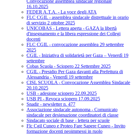
Convocazione assemblea sindacale regionale
16.10.2025
FEDER A.T.A. - La voce degli ATA
FLC CGIL - assemblea sindacale distrettuale in orario
di servizio 2 ottobre 2025
UNICOBAS - Lettera aperta - GAZA la libertà
d'insegnamento e la libera espressione dei Collegi
docenti
FLC CGIL - convocazione assemblea 29 settembre
2025
CGIL - Iniziativa di solidarietà per Gaza – Venerdì 19
settembre
Cobas Scuola - Sciopero 22 Settembre 2025
CGIL - Presidio Per Gaza davanti alla Prefettura di
Alessandria - Venerdì 19 settembre
CISL SCUOLA - Convocazione Assemblea Sindacale
20.10.2025
USB - adesione sciopero 22.09.2025
USB PI - Revoca sciopero 17.09.2025
Snadir - newsletter n. 477
Associazione sindacale autonoma - Comunicato
sindacale per designazione coordinatori di classe
Sindacato sociale di base - lettera per scuole
Flc Cgil Cuneo e Proteo Fare Sapere Cuneo - Invito
formazione docenti neoimmessi in ruolo