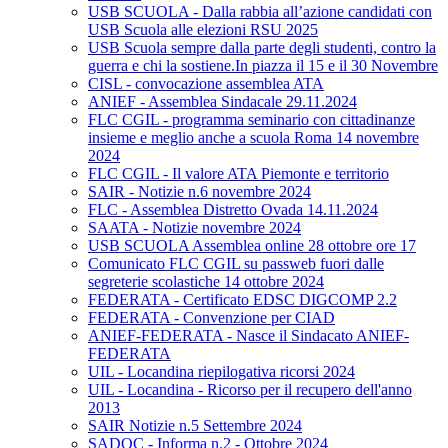
USB SCUOLA - Dalla rabbia all’azione candidati con
USB Scuola alle elezioni RSU 2025
USB Scuola sempre dalla parte degli studenti, contro la
guerra e chi la sostiene.In piazza il 15 e il 30 Novembre
CISL - convocazione assemblea ATA
ANIEF - Assemblea Sindacale 29.11.2024
FLC CGIL - programma seminario con cittadinanze
insieme e meglio anche a scuola Roma 14 novembre
2024
FLC CGIL - Il valore ATA Piemonte e territorio
SAIR - Notizie n.6 novembre 2024
FLC - Assemblea Distretto Ovada 14.11.2024
SAATA - Notizie novembre 2024
USB SCUOLA Assemblea online 28 ottobre ore 17
Comunicato FLC CGIL su passweb fuori dalle
segreterie scolastiche 14 ottobre 2024
FEDERATA - Certificato EDSC DIGCOMP 2.2
FEDERATA - Convenzione per CIAD
ANIEF-FEDERATA - Nasce il Sindacato ANIEF-
FEDERATA
UIL - Locandina riepilogativa ricorsi 2024
UIL - Locandina - Ricorso per il recupero dell'anno
2013
SAIR Notizie n.5 Settembre 2024
SADOC - Informa n.2 - Ottobre 2024