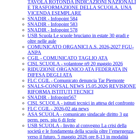
TAVOLA ROTONDA INDICAZIONI NAZIONALI
E TRASFORMAZIONE DELLA SCUOLA. UNA
VICENDA ESEMPLARE
SNADIR - Infopoint 584
SNADIR - Infopoint 583
SNADIR - Infopoint 578
USB Scuola Le scuole bruciano in estate 30 gradi e
oltre nelle aule
COMUNICATO ORGANICI A.S. 2026-2027 FGU-
ANPA
CGIL - COMUNICATO TAGLIO ATA
CISL SCUOLA - volantone n9 20 maggio 2026
RIDUZIONE ORGANICO ATA FEDERATA IN
DIFESA DEGLI ATA
FLC CGIL - Comunicato denuncia Tar Piemonte
SNALS-CONFSAL NEWS 15.05.2026 REVISIONE
RIFORMA ISTITUTI TECNICI
SNADIR - Infopoint567
CISL SCUOLA - istituti tecnici in attesa del confronto
FLC CGIL - 2026-02 ata news
ASA SCUOLA - comunicato sindacale diritto 3 gg
perm. pers. piu 6 di ferie
USB SCUOLA - Invito al convegno La crisi della
società e le fondamenta della scuola oltre l’emergenza,
verso il futuro. 5 maggio 2026 ore 8-13 in modalità