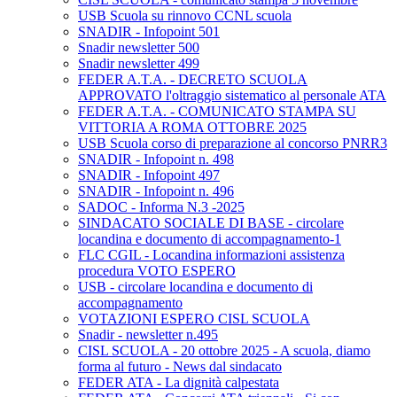
USB Scuola su rinnovo CCNL scuola
SNADIR - Infopoint 501
Snadir newsletter 500
Snadir newsletter 499
FEDER A.T.A. - DECRETO SCUOLA
APPROVATO l'oltraggio sistematico al personale ATA
FEDER A.T.A. - COMUNICATO STAMPA SU
VITTORIA A ROMA OTTOBRE 2025
USB Scuola corso di preparazione al concorso PNRR3
SNADIR - Infopoint n. 498
SNADIR - Infopoint 497
SNADIR - Infopoint n. 496
SADOC - Informa N.3 -2025
SINDACATO SOCIALE DI BASE - circolare
locandina e documento di accompagnamento-1
FLC CGIL - Locandina informazioni assistenza
procedura VOTO ESPERO
USB - circolare locandina e documento di
accompagnamento
VOTAZIONI ESPERO CISL SCUOLA
Snadir - newsletter n.495
CISL SCUOLA - 20 ottobre 2025 - A scuola, diamo
forma al futuro - News dal sindacato
FEDER ATA - La dignità calpestata