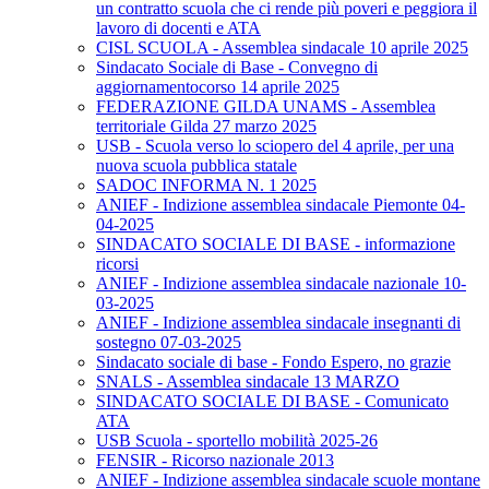
un contratto scuola che ci rende più poveri e peggiora il
lavoro di docenti e ATA
CISL SCUOLA - Assemblea sindacale 10 aprile 2025
Sindacato Sociale di Base - Convegno di
aggiornamentocorso 14 aprile 2025
FEDERAZIONE GILDA UNAMS - Assemblea
territoriale Gilda 27 marzo 2025
USB - Scuola verso lo sciopero del 4 aprile, per una
nuova scuola pubblica statale
SADOC INFORMA N. 1 2025
ANIEF - Indizione assemblea sindacale Piemonte 04-
04-2025
SINDACATO SOCIALE DI BASE - informazione
ricorsi
ANIEF - Indizione assemblea sindacale nazionale 10-
03-2025
ANIEF - Indizione assemblea sindacale insegnanti di
sostegno 07-03-2025
Sindacato sociale di base - Fondo Espero, no grazie
SNALS - Assemblea sindacale 13 MARZO
SINDACATO SOCIALE DI BASE - Comunicato
ATA
USB Scuola - sportello mobilità 2025-26
FENSIR - Ricorso nazionale 2013
ANIEF - Indizione assemblea sindacale scuole montane