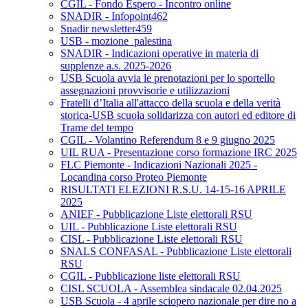
CGIL - Fondo Espero - Incontro online
SNADIR - Infopoint462
Snadir newsletter459
USB - mozione_palestina
SNADIR - Indicazioni operative in materia di
supplenze a.s. 2025-2026
USB Scuola avvia le prenotazioni per lo sportello
assegnazioni provvisorie e utilizzazioni
Fratelli d’Italia all'attacco della scuola e della verità
storica-USB scuola solidarizza con autori ed editore di
Trame del tempo
CGIL - Volantino Referendum 8 e 9 giugno 2025
UIL RUA - Presentazione corso formazione IRC 2025
FLC Piemonte - Indicazioni Nazionali 2025 -
Locandina corso Proteo Piemonte
RISULTATI ELEZIONI R.S.U. 14-15-16 APRILE
2025
ANIEF - Pubblicazione Liste elettorali RSU
UIL - Pubblicazione Liste elettorali RSU
CISL - Pubblicazione Liste elettorali RSU
SNALS CONFASAL - Pubblicazione Liste elettorali
RSU
CGIL - Pubblicazione liste elettorali RSU
CISL SCUOLA - Assemblea sindacale 02.04.2025
USB Scuola - 4 aprile sciopero nazionale per dire no a