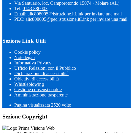
Via Santuario, loc. Camporotondo 15074 - Molare (AL)
Tel:
0143 886003
Email:
alic808005@istruzione.it
Link per inviare una mail
PEC:
alic808005@pec.istruzione.it
Link per inviare una mail
Sezione Link Utili
Cookie policy
Note legali
Informativa Privacy
Ufficio Relazioni con il Pubblico
Dichiarazione di accessibilità
Obiettivi di accessibilità
Whistleblowing
Gestione consensi cookie
Amministrazione trasparente
Pagina visualizzata
2520
volte
Sezione Copyright