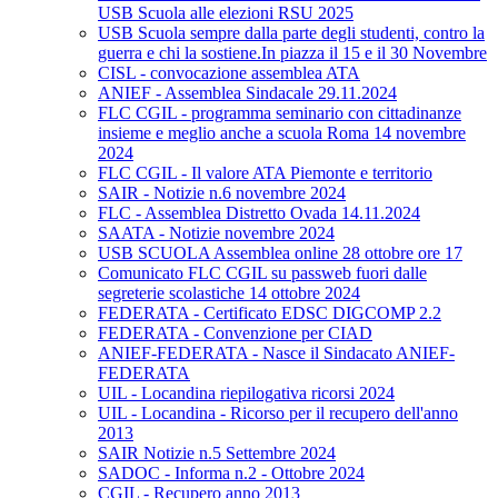
USB Scuola alle elezioni RSU 2025
USB Scuola sempre dalla parte degli studenti, contro la
guerra e chi la sostiene.In piazza il 15 e il 30 Novembre
CISL - convocazione assemblea ATA
ANIEF - Assemblea Sindacale 29.11.2024
FLC CGIL - programma seminario con cittadinanze
insieme e meglio anche a scuola Roma 14 novembre
2024
FLC CGIL - Il valore ATA Piemonte e territorio
SAIR - Notizie n.6 novembre 2024
FLC - Assemblea Distretto Ovada 14.11.2024
SAATA - Notizie novembre 2024
USB SCUOLA Assemblea online 28 ottobre ore 17
Comunicato FLC CGIL su passweb fuori dalle
segreterie scolastiche 14 ottobre 2024
FEDERATA - Certificato EDSC DIGCOMP 2.2
FEDERATA - Convenzione per CIAD
ANIEF-FEDERATA - Nasce il Sindacato ANIEF-
FEDERATA
UIL - Locandina riepilogativa ricorsi 2024
UIL - Locandina - Ricorso per il recupero dell'anno
2013
SAIR Notizie n.5 Settembre 2024
SADOC - Informa n.2 - Ottobre 2024
CGIL - Recupero anno 2013