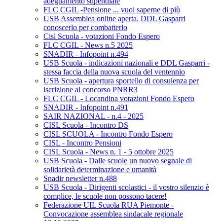
adeguamento stipendiale
FLC CGIL -Pensione ... vuoi saperne di più
USB Assemblea online aperta. DDL Gasparri
conoscerlo per combatterlo
Cisl Scuola - votazioni Fondo Espero
FLC CGIL - News n.5 2025
SNADIR - Infopoint n.494
USB Scuola - indicazioni nazionali e DDL Gasparri -
stessa faccia della nuova scuola del ventennio
USB Scuola - apertura sportello di consulenza per
iscrizione al concorso PNRR3
FLC CGIL - Locandina votazioni Fondo Espero
SNADIR - Infopoint n.491
SAIR NAZIONAL - n.4 - 2025
CISL Scuola - Incontro DS
CISL SCUOLA - Incontro Fondo Espero
CISL - Incontro Pensioni
CISL Scuola - News n. 1 - 5 ottobre 2025
USB Scuola - Dalle scuole un nuovo segnale di
solidarietà determinazione e umanità
Snadir newsletter n.488
USB Scuola - Dirigenti scolastici - il vostro silenzio è
complice, le scuole non possono tacere!
Federazione UIL Scuola RUA Piemonte -
Convocazione assemblea sindacale regionale