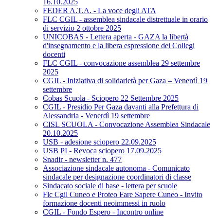
16.10.2025
FEDER A.T.A. - La voce degli ATA
FLC CGIL - assemblea sindacale distrettuale in orario
di servizio 2 ottobre 2025
UNICOBAS - Lettera aperta - GAZA la libertà
d'insegnamento e la libera espressione dei Collegi
docenti
FLC CGIL - convocazione assemblea 29 settembre
2025
CGIL - Iniziativa di solidarietà per Gaza – Venerdì 19
settembre
Cobas Scuola - Sciopero 22 Settembre 2025
CGIL - Presidio Per Gaza davanti alla Prefettura di
Alessandria - Venerdì 19 settembre
CISL SCUOLA - Convocazione Assemblea Sindacale
20.10.2025
USB - adesione sciopero 22.09.2025
USB PI - Revoca sciopero 17.09.2025
Snadir - newsletter n. 477
Associazione sindacale autonoma - Comunicato
sindacale per designazione coordinatori di classe
Sindacato sociale di base - lettera per scuole
Flc Cgil Cuneo e Proteo Fare Sapere Cuneo - Invito
formazione docenti neoimmessi in ruolo
CGIL - Fondo Espero - Incontro online