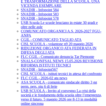
E TRASFORMAZIONE DELLA SCUOLA. UNA
VICENDA ESEMPLARE
SNADIR - Infopoint 584
SNADIR - Infopoint 583
SNADIR - Infopoint 578
USB Scuola Le scuole bruciano in estate 30 gradi e
oltre nelle aule
COMUNICATO ORGANICI A.S. 2026-2027 FGU-
ANPA
CGIL - COMUNICATO TAGLIO ATA
CISL SCUOLA - volantone n9 20 maggio 2026
RIDUZIONE ORGANICO ATA FEDERATA IN
DIFESA DEGLI ATA
FLC CGIL - Comunicato denuncia Tar Piemonte
SNALS-CONFSAL NEWS 15.05.2026 REVISIONE
RIFORMA ISTITUTI TECNICI
SNADIR - Infopoint567
CISL SCUOLA - istituti tecnici in attesa del confronto
FLC CGIL - 2026-02 ata news
ASA SCUOLA - comunicato sindacale diritto 3 gg
perm. pers. piu 6 di ferie
USB SCUOLA - Invito al convegno La crisi della
società e le fondamenta della scuola oltre l’emergenza,
verso il futuro. 5 maggio 2026 ore 8-13 in modalità
online sincrona