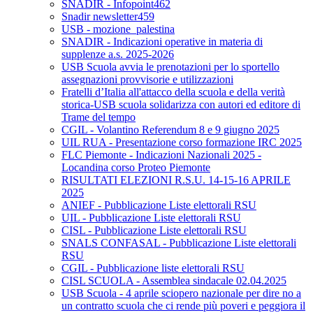
SNADIR - Infopoint462
Snadir newsletter459
USB - mozione_palestina
SNADIR - Indicazioni operative in materia di
supplenze a.s. 2025-2026
USB Scuola avvia le prenotazioni per lo sportello
assegnazioni provvisorie e utilizzazioni
Fratelli d’Italia all'attacco della scuola e della verità
storica-USB scuola solidarizza con autori ed editore di
Trame del tempo
CGIL - Volantino Referendum 8 e 9 giugno 2025
UIL RUA - Presentazione corso formazione IRC 2025
FLC Piemonte - Indicazioni Nazionali 2025 -
Locandina corso Proteo Piemonte
RISULTATI ELEZIONI R.S.U. 14-15-16 APRILE
2025
ANIEF - Pubblicazione Liste elettorali RSU
UIL - Pubblicazione Liste elettorali RSU
CISL - Pubblicazione Liste elettorali RSU
SNALS CONFASAL - Pubblicazione Liste elettorali
RSU
CGIL - Pubblicazione liste elettorali RSU
CISL SCUOLA - Assemblea sindacale 02.04.2025
USB Scuola - 4 aprile sciopero nazionale per dire no a
un contratto scuola che ci rende più poveri e peggiora il