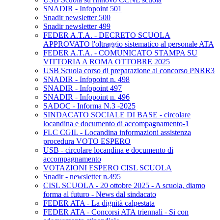
SNADIR - Infopoint 501
Snadir newsletter 500
Snadir newsletter 499
FEDER A.T.A. - DECRETO SCUOLA
APPROVATO l'oltraggio sistematico al personale ATA
FEDER A.T.A. - COMUNICATO STAMPA SU
VITTORIA A ROMA OTTOBRE 2025
USB Scuola corso di preparazione al concorso PNRR3
SNADIR - Infopoint n. 498
SNADIR - Infopoint 497
SNADIR - Infopoint n. 496
SADOC - Informa N.3 -2025
SINDACATO SOCIALE DI BASE - circolare
locandina e documento di accompagnamento-1
FLC CGIL - Locandina informazioni assistenza
procedura VOTO ESPERO
USB - circolare locandina e documento di
accompagnamento
VOTAZIONI ESPERO CISL SCUOLA
Snadir - newsletter n.495
CISL SCUOLA - 20 ottobre 2025 - A scuola, diamo
forma al futuro - News dal sindacato
FEDER ATA - La dignità calpestata
FEDER ATA - Concorsi ATA triennali - Si con