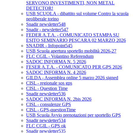
SERVONO INVESTIMENTI, NON METAL
DETECTOR!
USB SCUOLA - dibattito sul volume Contro la scuola
neoliberale torino
Snadir newsletter548
Snadir - newsletter547
FEDER A.T.A. - COMUNICATO STAMPA SU
ESITO SEMINARIO PESCARA 02 MARZO 2026
SNADIR - Infopoint545
USB Scuola apertura sportello mobilità 2026-27
FLC CGIL - Volantino Referendum
SADOC INFORMA N. 5 2026
FESER A.T.A. - COMUNICATO PER GPS 2026
SADOC INFORMA N. 4 2026
GILDA - Assemblea online 5 marzo 2026 signed
CISL - regionale sos gps
CISL - Question Time
Snadir newsletter536
SADOC INFORMA N. 2bis 2026
CISL - consulenze GPS
CISL - GPS-questionTime
USB Scuola Avvio prenotazioni per sportello GPS
Snadir newsletter534
FLC CGIL - GPS ok
Snadir newsletter535