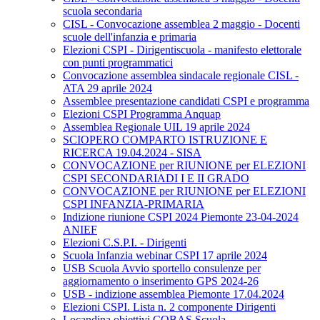
scuola secondaria
CISL - Convocazione assemblea 2 maggio - Docenti
scuole dell'infanzia e primaria
Elezioni CSPI - Dirigentiscuola - manifesto elettorale
con punti programmatici
Convocazione assemblea sindacale regionale CISL -
ATA 29 aprile 2024
Assemblee presentazione candidati CSPI e programma
Elezioni CSPI Programma Anquap
Assemblea Regionale UIL 19 aprile 2024
SCIOPERO COMPARTO ISTRUZIONE E
RICERCA 19.04.2024 - SISA
CONVOCAZIONE per RIUNIONE per ELEZIONI
CSPI SECONDARIADI I E II GRADO
CONVOCAZIONE per RIUNIONE per ELEZIONI
CSPI INFANZIA-PRIMARIA
Indizione riunione CSPI 2024 Piemonte 23-04-2024
ANIEF
Elezioni C.S.P.I. - Dirigenti
Scuola Infanzia webinar CSPI 17 aprile 2024
USB Scuola Avvio sportello consulenze per
aggiornamento o inserimento GPS 2024-26
USB - indizione assemblea Piemonte 17.04.2024
Elezioni CSPI. Lista n. 2 componente Dirigenti
Locandina obiettivi COBAS Scuola