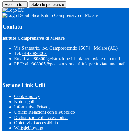
Accetta tutti
Salva le preferenze
Istituto Comprensivo di Molare
Contatti
Istituto Comprensivo di Molare
Via Santuario, loc. Camporotondo 15074 - Molare (AL)
Tel:
0143 886003
Email:
alic808005@istruzione.it
Link per inviare una mail
PEC:
alic808005@pec.istruzione.it
Link per inviare una mail
Sezione Link Utili
Cookie policy
Note legali
Informativa Privacy
Ufficio Relazioni con il Pubblico
Dichiarazione di accessibilità
Obiettivi di accessibilità
Whistleblowing