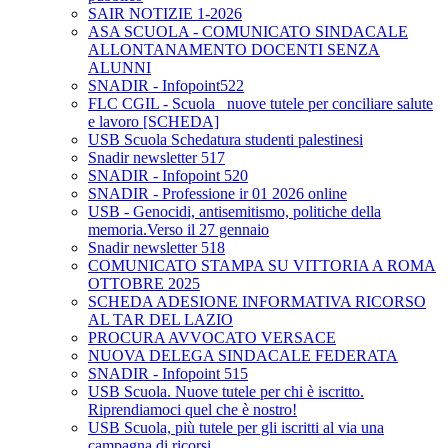
SAIR NOTIZIE 1-2026
ASA SCUOLA - COMUNICATO SINDACALE
ALLONTANAMENTO DOCENTI SENZA
ALUNNI
SNADIR - Infopoint522
FLC CGIL - Scuola_ nuove tutele per conciliare salute
e lavoro [SCHEDA]
USB Scuola Schedatura studenti palestinesi
Snadir newsletter 517
SNADIR - Infopoint 520
SNADIR - Professione ir 01 2026 online
USB - Genocidi, antisemitismo, politiche della
memoria.Verso il 27 gennaio
Snadir newsletter 518
COMUNICATO STAMPA SU VITTORIA A ROMA
OTTOBRE 2025
SCHEDA ADESIONE INFORMATIVA RICORSO
AL TAR DEL LAZIO
PROCURA AVVOCATO VERSACE
NUOVA DELEGA SINDACALE FEDERATA
SNADIR - Infopoint 515
USB Scuola. Nuove tutele per chi è iscritto.
Riprendiamoci quel che è nostro!
USB Scuola, più tutele per gli iscritti al via una
campagna di ricorsi