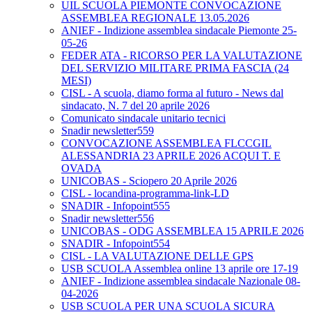
UIL SCUOLA PIEMONTE CONVOCAZIONE
ASSEMBLEA REGIONALE 13.05.2026
ANIEF - Indizione assemblea sindacale Piemonte 25-
05-26
FEDER ATA - RICORSO PER LA VALUTAZIONE
DEL SERVIZIO MILITARE PRIMA FASCIA (24
MESI)
CISL - A scuola, diamo forma al futuro - News dal
sindacato, N. 7 del 20 aprile 2026
Comunicato sindacale unitario tecnici
Snadir newsletter559
CONVOCAZIONE ASSEMBLEA FLCCGIL
ALESSANDRIA 23 APRILE 2026 ACQUI T. E
OVADA
UNICOBAS - Sciopero 20 Aprile 2026
CISL - locandina-programma-link-LD
SNADIR - Infopoint555
Snadir newsletter556
UNICOBAS - ODG ASSEMBLEA 15 APRILE 2026
SNADIR - Infopoint554
CISL - LA VALUTAZIONE DELLE GPS
USB SCUOLA Assemblea online 13 aprile ore 17-19
ANIEF - Indizione assemblea sindacale Nazionale 08-
04-2026
USB SCUOLA PER UNA SCUOLA SICURA