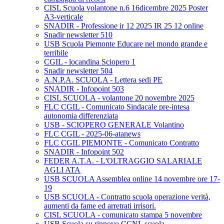
CISL Scuola volantone n.6 16dicembre 2025 Poster
A3-verticale
SNADIR - Professione ir 12 2025 IR 25 12 online
Snadir newsletter 510
USB Scuola Piemonte Educare nel mondo grande e
terribile
CGIL - locandina Sciopero 1
Snadir newsletter 504
A.N.P.A. SCUOLA - Lettera sedi PE
SNADIR - Infopoint 503
CISL SCUOLA - volantone 20 novembre 2025
FLC CGIL - Comunicato Sindacale pre-intesa
autonomia differenziata
USB - SCIOPERO GENERALE Volantino
FLC CGIL - 2025-06-atanews
FLC CGIL PIEMONTE - Comunicato Contratto
SNADIR - Infopoint 502
FEDER A.T.A. - L'OLTRAGGIO SALARIALE
AGLI ATA
USB SCUOLA Assemblea online 14 novembre ore 17-
19
USB SCUOLA - Contratto scuola operazione verità,
aumenti da fame ed arretrati irrisori.
CISL SCUOLA - comunicato stampa 5 novembre
USB Scuola su rinnovo CCNL scuola