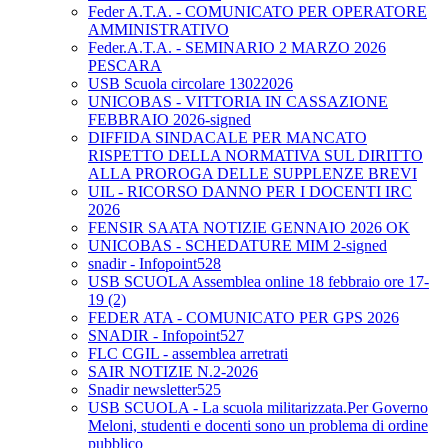
Feder A.T.A. - COMUNICATO PER OPERATORE
AMMINISTRATIVO
Feder.A.T.A. - SEMINARIO 2 MARZO 2026
PESCARA
USB Scuola circolare 13022026
UNICOBAS - VITTORIA IN CASSAZIONE
FEBBRAIO 2026-signed
DIFFIDA SINDACALE PER MANCATO
RISPETTO DELLA NORMATIVA SUL DIRITTO
ALLA PROROGA DELLE SUPPLENZE BREVI
UIL - RICORSO DANNO PER I DOCENTI IRC
2026
FENSIR SAATA NOTIZIE GENNAIO 2026 OK
UNICOBAS - SCHEDATURE MIM 2-signed
snadir - Infopoint528
USB SCUOLA Assemblea online 18 febbraio ore 17-
19 (2)
FEDER ATA - COMUNICATO PER GPS 2026
SNADIR - Infopoint527
FLC CGIL - assemblea arretrati
SAIR NOTIZIE N.2-2026
Snadir newsletter525
USB SCUOLA - La scuola militarizzata.Per Governo
Meloni, studenti e docenti sono un problema di ordine
pubblico