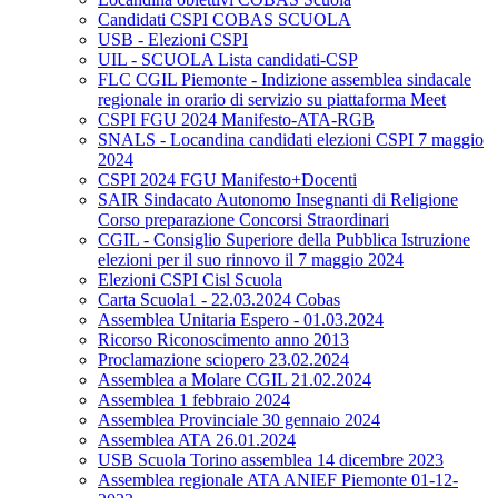
Candidati CSPI COBAS SCUOLA
USB - Elezioni CSPI
UIL - SCUOLA Lista candidati-CSP
FLC CGIL Piemonte - Indizione assemblea sindacale
regionale in orario di servizio su piattaforma Meet
CSPI FGU 2024 Manifesto-ATA-RGB
SNALS - Locandina candidati elezioni CSPI 7 maggio
2024
CSPI 2024 FGU Manifesto+Docenti
SAIR Sindacato Autonomo Insegnanti di Religione
Corso preparazione Concorsi Straordinari
CGIL - Consiglio Superiore della Pubblica Istruzione
elezioni per il suo rinnovo il 7 maggio 2024
Elezioni CSPI Cisl Scuola
Carta Scuola1 - 22.03.2024 Cobas
Assemblea Unitaria Espero - 01.03.2024
Ricorso Riconoscimento anno 2013
Proclamazione sciopero 23.02.2024
Assemblea a Molare CGIL 21.02.2024
Assemblea 1 febbraio 2024
Assemblea Provinciale 30 gennaio 2024
Assemblea ATA 26.01.2024
USB Scuola Torino assemblea 14 dicembre 2023
Assemblea regionale ATA ANIEF Piemonte 01-12-