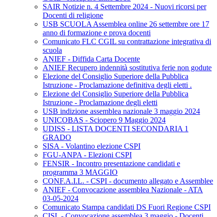
SAIR Notizie n. 4 Settembre 2024 - Nuovi ricorsi per
Docenti di religione
USB SCUOLA Assemblea online 26 settembre ore 17
anno di formazione e prova docenti
Comunicato FLC CGIL su contrattazione integrativa di
scuola
ANIEF - Diffida Carta Docente
ANIEF Recupero indennità sostitutiva ferie non godute
Elezione del Consiglio Superiore della Pubblica
Istruzione - Proclamazione definitiva degli eletti .
Elezione del Consiglio Superiore della Pubblica
Istruzione - Proclamazione degli eletti
USB indizione assemblea nazionale 3 maggio 2024
UNICOBAS - Sciopero 9 Maggio 2024
UDISS - LISTA DOCENTI SECONDARIA 1
GRADO
SISA - Volantino elezione CSPI
FGU-ANPA - Elezioni CSPI
FENSIR - Incontro presentazione candidati e
programma 3 MAGGIO
CONF.A.I.L. - CSPI - documento allegato e Assemblee
ANIEF - Convocazione assemblea Nazionale - ATA
03-05-2024
Comunicato Stampa candidati DS Fuori Regione CSPI
CISL - Convocazione assemblea 3 maggio - Docenti