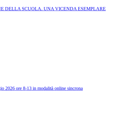
NE DELLA SCUOLA. UNA VICENDA ESEMPLARE
io 2026 ore 8-13 in modalità online sincrona