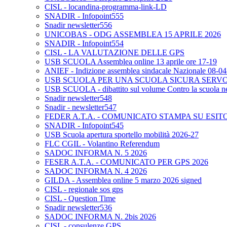
CISL - locandina-programma-link-LD
SNADIR - Infopoint555
Snadir newsletter556
UNICOBAS - ODG ASSEMBLEA 15 APRILE 2026
SNADIR - Infopoint554
CISL - LA VALUTAZIONE DELLE GPS
USB SCUOLA Assemblea online 13 aprile ore 17-19
ANIEF - Indizione assemblea sindacale Nazionale 08-0
USB SCUOLA PER UNA SCUOLA SICURA SERV
USB SCUOLA - dibattito sul volume Contro la scuola neo
Snadir newsletter548
Snadir - newsletter547
FEDER A.T.A. - COMUNICATO STAMPA SU ESIT
SNADIR - Infopoint545
USB Scuola apertura sportello mobilità 2026-27
FLC CGIL - Volantino Referendum
SADOC INFORMA N. 5 2026
FESER A.T.A. - COMUNICATO PER GPS 2026
SADOC INFORMA N. 4 2026
GILDA - Assemblea online 5 marzo 2026 signed
CISL - regionale sos gps
CISL - Question Time
Snadir newsletter536
SADOC INFORMA N. 2bis 2026
CISL - consulenze GPS