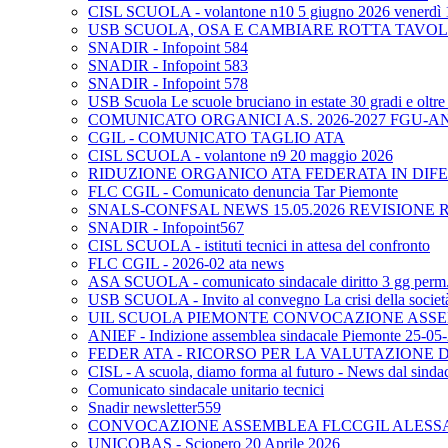
CISL SCUOLA - volantone n10 5 giugno 2026 venerdì 
USB SCUOLA, OSA E CAMBIARE ROTTA TAVO
SNADIR - Infopoint 584
SNADIR - Infopoint 583
SNADIR - Infopoint 578
USB Scuola Le scuole bruciano in estate 30 gradi e oltre 
COMUNICATO ORGANICI A.S. 2026-2027 FGU-A
CGIL - COMUNICATO TAGLIO ATA
CISL SCUOLA - volantone n9 20 maggio 2026
RIDUZIONE ORGANICO ATA FEDERATA IN DIFE
FLC CGIL - Comunicato denuncia Tar Piemonte
SNALS-CONFSAL NEWS 15.05.2026 REVISIONE 
SNADIR - Infopoint567
CISL SCUOLA - istituti tecnici in attesa del confronto
FLC CGIL - 2026-02 ata news
ASA SCUOLA - comunicato sindacale diritto 3 gg perm. p
USB SCUOLA - Invito al convegno La crisi della società e
UIL SCUOLA PIEMONTE CONVOCAZIONE ASSEM
ANIEF - Indizione assemblea sindacale Piemonte 25-05
FEDER ATA - RICORSO PER LA VALUTAZIONE DE
CISL - A scuola, diamo forma al futuro - News dal sindac
Comunicato sindacale unitario tecnici
Snadir newsletter559
CONVOCAZIONE ASSEMBLEA FLCCGIL ALESSAND
UNICOBAS - Sciopero 20 Aprile 2026