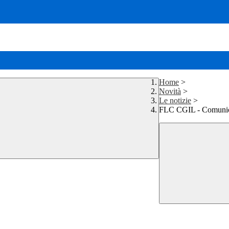
Home
>
Novità
>
Le notizie
>
FLC CGIL - Comunica