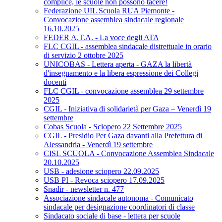
complice, le scuole non possono tacere!
Federazione UIL Scuola RUA Piemonte -
Convocazione assemblea sindacale regionale
16.10.2025
FEDER A.T.A. - La voce degli ATA
FLC CGIL - assemblea sindacale distrettuale in orario
di servizio 2 ottobre 2025
UNICOBAS - Lettera aperta - GAZA la libertà
d'insegnamento e la libera espressione dei Collegi
docenti
FLC CGIL - convocazione assemblea 29 settembre
2025
CGIL - Iniziativa di solidarietà per Gaza – Venerdì 19
settembre
Cobas Scuola - Sciopero 22 Settembre 2025
CGIL - Presidio Per Gaza davanti alla Prefettura di
Alessandria - Venerdì 19 settembre
CISL SCUOLA - Convocazione Assemblea Sindacale
20.10.2025
USB - adesione sciopero 22.09.2025
USB PI - Revoca sciopero 17.09.2025
Snadir - newsletter n. 477
Associazione sindacale autonoma - Comunicato
sindacale per designazione coordinatori di classe
Sindacato sociale di base - lettera per scuole