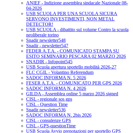
ANIEF - Indizione assemblea sindacale Nazionale 08-
04-2026
USB SCUOLA PER UNA SCUOLA SICURA
SERVONO INVESTIMENTI, NON METAL
DETECTOR!
USB SCUOLA - dibattito sul volume Contro la scuola
neoliberale torino
Snadir newsletter548
Snadir - newsletter547
FEDER A.T.A. - COMUNICATO STAMPA SU
ESITO SEMINARIO PESCARA 02 MARZO 2026
SNADIR - Infopoint545
USB Scuola apertura sportello mobilità 2026-27
FLC CGIL - Volantino Referendum
SADOC INFORMA N. 5 2026
FESER A.T.A. - COMUNICATO PER GPS 2026
SADOC INFORMA N. 4 2026
GILDA - Assemblea online 5 marzo 2026 signed
CISL - regionale sos gps
CISL - Question Time
Snadir newsletter536
SADOC INFORMA N. 2bis 2026
CISL - consulenze GPS
CISL - GPS-questionTime
USB Scuola Avvio prenotazioni per sportello GPS