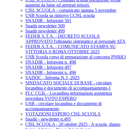
aumenti da fame ed arretrati irrisori.
CISL SCUOLA - comunicato stampa 5 novembre
USB Scuola su rinnovo CCNL scuola
SNADIR - Infopoint 501
Snadir newsletter 500
Snadir newsletter 499
FEDER A.T.A. - DECRETO SCUOLA
APPROVATO l'oltraggio sistematico al personale ATA
FEDER A.T.A. - COMUNICATO STAMPA SU
VITTORIA A ROMA OTTOBRE 2025
USB Scuola corso di preparazione al concorso PNRR3
SNADIR - Infopoint n. 498
SNADIR - Infopoint 497
SNADIR - Infopoint n. 496
SADOC - Informa N.3 -2025
SINDACATO SOCIALE DI BASE - circolare
locandina e documento di accompagnamento-1
FLC CGIL - Locandina informazioni assistenza
procedura VOTO ESPERO
USB - circolare locandina e documento di
accompagnamento
VOTAZIONI ESPERO CISL SCUOLA
Snadir - newsletter n.495
CISL SCUOLA - 20 ottobre 2025 - A scuola, diamo