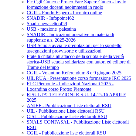
Flc Cgil Cuneo e Proteo Fare Sapere Cuneo - Invito
formazione docenti neoimmessi in ruolo
CGIL - Fondo Espero - Incontro online
SNADIR - Infopoint462
Snadir newsletter459
USB - mozione_palestina
SNADIR - Indicazioni operative in materia di
supplenze a.s. 2025-2026
USB Scuola avvia le prenotazioni per lo sportello
assegnazioni provvisorie e utilizzazioni
Fratelli d’Italia all'attacco della scuola e della verità
storica-USB scuola solidarizza con autori ed editore di
Trame del tempo
CGIL - Volantino Referendum 8 e 9 giugno 2025
UIL RUA - Presentazione corso formazione IRC 2025
FLC Piemonte - Indicazioni Nazionali 2025 -
Locandina corso Proteo Piemonte
RISULTATI ELEZIONI R.S.U. 14-15-16 APRILE
2025
ANIEF - Pubblicazione Liste elettorali RSU
UIL - Pubblicazione Liste elettorali RSU
CISL - Pubblicazione Liste elettorali RSU
SNALS CONFASAL - Pubblicazione Liste elettorali
RSU
CGIL - Pubblicazione liste elettorali RSU