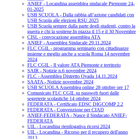
ANIEF - Locandina assemblea sindacale Piemonte 24-
01-2025
USB SCUOLA - Dalla rabbia all’azione candidati con
USB Scuola alle elezioni RSU 2025
USB Scuola sempre dalla parte degli studenti, contro la
guerra e chi la sostiene.In piazza il 15 e il 30 Novembre
CISL - convocazione assemblea ATA
ANIEF - Assemblea Sindacale 29.11.2024
FLC CGIL - programma seminario con cittadinanze
insieme e meglio anche a scuola Roma 14 novembre
2024
FLC CGIL - Il valore ATA Piemonte e territorio
SAIR - Notizie n.6 novembre 2024
FLC - Assemblea Distretto Ovada 14.11.2024
SAATA - Notizie novembre 2024
USB SCUOLA Assemblea online 28 ottobre ore 17
Comunicato FLC CGIL su passweb fuori dalle
segreterie scolastiche 14 ottobre 2024
FEDERATA - Certificato EDSC DIGCOMP 2.2
FEDERATA - Convenzione per CIAD
ANIEF-FEDERATA - Nasce il Sindacato ANIEF-
FEDERATA
UIL - Locandina riepilogativa ricorsi 2024
UIL - Locandina - Ricorso per il recupero dell'anno
2013