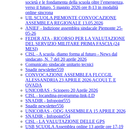
società e le fondamenta della scuola oltre l’emergenza,
verso il futuro. 5 maggio 2026 ore 8-13 in modalità
online sincrona
UIL SCUOLA PIEMONTE CONVOCAZIONE
ASSEMBLEA REGIONALE 13.05.2026
ANIEF - Indizione assemblea sindacale Piemonte 25-
05-26
FEDER ATA - RICORSO PER LA VALUTAZIONE
DEL SERVIZIO MILITARE PRIMA FASCIA (24
MESI)
CISL - A scuola, diamo forma al futuro - News dal
sindacato, N. 7 del 20 aprile 2026
Comunicato sindacale unitario tecnici
Snadir newsletter559
CONVOCAZIONE ASSEMBLEA FLCCGIL
ALESSANDRIA 23 APRILE 2026 ACQUI T. E
OVADA
UNICOBAS - Sciopero 20 Aprile 2026
CISL - locandina-programma-link-LD
SNADIR - Infopoint555
Snadir newsletter556
UNICOBAS - ODG ASSEMBLEA 15 APRILE 2026
SNADIR - Infopoint554
CISL - LA VALUTAZIONE DELLE GPS
USB SCUOLA Assemblea online 13 aprile ore 17-19