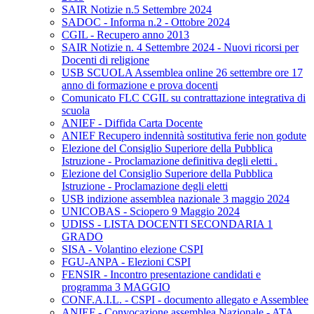
SAIR Notizie n.5 Settembre 2024
SADOC - Informa n.2 - Ottobre 2024
CGIL - Recupero anno 2013
SAIR Notizie n. 4 Settembre 2024 - Nuovi ricorsi per
Docenti di religione
USB SCUOLA Assemblea online 26 settembre ore 17
anno di formazione e prova docenti
Comunicato FLC CGIL su contrattazione integrativa di
scuola
ANIEF - Diffida Carta Docente
ANIEF Recupero indennità sostitutiva ferie non godute
Elezione del Consiglio Superiore della Pubblica
Istruzione - Proclamazione definitiva degli eletti .
Elezione del Consiglio Superiore della Pubblica
Istruzione - Proclamazione degli eletti
USB indizione assemblea nazionale 3 maggio 2024
UNICOBAS - Sciopero 9 Maggio 2024
UDISS - LISTA DOCENTI SECONDARIA 1
GRADO
SISA - Volantino elezione CSPI
FGU-ANPA - Elezioni CSPI
FENSIR - Incontro presentazione candidati e
programma 3 MAGGIO
CONF.A.I.L. - CSPI - documento allegato e Assemblee
ANIEF - Convocazione assemblea Nazionale - ATA