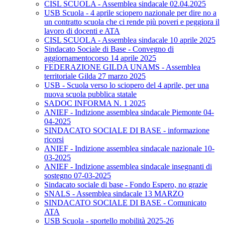
CISL SCUOLA - Assemblea sindacale 02.04.2025
USB Scuola - 4 aprile sciopero nazionale per dire no a
un contratto scuola che ci rende più poveri e peggiora il
lavoro di docenti e ATA
CISL SCUOLA - Assemblea sindacale 10 aprile 2025
Sindacato Sociale di Base - Convegno di
aggiornamentocorso 14 aprile 2025
FEDERAZIONE GILDA UNAMS - Assemblea
territoriale Gilda 27 marzo 2025
USB - Scuola verso lo sciopero del 4 aprile, per una
nuova scuola pubblica statale
SADOC INFORMA N. 1 2025
ANIEF - Indizione assemblea sindacale Piemonte 04-
04-2025
SINDACATO SOCIALE DI BASE - informazione
ricorsi
ANIEF - Indizione assemblea sindacale nazionale 10-
03-2025
ANIEF - Indizione assemblea sindacale insegnanti di
sostegno 07-03-2025
Sindacato sociale di base - Fondo Espero, no grazie
SNALS - Assemblea sindacale 13 MARZO
SINDACATO SOCIALE DI BASE - Comunicato
ATA
USB Scuola - sportello mobilità 2025-26