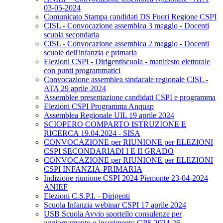
03-05-2024
Comunicato Stampa candidati DS Fuori Regione CSPI
CISL - Convocazione assemblea 3 maggio - Docenti
scuola secondaria
CISL - Convocazione assemblea 2 maggio - Docenti
scuole dell'infanzia e primaria
Elezioni CSPI - Dirigentiscuola - manifesto elettorale
con punti programmatici
Convocazione assemblea sindacale regionale CISL -
ATA 29 aprile 2024
Assemblee presentazione candidati CSPI e programma
Elezioni CSPI Programma Anquap
Assemblea Regionale UIL 19 aprile 2024
SCIOPERO COMPARTO ISTRUZIONE E
RICERCA 19.04.2024 - SISA
CONVOCAZIONE per RIUNIONE per ELEZIONI
CSPI SECONDARIADI I E II GRADO
CONVOCAZIONE per RIUNIONE per ELEZIONI
CSPI INFANZIA-PRIMARIA
Indizione riunione CSPI 2024 Piemonte 23-04-2024
ANIEF
Elezioni C.S.P.I. - Dirigenti
Scuola Infanzia webinar CSPI 17 aprile 2024
USB Scuola Avvio sportello consulenze per
aggiornamento o inserimento GPS 2024-26