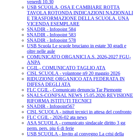
venerdì 10.30
USB SCUOLA, OSA E CAMBIARE ROTTA
TAVOLA ROTONDA INDICAZIONI NAZIONALI
E TRASFORMAZIONE DELLA SCUOLA. UNA
VICENDA ESEMPLARE
SNADIR - Infopoint 584
SNADIR - Infopoint 583
SNADIR - Infopoint 578
USB Scuola Le scuole bruciano in estate 30 gradi e
oltre nelle aule
COMUNICATO ORGANICI A.S. 2026-2027 FGU-
ANPA
CGIL - COMUNICATO TAGLIO ATA
CISL SCUOLA - volantone n9 20 maggio 2026
RIDUZIONE ORGANICO ATA FEDERATA IN
DIFESA DEGLI ATA
FLC CGIL - Comunicato denuncia Tar Piemonte
SNALS-CONFSAL NEWS 15.05.2026 REVISIONE
RIFORMA ISTITUTI TECNICI
SNADIR - Infopoint567
CISL SCUOLA - istituti tecnici in attesa del confronto
FLC CGIL - 2026-02 ata news
ASA SCUOLA - comunicato sindacale diritto 3 gg
perm. pers. piu 6 di ferie
USB SCUOLA - Invito al convegno La crisi della