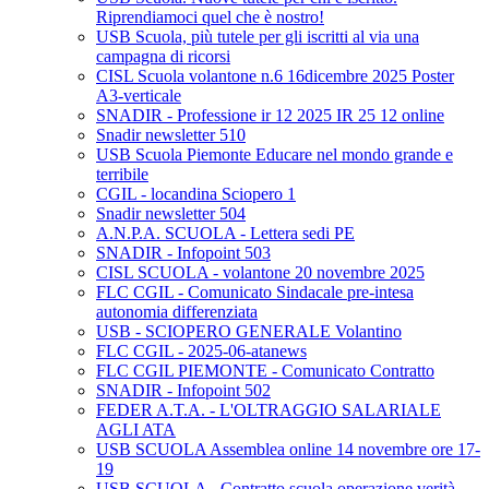
Riprendiamoci quel che è nostro!
USB Scuola, più tutele per gli iscritti al via una
campagna di ricorsi
CISL Scuola volantone n.6 16dicembre 2025 Poster
A3-verticale
SNADIR - Professione ir 12 2025 IR 25 12 online
Snadir newsletter 510
USB Scuola Piemonte Educare nel mondo grande e
terribile
CGIL - locandina Sciopero 1
Snadir newsletter 504
A.N.P.A. SCUOLA - Lettera sedi PE
SNADIR - Infopoint 503
CISL SCUOLA - volantone 20 novembre 2025
FLC CGIL - Comunicato Sindacale pre-intesa
autonomia differenziata
USB - SCIOPERO GENERALE Volantino
FLC CGIL - 2025-06-atanews
FLC CGIL PIEMONTE - Comunicato Contratto
SNADIR - Infopoint 502
FEDER A.T.A. - L'OLTRAGGIO SALARIALE
AGLI ATA
USB SCUOLA Assemblea online 14 novembre ore 17-
19
USB SCUOLA - Contratto scuola operazione verità,