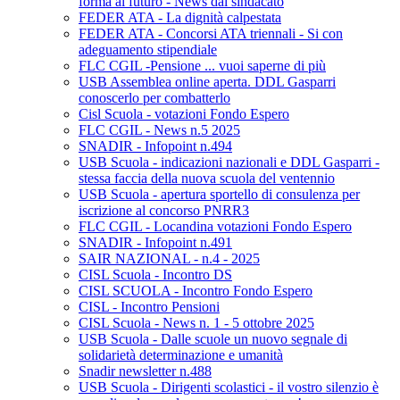
forma al futuro - News dal sindacato
FEDER ATA - La dignità calpestata
FEDER ATA - Concorsi ATA triennali - Si con
adeguamento stipendiale
FLC CGIL -Pensione ... vuoi saperne di più
USB Assemblea online aperta. DDL Gasparri
conoscerlo per combatterlo
Cisl Scuola - votazioni Fondo Espero
FLC CGIL - News n.5 2025
SNADIR - Infopoint n.494
USB Scuola - indicazioni nazionali e DDL Gasparri -
stessa faccia della nuova scuola del ventennio
USB Scuola - apertura sportello di consulenza per
iscrizione al concorso PNRR3
FLC CGIL - Locandina votazioni Fondo Espero
SNADIR - Infopoint n.491
SAIR NAZIONAL - n.4 - 2025
CISL Scuola - Incontro DS
CISL SCUOLA - Incontro Fondo Espero
CISL - Incontro Pensioni
CISL Scuola - News n. 1 - 5 ottobre 2025
USB Scuola - Dalle scuole un nuovo segnale di
solidarietà determinazione e umanità
Snadir newsletter n.488
USB Scuola - Dirigenti scolastici - il vostro silenzio è