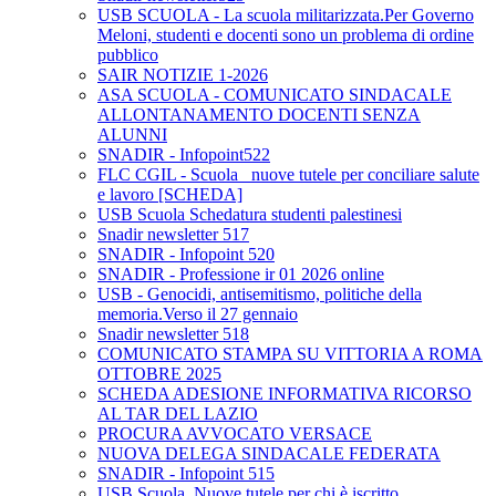
USB SCUOLA - La scuola militarizzata.Per Governo
Meloni, studenti e docenti sono un problema di ordine
pubblico
SAIR NOTIZIE 1-2026
ASA SCUOLA - COMUNICATO SINDACALE
ALLONTANAMENTO DOCENTI SENZA
ALUNNI
SNADIR - Infopoint522
FLC CGIL - Scuola_ nuove tutele per conciliare salute
e lavoro [SCHEDA]
USB Scuola Schedatura studenti palestinesi
Snadir newsletter 517
SNADIR - Infopoint 520
SNADIR - Professione ir 01 2026 online
USB - Genocidi, antisemitismo, politiche della
memoria.Verso il 27 gennaio
Snadir newsletter 518
COMUNICATO STAMPA SU VITTORIA A ROMA
OTTOBRE 2025
SCHEDA ADESIONE INFORMATIVA RICORSO
AL TAR DEL LAZIO
PROCURA AVVOCATO VERSACE
NUOVA DELEGA SINDACALE FEDERATA
SNADIR - Infopoint 515
USB Scuola. Nuove tutele per chi è iscritto.