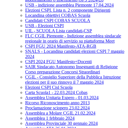
USB - indizione assemblea Piemonte 17.04.2024
Elezioni CSPI. Lista n. 2 componente Dirigenti
Locandina obiettivi COBAS Scuola
Candidati CSPI COBAS SCUOLA
USB - Elezioni CSPI
UIL - SCUOLA Lista candidati-CSP
FLC CGIL Piemonte - Indizione assemblea sindacale
regionale in orario di servizio su piattaforma Meet
CSPI FGU 2024 Manifesto-ATA-RGB
SNALS - Locandina candidati elezioni CSPI 7 maggio
2024
CSPI 2024 FGU Manifesto+Docenti
SAIR Sindacato Autonomo Insegnanti di Religione
Corso preparazione Concorsi Straordinari
CGIL - Consiglio Superiore della Pubblica Istruzione
elezioni per il suo rinnovo il 7 maggio 2024
Elezioni CSPI Cisl Scuola
Carta Scuola1 - 22.03.2024 Cobas
Assemblea Unitaria Espero - 01.03.2024
Ricorso Riconoscimento anno 2013
Proclamazione sciopero 23.02.2024
Assemblea a Molare CGIL 21.02.2024
Assemblea 1 febbraio 2024
Assemblea Provinciale 30 gennaio 2024