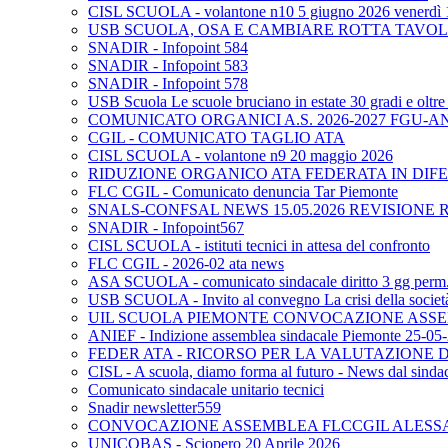
CISL SCUOLA - volantone n10 5 giugno 2026 venerdì 
USB SCUOLA, OSA E CAMBIARE ROTTA TAVO
SNADIR - Infopoint 584
SNADIR - Infopoint 583
SNADIR - Infopoint 578
USB Scuola Le scuole bruciano in estate 30 gradi e oltre 
COMUNICATO ORGANICI A.S. 2026-2027 FGU-A
CGIL - COMUNICATO TAGLIO ATA
CISL SCUOLA - volantone n9 20 maggio 2026
RIDUZIONE ORGANICO ATA FEDERATA IN DIFE
FLC CGIL - Comunicato denuncia Tar Piemonte
SNALS-CONFSAL NEWS 15.05.2026 REVISIONE 
SNADIR - Infopoint567
CISL SCUOLA - istituti tecnici in attesa del confronto
FLC CGIL - 2026-02 ata news
ASA SCUOLA - comunicato sindacale diritto 3 gg perm. p
USB SCUOLA - Invito al convegno La crisi della società e
UIL SCUOLA PIEMONTE CONVOCAZIONE ASSEM
ANIEF - Indizione assemblea sindacale Piemonte 25-05
FEDER ATA - RICORSO PER LA VALUTAZIONE DE
CISL - A scuola, diamo forma al futuro - News dal sindac
Comunicato sindacale unitario tecnici
Snadir newsletter559
CONVOCAZIONE ASSEMBLEA FLCCGIL ALESSAND
UNICOBAS - Sciopero 20 Aprile 2026