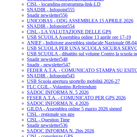
CISL - locandina-programma-link-LD
SNADIR - Infopoint555
Snadir newsletter556
UNICOBAS - ODG ASSEMBLEA 15 APRILE 2026
SNADIR - Infopoint554
CISL - LA VALUTAZIONE DELLE GPS
USB SCUOLA Assemblea online 13 aprile ore 17-19
ANIEF - Indizione assemblea sindacale Nazionale 08-0
USB SCUOLA PER UNA SCUOLA SICURA SERV
USB SCUOLA - dibattito sul volume Contro la scuola neo
Snadir newsletter548
Snadir - newsletter547
FEDER A.T.A. - COMUNICATO STAMPA SU ESIT
SNADIR - Infopoint545
USB Scuola apertura sportello mobilità 2026-27
FLC CGIL - Volantino Referendum
SADOC INFORMA N. 5 2026
FESER A.T.A. - COMUNICATO PER GPS 2026
SADOC INFORMA N. 4 2026
GILDA - Assemblea online 5 marzo 2026 signed
CISL - regionale sos gps
CISL - Question Time
Snadir newsletter536
SADOC INFORMA N. 2bis 2026
CISL - consulenze GPS