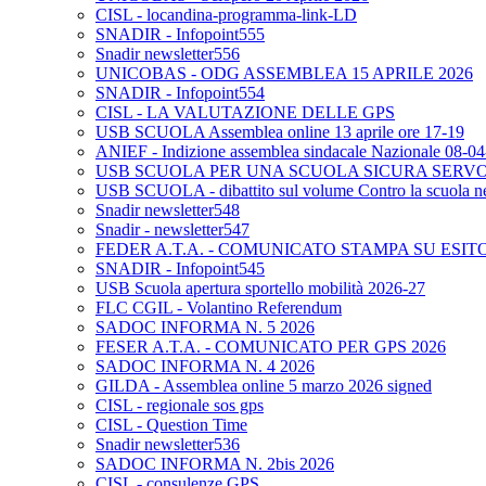
CISL - locandina-programma-link-LD
SNADIR - Infopoint555
Snadir newsletter556
UNICOBAS - ODG ASSEMBLEA 15 APRILE 2026
SNADIR - Infopoint554
CISL - LA VALUTAZIONE DELLE GPS
USB SCUOLA Assemblea online 13 aprile ore 17-19
ANIEF - Indizione assemblea sindacale Nazionale 08-0
USB SCUOLA PER UNA SCUOLA SICURA SERV
USB SCUOLA - dibattito sul volume Contro la scuola neo
Snadir newsletter548
Snadir - newsletter547
FEDER A.T.A. - COMUNICATO STAMPA SU ESIT
SNADIR - Infopoint545
USB Scuola apertura sportello mobilità 2026-27
FLC CGIL - Volantino Referendum
SADOC INFORMA N. 5 2026
FESER A.T.A. - COMUNICATO PER GPS 2026
SADOC INFORMA N. 4 2026
GILDA - Assemblea online 5 marzo 2026 signed
CISL - regionale sos gps
CISL - Question Time
Snadir newsletter536
SADOC INFORMA N. 2bis 2026
CISL - consulenze GPS