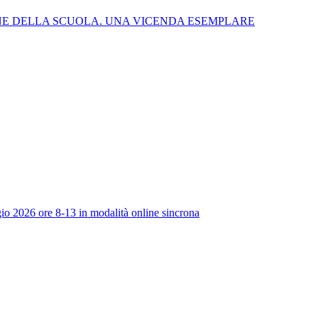
NE DELLA SCUOLA. UNA VICENDA ESEMPLARE
io 2026 ore 8-13 in modalità online sincrona