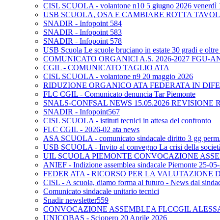
CISL SCUOLA - volantone n10 5 giugno 2026 venerdì 
USB SCUOLA, OSA E CAMBIARE ROTTA TAVO
SNADIR - Infopoint 584
SNADIR - Infopoint 583
SNADIR - Infopoint 578
USB Scuola Le scuole bruciano in estate 30 gradi e oltre 
COMUNICATO ORGANICI A.S. 2026-2027 FGU-A
CGIL - COMUNICATO TAGLIO ATA
CISL SCUOLA - volantone n9 20 maggio 2026
RIDUZIONE ORGANICO ATA FEDERATA IN DIFE
FLC CGIL - Comunicato denuncia Tar Piemonte
SNALS-CONFSAL NEWS 15.05.2026 REVISIONE 
SNADIR - Infopoint567
CISL SCUOLA - istituti tecnici in attesa del confronto
FLC CGIL - 2026-02 ata news
ASA SCUOLA - comunicato sindacale diritto 3 gg perm. p
USB SCUOLA - Invito al convegno La crisi della società e
UIL SCUOLA PIEMONTE CONVOCAZIONE ASSEM
ANIEF - Indizione assemblea sindacale Piemonte 25-05
FEDER ATA - RICORSO PER LA VALUTAZIONE DE
CISL - A scuola, diamo forma al futuro - News dal sindac
Comunicato sindacale unitario tecnici
Snadir newsletter559
CONVOCAZIONE ASSEMBLEA FLCCGIL ALESSAND
UNICOBAS - Sciopero 20 Aprile 2026