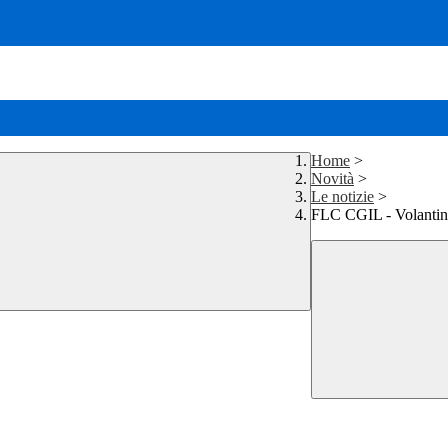
Home
>
Novità
>
Le notizie
>
FLC CGIL - Volanti