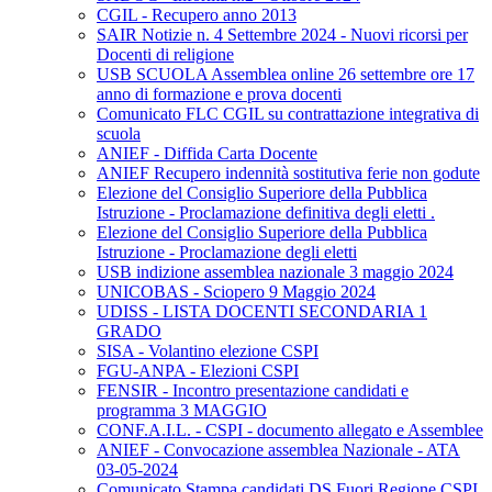
CGIL - Recupero anno 2013
SAIR Notizie n. 4 Settembre 2024 - Nuovi ricorsi per
Docenti di religione
USB SCUOLA Assemblea online 26 settembre ore 17
anno di formazione e prova docenti
Comunicato FLC CGIL su contrattazione integrativa di
scuola
ANIEF - Diffida Carta Docente
ANIEF Recupero indennità sostitutiva ferie non godute
Elezione del Consiglio Superiore della Pubblica
Istruzione - Proclamazione definitiva degli eletti .
Elezione del Consiglio Superiore della Pubblica
Istruzione - Proclamazione degli eletti
USB indizione assemblea nazionale 3 maggio 2024
UNICOBAS - Sciopero 9 Maggio 2024
UDISS - LISTA DOCENTI SECONDARIA 1
GRADO
SISA - Volantino elezione CSPI
FGU-ANPA - Elezioni CSPI
FENSIR - Incontro presentazione candidati e
programma 3 MAGGIO
CONF.A.I.L. - CSPI - documento allegato e Assemblee
ANIEF - Convocazione assemblea Nazionale - ATA
03-05-2024
Comunicato Stampa candidati DS Fuori Regione CSPI