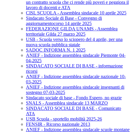
un contratto scuola che ci rende più poveri e peggiora il
lavoro di docenti e ATA
CISL SCUOLA - Assemblea sindacale 10 aprile 2025
Sindacato Sociale di Base - Convegno di
aggiornamentocorso 14 aprile 2025
FEDERAZIONE GILDA UNAMS - Assemblea
territoriale Gilda 27 marzo 2025
USB - Scuola verso lo sciopero del 4 aprile, per una
nuova scuola pubblica statale
SADOC INFORMA N. 1 2025
ANIEF - Indizione assemblea sindacale Piemonte 04-
04-2025
SINDACATO SOCIALE DI BASE - informazione
ricorsi
ANIEF - Indizione assemblea sindacale nazionale 10-
03-2025
ANIEF - Indizione assemblea sindacale insegnanti di
sostegno 07-03-2025
Sindacato sociale di base - Fondo Espero, no grazie
SNALS - Assemblea sindacale 13 MARZO
SINDACATO SOCIALE DI BASE - Comunicato
ATA
USB Scuola - sportello mobilità 2025-26
FENSIR - Ricorso nazionale 2013
ANIEF - Indizione assemblea sindacale scuole montane