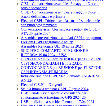
CISL - Convocazione assemblea 3 maggio - Docenti
scuola secondaria
CISL - Convocazione assemblea 2 maggio - Docenti
scuole dell'infanzia e primaria
Elezioni CSPI - Dirigentiscuola - manifesto elettorale
con punti programmatici
Convocazione assemblea sindacale regionale CISL -
ATA 29 aprile 2024
Assemblee presentazione candidati CSPI e programma
Elezioni CSPI Programma Anquap
Assemblea Regionale UIL 19 aprile 2024
SCIOPERO COMPARTO ISTRUZIONE E
RICERCA 19.04.2024 - SISA
CONVOCAZIONE per RIUNIONE per ELEZIONI
CSPI SECONDARIADI I E II GRADO
CONVOCAZIONE per RIUNIONE per ELEZIONI
CSPI INFANZIA-PRIMARIA
Indizione riunione CSPI 2024 Piemonte 23-04-2024
ANIEF
Elezioni C.S.P.I. - Dirigenti
Scuola Infanzia webinar CSPI 17 aprile 2024
USB Scuola Avvio sportello consulenze per
aggiornamento o inserimento GPS 2024-26
USB - indizione assemblea Piemonte 17.04.2024
Elezioni CSPI. Lista n. 2 componente Dirigenti