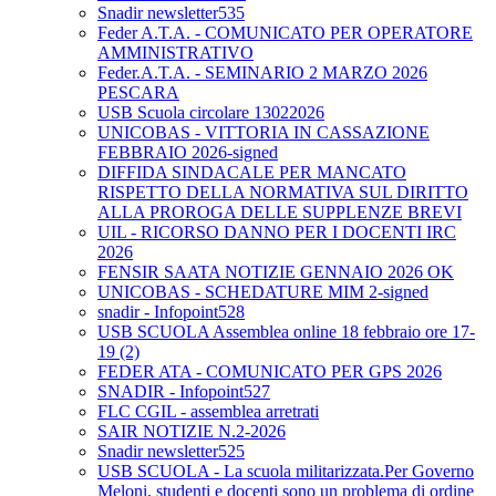
Snadir newsletter535
Feder A.T.A. - COMUNICATO PER OPERATORE
AMMINISTRATIVO
Feder.A.T.A. - SEMINARIO 2 MARZO 2026
PESCARA
USB Scuola circolare 13022026
UNICOBAS - VITTORIA IN CASSAZIONE
FEBBRAIO 2026-signed
DIFFIDA SINDACALE PER MANCATO
RISPETTO DELLA NORMATIVA SUL DIRITTO
ALLA PROROGA DELLE SUPPLENZE BREVI
UIL - RICORSO DANNO PER I DOCENTI IRC
2026
FENSIR SAATA NOTIZIE GENNAIO 2026 OK
UNICOBAS - SCHEDATURE MIM 2-signed
snadir - Infopoint528
USB SCUOLA Assemblea online 18 febbraio ore 17-
19 (2)
FEDER ATA - COMUNICATO PER GPS 2026
SNADIR - Infopoint527
FLC CGIL - assemblea arretrati
SAIR NOTIZIE N.2-2026
Snadir newsletter525
USB SCUOLA - La scuola militarizzata.Per Governo
Meloni, studenti e docenti sono un problema di ordine