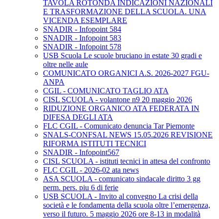
TAVOLA ROTONDA INDICAZIONI NAZIONALI
E TRASFORMAZIONE DELLA SCUOLA. UNA
VICENDA ESEMPLARE
SNADIR - Infopoint 584
SNADIR - Infopoint 583
SNADIR - Infopoint 578
USB Scuola Le scuole bruciano in estate 30 gradi e
oltre nelle aule
COMUNICATO ORGANICI A.S. 2026-2027 FGU-
ANPA
CGIL - COMUNICATO TAGLIO ATA
CISL SCUOLA - volantone n9 20 maggio 2026
RIDUZIONE ORGANICO ATA FEDERATA IN
DIFESA DEGLI ATA
FLC CGIL - Comunicato denuncia Tar Piemonte
SNALS-CONFSAL NEWS 15.05.2026 REVISIONE
RIFORMA ISTITUTI TECNICI
SNADIR - Infopoint567
CISL SCUOLA - istituti tecnici in attesa del confronto
FLC CGIL - 2026-02 ata news
ASA SCUOLA - comunicato sindacale diritto 3 gg
perm. pers. piu 6 di ferie
USB SCUOLA - Invito al convegno La crisi della
società e le fondamenta della scuola oltre l’emergenza,
verso il futuro. 5 maggio 2026 ore 8-13 in modalità