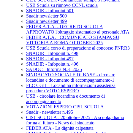
USB Scuola su rinnovo CCNL scuola
SNADIR - Infopoint 501
Snadir newsletter 500
Snadir newsletter 499
FEDER A.T.A. - DECRETO SCUOLA
APPROVATO l'oltraggio sistematico al personale ATA
FEDER A.T.A. - COMUNICATO STAMPA SU
VITTORIA A ROMA OTTOBRE 2025
USB Scuola corso di preparazione al concorso PNRR3
SNADIR - Infopoint n. 498
SNADIR - Infopoint 497
SNADIR - Infopoint n. 496
SADOC - Informa N.3 -2025
SINDACATO SOCIALE DI BASE - circolare
locandina e documento di accompagnamento-1
FLC CGIL - Locandina informazioni assistenza
procedura VOTO ESPERO
USB - circolare locandina e documento di
accompagnamento
VOTAZIONI ESPERO CISL SCUOLA
Snadir - newsletter n.495
CISL SCUOLA - 20 ottobre 2025 - A scuola, diamo
forma al futuro - News dal sindacato
FEDER ATA - La dignità calpestata