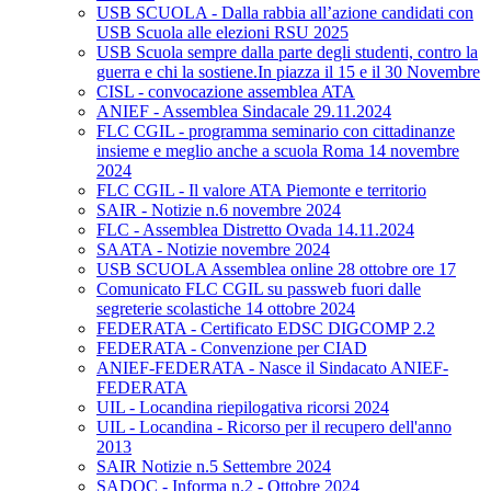
USB SCUOLA - Dalla rabbia all’azione candidati con
USB Scuola alle elezioni RSU 2025
USB Scuola sempre dalla parte degli studenti, contro la
guerra e chi la sostiene.In piazza il 15 e il 30 Novembre
CISL - convocazione assemblea ATA
ANIEF - Assemblea Sindacale 29.11.2024
FLC CGIL - programma seminario con cittadinanze
insieme e meglio anche a scuola Roma 14 novembre
2024
FLC CGIL - Il valore ATA Piemonte e territorio
SAIR - Notizie n.6 novembre 2024
FLC - Assemblea Distretto Ovada 14.11.2024
SAATA - Notizie novembre 2024
USB SCUOLA Assemblea online 28 ottobre ore 17
Comunicato FLC CGIL su passweb fuori dalle
segreterie scolastiche 14 ottobre 2024
FEDERATA - Certificato EDSC DIGCOMP 2.2
FEDERATA - Convenzione per CIAD
ANIEF-FEDERATA - Nasce il Sindacato ANIEF-
FEDERATA
UIL - Locandina riepilogativa ricorsi 2024
UIL - Locandina - Ricorso per il recupero dell'anno
2013
SAIR Notizie n.5 Settembre 2024
SADOC - Informa n.2 - Ottobre 2024