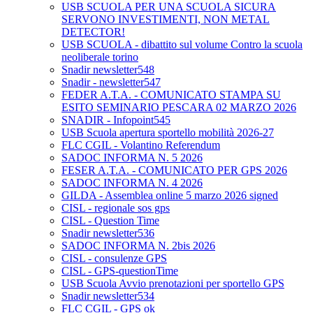
USB SCUOLA PER UNA SCUOLA SICURA
SERVONO INVESTIMENTI, NON METAL
DETECTOR!
USB SCUOLA - dibattito sul volume Contro la scuola
neoliberale torino
Snadir newsletter548
Snadir - newsletter547
FEDER A.T.A. - COMUNICATO STAMPA SU
ESITO SEMINARIO PESCARA 02 MARZO 2026
SNADIR - Infopoint545
USB Scuola apertura sportello mobilità 2026-27
FLC CGIL - Volantino Referendum
SADOC INFORMA N. 5 2026
FESER A.T.A. - COMUNICATO PER GPS 2026
SADOC INFORMA N. 4 2026
GILDA - Assemblea online 5 marzo 2026 signed
CISL - regionale sos gps
CISL - Question Time
Snadir newsletter536
SADOC INFORMA N. 2bis 2026
CISL - consulenze GPS
CISL - GPS-questionTime
USB Scuola Avvio prenotazioni per sportello GPS
Snadir newsletter534
FLC CGIL - GPS ok