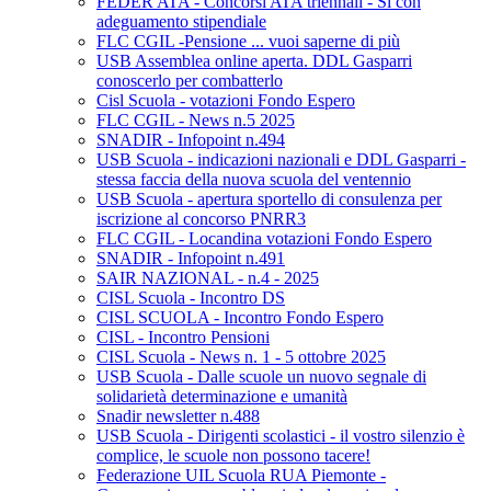
FEDER ATA - Concorsi ATA triennali - Si con
adeguamento stipendiale
FLC CGIL -Pensione ... vuoi saperne di più
USB Assemblea online aperta. DDL Gasparri
conoscerlo per combatterlo
Cisl Scuola - votazioni Fondo Espero
FLC CGIL - News n.5 2025
SNADIR - Infopoint n.494
USB Scuola - indicazioni nazionali e DDL Gasparri -
stessa faccia della nuova scuola del ventennio
USB Scuola - apertura sportello di consulenza per
iscrizione al concorso PNRR3
FLC CGIL - Locandina votazioni Fondo Espero
SNADIR - Infopoint n.491
SAIR NAZIONAL - n.4 - 2025
CISL Scuola - Incontro DS
CISL SCUOLA - Incontro Fondo Espero
CISL - Incontro Pensioni
CISL Scuola - News n. 1 - 5 ottobre 2025
USB Scuola - Dalle scuole un nuovo segnale di
solidarietà determinazione e umanità
Snadir newsletter n.488
USB Scuola - Dirigenti scolastici - il vostro silenzio è
complice, le scuole non possono tacere!
Federazione UIL Scuola RUA Piemonte -