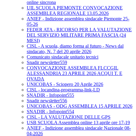
online sincrona
UIL SCUOLA PIEMONTE CONVOCAZIONE
ASSEMBLEA REGIONALE 13.05.2026
ANIEF - Indizione assemblea sindacale Piemonte 25-
05-26
FEDER ATA - RICORSO PER LA VALUTAZIONE
DEL SERVIZIO MILITARE PRIMA FASCIA (24
MESI)
CISL - A scuola, diamo forma al futuro - News dal
sindacato, N. 7 del 20 aprile 2026
Comunicato sindacale unitario tecnici
Snadir newsletter559
CONVOCAZIONE ASSEMBLEA FLCCGIL
ALESSANDRIA 23 APRILE 2026 ACQUI T. E
OVADA
UNICOBAS - Sciopero 20 Aprile 2026
CISL - locandina-programma-link-LD
SNADIR - Infopoint555
Snadir newsletter556
UNICOBAS - ODG ASSEMBLEA 15 APRILE 2026
SNADIR - Infopoint554
CISL - LA VALUTAZIONE DELLE GPS
USB SCUOLA Assemblea online 13 aprile ore 17-19
ANIEF - Indizione assemblea sindacale Nazionale 08-
04-2026