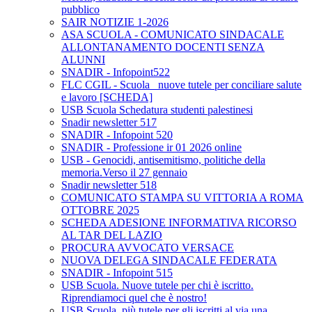
pubblico
SAIR NOTIZIE 1-2026
ASA SCUOLA - COMUNICATO SINDACALE
ALLONTANAMENTO DOCENTI SENZA
ALUNNI
SNADIR - Infopoint522
FLC CGIL - Scuola_ nuove tutele per conciliare salute
e lavoro [SCHEDA]
USB Scuola Schedatura studenti palestinesi
Snadir newsletter 517
SNADIR - Infopoint 520
SNADIR - Professione ir 01 2026 online
USB - Genocidi, antisemitismo, politiche della
memoria.Verso il 27 gennaio
Snadir newsletter 518
COMUNICATO STAMPA SU VITTORIA A ROMA
OTTOBRE 2025
SCHEDA ADESIONE INFORMATIVA RICORSO
AL TAR DEL LAZIO
PROCURA AVVOCATO VERSACE
NUOVA DELEGA SINDACALE FEDERATA
SNADIR - Infopoint 515
USB Scuola. Nuove tutele per chi è iscritto.
Riprendiamoci quel che è nostro!
USB Scuola, più tutele per gli iscritti al via una