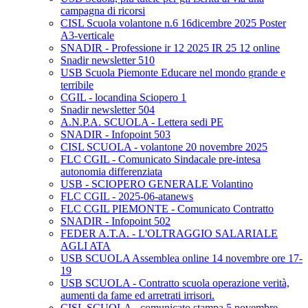
campagna di ricorsi
CISL Scuola volantone n.6 16dicembre 2025 Poster
A3-verticale
SNADIR - Professione ir 12 2025 IR 25 12 online
Snadir newsletter 510
USB Scuola Piemonte Educare nel mondo grande e
terribile
CGIL - locandina Sciopero 1
Snadir newsletter 504
A.N.P.A. SCUOLA - Lettera sedi PE
SNADIR - Infopoint 503
CISL SCUOLA - volantone 20 novembre 2025
FLC CGIL - Comunicato Sindacale pre-intesa
autonomia differenziata
USB - SCIOPERO GENERALE Volantino
FLC CGIL - 2025-06-atanews
FLC CGIL PIEMONTE - Comunicato Contratto
SNADIR - Infopoint 502
FEDER A.T.A. - L'OLTRAGGIO SALARIALE
AGLI ATA
USB SCUOLA Assemblea online 14 novembre ore 17-
19
USB SCUOLA - Contratto scuola operazione verità,
aumenti da fame ed arretrati irrisori.
CISL SCUOLA - comunicato stampa 5 novembre