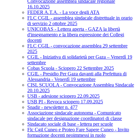
Convocazione assemblea sindacale regionale
16.10.2025
FEDER A.T.A. - La voce degli ATA
FLC CGIL - assemblea sindacale distrettuale in orario
di servizio 2 ottobre 2025
UNICOBAS - Lettera aperta - GAZA la libertà
d'insegnamento e la libera espressione dei Collegi
docenti
FLC CGIL - convocazione assemblea 29 settembre
2025
CGIL - Iniziativa di solidarietà per Gaza – Venerdì 19
settembre
Cobas Scuola - Sciopero 22 Settembre 2025
CGIL - Presidio Per Gaza davanti alla Prefettura di
Alessandria - Venerdì 19 settembre
CISL SCUOLA - Convocazione Assemblea Sindacale
20.10.2025
USB - adesione sciopero 22.09.2025
USB PI - Revoca sciopero 17.09.2025
Snadir - newsletter n. 477
Associazione sindacale autonoma - Comunicato
sindacale per designazione coordinatori di classe
Sindacato sociale di base - lettera per scuole
Flc Cgil Cuneo e Proteo Fare Sapere Cuneo - Invito
formazione docenti neoimmessi in ruolo