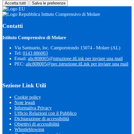
Accetta tutti
Salva le preferenze
Istituto Comprensivo di Molare
Contatti
Istituto Comprensivo di Molare
Via Santuario, loc. Camporotondo 15074 - Molare (AL)
Tel:
0143 886003
Email:
alic808005@istruzione.it
Link per inviare una mail
PEC:
alic808005@pec.istruzione.it
Link per inviare una mail
Sezione Link Utili
Cookie policy
Note legali
Informativa Privacy
Ufficio Relazioni con il Pubblico
Dichiarazione di accessibilità
Obiettivi di accessibilità
Whistleblowing