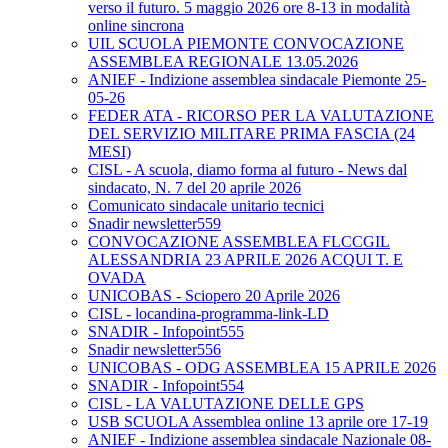
verso il futuro. 5 maggio 2026 ore 8-13 in modalità
online sincrona
UIL SCUOLA PIEMONTE CONVOCAZIONE
ASSEMBLEA REGIONALE 13.05.2026
ANIEF - Indizione assemblea sindacale Piemonte 25-
05-26
FEDER ATA - RICORSO PER LA VALUTAZIONE
DEL SERVIZIO MILITARE PRIMA FASCIA (24
MESI)
CISL - A scuola, diamo forma al futuro - News dal
sindacato, N. 7 del 20 aprile 2026
Comunicato sindacale unitario tecnici
Snadir newsletter559
CONVOCAZIONE ASSEMBLEA FLCCGIL
ALESSANDRIA 23 APRILE 2026 ACQUI T. E
OVADA
UNICOBAS - Sciopero 20 Aprile 2026
CISL - locandina-programma-link-LD
SNADIR - Infopoint555
Snadir newsletter556
UNICOBAS - ODG ASSEMBLEA 15 APRILE 2026
SNADIR - Infopoint554
CISL - LA VALUTAZIONE DELLE GPS
USB SCUOLA Assemblea online 13 aprile ore 17-19
ANIEF - Indizione assemblea sindacale Nazionale 08-