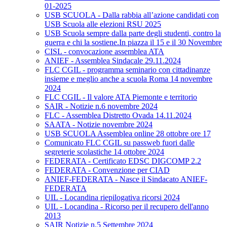
01-2025
USB SCUOLA - Dalla rabbia all’azione candidati con
USB Scuola alle elezioni RSU 2025
USB Scuola sempre dalla parte degli studenti, contro la
guerra e chi la sostiene.In piazza il 15 e il 30 Novembre
CISL - convocazione assemblea ATA
ANIEF - Assemblea Sindacale 29.11.2024
FLC CGIL - programma seminario con cittadinanze
insieme e meglio anche a scuola Roma 14 novembre
2024
FLC CGIL - Il valore ATA Piemonte e territorio
SAIR - Notizie n.6 novembre 2024
FLC - Assemblea Distretto Ovada 14.11.2024
SAATA - Notizie novembre 2024
USB SCUOLA Assemblea online 28 ottobre ore 17
Comunicato FLC CGIL su passweb fuori dalle
segreterie scolastiche 14 ottobre 2024
FEDERATA - Certificato EDSC DIGCOMP 2.2
FEDERATA - Convenzione per CIAD
ANIEF-FEDERATA - Nasce il Sindacato ANIEF-
FEDERATA
UIL - Locandina riepilogativa ricorsi 2024
UIL - Locandina - Ricorso per il recupero dell'anno
2013
SAIR Notizie n.5 Settembre 2024