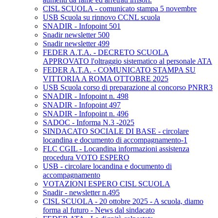
CISL SCUOLA - comunicato stampa 5 novembre
USB Scuola su rinnovo CCNL scuola
SNADIR - Infopoint 501
Snadir newsletter 500
Snadir newsletter 499
FEDER A.T.A. - DECRETO SCUOLA
APPROVATO l'oltraggio sistematico al personale ATA
FEDER A.T.A. - COMUNICATO STAMPA SU
VITTORIA A ROMA OTTOBRE 2025
USB Scuola corso di preparazione al concorso PNRR3
SNADIR - Infopoint n. 498
SNADIR - Infopoint 497
SNADIR - Infopoint n. 496
SADOC - Informa N.3 -2025
SINDACATO SOCIALE DI BASE - circolare
locandina e documento di accompagnamento-1
FLC CGIL - Locandina informazioni assistenza
procedura VOTO ESPERO
USB - circolare locandina e documento di
accompagnamento
VOTAZIONI ESPERO CISL SCUOLA
Snadir - newsletter n.495
CISL SCUOLA - 20 ottobre 2025 - A scuola, diamo
forma al futuro - News dal sindacato