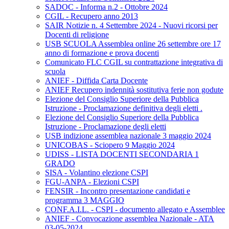
SADOC - Informa n.2 - Ottobre 2024
CGIL - Recupero anno 2013
SAIR Notizie n. 4 Settembre 2024 - Nuovi ricorsi per
Docenti di religione
USB SCUOLA Assemblea online 26 settembre ore 17
anno di formazione e prova docenti
Comunicato FLC CGIL su contrattazione integrativa di
scuola
ANIEF - Diffida Carta Docente
ANIEF Recupero indennità sostitutiva ferie non godute
Elezione del Consiglio Superiore della Pubblica
Istruzione - Proclamazione definitiva degli eletti .
Elezione del Consiglio Superiore della Pubblica
Istruzione - Proclamazione degli eletti
USB indizione assemblea nazionale 3 maggio 2024
UNICOBAS - Sciopero 9 Maggio 2024
UDISS - LISTA DOCENTI SECONDARIA 1
GRADO
SISA - Volantino elezione CSPI
FGU-ANPA - Elezioni CSPI
FENSIR - Incontro presentazione candidati e
programma 3 MAGGIO
CONF.A.I.L. - CSPI - documento allegato e Assemblee
ANIEF - Convocazione assemblea Nazionale - ATA
03-05-2024