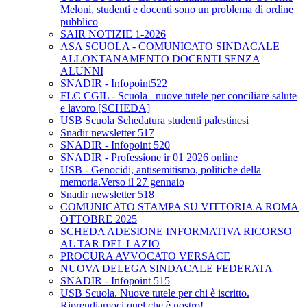
Meloni, studenti e docenti sono un problema di ordine
pubblico
SAIR NOTIZIE 1-2026
ASA SCUOLA - COMUNICATO SINDACALE
ALLONTANAMENTO DOCENTI SENZA
ALUNNI
SNADIR - Infopoint522
FLC CGIL - Scuola_ nuove tutele per conciliare salute
e lavoro [SCHEDA]
USB Scuola Schedatura studenti palestinesi
Snadir newsletter 517
SNADIR - Infopoint 520
SNADIR - Professione ir 01 2026 online
USB - Genocidi, antisemitismo, politiche della
memoria.Verso il 27 gennaio
Snadir newsletter 518
COMUNICATO STAMPA SU VITTORIA A ROMA
OTTOBRE 2025
SCHEDA ADESIONE INFORMATIVA RICORSO
AL TAR DEL LAZIO
PROCURA AVVOCATO VERSACE
NUOVA DELEGA SINDACALE FEDERATA
SNADIR - Infopoint 515
USB Scuola. Nuove tutele per chi è iscritto.
Riprendiamoci quel che è nostro!