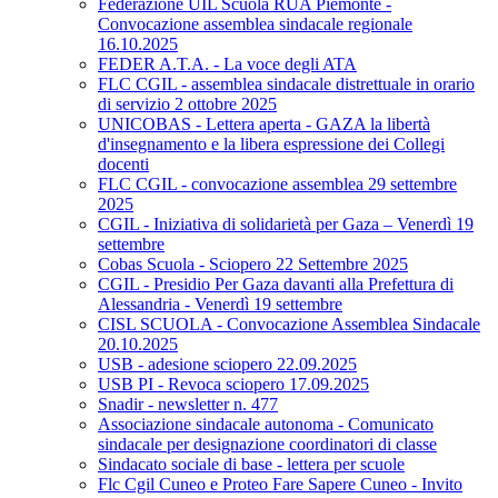
Federazione UIL Scuola RUA Piemonte -
Convocazione assemblea sindacale regionale
16.10.2025
FEDER A.T.A. - La voce degli ATA
FLC CGIL - assemblea sindacale distrettuale in orario
di servizio 2 ottobre 2025
UNICOBAS - Lettera aperta - GAZA la libertà
d'insegnamento e la libera espressione dei Collegi
docenti
FLC CGIL - convocazione assemblea 29 settembre
2025
CGIL - Iniziativa di solidarietà per Gaza – Venerdì 19
settembre
Cobas Scuola - Sciopero 22 Settembre 2025
CGIL - Presidio Per Gaza davanti alla Prefettura di
Alessandria - Venerdì 19 settembre
CISL SCUOLA - Convocazione Assemblea Sindacale
20.10.2025
USB - adesione sciopero 22.09.2025
USB PI - Revoca sciopero 17.09.2025
Snadir - newsletter n. 477
Associazione sindacale autonoma - Comunicato
sindacale per designazione coordinatori di classe
Sindacato sociale di base - lettera per scuole
Flc Cgil Cuneo e Proteo Fare Sapere Cuneo - Invito