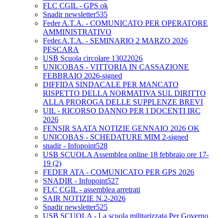
FLC CGIL - GPS ok
Snadir newsletter535
Feder A.T.A. - COMUNICATO PER OPERATORE
AMMINISTRATIVO
Feder.A.T.A. - SEMINARIO 2 MARZO 2026
PESCARA
USB Scuola circolare 13022026
UNICOBAS - VITTORIA IN CASSAZIONE
FEBBRAIO 2026-signed
DIFFIDA SINDACALE PER MANCATO
RISPETTO DELLA NORMATIVA SUL DIRITTO
ALLA PROROGA DELLE SUPPLENZE BREVI
UIL - RICORSO DANNO PER I DOCENTI IRC
2026
FENSIR SAATA NOTIZIE GENNAIO 2026 OK
UNICOBAS - SCHEDATURE MIM 2-signed
snadir - Infopoint528
USB SCUOLA Assemblea online 18 febbraio ore 17-
19 (2)
FEDER ATA - COMUNICATO PER GPS 2026
SNADIR - Infopoint527
FLC CGIL - assemblea arretrati
SAIR NOTIZIE N.2-2026
Snadir newsletter525
USB SCUOLA - La scuola militarizzata.Per Governo