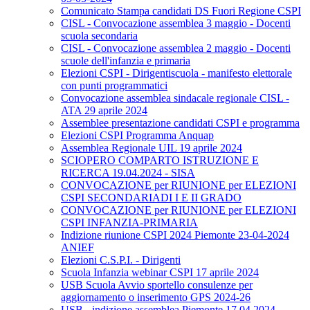
Comunicato Stampa candidati DS Fuori Regione CSPI
CISL - Convocazione assemblea 3 maggio - Docenti
scuola secondaria
CISL - Convocazione assemblea 2 maggio - Docenti
scuole dell'infanzia e primaria
Elezioni CSPI - Dirigentiscuola - manifesto elettorale
con punti programmatici
Convocazione assemblea sindacale regionale CISL -
ATA 29 aprile 2024
Assemblee presentazione candidati CSPI e programma
Elezioni CSPI Programma Anquap
Assemblea Regionale UIL 19 aprile 2024
SCIOPERO COMPARTO ISTRUZIONE E
RICERCA 19.04.2024 - SISA
CONVOCAZIONE per RIUNIONE per ELEZIONI
CSPI SECONDARIADI I E II GRADO
CONVOCAZIONE per RIUNIONE per ELEZIONI
CSPI INFANZIA-PRIMARIA
Indizione riunione CSPI 2024 Piemonte 23-04-2024
ANIEF
Elezioni C.S.P.I. - Dirigenti
Scuola Infanzia webinar CSPI 17 aprile 2024
USB Scuola Avvio sportello consulenze per
aggiornamento o inserimento GPS 2024-26
USB - indizione assemblea Piemonte 17.04.2024