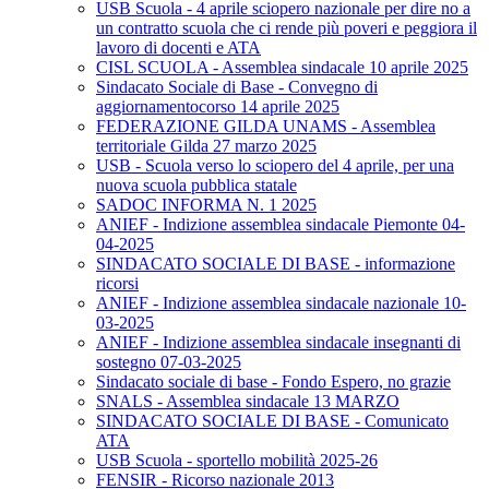
USB Scuola - 4 aprile sciopero nazionale per dire no a
un contratto scuola che ci rende più poveri e peggiora il
lavoro di docenti e ATA
CISL SCUOLA - Assemblea sindacale 10 aprile 2025
Sindacato Sociale di Base - Convegno di
aggiornamentocorso 14 aprile 2025
FEDERAZIONE GILDA UNAMS - Assemblea
territoriale Gilda 27 marzo 2025
USB - Scuola verso lo sciopero del 4 aprile, per una
nuova scuola pubblica statale
SADOC INFORMA N. 1 2025
ANIEF - Indizione assemblea sindacale Piemonte 04-
04-2025
SINDACATO SOCIALE DI BASE - informazione
ricorsi
ANIEF - Indizione assemblea sindacale nazionale 10-
03-2025
ANIEF - Indizione assemblea sindacale insegnanti di
sostegno 07-03-2025
Sindacato sociale di base - Fondo Espero, no grazie
SNALS - Assemblea sindacale 13 MARZO
SINDACATO SOCIALE DI BASE - Comunicato
ATA
USB Scuola - sportello mobilità 2025-26
FENSIR - Ricorso nazionale 2013