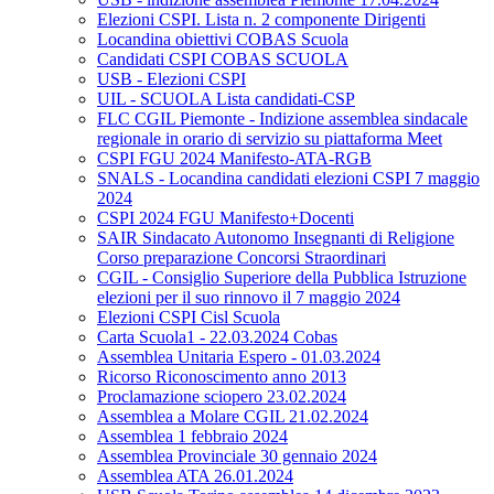
Elezioni CSPI. Lista n. 2 componente Dirigenti
Locandina obiettivi COBAS Scuola
Candidati CSPI COBAS SCUOLA
USB - Elezioni CSPI
UIL - SCUOLA Lista candidati-CSP
FLC CGIL Piemonte - Indizione assemblea sindacale
regionale in orario di servizio su piattaforma Meet
CSPI FGU 2024 Manifesto-ATA-RGB
SNALS - Locandina candidati elezioni CSPI 7 maggio
2024
CSPI 2024 FGU Manifesto+Docenti
SAIR Sindacato Autonomo Insegnanti di Religione
Corso preparazione Concorsi Straordinari
CGIL - Consiglio Superiore della Pubblica Istruzione
elezioni per il suo rinnovo il 7 maggio 2024
Elezioni CSPI Cisl Scuola
Carta Scuola1 - 22.03.2024 Cobas
Assemblea Unitaria Espero - 01.03.2024
Ricorso Riconoscimento anno 2013
Proclamazione sciopero 23.02.2024
Assemblea a Molare CGIL 21.02.2024
Assemblea 1 febbraio 2024
Assemblea Provinciale 30 gennaio 2024
Assemblea ATA 26.01.2024