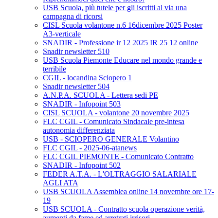
USB Scuola, più tutele per gli iscritti al via una
campagna di ricorsi
CISL Scuola volantone n.6 16dicembre 2025 Poster
A3-verticale
SNADIR - Professione ir 12 2025 IR 25 12 online
Snadir newsletter 510
USB Scuola Piemonte Educare nel mondo grande e
terribile
CGIL - locandina Sciopero 1
Snadir newsletter 504
A.N.P.A. SCUOLA - Lettera sedi PE
SNADIR - Infopoint 503
CISL SCUOLA - volantone 20 novembre 2025
FLC CGIL - Comunicato Sindacale pre-intesa
autonomia differenziata
USB - SCIOPERO GENERALE Volantino
FLC CGIL - 2025-06-atanews
FLC CGIL PIEMONTE - Comunicato Contratto
SNADIR - Infopoint 502
FEDER A.T.A. - L'OLTRAGGIO SALARIALE
AGLI ATA
USB SCUOLA Assemblea online 14 novembre ore 17-
19
USB SCUOLA - Contratto scuola operazione verità,
aumenti da fame ed arretrati irrisori.