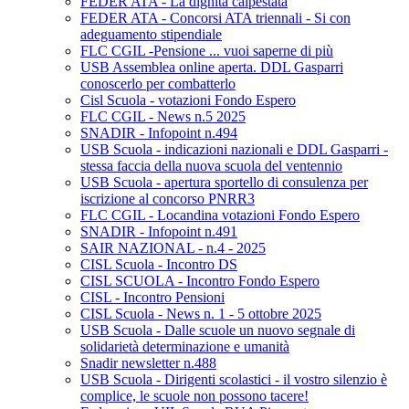
FEDER ATA - La dignità calpestata
FEDER ATA - Concorsi ATA triennali - Si con
adeguamento stipendiale
FLC CGIL -Pensione ... vuoi saperne di più
USB Assemblea online aperta. DDL Gasparri
conoscerlo per combatterlo
Cisl Scuola - votazioni Fondo Espero
FLC CGIL - News n.5 2025
SNADIR - Infopoint n.494
USB Scuola - indicazioni nazionali e DDL Gasparri -
stessa faccia della nuova scuola del ventennio
USB Scuola - apertura sportello di consulenza per
iscrizione al concorso PNRR3
FLC CGIL - Locandina votazioni Fondo Espero
SNADIR - Infopoint n.491
SAIR NAZIONAL - n.4 - 2025
CISL Scuola - Incontro DS
CISL SCUOLA - Incontro Fondo Espero
CISL - Incontro Pensioni
CISL Scuola - News n. 1 - 5 ottobre 2025
USB Scuola - Dalle scuole un nuovo segnale di
solidarietà determinazione e umanità
Snadir newsletter n.488
USB Scuola - Dirigenti scolastici - il vostro silenzio è
complice, le scuole non possono tacere!