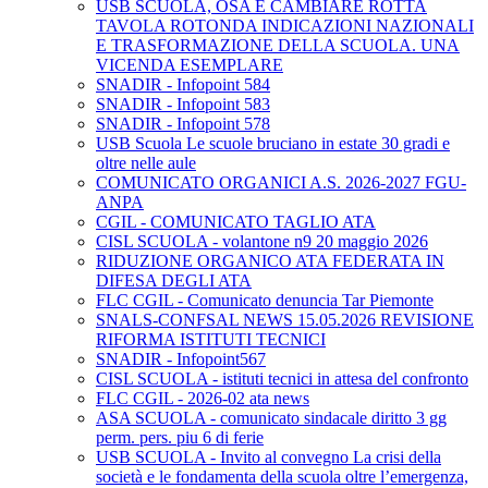
USB SCUOLA, OSA E CAMBIARE ROTTA
TAVOLA ROTONDA INDICAZIONI NAZIONALI
E TRASFORMAZIONE DELLA SCUOLA. UNA
VICENDA ESEMPLARE
SNADIR - Infopoint 584
SNADIR - Infopoint 583
SNADIR - Infopoint 578
USB Scuola Le scuole bruciano in estate 30 gradi e
oltre nelle aule
COMUNICATO ORGANICI A.S. 2026-2027 FGU-
ANPA
CGIL - COMUNICATO TAGLIO ATA
CISL SCUOLA - volantone n9 20 maggio 2026
RIDUZIONE ORGANICO ATA FEDERATA IN
DIFESA DEGLI ATA
FLC CGIL - Comunicato denuncia Tar Piemonte
SNALS-CONFSAL NEWS 15.05.2026 REVISIONE
RIFORMA ISTITUTI TECNICI
SNADIR - Infopoint567
CISL SCUOLA - istituti tecnici in attesa del confronto
FLC CGIL - 2026-02 ata news
ASA SCUOLA - comunicato sindacale diritto 3 gg
perm. pers. piu 6 di ferie
USB SCUOLA - Invito al convegno La crisi della
società e le fondamenta della scuola oltre l’emergenza,