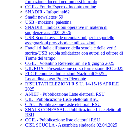
formazione docenti neoimmessi in ruolo
CGIL - Fondo Espero - Incontro online
SNADIR - Infopoint462
Snadir newsletter459
USB - mozione_palestina
SNADIR - Indicazioni operative in materia di
supplenze a.s. 2025-2026
USB Scuola avvia le prenotazioni per lo sportello
assegnazioni provvisorie e utilizzazioni
Fratelli d’Italia all'attacco della scuola e della verità
storica-USB scuola solidarizza con autori ed editore di
Trame del tempo
CGIL - Volantino Referendum 8 e 9 giugno 2025
UIL RUA - Presentazione corso formazione IRC 2025
FLC Piemonte - Indicazioni Nazionali 2025 -
Locandina corso Proteo Piemonte
RISULTATI ELEZIONI R.S.U. 14-15-16 APRILE
2025
ANIEF - Pubblicazione Liste elettorali RSU
UIL - Pubblicazione Liste elettorali RSU
CISL - Pubblicazione Liste elettorali RSU
SNALS CONFASAL - Pubblicazione Liste elettorali
RSU
CGIL - Pubblicazione liste elettorali RSU
CISL SCUOLA - Assemblea sindacale 02.04.2025