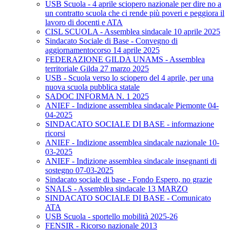
USB Scuola - 4 aprile sciopero nazionale per dire no a
un contratto scuola che ci rende più poveri e peggiora il
lavoro di docenti e ATA
CISL SCUOLA - Assemblea sindacale 10 aprile 2025
Sindacato Sociale di Base - Convegno di
aggiornamentocorso 14 aprile 2025
FEDERAZIONE GILDA UNAMS - Assemblea
territoriale Gilda 27 marzo 2025
USB - Scuola verso lo sciopero del 4 aprile, per una
nuova scuola pubblica statale
SADOC INFORMA N. 1 2025
ANIEF - Indizione assemblea sindacale Piemonte 04-
04-2025
SINDACATO SOCIALE DI BASE - informazione
ricorsi
ANIEF - Indizione assemblea sindacale nazionale 10-
03-2025
ANIEF - Indizione assemblea sindacale insegnanti di
sostegno 07-03-2025
Sindacato sociale di base - Fondo Espero, no grazie
SNALS - Assemblea sindacale 13 MARZO
SINDACATO SOCIALE DI BASE - Comunicato
ATA
USB Scuola - sportello mobilità 2025-26
FENSIR - Ricorso nazionale 2013