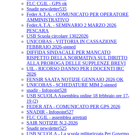
FLC CGIL - GPS ok
Snadir newsletter535
Feder A.T.A. - COMUNICATO PER OPERATORE
AMMINISTRATIVO
Feder.A.T.A. - SEMINARIO 2 MARZO 2026
PESCARA
USB Scuola circolare 13022026
UNICOBAS - VITTORIA IN CASSAZIONE
FEBBRAIO 2026-signed
DIFFIDA SINDACALE PER MANCATO
RISPETTO DELLA NORMATIVA SUL DIRITTO
ALLA PROROGA DELLE SUPPLENZE BREVI
UIL - RICORSO DANNO PER I DOCENTI IRC
2026
FENSIR SAATA NOTIZIE GENNAIO 2026 OK
UNICOBAS - SCHEDATURE MIM 2-signed
snadir - Infopoint528
USB SCUOLA Assemblea online 18 febbraio ore 17-
19 (2)
FEDER ATA - COMUNICATO PER GPS 2026
SNADIR - Infopoint527
FLC CGIL - assemblea arretrati
SAIR NOTIZIE N.2-2026
Snadir newsletter525
USB SCUOLA - La scuola militarizzata.Per Governo