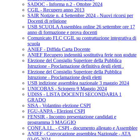
SADOC - Informa n.2 - Ottobre 2024
CGIL - Recupero anno 2013
SAIR Notizie n. 4 Settembre 2024 - Nuovi ricorsi per
Docenti di religione
USB SCUOLA Assemblea online 26 settembre ore 17
anno di formazione e prova docenti
Comunicato FLC CGIL su contrattazione integrativa di
scuola
ANIEF - Diffida Carta Docente
ANIEF Recupero indennità sostitutiva ferie non godute
Elezione del Consiglio Superiore della Pubblica
Istruzione - Proclamazione definitiva degli eletti .
Elezione del Consiglio Superiore della Pubblica
Istruzione - Proclamazione degli eletti
USB indizione assemblea nazionale 3 maggio 2024
UNICOBAS - Sciopero 9 Maggio 2024
UDISS - LISTA DOCENTI SECONDARIA 1
GRADO
SISA - Volantino elezione CSPI
FGU-ANPA - Elezioni CSPI
FENSIR - Incontro presentazione candidati e
programma 3 MAGGIO
CONF.A.I.L. - CSPI - documento allegato e Assemblee
ANIEF - Convocazione assemblea Nazionale - ATA
03-05-2024