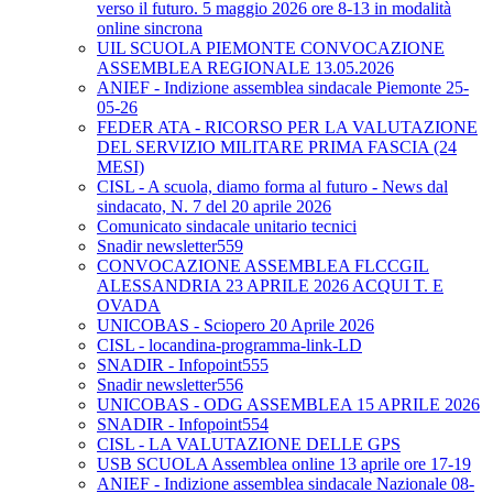
verso il futuro. 5 maggio 2026 ore 8-13 in modalità
online sincrona
UIL SCUOLA PIEMONTE CONVOCAZIONE
ASSEMBLEA REGIONALE 13.05.2026
ANIEF - Indizione assemblea sindacale Piemonte 25-
05-26
FEDER ATA - RICORSO PER LA VALUTAZIONE
DEL SERVIZIO MILITARE PRIMA FASCIA (24
MESI)
CISL - A scuola, diamo forma al futuro - News dal
sindacato, N. 7 del 20 aprile 2026
Comunicato sindacale unitario tecnici
Snadir newsletter559
CONVOCAZIONE ASSEMBLEA FLCCGIL
ALESSANDRIA 23 APRILE 2026 ACQUI T. E
OVADA
UNICOBAS - Sciopero 20 Aprile 2026
CISL - locandina-programma-link-LD
SNADIR - Infopoint555
Snadir newsletter556
UNICOBAS - ODG ASSEMBLEA 15 APRILE 2026
SNADIR - Infopoint554
CISL - LA VALUTAZIONE DELLE GPS
USB SCUOLA Assemblea online 13 aprile ore 17-19
ANIEF - Indizione assemblea sindacale Nazionale 08-