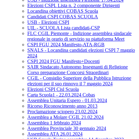
Elezioni CSPI. Lista n. 2 componente Dirigenti
Locandina obiettivi COBAS Scuola
Candidati CSPI COBAS SCUOLA
USB - Elezioni CSPI
UIL - SCUOLA Lista candidati-CSP
FLC CGIL Piemonte - Indizione assemblea sindacale
regionale in orario di servizio su piattaforma Meet
CSPI FGU 2024 Manifesto-ATA-RGB
SNALS - Locandina candidati elezioni CSPI 7 maggio
2024
CSPI 2024 FGU Manifesto+Docenti
SAIR Sindacato Autonomo Insegnanti di Religione
Corso preparazione Concorsi Straordinari
CGIL - Consiglio Superiore della Pubblica Istruzione
elezioni per il suo rinnovo il 7 maggio 2024
Elezioni CSPI Cisl Scuola
Carta Scuola1 - 22.03.2024 Cobas
Assemblea Unitaria Espero - 01.03.2024
Ricorso Riconoscimento anno 2013
Proclamazione sciopero 23.02.2024
Assemblea a Molare CGIL 21.02.2024
Assemblea 1 febbraio 2024
Assemblea Provinciale 30 gennaio 2024
Assemblea ATA 26.01.2024