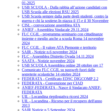
01-2025
USB SCUOLA - Dalla rabbia all’azione candidati con
USB Scuola alle elezioni RSU 2025
USB Scuola sempre dalla parte degli studenti, contro la
guerra e chi la sostiene.In piazza il 15 e il 30 Novembre
CISL - convocazione assemblea ATA
ANIEF - Assemblea Sindacale 29.11.2024
FLC CGIL - programma seminario con cittadinanze
insieme e meglio anche a scuola Roma 14 novembre
2024
FLC CGIL - Il valore ATA Piemonte e territorio
SAIR - Notizie n.6 novembre 2024
FLC - Assemblea Distretto Ovada 14.11.2024
SAATA - Notizie novembre 2024
USB SCUOLA Assemblea online 28 ottobre ore 17
Comunicato FLC CGIL su passweb fuori dalle
segreterie scolastiche 14 ottobre 2024
FEDERATA - Certificato EDSC DIGCOMP 2.2
FEDERATA - Convenzione per CIAD
ANIEF-FEDERATA - Nasce il Sindacato ANIEF-
FEDERATA
UIL - Locandina riepilogativa ricorsi 2024
UIL - Locandina - Ricorso per il recupero dell'anno
2013
SAIR Notizie n.5 Settembre 2024