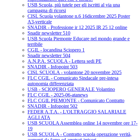
USB Scuola, più tutele per gli iscritti al via una
campagna di ricorsi
CISL Scuola volantone n.6 16dicembre 2025 Poster
A3-verticale
SNADIR - Professione ir 12 2025 IR 25 12 online
Snadir newsletter 510
USB Scuola Piemonte Educare nel mondo grande e
terribile
CGIL - locandina Sciopero 1
Snadir newsletter 504
A.N.P.A. SCUOLA - Lettera sedi PE
SNADIR - Infopoint 503
CISL SCUOLA - volantone 20 novembre 2025
FLC CGIL - Comunicato Sindacale pre-intesa
autonomia differenziata
USB - SCIOPERO GENERALE Volantino
FLC CGIL - 2025-06-atanews
FLC CGIL PIEMONTE - Comunicato Contratto
SNADIR - Infopoint 502
FEDER A.T.A. - L'OLTRAGGIO SALARIALE
AGLI ATA
USB SCUOLA Assemblea online 14 novembre ore 17-
19
USB SCUOLA - Contratto scuola operazione verità,
aumenti da fame ed arretrati irrisori.