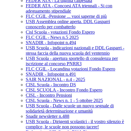
FEDER ATA - La dignità calpestata
FEDER ATA - Concorsi ATA triennali - Si con
adeguamento stipendiale
FLC CGIL -Pensione ... vuoi saperne di più
USB Assemblea online aperta. DDL Gasparri
conoscerlo per combatterlo
Cisl Scuola - votazioni Fondo Espero
FLC CGIL - News n.5 2025
SNADIR - Infopoint n.494
USB Scuola - indicazioni nazionali e DDL Gasparri -
stessa faccia della nuova scuola del ventennio
USB Scuola - apertura sportello di consulenza per
iscrizione al concorso PNRR3
FLC CGIL - Locandina votazioni Fondo Espero
SNADIR - Infopoint n.491
SAIR NAZIONAL - n.4 - 2025
CISL Scuola - Incontro DS
CISL SCUOLA - Incontro Fondo Espero
CISL - Incontro Pensioni
CISL Scuola - News n. 1 - 5 ottobre 2025
USB Scuola - Dalle scuole un nuovo segnale di
solidarietà determinazione e umanità
Snadir newsletter n.488
USB Scuola - Dirigenti scolastici - il vostro silenzio è
complice, le scuole non possono tacere!