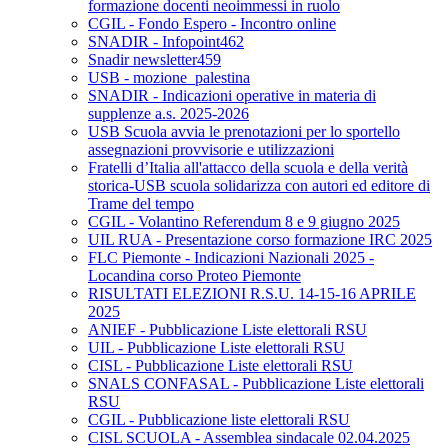
formazione docenti neoimmessi in ruolo
CGIL - Fondo Espero - Incontro online
SNADIR - Infopoint462
Snadir newsletter459
USB - mozione_palestina
SNADIR - Indicazioni operative in materia di
supplenze a.s. 2025-2026
USB Scuola avvia le prenotazioni per lo sportello
assegnazioni provvisorie e utilizzazioni
Fratelli d’Italia all'attacco della scuola e della verità
storica-USB scuola solidarizza con autori ed editore di
Trame del tempo
CGIL - Volantino Referendum 8 e 9 giugno 2025
UIL RUA - Presentazione corso formazione IRC 2025
FLC Piemonte - Indicazioni Nazionali 2025 -
Locandina corso Proteo Piemonte
RISULTATI ELEZIONI R.S.U. 14-15-16 APRILE
2025
ANIEF - Pubblicazione Liste elettorali RSU
UIL - Pubblicazione Liste elettorali RSU
CISL - Pubblicazione Liste elettorali RSU
SNALS CONFASAL - Pubblicazione Liste elettorali
RSU
CGIL - Pubblicazione liste elettorali RSU
CISL SCUOLA - Assemblea sindacale 02.04.2025