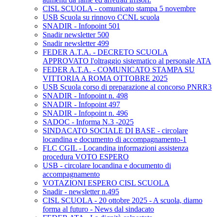
CISL SCUOLA - comunicato stampa 5 novembre
USB Scuola su rinnovo CCNL scuola
SNADIR - Infopoint 501
Snadir newsletter 500
Snadir newsletter 499
FEDER A.T.A. - DECRETO SCUOLA
APPROVATO l'oltraggio sistematico al personale ATA
FEDER A.T.A. - COMUNICATO STAMPA SU
VITTORIA A ROMA OTTOBRE 2025
USB Scuola corso di preparazione al concorso PNRR3
SNADIR - Infopoint n. 498
SNADIR - Infopoint 497
SNADIR - Infopoint n. 496
SADOC - Informa N.3 -2025
SINDACATO SOCIALE DI BASE - circolare
locandina e documento di accompagnamento-1
FLC CGIL - Locandina informazioni assistenza
procedura VOTO ESPERO
USB - circolare locandina e documento di
accompagnamento
VOTAZIONI ESPERO CISL SCUOLA
Snadir - newsletter n.495
CISL SCUOLA - 20 ottobre 2025 - A scuola, diamo
forma al futuro - News dal sindacato