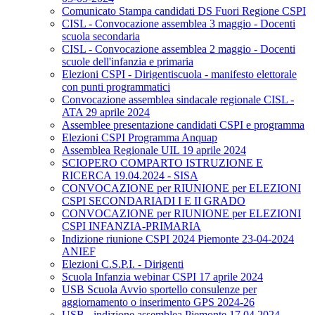
Comunicato Stampa candidati DS Fuori Regione CSPI
CISL - Convocazione assemblea 3 maggio - Docenti
scuola secondaria
CISL - Convocazione assemblea 2 maggio - Docenti
scuole dell'infanzia e primaria
Elezioni CSPI - Dirigentiscuola - manifesto elettorale
con punti programmatici
Convocazione assemblea sindacale regionale CISL -
ATA 29 aprile 2024
Assemblee presentazione candidati CSPI e programma
Elezioni CSPI Programma Anquap
Assemblea Regionale UIL 19 aprile 2024
SCIOPERO COMPARTO ISTRUZIONE E
RICERCA 19.04.2024 - SISA
CONVOCAZIONE per RIUNIONE per ELEZIONI
CSPI SECONDARIADI I E II GRADO
CONVOCAZIONE per RIUNIONE per ELEZIONI
CSPI INFANZIA-PRIMARIA
Indizione riunione CSPI 2024 Piemonte 23-04-2024
ANIEF
Elezioni C.S.P.I. - Dirigenti
Scuola Infanzia webinar CSPI 17 aprile 2024
USB Scuola Avvio sportello consulenze per
aggiornamento o inserimento GPS 2024-26
USB - indizione assemblea Piemonte 17.04.2024