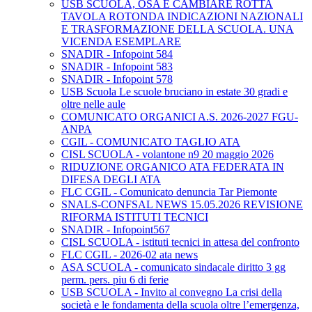
USB SCUOLA, OSA E CAMBIARE ROTTA
TAVOLA ROTONDA INDICAZIONI NAZIONALI
E TRASFORMAZIONE DELLA SCUOLA. UNA
VICENDA ESEMPLARE
SNADIR - Infopoint 584
SNADIR - Infopoint 583
SNADIR - Infopoint 578
USB Scuola Le scuole bruciano in estate 30 gradi e
oltre nelle aule
COMUNICATO ORGANICI A.S. 2026-2027 FGU-
ANPA
CGIL - COMUNICATO TAGLIO ATA
CISL SCUOLA - volantone n9 20 maggio 2026
RIDUZIONE ORGANICO ATA FEDERATA IN
DIFESA DEGLI ATA
FLC CGIL - Comunicato denuncia Tar Piemonte
SNALS-CONFSAL NEWS 15.05.2026 REVISIONE
RIFORMA ISTITUTI TECNICI
SNADIR - Infopoint567
CISL SCUOLA - istituti tecnici in attesa del confronto
FLC CGIL - 2026-02 ata news
ASA SCUOLA - comunicato sindacale diritto 3 gg
perm. pers. piu 6 di ferie
USB SCUOLA - Invito al convegno La crisi della
società e le fondamenta della scuola oltre l’emergenza,