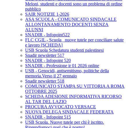
Meloni, studenti e docenti sono un problema di ordine
pubblico
SAIR NOTIZIE 1-2026
ASA SCUOLA - COMUNICATO SINDACALE
ALLONTANAMENTO DOCENTI SENZA
ALUNNI
SNADIR - Infopoint522
FLC CGIL - Scuola_ nuove tutele per conciliare salute
e lavoro [SCHEDA]
USB Scuola Schedatura studenti palestinesi
Snadir newsletter 517
SNADIR - Infopoint 520
SNADIR - Professione ir 01 2026 online
USB - Genocidi, antisemitismo, politiche della
memoria.Verso il 27 gennaio
Snadir newsletter 518
COMUNICATO STAMPA SU VITTORIA A ROMA
OTTOBRE 2025
SCHEDA ADESIONE INFORMATIVA RICORSO
AL TAR DEL LAZIO
PROCURA AVVOCATO VERSACE
NUOVA DELEGA SINDACALE FEDERATA
SNADIR - Infopoint 515
USB Scuola. Nuove tutele per chi è iscritto.
Riprendiamoci quel che è nostro!