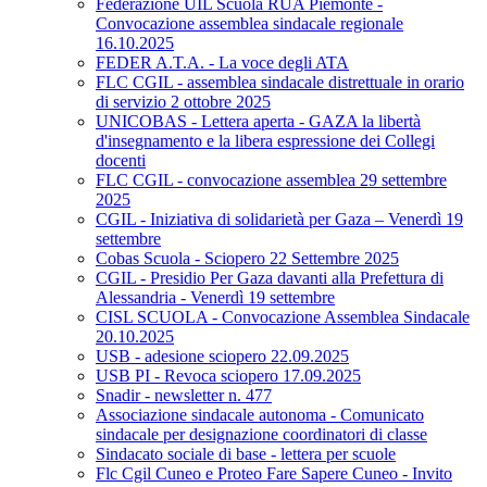
Federazione UIL Scuola RUA Piemonte -
Convocazione assemblea sindacale regionale
16.10.2025
FEDER A.T.A. - La voce degli ATA
FLC CGIL - assemblea sindacale distrettuale in orario
di servizio 2 ottobre 2025
UNICOBAS - Lettera aperta - GAZA la libertà
d'insegnamento e la libera espressione dei Collegi
docenti
FLC CGIL - convocazione assemblea 29 settembre
2025
CGIL - Iniziativa di solidarietà per Gaza – Venerdì 19
settembre
Cobas Scuola - Sciopero 22 Settembre 2025
CGIL - Presidio Per Gaza davanti alla Prefettura di
Alessandria - Venerdì 19 settembre
CISL SCUOLA - Convocazione Assemblea Sindacale
20.10.2025
USB - adesione sciopero 22.09.2025
USB PI - Revoca sciopero 17.09.2025
Snadir - newsletter n. 477
Associazione sindacale autonoma - Comunicato
sindacale per designazione coordinatori di classe
Sindacato sociale di base - lettera per scuole
Flc Cgil Cuneo e Proteo Fare Sapere Cuneo - Invito