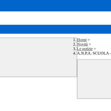
Home
>
Novità
>
Le notizie
>
A.N.P.A. SCUOLA - L