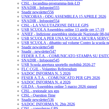
CISL - locandina-programma-link-LD
SNADIR - Infopoint555
Snadir newsletter556
UNICOBAS - ODG ASSEMBLEA 15 APRILE 2026
SNADIR - Infopoint554
CISL - LA VALUTAZIONE DELLE GPS
USB SCUOLA Assemblea online 13 aprile ore 17-19
ANIEF - Indizione assemblea sindacale Nazionale 08-0
USB SCUOLA PER UNA SCUOLA SICURA SERV
USB SCUOLA - dibattito sul volume Contro la scuola neo
Snadir newsletter548
Snadir - newsletter547
FEDER A.T.A. - COMUNICATO STAMPA SU ESIT
SNADIR - Infopoint545
USB Scuola apertura sportello mobilità 2026-27
FLC CGIL - Volantino Referendum
SADOC INFORMA N. 5 2026
FESER A.T.A. - COMUNICATO PER GPS 2026
SADOC INFORMA N. 4 2026
GILDA - Assemblea online 5 marzo 2026 signed
CISL - regionale sos gps
CISL - Question Time
Snadir newsletter536
SADOC INFORMA N. 2bis 2026
CISL - consulenze GPS