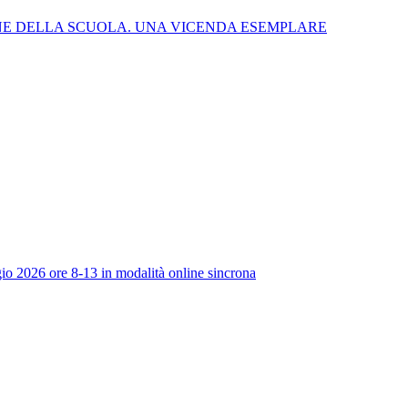
NE DELLA SCUOLA. UNA VICENDA ESEMPLARE
io 2026 ore 8-13 in modalità online sincrona