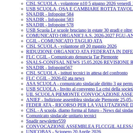
CISL SCUOLA - volantone n10 5 giugno 2026 venerdì 
USB SCUOLA, OSA E CAMBIARE ROTTA TAVO
SNADIR - Infopoint 584
SNADIR - Infopoint 583
SNADIR - Infopoint 578
USB Scuola Le scuole bruciano in estate 30 gradi e oltre 
COMUNICATO ORGANICI A.S. 2026-2027 FGU-A
CGIL - COMUNICATO TAGLIO ATA
CISL SCUOLA - volantone n9 20 maggio 2026
RIDUZIONE ORGANICO ATA FEDERATA IN DIFE
FLC CGIL - Comunicato denuncia Tar Piemonte
SNALS-CONFSAL NEWS 15.05.2026 REVISIONE 
SNADIR - Infopoint567
CISL SCUOLA - istituti tecnici in attesa del confronto
FLC CGIL - 2026-02 ata news
ASA SCUOLA - comunicato sindacale diritto 3 gg perm. p
USB SCUOLA - Invito al convegno La crisi della società e
UIL SCUOLA PIEMONTE CONVOCAZIONE ASSEM
ANIEF - Indizione assemblea sindacale Piemonte 25-05
FEDER ATA - RICORSO PER LA VALUTAZIONE DE
CISL - A scuola, diamo forma al futuro - News dal sindac
Comunicato sindacale unitario tecnici
Snadir newsletter559
CONVOCAZIONE ASSEMBLEA FLCCGIL ALESSAND
UNICOBAS - Sciopero 20 Aprile 2026