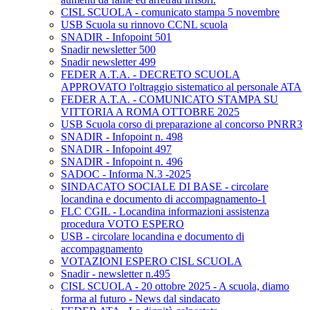
CISL SCUOLA - comunicato stampa 5 novembre
USB Scuola su rinnovo CCNL scuola
SNADIR - Infopoint 501
Snadir newsletter 500
Snadir newsletter 499
FEDER A.T.A. - DECRETO SCUOLA
APPROVATO l'oltraggio sistematico al personale ATA
FEDER A.T.A. - COMUNICATO STAMPA SU
VITTORIA A ROMA OTTOBRE 2025
USB Scuola corso di preparazione al concorso PNRR3
SNADIR - Infopoint n. 498
SNADIR - Infopoint 497
SNADIR - Infopoint n. 496
SADOC - Informa N.3 -2025
SINDACATO SOCIALE DI BASE - circolare
locandina e documento di accompagnamento-1
FLC CGIL - Locandina informazioni assistenza
procedura VOTO ESPERO
USB - circolare locandina e documento di
accompagnamento
VOTAZIONI ESPERO CISL SCUOLA
Snadir - newsletter n.495
CISL SCUOLA - 20 ottobre 2025 - A scuola, diamo
forma al futuro - News dal sindacato