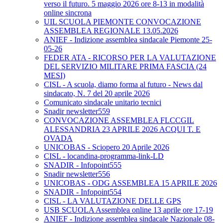
verso il futuro. 5 maggio 2026 ore 8-13 in modalità
online sincrona
UIL SCUOLA PIEMONTE CONVOCAZIONE
ASSEMBLEA REGIONALE 13.05.2026
ANIEF - Indizione assemblea sindacale Piemonte 25-
05-26
FEDER ATA - RICORSO PER LA VALUTAZIONE
DEL SERVIZIO MILITARE PRIMA FASCIA (24
MESI)
CISL - A scuola, diamo forma al futuro - News dal
sindacato, N. 7 del 20 aprile 2026
Comunicato sindacale unitario tecnici
Snadir newsletter559
CONVOCAZIONE ASSEMBLEA FLCCGIL
ALESSANDRIA 23 APRILE 2026 ACQUI T. E
OVADA
UNICOBAS - Sciopero 20 Aprile 2026
CISL - locandina-programma-link-LD
SNADIR - Infopoint555
Snadir newsletter556
UNICOBAS - ODG ASSEMBLEA 15 APRILE 2026
SNADIR - Infopoint554
CISL - LA VALUTAZIONE DELLE GPS
USB SCUOLA Assemblea online 13 aprile ore 17-19
ANIEF - Indizione assemblea sindacale Nazionale 08-