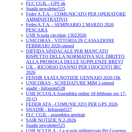
FLC CGIL - GPS ok
Snadir newsletter535
Feder A.T.A. - COMUNICATO PER OPERATORE
AMMINISTRATIVO
Feder.A.T.A. - SEMINARIO 2 MARZO 2026
PESCARA
USB Scuola circolare 13022026
UNICOBAS - VITTORIA IN CASSAZIONE
FEBBRAIO 2026-signed
DIFFIDA SINDACALE PER MANCATO
RISPETTO DELLA NORMATIVA SUL DIRITTO
ALLA PROROGA DELLE SUPPLENZE BREVI
UIL - RICORSO DANNO PER I DOCENTI IRC
2026
FENSIR SAATA NOTIZIE GENNAIO 2026 OK
UNICOBAS - SCHEDATURE MIM 2-signed
snadir - Infopoint528
USB SCUOLA Assemblea online 18 febbraio ore 17-
19 (2)
FEDER ATA - COMUNICATO PER GPS 2026
SNADIR - Infopoint527
FLC CGIL - assemblea arretrati
SAIR NOTIZIE N.2-2026
Snadir newsletter525
USB SCUOLA - La scuola militarizzata.Per Governo