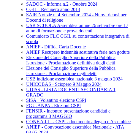
SADOC - Informa n.2 - Ottobre 2024
CGIL - Recupero anno 2013
SAIR Notizie n. 4 Settembre 2024 - Nuovi ricorsi per
Docenti di religione
USB SCUOLA Assemblea online 26 settembre ore 17
anno di formazione e prova docenti
Comunicato FLC CGIL su contrattazione integrativa di
scuola
ANIEF - Diffida Carta Docente
ANIEF Recupero indennità sostitutiva ferie non godute
Elezione del Consiglio Superiore della Pubblica
Istruzione - Proclamazione definitiva degli eletti .
Elezione del Consiglio Superiore della Pubblica
Istruzione - Proclamazione degli eletti
USB indizione assemblea nazionale 3 maggio 2024
UNICOBAS - Sciopero 9 Maggio 2024
UDISS - LISTA DOCENTI SECONDARIA 1
GRADO
SISA - Volantino elezione CSPI
FGU-ANPA - Elezioni CSPI
FENSIR - Incontro presentazione candidati e
programma 3 MAGGIO
CONF.A.I.L. - CSPI - documento allegato e Assemblee
ANIEF - Convocazione assemblea Nazionale - ATA
03-05-2024