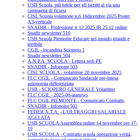
USB Scuola, più tutele per gli iscritti al via una
campagna di ricorsi
CISL Scuola volantone n.6 16dicembre 2025 Poster
A3-verticale
SNADIR - Professione ir 12 2025 IR 25 12 online
Snadir newsletter 510
USB Scuola Piemonte Educare nel mondo grande e
terribile
CGIL - locandina Sciopero 1
Snadir newsletter 504
A.N.P.A. SCUOLA - Lettera sedi PE
SNADIR - Infopoint 503
CISL SCUOLA - volantone 20 novembre 2025
FLC CGIL - Comunicato Sindacale pre-intesa
autonomia differenziata
USB - SCIOPERO GENERALE Volantino
FLC CGIL - 2025-06-atanews
FLC CGIL PIEMONTE - Comunicato Contratto
SNADIR - Infopoint 502
FEDER A.T.A. - L'OLTRAGGIO SALARIALE
AGLI ATA
USB SCUOLA Assemblea online 14 novembre ore 17-
19
USB SCUOLA - Contratto scuola operazione verità,
aumenti da fame ed arretrati irrisori.