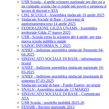
USB Scuola - 4 aprile sciopero nazionale per dire no a
un contratto scuola che ci rende più poveri e peggiora il
lavoro di docenti e ATA
CISL SCUOLA - Assemblea sindacale 10 aprile 2025
Sindacato Sociale di Base - Convegno di
aggiornamentocorso 14 aprile 2025
FEDERAZIONE GILDA UNAMS - Assemblea
territoriale Gilda 27 marzo 2025
USB - Scuola verso lo sciopero del 4 aprile, per una
nuova scuola pubblica statale
SADOC INFORMA N. 1 2025
ANIEF - Indizione assemblea sindacale Piemonte 04-
04-2025
SINDACATO SOCIALE DI BASE - informazione
ricorsi
ANIEF - Indizione assemblea sindacale nazionale 10-
03-2025
ANIEF - Indizione assemblea sindacale insegnanti di
sostegno 07-03-2025
Sindacato sociale di base - Fondo Espero, no grazie
SNALS - Assemblea sindacale 13 MARZO
SINDACATO SOCIALE DI BASE - Comunicato
ATA
USB Scuola - sportello mobilità 2025-26
FENSIR - Ricorso nazionale 2013