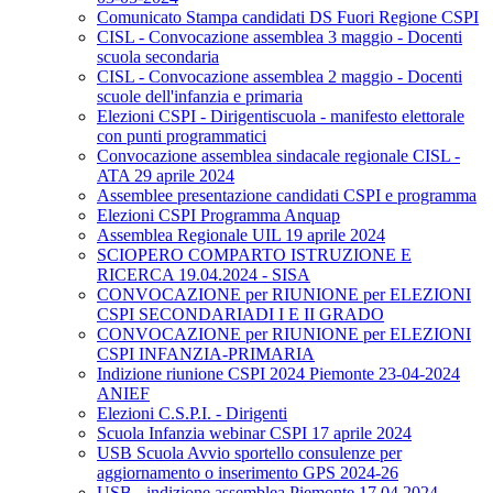
Comunicato Stampa candidati DS Fuori Regione CSPI
CISL - Convocazione assemblea 3 maggio - Docenti
scuola secondaria
CISL - Convocazione assemblea 2 maggio - Docenti
scuole dell'infanzia e primaria
Elezioni CSPI - Dirigentiscuola - manifesto elettorale
con punti programmatici
Convocazione assemblea sindacale regionale CISL -
ATA 29 aprile 2024
Assemblee presentazione candidati CSPI e programma
Elezioni CSPI Programma Anquap
Assemblea Regionale UIL 19 aprile 2024
SCIOPERO COMPARTO ISTRUZIONE E
RICERCA 19.04.2024 - SISA
CONVOCAZIONE per RIUNIONE per ELEZIONI
CSPI SECONDARIADI I E II GRADO
CONVOCAZIONE per RIUNIONE per ELEZIONI
CSPI INFANZIA-PRIMARIA
Indizione riunione CSPI 2024 Piemonte 23-04-2024
ANIEF
Elezioni C.S.P.I. - Dirigenti
Scuola Infanzia webinar CSPI 17 aprile 2024
USB Scuola Avvio sportello consulenze per
aggiornamento o inserimento GPS 2024-26
USB - indizione assemblea Piemonte 17.04.2024