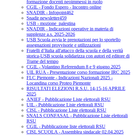
formazione docenti neoimmessi in ruolo
CGIL - Fondo Espero - Incontro online
SNADIR - Infopoint462
Snadir newsletter459
USB - mozione_palestina
SNADIR - Indicazioni operative in materia di
supplenze a.s. 2025-2026
USB Scuola avvia le prenotazioni per lo sportello
assegnazioni provvisorie e utilizzazioni
Fratelli d’Italia all'attacco della scuola e della verità
storica-USB scuola solidarizza con autori ed editore di
Trame del tempo
CGIL - Volantino Referendum 8 e 9 giugno 2025
UIL RUA - Presentazione corso formazione IRC 2025
FLC Piemonte - Indicazioni Nazionali 2025 -
Locandina corso Proteo Piemonte
RISULTATI ELEZIONI R.S.U. 14-15-16 APRILE
2025
ANIEF - Pubblicazione Liste elettorali RSU
UIL - Pubblicazione Liste elettorali RSU
CISL - Pubblicazione Liste elettorali RSU
SNALS CONFASAL - Pubblicazione Liste elettorali
RSU
CGIL - Pubblicazione liste elettorali RSU
CISL SCUOLA - Assemblea sindacale 02.04.2025