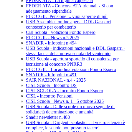
FEDER ATA - La dignità calpestata
FEDER ATA - Concorsi ATA triennali - Si con
adeguamento stipendiale
FLC CGIL -Pensione ... vuoi saperne di più
USB Assemblea online aperta. DDL Gasparri
conoscerlo per combatterlo
Cisl Scuola - votazioni Fondo Espero
FLC CGIL - News n.5 2025
SNADIR - Infopoint n.494
USB Scuola - indicazioni nazionali e DDL Gasparri -
stessa faccia della nuova scuola del ventennio
USB Scuola - apertura sportello di consulenza per
iscrizione al concorso PNRR3
FLC CGIL - Locandina votazioni Fondo Espero
SNADIR - Infopoint n.491
SAIR NAZIONAL - n.4 - 2025
CISL Scuola - Incontro DS
CISL SCUOLA - Incontro Fondo Espero
CISL - Incontro Pensioni
CISL Scuola - News n. 1 - 5 ottobre 2025
USB Scuola - Dalle scuole un nuovo segnale di
solidarietà determinazione e umanità
Snadir newsletter n.488
USB Scuola - Dirigenti scolastici - il vostro silenzio è
complice, le scuole non possono tacere!