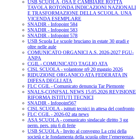
USB SCUOLA, OSA E CAMBIARE ROTTA
TAVOLA ROTONDA INDICAZIONI NAZIONALI
E TRASFORMAZIONE DELLA SCUOLA. UNA
VICENDA ESEMPLARE
SNADIR - Infopoint 584
SNADIR - Infopoint 583
SNADIR - Infopoint 578
USB Scuola Le scuole bruciano in estate 30 gradi e
oltre nelle aule
COMUNICATO ORGANICI A.S. 2026-2027 FGU-
ANPA
CGIL - COMUNICATO TAGLIO ATA
CISL SCUOLA - volantone n9 20 maggio 2026
RIDUZIONE ORGANICO ATA FEDERATA IN
DIFESA DEGLI ATA
FLC CGIL - Comunicato denuncia Tar Piemonte
SNALS-CONFSAL NEWS 15.05.2026 REVISIONE
RIFORMA ISTITUTI TECNICI
SNADIR - Infopoint567
CISL SCUOLA - istituti tecnici in attesa del confronto
FLC CGIL - 2026-02 ata news
ASA SCUOLA - comunicato sindacale diritto 3 gg
perm. pers. piu 6 di ferie
USB SCUOLA - Invito al convegno La crisi della
società e le fondamenta della scuola oltre l’emergenza,