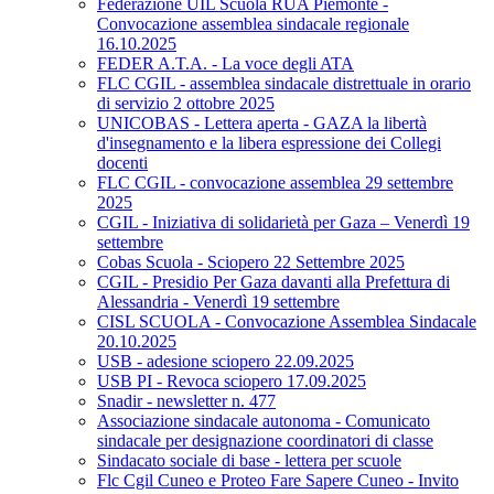
Federazione UIL Scuola RUA Piemonte -
Convocazione assemblea sindacale regionale
16.10.2025
FEDER A.T.A. - La voce degli ATA
FLC CGIL - assemblea sindacale distrettuale in orario
di servizio 2 ottobre 2025
UNICOBAS - Lettera aperta - GAZA la libertà
d'insegnamento e la libera espressione dei Collegi
docenti
FLC CGIL - convocazione assemblea 29 settembre
2025
CGIL - Iniziativa di solidarietà per Gaza – Venerdì 19
settembre
Cobas Scuola - Sciopero 22 Settembre 2025
CGIL - Presidio Per Gaza davanti alla Prefettura di
Alessandria - Venerdì 19 settembre
CISL SCUOLA - Convocazione Assemblea Sindacale
20.10.2025
USB - adesione sciopero 22.09.2025
USB PI - Revoca sciopero 17.09.2025
Snadir - newsletter n. 477
Associazione sindacale autonoma - Comunicato
sindacale per designazione coordinatori di classe
Sindacato sociale di base - lettera per scuole
Flc Cgil Cuneo e Proteo Fare Sapere Cuneo - Invito