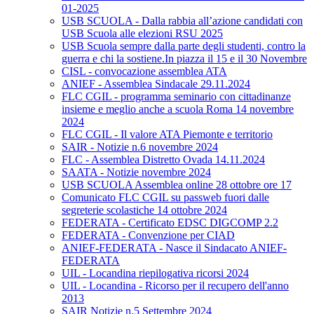
01-2025
USB SCUOLA - Dalla rabbia all’azione candidati con
USB Scuola alle elezioni RSU 2025
USB Scuola sempre dalla parte degli studenti, contro la
guerra e chi la sostiene.In piazza il 15 e il 30 Novembre
CISL - convocazione assemblea ATA
ANIEF - Assemblea Sindacale 29.11.2024
FLC CGIL - programma seminario con cittadinanze
insieme e meglio anche a scuola Roma 14 novembre
2024
FLC CGIL - Il valore ATA Piemonte e territorio
SAIR - Notizie n.6 novembre 2024
FLC - Assemblea Distretto Ovada 14.11.2024
SAATA - Notizie novembre 2024
USB SCUOLA Assemblea online 28 ottobre ore 17
Comunicato FLC CGIL su passweb fuori dalle
segreterie scolastiche 14 ottobre 2024
FEDERATA - Certificato EDSC DIGCOMP 2.2
FEDERATA - Convenzione per CIAD
ANIEF-FEDERATA - Nasce il Sindacato ANIEF-
FEDERATA
UIL - Locandina riepilogativa ricorsi 2024
UIL - Locandina - Ricorso per il recupero dell'anno
2013
SAIR Notizie n.5 Settembre 2024