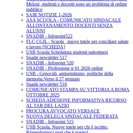
Meloni, studenti e docenti sono un problema di ordine
pubblico
SAIR NOTIZIE 1-2026
ASA SCUOLA - COMUNICATO SINDACALE
ALLONTANAMENTO DOCENTI SENZA
ALUNNI
SNADIR - Infopoint522
FLC CGIL - Scuola_ nuove tutele per conciliare salute
e lavoro [SCHEDA]
USB Scuola Schedatura studenti palestinesi
Snadir newsletter 517
SNADIR - Infopoint 520
SNADIR - Professione ir 01 2026 online
USB - Genocidi, antisemitismo, politiche della
memoria.Verso il 27 gennaio
Snadir newsletter 518
COMUNICATO STAMPA SU VITTORIA A ROMA
OTTOBRE 2025
SCHEDA ADESIONE INFORMATIVA RICORSO
AL TAR DEL LAZIO
PROCURA AVVOCATO VERSACE
NUOVA DELEGA SINDACALE FEDERATA
SNADIR - Infopoint 515
USB Scuola. Nuove tutele per chi è iscritto.
Riprendiamoci quel che è nostro!