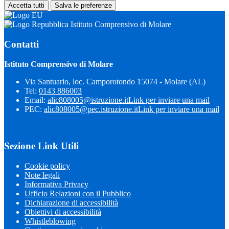
Accetta tutti
Salva le preferenze
Istituto Comprensivo di Molare
Contatti
Istituto Comprensivo di Molare
Via Santuario, loc. Camporotondo 15074 - Molare (AL)
Tel:
0143 886003
Email:
alic808005@istruzione.it
Link per inviare una mail
PEC:
alic808005@pec.istruzione.it
Link per inviare una mail
Sezione Link Utili
Cookie policy
Note legali
Informativa Privacy
Ufficio Relazioni con il Pubblico
Dichiarazione di accessibilità
Obiettivi di accessibilità
Whistleblowing