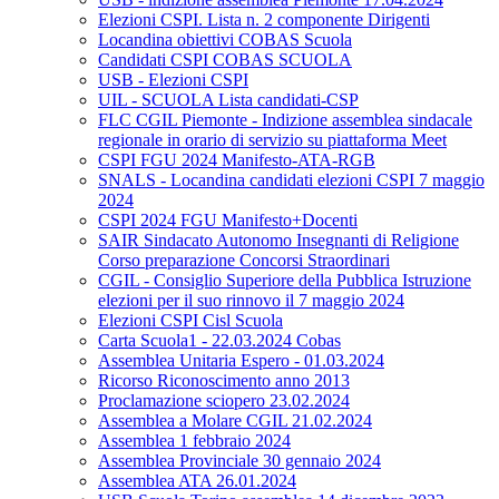
Elezioni CSPI. Lista n. 2 componente Dirigenti
Locandina obiettivi COBAS Scuola
Candidati CSPI COBAS SCUOLA
USB - Elezioni CSPI
UIL - SCUOLA Lista candidati-CSP
FLC CGIL Piemonte - Indizione assemblea sindacale
regionale in orario di servizio su piattaforma Meet
CSPI FGU 2024 Manifesto-ATA-RGB
SNALS - Locandina candidati elezioni CSPI 7 maggio
2024
CSPI 2024 FGU Manifesto+Docenti
SAIR Sindacato Autonomo Insegnanti di Religione
Corso preparazione Concorsi Straordinari
CGIL - Consiglio Superiore della Pubblica Istruzione
elezioni per il suo rinnovo il 7 maggio 2024
Elezioni CSPI Cisl Scuola
Carta Scuola1 - 22.03.2024 Cobas
Assemblea Unitaria Espero - 01.03.2024
Ricorso Riconoscimento anno 2013
Proclamazione sciopero 23.02.2024
Assemblea a Molare CGIL 21.02.2024
Assemblea 1 febbraio 2024
Assemblea Provinciale 30 gennaio 2024
Assemblea ATA 26.01.2024