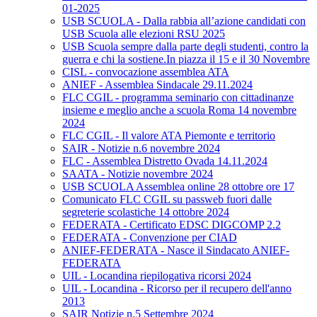
01-2025
USB SCUOLA - Dalla rabbia all’azione candidati con
USB Scuola alle elezioni RSU 2025
USB Scuola sempre dalla parte degli studenti, contro la
guerra e chi la sostiene.In piazza il 15 e il 30 Novembre
CISL - convocazione assemblea ATA
ANIEF - Assemblea Sindacale 29.11.2024
FLC CGIL - programma seminario con cittadinanze
insieme e meglio anche a scuola Roma 14 novembre
2024
FLC CGIL - Il valore ATA Piemonte e territorio
SAIR - Notizie n.6 novembre 2024
FLC - Assemblea Distretto Ovada 14.11.2024
SAATA - Notizie novembre 2024
USB SCUOLA Assemblea online 28 ottobre ore 17
Comunicato FLC CGIL su passweb fuori dalle
segreterie scolastiche 14 ottobre 2024
FEDERATA - Certificato EDSC DIGCOMP 2.2
FEDERATA - Convenzione per CIAD
ANIEF-FEDERATA - Nasce il Sindacato ANIEF-
FEDERATA
UIL - Locandina riepilogativa ricorsi 2024
UIL - Locandina - Ricorso per il recupero dell'anno
2013
SAIR Notizie n.5 Settembre 2024