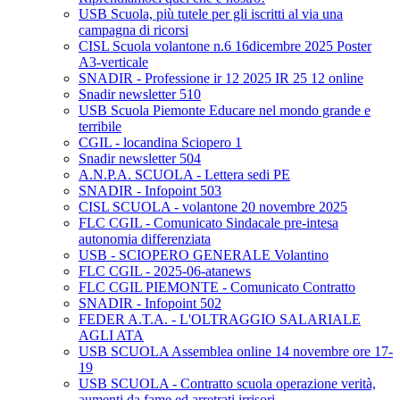
USB Scuola, più tutele per gli iscritti al via una
campagna di ricorsi
CISL Scuola volantone n.6 16dicembre 2025 Poster
A3-verticale
SNADIR - Professione ir 12 2025 IR 25 12 online
Snadir newsletter 510
USB Scuola Piemonte Educare nel mondo grande e
terribile
CGIL - locandina Sciopero 1
Snadir newsletter 504
A.N.P.A. SCUOLA - Lettera sedi PE
SNADIR - Infopoint 503
CISL SCUOLA - volantone 20 novembre 2025
FLC CGIL - Comunicato Sindacale pre-intesa
autonomia differenziata
USB - SCIOPERO GENERALE Volantino
FLC CGIL - 2025-06-atanews
FLC CGIL PIEMONTE - Comunicato Contratto
SNADIR - Infopoint 502
FEDER A.T.A. - L'OLTRAGGIO SALARIALE
AGLI ATA
USB SCUOLA Assemblea online 14 novembre ore 17-
19
USB SCUOLA - Contratto scuola operazione verità,
aumenti da fame ed arretrati irrisori.