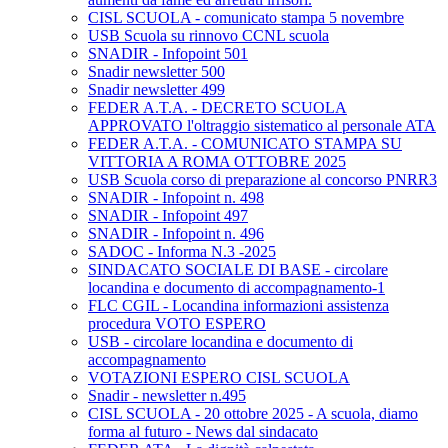
CISL SCUOLA - comunicato stampa 5 novembre
USB Scuola su rinnovo CCNL scuola
SNADIR - Infopoint 501
Snadir newsletter 500
Snadir newsletter 499
FEDER A.T.A. - DECRETO SCUOLA
APPROVATO l'oltraggio sistematico al personale ATA
FEDER A.T.A. - COMUNICATO STAMPA SU
VITTORIA A ROMA OTTOBRE 2025
USB Scuola corso di preparazione al concorso PNRR3
SNADIR - Infopoint n. 498
SNADIR - Infopoint 497
SNADIR - Infopoint n. 496
SADOC - Informa N.3 -2025
SINDACATO SOCIALE DI BASE - circolare
locandina e documento di accompagnamento-1
FLC CGIL - Locandina informazioni assistenza
procedura VOTO ESPERO
USB - circolare locandina e documento di
accompagnamento
VOTAZIONI ESPERO CISL SCUOLA
Snadir - newsletter n.495
CISL SCUOLA - 20 ottobre 2025 - A scuola, diamo
forma al futuro - News dal sindacato