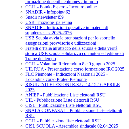
formazione docenti neoimmessi in ruolo
CGIL - Fondo Espero - Incontro online
SNADIR - Infopoint462
Snadir newsletter459
USB - mozione_palestina
SNADIR - Indicazioni operative in materia di
supplenze a.s. 2025-2026
USB Scuola avvia le prenotazioni per lo sportello
assegnazioni provvisorie e utilizzazioni
Fratelli d’Italia all'attacco della scuola e della verità
storica-USB scuola solidarizza con autori ed editore di
Trame del tempo
CGIL - Volantino Referendum 8 e 9 giugno 2025
UIL RUA - Presentazione corso formazione IRC 2025
FLC Piemonte - Indicazioni Nazionali 2025 -
Locandina corso Proteo Piemonte
RISULTATI ELEZIONI R.S.U. 14-15-16 APRILE
2025
ANIEF - Pubblicazione Liste elettorali RSU
UIL - Pubblicazione Liste elettorali RSU
CISL - Pubblicazione Liste elettorali RSU
SNALS CONFASAL - Pubblicazione Liste elettorali
RSU
CGIL - Pubblicazione liste elettorali RSU
CISL SCUOLA - Assemblea sindacale 02.04.2025