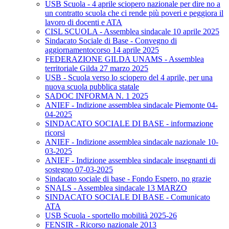
USB Scuola - 4 aprile sciopero nazionale per dire no a
un contratto scuola che ci rende più poveri e peggiora il
lavoro di docenti e ATA
CISL SCUOLA - Assemblea sindacale 10 aprile 2025
Sindacato Sociale di Base - Convegno di
aggiornamentocorso 14 aprile 2025
FEDERAZIONE GILDA UNAMS - Assemblea
territoriale Gilda 27 marzo 2025
USB - Scuola verso lo sciopero del 4 aprile, per una
nuova scuola pubblica statale
SADOC INFORMA N. 1 2025
ANIEF - Indizione assemblea sindacale Piemonte 04-
04-2025
SINDACATO SOCIALE DI BASE - informazione
ricorsi
ANIEF - Indizione assemblea sindacale nazionale 10-
03-2025
ANIEF - Indizione assemblea sindacale insegnanti di
sostegno 07-03-2025
Sindacato sociale di base - Fondo Espero, no grazie
SNALS - Assemblea sindacale 13 MARZO
SINDACATO SOCIALE DI BASE - Comunicato
ATA
USB Scuola - sportello mobilità 2025-26
FENSIR - Ricorso nazionale 2013