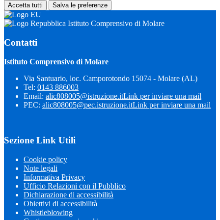
Accetta tutti
Salva le preferenze
Istituto Comprensivo di Molare
Contatti
Istituto Comprensivo di Molare
Via Santuario, loc. Camporotondo 15074 - Molare (AL)
Tel:
0143 886003
Email:
alic808005@istruzione.it
Link per inviare una mail
PEC:
alic808005@pec.istruzione.it
Link per inviare una mail
Sezione Link Utili
Cookie policy
Note legali
Informativa Privacy
Ufficio Relazioni con il Pubblico
Dichiarazione di accessibilità
Obiettivi di accessibilità
Whistleblowing