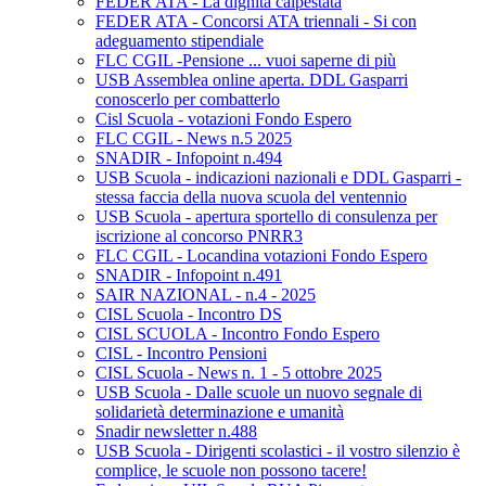
FEDER ATA - La dignità calpestata
FEDER ATA - Concorsi ATA triennali - Si con
adeguamento stipendiale
FLC CGIL -Pensione ... vuoi saperne di più
USB Assemblea online aperta. DDL Gasparri
conoscerlo per combatterlo
Cisl Scuola - votazioni Fondo Espero
FLC CGIL - News n.5 2025
SNADIR - Infopoint n.494
USB Scuola - indicazioni nazionali e DDL Gasparri -
stessa faccia della nuova scuola del ventennio
USB Scuola - apertura sportello di consulenza per
iscrizione al concorso PNRR3
FLC CGIL - Locandina votazioni Fondo Espero
SNADIR - Infopoint n.491
SAIR NAZIONAL - n.4 - 2025
CISL Scuola - Incontro DS
CISL SCUOLA - Incontro Fondo Espero
CISL - Incontro Pensioni
CISL Scuola - News n. 1 - 5 ottobre 2025
USB Scuola - Dalle scuole un nuovo segnale di
solidarietà determinazione e umanità
Snadir newsletter n.488
USB Scuola - Dirigenti scolastici - il vostro silenzio è
complice, le scuole non possono tacere!