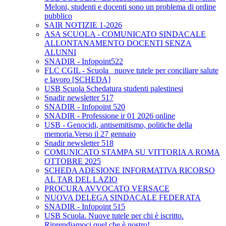
Meloni, studenti e docenti sono un problema di ordine
pubblico
SAIR NOTIZIE 1-2026
ASA SCUOLA - COMUNICATO SINDACALE
ALLONTANAMENTO DOCENTI SENZA
ALUNNI
SNADIR - Infopoint522
FLC CGIL - Scuola_ nuove tutele per conciliare salute
e lavoro [SCHEDA]
USB Scuola Schedatura studenti palestinesi
Snadir newsletter 517
SNADIR - Infopoint 520
SNADIR - Professione ir 01 2026 online
USB - Genocidi, antisemitismo, politiche della
memoria.Verso il 27 gennaio
Snadir newsletter 518
COMUNICATO STAMPA SU VITTORIA A ROMA
OTTOBRE 2025
SCHEDA ADESIONE INFORMATIVA RICORSO
AL TAR DEL LAZIO
PROCURA AVVOCATO VERSACE
NUOVA DELEGA SINDACALE FEDERATA
SNADIR - Infopoint 515
USB Scuola. Nuove tutele per chi è iscritto.
Riprendiamoci quel che è nostro!