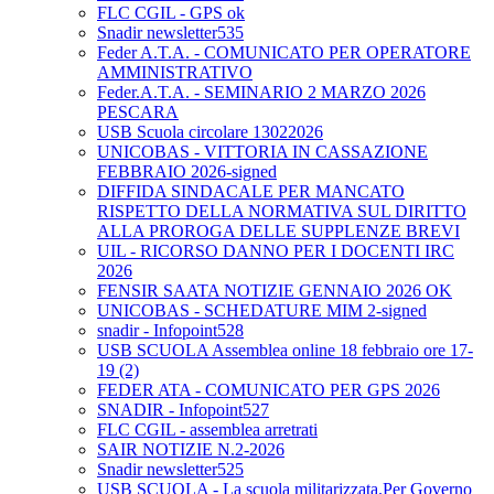
FLC CGIL - GPS ok
Snadir newsletter535
Feder A.T.A. - COMUNICATO PER OPERATORE
AMMINISTRATIVO
Feder.A.T.A. - SEMINARIO 2 MARZO 2026
PESCARA
USB Scuola circolare 13022026
UNICOBAS - VITTORIA IN CASSAZIONE
FEBBRAIO 2026-signed
DIFFIDA SINDACALE PER MANCATO
RISPETTO DELLA NORMATIVA SUL DIRITTO
ALLA PROROGA DELLE SUPPLENZE BREVI
UIL - RICORSO DANNO PER I DOCENTI IRC
2026
FENSIR SAATA NOTIZIE GENNAIO 2026 OK
UNICOBAS - SCHEDATURE MIM 2-signed
snadir - Infopoint528
USB SCUOLA Assemblea online 18 febbraio ore 17-
19 (2)
FEDER ATA - COMUNICATO PER GPS 2026
SNADIR - Infopoint527
FLC CGIL - assemblea arretrati
SAIR NOTIZIE N.2-2026
Snadir newsletter525
USB SCUOLA - La scuola militarizzata.Per Governo