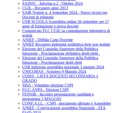
SADOC - Informa n.2 - Ottobre 2024
CGIL - Recupero anno 2013
SAIR Notizie n. 4 Settembre 2024 - Nuovi ricorsi per
Docenti di religione
USB SCUOLA Assemblea online 26 settembre ore 17
anno di formazione e prova docenti
Comunicato FLC CGIL su contrattazione integrativa di
scuola
ANIEF - Diffida Carta Docente
ANIEF Recupero indennità sostitutiva ferie non godute
Elezione del Consiglio Superiore della Pubblica
Istruzione - Proclamazione definitiva degli eletti .
Elezione del Consiglio Superiore della Pubblica
Istruzione - Proclamazione degli eletti
USB indizione assemblea nazionale 3 maggio 2024
UNICOBAS - Sciopero 9 Maggio 2024
UDISS - LISTA DOCENTI SECONDARIA 1
GRADO
SISA - Volantino elezione CSPI
FGU-ANPA - Elezioni CSPI
FENSIR - Incontro presentazione candidati e
programma 3 MAGGIO
CONF.A.I.L. - CSPI - documento allegato e Assemblee
ANIEF - Convocazione assemblea Nazionale - ATA
03-05-2024