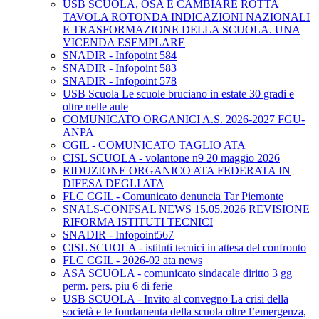
USB SCUOLA, OSA E CAMBIARE ROTTA
TAVOLA ROTONDA INDICAZIONI NAZIONALI
E TRASFORMAZIONE DELLA SCUOLA. UNA
VICENDA ESEMPLARE
SNADIR - Infopoint 584
SNADIR - Infopoint 583
SNADIR - Infopoint 578
USB Scuola Le scuole bruciano in estate 30 gradi e
oltre nelle aule
COMUNICATO ORGANICI A.S. 2026-2027 FGU-
ANPA
CGIL - COMUNICATO TAGLIO ATA
CISL SCUOLA - volantone n9 20 maggio 2026
RIDUZIONE ORGANICO ATA FEDERATA IN
DIFESA DEGLI ATA
FLC CGIL - Comunicato denuncia Tar Piemonte
SNALS-CONFSAL NEWS 15.05.2026 REVISIONE
RIFORMA ISTITUTI TECNICI
SNADIR - Infopoint567
CISL SCUOLA - istituti tecnici in attesa del confronto
FLC CGIL - 2026-02 ata news
ASA SCUOLA - comunicato sindacale diritto 3 gg
perm. pers. piu 6 di ferie
USB SCUOLA - Invito al convegno La crisi della
società e le fondamenta della scuola oltre l’emergenza,