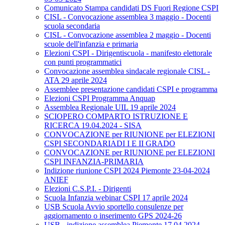
Comunicato Stampa candidati DS Fuori Regione CSPI
CISL - Convocazione assemblea 3 maggio - Docenti
scuola secondaria
CISL - Convocazione assemblea 2 maggio - Docenti
scuole dell'infanzia e primaria
Elezioni CSPI - Dirigentiscuola - manifesto elettorale
con punti programmatici
Convocazione assemblea sindacale regionale CISL -
ATA 29 aprile 2024
Assemblee presentazione candidati CSPI e programma
Elezioni CSPI Programma Anquap
Assemblea Regionale UIL 19 aprile 2024
SCIOPERO COMPARTO ISTRUZIONE E
RICERCA 19.04.2024 - SISA
CONVOCAZIONE per RIUNIONE per ELEZIONI
CSPI SECONDARIADI I E II GRADO
CONVOCAZIONE per RIUNIONE per ELEZIONI
CSPI INFANZIA-PRIMARIA
Indizione riunione CSPI 2024 Piemonte 23-04-2024
ANIEF
Elezioni C.S.P.I. - Dirigenti
Scuola Infanzia webinar CSPI 17 aprile 2024
USB Scuola Avvio sportello consulenze per
aggiornamento o inserimento GPS 2024-26
USB - indizione assemblea Piemonte 17.04.2024