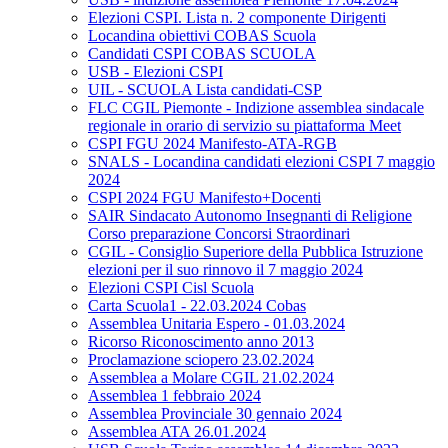
Elezioni CSPI. Lista n. 2 componente Dirigenti
Locandina obiettivi COBAS Scuola
Candidati CSPI COBAS SCUOLA
USB - Elezioni CSPI
UIL - SCUOLA Lista candidati-CSP
FLC CGIL Piemonte - Indizione assemblea sindacale
regionale in orario di servizio su piattaforma Meet
CSPI FGU 2024 Manifesto-ATA-RGB
SNALS - Locandina candidati elezioni CSPI 7 maggio
2024
CSPI 2024 FGU Manifesto+Docenti
SAIR Sindacato Autonomo Insegnanti di Religione
Corso preparazione Concorsi Straordinari
CGIL - Consiglio Superiore della Pubblica Istruzione
elezioni per il suo rinnovo il 7 maggio 2024
Elezioni CSPI Cisl Scuola
Carta Scuola1 - 22.03.2024 Cobas
Assemblea Unitaria Espero - 01.03.2024
Ricorso Riconoscimento anno 2013
Proclamazione sciopero 23.02.2024
Assemblea a Molare CGIL 21.02.2024
Assemblea 1 febbraio 2024
Assemblea Provinciale 30 gennaio 2024
Assemblea ATA 26.01.2024