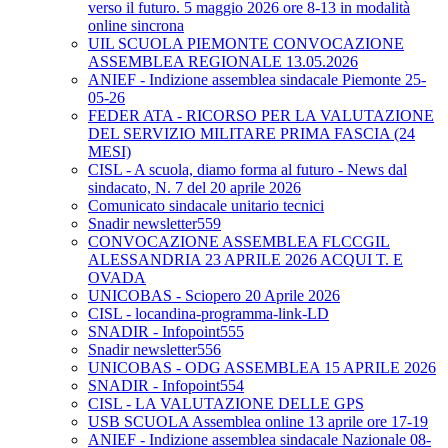
verso il futuro. 5 maggio 2026 ore 8-13 in modalità
online sincrona
UIL SCUOLA PIEMONTE CONVOCAZIONE
ASSEMBLEA REGIONALE 13.05.2026
ANIEF - Indizione assemblea sindacale Piemonte 25-
05-26
FEDER ATA - RICORSO PER LA VALUTAZIONE
DEL SERVIZIO MILITARE PRIMA FASCIA (24
MESI)
CISL - A scuola, diamo forma al futuro - News dal
sindacato, N. 7 del 20 aprile 2026
Comunicato sindacale unitario tecnici
Snadir newsletter559
CONVOCAZIONE ASSEMBLEA FLCCGIL
ALESSANDRIA 23 APRILE 2026 ACQUI T. E
OVADA
UNICOBAS - Sciopero 20 Aprile 2026
CISL - locandina-programma-link-LD
SNADIR - Infopoint555
Snadir newsletter556
UNICOBAS - ODG ASSEMBLEA 15 APRILE 2026
SNADIR - Infopoint554
CISL - LA VALUTAZIONE DELLE GPS
USB SCUOLA Assemblea online 13 aprile ore 17-19
ANIEF - Indizione assemblea sindacale Nazionale 08-