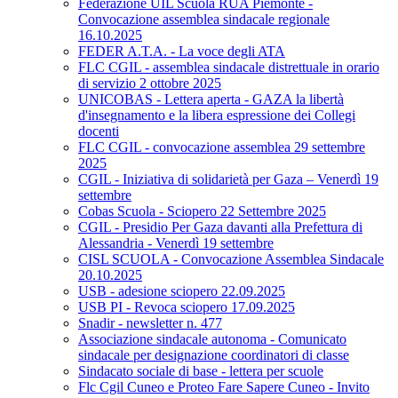
Federazione UIL Scuola RUA Piemonte -
Convocazione assemblea sindacale regionale
16.10.2025
FEDER A.T.A. - La voce degli ATA
FLC CGIL - assemblea sindacale distrettuale in orario
di servizio 2 ottobre 2025
UNICOBAS - Lettera aperta - GAZA la libertà
d'insegnamento e la libera espressione dei Collegi
docenti
FLC CGIL - convocazione assemblea 29 settembre
2025
CGIL - Iniziativa di solidarietà per Gaza – Venerdì 19
settembre
Cobas Scuola - Sciopero 22 Settembre 2025
CGIL - Presidio Per Gaza davanti alla Prefettura di
Alessandria - Venerdì 19 settembre
CISL SCUOLA - Convocazione Assemblea Sindacale
20.10.2025
USB - adesione sciopero 22.09.2025
USB PI - Revoca sciopero 17.09.2025
Snadir - newsletter n. 477
Associazione sindacale autonoma - Comunicato
sindacale per designazione coordinatori di classe
Sindacato sociale di base - lettera per scuole
Flc Cgil Cuneo e Proteo Fare Sapere Cuneo - Invito