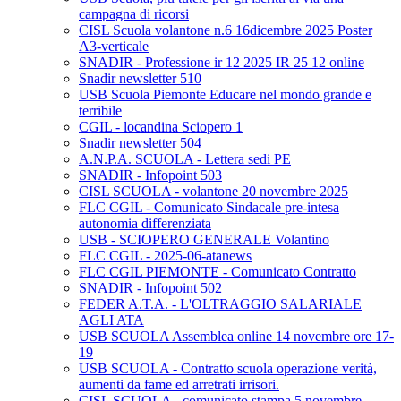
campagna di ricorsi
CISL Scuola volantone n.6 16dicembre 2025 Poster
A3-verticale
SNADIR - Professione ir 12 2025 IR 25 12 online
Snadir newsletter 510
USB Scuola Piemonte Educare nel mondo grande e
terribile
CGIL - locandina Sciopero 1
Snadir newsletter 504
A.N.P.A. SCUOLA - Lettera sedi PE
SNADIR - Infopoint 503
CISL SCUOLA - volantone 20 novembre 2025
FLC CGIL - Comunicato Sindacale pre-intesa
autonomia differenziata
USB - SCIOPERO GENERALE Volantino
FLC CGIL - 2025-06-atanews
FLC CGIL PIEMONTE - Comunicato Contratto
SNADIR - Infopoint 502
FEDER A.T.A. - L'OLTRAGGIO SALARIALE
AGLI ATA
USB SCUOLA Assemblea online 14 novembre ore 17-
19
USB SCUOLA - Contratto scuola operazione verità,
aumenti da fame ed arretrati irrisori.
CISL SCUOLA - comunicato stampa 5 novembre