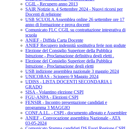
CGIL - Recupero anno 2013
SAIR Notizie n. 4 Settembre 2024 - Nuovi ricorsi per
Docenti di religione
USB SCUOLA Assemblea online 26 settembre ore 17
anno di formazione e prova docenti
Comunicato FLC CGIL su contrattazione integrativa di
scuola
ANIEF - Diffida Carta Docente
ANIEF Recupero indennità sostitutiva ferie non godute
Elezione del Consiglio Superiore della Pubblica
Istruzione - Proclamazione definitiva degli eletti .
Elezione del Consiglio Superiore della Pubblica
Istruzione - Proclamazione degli eletti
USB indizione assemblea nazionale 3 maggio 2024
UNICOBAS - Sciopero 9 Maggio 2024
UDISS - LISTA DOCENTI SECONDARIA 1
GRADO
SISA - Volantino elezione CSPI
FGU-ANPA - Elezioni CSPI
FENSIR - Incontro presentazione candidati e
programma 3 MAGGIO
CONF.A.I.L. - CSPI - documento allegato e Assemblee
ANIEF - Convocazione assemblea Nazionale - ATA
03-05-2024
Comunicato Stampa candidati DS Fuori Regione CSPI