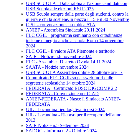
USB SCUOLA - Dalla rabbia all’azione candidati con
USB Scuola alle elezioni RSU 2025
USB Scuola sempre dalla parte degli studenti, contro la
guerra e chi la sostiene.In piazza il 15 e il 30 Novembre
CISL - convocazione assemblea ATA
ANIEF - Assemblea Sindacale 29.11.2024
FLC CGIL - programma seminario con cittadinanze
insieme e meglio anche a scuola Roma 14 novembre
2024
FLC CGIL - Il valore ATA Piemonte e territorio
SAIR - Notizie n.6 novembre 2024
FLC - Assemblea Distretto Ovada 14.11.2024
SAATA - Notizie novembre 2024
USB SCUOLA Assemblea online 28 ottobre ore 17
Comunicato FLC CGIL su passweb fuori dalle
segreterie scolastiche 14 ottobre 2024
FEDERATA - Certificato EDSC DIGCOMP 2.2
FEDERATA - Convenzione per CIAD
ANIEF-FEDERATA - Nasce il Sindacato ANIEF-
FEDERATA
UIL - Locandina riepilogativa ricorsi 2024
UIL - Locandina - Ricorso per il recupero dell'anno
2013
SAIR Notizie n.5 Settembre 2024
SADOC - Informa n.2 - Ottobre 2024