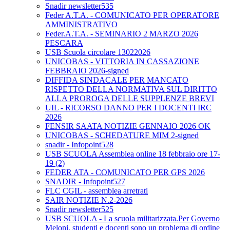
Snadir newsletter535
Feder A.T.A. - COMUNICATO PER OPERATORE
AMMINISTRATIVO
Feder.A.T.A. - SEMINARIO 2 MARZO 2026
PESCARA
USB Scuola circolare 13022026
UNICOBAS - VITTORIA IN CASSAZIONE
FEBBRAIO 2026-signed
DIFFIDA SINDACALE PER MANCATO
RISPETTO DELLA NORMATIVA SUL DIRITTO
ALLA PROROGA DELLE SUPPLENZE BREVI
UIL - RICORSO DANNO PER I DOCENTI IRC
2026
FENSIR SAATA NOTIZIE GENNAIO 2026 OK
UNICOBAS - SCHEDATURE MIM 2-signed
snadir - Infopoint528
USB SCUOLA Assemblea online 18 febbraio ore 17-
19 (2)
FEDER ATA - COMUNICATO PER GPS 2026
SNADIR - Infopoint527
FLC CGIL - assemblea arretrati
SAIR NOTIZIE N.2-2026
Snadir newsletter525
USB SCUOLA - La scuola militarizzata.Per Governo
Meloni, studenti e docenti sono un problema di ordine