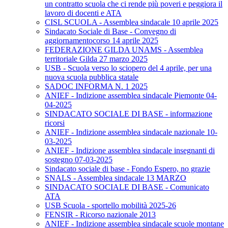
un contratto scuola che ci rende più poveri e peggiora il
lavoro di docenti e ATA
CISL SCUOLA - Assemblea sindacale 10 aprile 2025
Sindacato Sociale di Base - Convegno di
aggiornamentocorso 14 aprile 2025
FEDERAZIONE GILDA UNAMS - Assemblea
territoriale Gilda 27 marzo 2025
USB - Scuola verso lo sciopero del 4 aprile, per una
nuova scuola pubblica statale
SADOC INFORMA N. 1 2025
ANIEF - Indizione assemblea sindacale Piemonte 04-
04-2025
SINDACATO SOCIALE DI BASE - informazione
ricorsi
ANIEF - Indizione assemblea sindacale nazionale 10-
03-2025
ANIEF - Indizione assemblea sindacale insegnanti di
sostegno 07-03-2025
Sindacato sociale di base - Fondo Espero, no grazie
SNALS - Assemblea sindacale 13 MARZO
SINDACATO SOCIALE DI BASE - Comunicato
ATA
USB Scuola - sportello mobilità 2025-26
FENSIR - Ricorso nazionale 2013
ANIEF - Indizione assemblea sindacale scuole montane