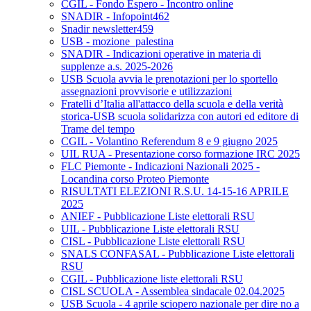
CGIL - Fondo Espero - Incontro online
SNADIR - Infopoint462
Snadir newsletter459
USB - mozione_palestina
SNADIR - Indicazioni operative in materia di
supplenze a.s. 2025-2026
USB Scuola avvia le prenotazioni per lo sportello
assegnazioni provvisorie e utilizzazioni
Fratelli d’Italia all'attacco della scuola e della verità
storica-USB scuola solidarizza con autori ed editore di
Trame del tempo
CGIL - Volantino Referendum 8 e 9 giugno 2025
UIL RUA - Presentazione corso formazione IRC 2025
FLC Piemonte - Indicazioni Nazionali 2025 -
Locandina corso Proteo Piemonte
RISULTATI ELEZIONI R.S.U. 14-15-16 APRILE
2025
ANIEF - Pubblicazione Liste elettorali RSU
UIL - Pubblicazione Liste elettorali RSU
CISL - Pubblicazione Liste elettorali RSU
SNALS CONFASAL - Pubblicazione Liste elettorali
RSU
CGIL - Pubblicazione liste elettorali RSU
CISL SCUOLA - Assemblea sindacale 02.04.2025
USB Scuola - 4 aprile sciopero nazionale per dire no a