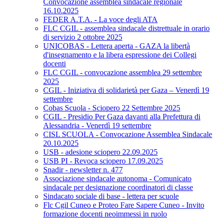
Convocazione assemblea sindacale regionale
16.10.2025
FEDER A.T.A. - La voce degli ATA
FLC CGIL - assemblea sindacale distrettuale in orario
di servizio 2 ottobre 2025
UNICOBAS - Lettera aperta - GAZA la libertà
d'insegnamento e la libera espressione dei Collegi
docenti
FLC CGIL - convocazione assemblea 29 settembre
2025
CGIL - Iniziativa di solidarietà per Gaza – Venerdì 19
settembre
Cobas Scuola - Sciopero 22 Settembre 2025
CGIL - Presidio Per Gaza davanti alla Prefettura di
Alessandria - Venerdì 19 settembre
CISL SCUOLA - Convocazione Assemblea Sindacale
20.10.2025
USB - adesione sciopero 22.09.2025
USB PI - Revoca sciopero 17.09.2025
Snadir - newsletter n. 477
Associazione sindacale autonoma - Comunicato
sindacale per designazione coordinatori di classe
Sindacato sociale di base - lettera per scuole
Flc Cgil Cuneo e Proteo Fare Sapere Cuneo - Invito
formazione docenti neoimmessi in ruolo