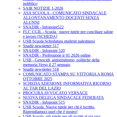
pubblico
SAIR NOTIZIE 1-2026
ASA SCUOLA - COMUNICATO SINDACALE
ALLONTANAMENTO DOCENTI SENZA
ALUNNI
SNADIR - Infopoint522
FLC CGIL - Scuola_ nuove tutele per conciliare salute
e lavoro [SCHEDA]
USB Scuola Schedatura studenti palestinesi
Snadir newsletter 517
SNADIR - Infopoint 520
SNADIR - Professione ir 01 2026 online
USB - Genocidi, antisemitismo, politiche della
memoria.Verso il 27 gennaio
Snadir newsletter 518
COMUNICATO STAMPA SU VITTORIA A ROMA
OTTOBRE 2025
SCHEDA ADESIONE INFORMATIVA RICORSO
AL TAR DEL LAZIO
PROCURA AVVOCATO VERSACE
NUOVA DELEGA SINDACALE FEDERATA
SNADIR - Infopoint 515
USB Scuola. Nuove tutele per chi è iscritto.
Riprendiamoci quel che è nostro!
USB Scuola, più tutele per gli iscritti al via una