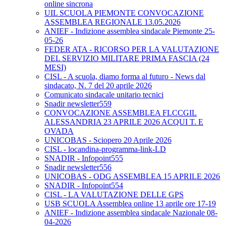
online sincrona
UIL SCUOLA PIEMONTE CONVOCAZIONE
ASSEMBLEA REGIONALE 13.05.2026
ANIEF - Indizione assemblea sindacale Piemonte 25-
05-26
FEDER ATA - RICORSO PER LA VALUTAZIONE
DEL SERVIZIO MILITARE PRIMA FASCIA (24
MESI)
CISL - A scuola, diamo forma al futuro - News dal
sindacato, N. 7 del 20 aprile 2026
Comunicato sindacale unitario tecnici
Snadir newsletter559
CONVOCAZIONE ASSEMBLEA FLCCGIL
ALESSANDRIA 23 APRILE 2026 ACQUI T. E
OVADA
UNICOBAS - Sciopero 20 Aprile 2026
CISL - locandina-programma-link-LD
SNADIR - Infopoint555
Snadir newsletter556
UNICOBAS - ODG ASSEMBLEA 15 APRILE 2026
SNADIR - Infopoint554
CISL - LA VALUTAZIONE DELLE GPS
USB SCUOLA Assemblea online 13 aprile ore 17-19
ANIEF - Indizione assemblea sindacale Nazionale 08-
04-2026