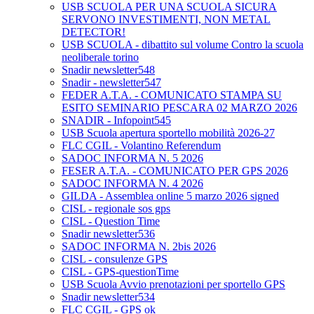
USB SCUOLA PER UNA SCUOLA SICURA
SERVONO INVESTIMENTI, NON METAL
DETECTOR!
USB SCUOLA - dibattito sul volume Contro la scuola
neoliberale torino
Snadir newsletter548
Snadir - newsletter547
FEDER A.T.A. - COMUNICATO STAMPA SU
ESITO SEMINARIO PESCARA 02 MARZO 2026
SNADIR - Infopoint545
USB Scuola apertura sportello mobilità 2026-27
FLC CGIL - Volantino Referendum
SADOC INFORMA N. 5 2026
FESER A.T.A. - COMUNICATO PER GPS 2026
SADOC INFORMA N. 4 2026
GILDA - Assemblea online 5 marzo 2026 signed
CISL - regionale sos gps
CISL - Question Time
Snadir newsletter536
SADOC INFORMA N. 2bis 2026
CISL - consulenze GPS
CISL - GPS-questionTime
USB Scuola Avvio prenotazioni per sportello GPS
Snadir newsletter534
FLC CGIL - GPS ok