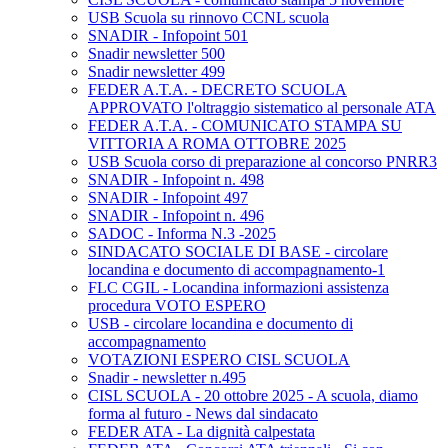
USB Scuola su rinnovo CCNL scuola
SNADIR - Infopoint 501
Snadir newsletter 500
Snadir newsletter 499
FEDER A.T.A. - DECRETO SCUOLA
APPROVATO l'oltraggio sistematico al personale ATA
FEDER A.T.A. - COMUNICATO STAMPA SU
VITTORIA A ROMA OTTOBRE 2025
USB Scuola corso di preparazione al concorso PNRR3
SNADIR - Infopoint n. 498
SNADIR - Infopoint 497
SNADIR - Infopoint n. 496
SADOC - Informa N.3 -2025
SINDACATO SOCIALE DI BASE - circolare
locandina e documento di accompagnamento-1
FLC CGIL - Locandina informazioni assistenza
procedura VOTO ESPERO
USB - circolare locandina e documento di
accompagnamento
VOTAZIONI ESPERO CISL SCUOLA
Snadir - newsletter n.495
CISL SCUOLA - 20 ottobre 2025 - A scuola, diamo
forma al futuro - News dal sindacato
FEDER ATA - La dignità calpestata