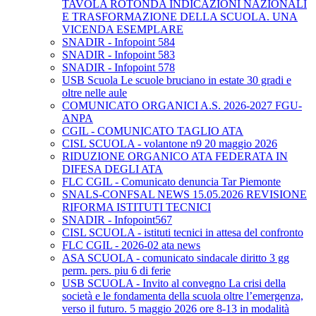
TAVOLA ROTONDA INDICAZIONI NAZIONALI
E TRASFORMAZIONE DELLA SCUOLA. UNA
VICENDA ESEMPLARE
SNADIR - Infopoint 584
SNADIR - Infopoint 583
SNADIR - Infopoint 578
USB Scuola Le scuole bruciano in estate 30 gradi e
oltre nelle aule
COMUNICATO ORGANICI A.S. 2026-2027 FGU-
ANPA
CGIL - COMUNICATO TAGLIO ATA
CISL SCUOLA - volantone n9 20 maggio 2026
RIDUZIONE ORGANICO ATA FEDERATA IN
DIFESA DEGLI ATA
FLC CGIL - Comunicato denuncia Tar Piemonte
SNALS-CONFSAL NEWS 15.05.2026 REVISIONE
RIFORMA ISTITUTI TECNICI
SNADIR - Infopoint567
CISL SCUOLA - istituti tecnici in attesa del confronto
FLC CGIL - 2026-02 ata news
ASA SCUOLA - comunicato sindacale diritto 3 gg
perm. pers. piu 6 di ferie
USB SCUOLA - Invito al convegno La crisi della
società e le fondamenta della scuola oltre l’emergenza,
verso il futuro. 5 maggio 2026 ore 8-13 in modalità