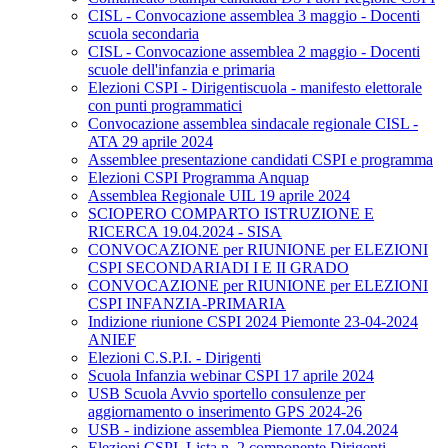
CISL - Convocazione assemblea 3 maggio - Docenti
scuola secondaria
CISL - Convocazione assemblea 2 maggio - Docenti
scuole dell'infanzia e primaria
Elezioni CSPI - Dirigentiscuola - manifesto elettorale
con punti programmatici
Convocazione assemblea sindacale regionale CISL -
ATA 29 aprile 2024
Assemblee presentazione candidati CSPI e programma
Elezioni CSPI Programma Anquap
Assemblea Regionale UIL 19 aprile 2024
SCIOPERO COMPARTO ISTRUZIONE E
RICERCA 19.04.2024 - SISA
CONVOCAZIONE per RIUNIONE per ELEZIONI
CSPI SECONDARIADI I E II GRADO
CONVOCAZIONE per RIUNIONE per ELEZIONI
CSPI INFANZIA-PRIMARIA
Indizione riunione CSPI 2024 Piemonte 23-04-2024
ANIEF
Elezioni C.S.P.I. - Dirigenti
Scuola Infanzia webinar CSPI 17 aprile 2024
USB Scuola Avvio sportello consulenze per
aggiornamento o inserimento GPS 2024-26
USB - indizione assemblea Piemonte 17.04.2024
Elezioni CSPI. Lista n. 2 componente Dirigenti