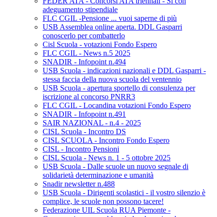
FEDER ATA - Concorsi ATA triennali - Si con
adeguamento stipendiale
FLC CGIL -Pensione ... vuoi saperne di più
USB Assemblea online aperta. DDL Gasparri
conoscerlo per combatterlo
Cisl Scuola - votazioni Fondo Espero
FLC CGIL - News n.5 2025
SNADIR - Infopoint n.494
USB Scuola - indicazioni nazionali e DDL Gasparri -
stessa faccia della nuova scuola del ventennio
USB Scuola - apertura sportello di consulenza per
iscrizione al concorso PNRR3
FLC CGIL - Locandina votazioni Fondo Espero
SNADIR - Infopoint n.491
SAIR NAZIONAL - n.4 - 2025
CISL Scuola - Incontro DS
CISL SCUOLA - Incontro Fondo Espero
CISL - Incontro Pensioni
CISL Scuola - News n. 1 - 5 ottobre 2025
USB Scuola - Dalle scuole un nuovo segnale di
solidarietà determinazione e umanità
Snadir newsletter n.488
USB Scuola - Dirigenti scolastici - il vostro silenzio è
complice, le scuole non possono tacere!
Federazione UIL Scuola RUA Piemonte -