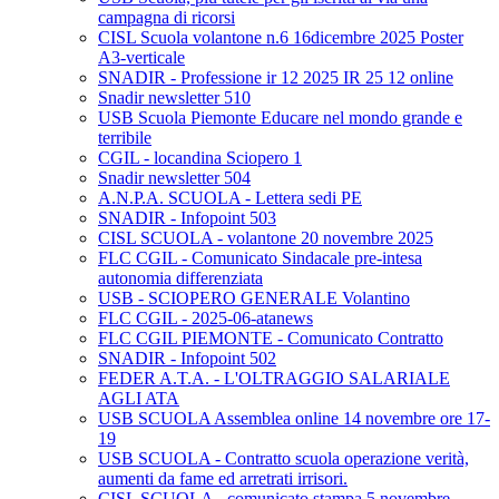
campagna di ricorsi
CISL Scuola volantone n.6 16dicembre 2025 Poster
A3-verticale
SNADIR - Professione ir 12 2025 IR 25 12 online
Snadir newsletter 510
USB Scuola Piemonte Educare nel mondo grande e
terribile
CGIL - locandina Sciopero 1
Snadir newsletter 504
A.N.P.A. SCUOLA - Lettera sedi PE
SNADIR - Infopoint 503
CISL SCUOLA - volantone 20 novembre 2025
FLC CGIL - Comunicato Sindacale pre-intesa
autonomia differenziata
USB - SCIOPERO GENERALE Volantino
FLC CGIL - 2025-06-atanews
FLC CGIL PIEMONTE - Comunicato Contratto
SNADIR - Infopoint 502
FEDER A.T.A. - L'OLTRAGGIO SALARIALE
AGLI ATA
USB SCUOLA Assemblea online 14 novembre ore 17-
19
USB SCUOLA - Contratto scuola operazione verità,
aumenti da fame ed arretrati irrisori.
CISL SCUOLA - comunicato stampa 5 novembre