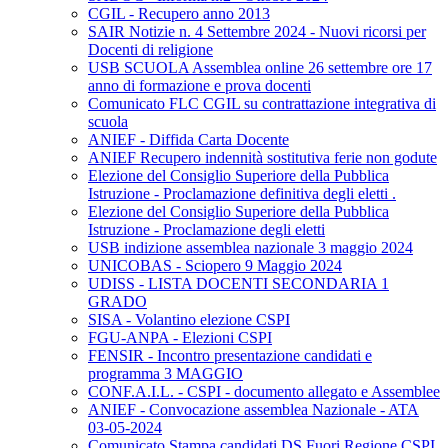
CGIL - Recupero anno 2013
SAIR Notizie n. 4 Settembre 2024 - Nuovi ricorsi per
Docenti di religione
USB SCUOLA Assemblea online 26 settembre ore 17
anno di formazione e prova docenti
Comunicato FLC CGIL su contrattazione integrativa di
scuola
ANIEF - Diffida Carta Docente
ANIEF Recupero indennità sostitutiva ferie non godute
Elezione del Consiglio Superiore della Pubblica
Istruzione - Proclamazione definitiva degli eletti .
Elezione del Consiglio Superiore della Pubblica
Istruzione - Proclamazione degli eletti
USB indizione assemblea nazionale 3 maggio 2024
UNICOBAS - Sciopero 9 Maggio 2024
UDISS - LISTA DOCENTI SECONDARIA 1
GRADO
SISA - Volantino elezione CSPI
FGU-ANPA - Elezioni CSPI
FENSIR - Incontro presentazione candidati e
programma 3 MAGGIO
CONF.A.I.L. - CSPI - documento allegato e Assemblee
ANIEF - Convocazione assemblea Nazionale - ATA
03-05-2024
Comunicato Stampa candidati DS Fuori Regione CSPI