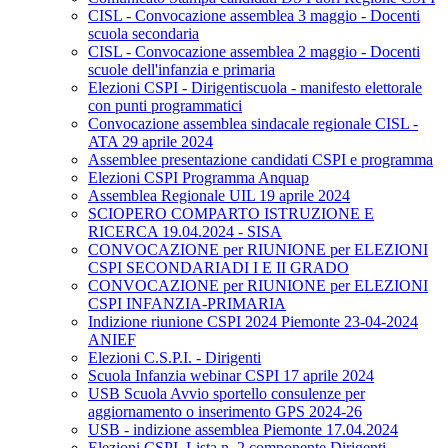
CISL - Convocazione assemblea 3 maggio - Docenti
scuola secondaria
CISL - Convocazione assemblea 2 maggio - Docenti
scuole dell'infanzia e primaria
Elezioni CSPI - Dirigentiscuola - manifesto elettorale
con punti programmatici
Convocazione assemblea sindacale regionale CISL -
ATA 29 aprile 2024
Assemblee presentazione candidati CSPI e programma
Elezioni CSPI Programma Anquap
Assemblea Regionale UIL 19 aprile 2024
SCIOPERO COMPARTO ISTRUZIONE E
RICERCA 19.04.2024 - SISA
CONVOCAZIONE per RIUNIONE per ELEZIONI
CSPI SECONDARIADI I E II GRADO
CONVOCAZIONE per RIUNIONE per ELEZIONI
CSPI INFANZIA-PRIMARIA
Indizione riunione CSPI 2024 Piemonte 23-04-2024
ANIEF
Elezioni C.S.P.I. - Dirigenti
Scuola Infanzia webinar CSPI 17 aprile 2024
USB Scuola Avvio sportello consulenze per
aggiornamento o inserimento GPS 2024-26
USB - indizione assemblea Piemonte 17.04.2024
Elezioni CSPI. Lista n. 2 componente Dirigenti