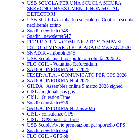
USB SCUOLA PER UNA SCUOLA SICURA
SERVONO INVESTIMENTI, NON METAL
DETECTOR!
USB SCUOLA - dibattito sul volume Contro la scuola
neoliberale torino
Snadir newsletter548
Snadir - newsletter547
FEDER A.T.A. - COMUNICATO STAMPA SU
ESITO SEMINARIO PESCARA 02 MARZO 2026
SNADIR - Infopoint545
USB Scuola apertura sportello mobilità 2026-27
FLC CGIL - Volantino Referendum
SADOC INFORMA N. 5 2026
FESER A.T.A. - COMUNICATO PER GPS 2026
SADOC INFORMA N. 4 2026
GILDA - Assemblea online 5 marzo 2026 signed
CISL - regionale sos gps
CISL - Question Time
Snadir newsletter536
SADOC INFORMA N. 2bis 2026
CISL - consulenze GPS
CISL - GPS-questionTime
USB Scuola Avvio prenotazioni per sportello GPS
Snadir newsletter534
FLC CGIL - GPS ok