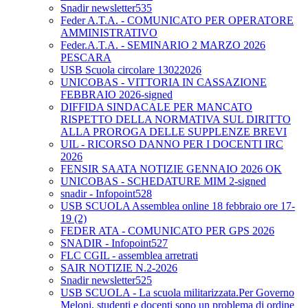
Snadir newsletter535
Feder A.T.A. - COMUNICATO PER OPERATORE
AMMINISTRATIVO
Feder.A.T.A. - SEMINARIO 2 MARZO 2026
PESCARA
USB Scuola circolare 13022026
UNICOBAS - VITTORIA IN CASSAZIONE
FEBBRAIO 2026-signed
DIFFIDA SINDACALE PER MANCATO
RISPETTO DELLA NORMATIVA SUL DIRITTO
ALLA PROROGA DELLE SUPPLENZE BREVI
UIL - RICORSO DANNO PER I DOCENTI IRC
2026
FENSIR SAATA NOTIZIE GENNAIO 2026 OK
UNICOBAS - SCHEDATURE MIM 2-signed
snadir - Infopoint528
USB SCUOLA Assemblea online 18 febbraio ore 17-
19 (2)
FEDER ATA - COMUNICATO PER GPS 2026
SNADIR - Infopoint527
FLC CGIL - assemblea arretrati
SAIR NOTIZIE N.2-2026
Snadir newsletter525
USB SCUOLA - La scuola militarizzata.Per Governo
Meloni, studenti e docenti sono un problema di ordine