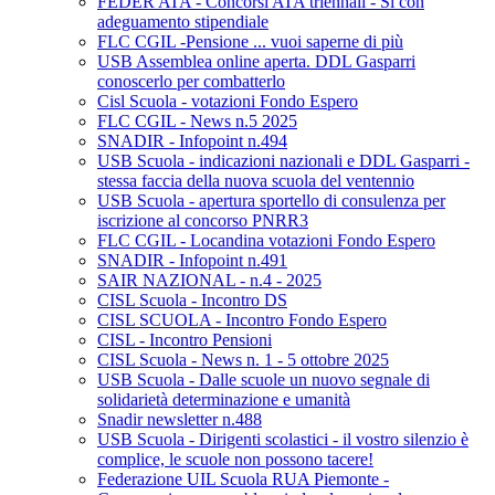
FEDER ATA - Concorsi ATA triennali - Si con
adeguamento stipendiale
FLC CGIL -Pensione ... vuoi saperne di più
USB Assemblea online aperta. DDL Gasparri
conoscerlo per combatterlo
Cisl Scuola - votazioni Fondo Espero
FLC CGIL - News n.5 2025
SNADIR - Infopoint n.494
USB Scuola - indicazioni nazionali e DDL Gasparri -
stessa faccia della nuova scuola del ventennio
USB Scuola - apertura sportello di consulenza per
iscrizione al concorso PNRR3
FLC CGIL - Locandina votazioni Fondo Espero
SNADIR - Infopoint n.491
SAIR NAZIONAL - n.4 - 2025
CISL Scuola - Incontro DS
CISL SCUOLA - Incontro Fondo Espero
CISL - Incontro Pensioni
CISL Scuola - News n. 1 - 5 ottobre 2025
USB Scuola - Dalle scuole un nuovo segnale di
solidarietà determinazione e umanità
Snadir newsletter n.488
USB Scuola - Dirigenti scolastici - il vostro silenzio è
complice, le scuole non possono tacere!
Federazione UIL Scuola RUA Piemonte -