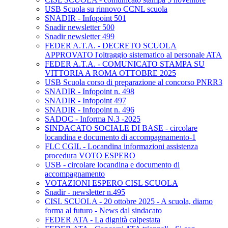
USB Scuola su rinnovo CCNL scuola
SNADIR - Infopoint 501
Snadir newsletter 500
Snadir newsletter 499
FEDER A.T.A. - DECRETO SCUOLA
APPROVATO l'oltraggio sistematico al personale ATA
FEDER A.T.A. - COMUNICATO STAMPA SU
VITTORIA A ROMA OTTOBRE 2025
USB Scuola corso di preparazione al concorso PNRR3
SNADIR - Infopoint n. 498
SNADIR - Infopoint 497
SNADIR - Infopoint n. 496
SADOC - Informa N.3 -2025
SINDACATO SOCIALE DI BASE - circolare
locandina e documento di accompagnamento-1
FLC CGIL - Locandina informazioni assistenza
procedura VOTO ESPERO
USB - circolare locandina e documento di
accompagnamento
VOTAZIONI ESPERO CISL SCUOLA
Snadir - newsletter n.495
CISL SCUOLA - 20 ottobre 2025 - A scuola, diamo
forma al futuro - News dal sindacato
FEDER ATA - La dignità calpestata