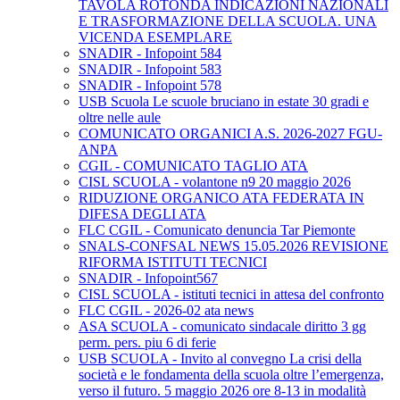
TAVOLA ROTONDA INDICAZIONI NAZIONALI
E TRASFORMAZIONE DELLA SCUOLA. UNA
VICENDA ESEMPLARE
SNADIR - Infopoint 584
SNADIR - Infopoint 583
SNADIR - Infopoint 578
USB Scuola Le scuole bruciano in estate 30 gradi e
oltre nelle aule
COMUNICATO ORGANICI A.S. 2026-2027 FGU-
ANPA
CGIL - COMUNICATO TAGLIO ATA
CISL SCUOLA - volantone n9 20 maggio 2026
RIDUZIONE ORGANICO ATA FEDERATA IN
DIFESA DEGLI ATA
FLC CGIL - Comunicato denuncia Tar Piemonte
SNALS-CONFSAL NEWS 15.05.2026 REVISIONE
RIFORMA ISTITUTI TECNICI
SNADIR - Infopoint567
CISL SCUOLA - istituti tecnici in attesa del confronto
FLC CGIL - 2026-02 ata news
ASA SCUOLA - comunicato sindacale diritto 3 gg
perm. pers. piu 6 di ferie
USB SCUOLA - Invito al convegno La crisi della
società e le fondamenta della scuola oltre l’emergenza,
verso il futuro. 5 maggio 2026 ore 8-13 in modalità