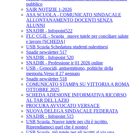
pubblico
SAIR NOTIZIE 1-2026
ASA SCUOLA - COMUNICATO SINDACALE
ALLONTANAMENTO DOCENTI SENZA
ALUNNI
SNADIR - Infopoint522
FLC CGIL - Scuola_ nuove tutele per conciliare salute
e lavoro [SCHEDA]
USB Scuola Schedatura studenti palestinesi
Snadir newsletter 517
SNADIR - Infopoint 520
SNADIR - Professione ir 01 2026 online
USB - Genocidi, antisemitismo, politiche della
memoria.Verso il 27 gennaio
Snadir newsletter 518
COMUNICATO STAMPA SU VITTORIA A ROMA
OTTOBRE 2025
SCHEDA ADESIONE INFORMATIVA RICORSO
AL TAR DEL LAZIO
PROCURA AVVOCATO VERSACE
NUOVA DELEGA SINDACALE FEDERATA
SNADIR - Infopoint 515
USB Scuola. Nuove tutele per chi è iscritto.
Riprendiamoci quel che è nostro!
USB Scuola, più tutele per gli iscritti al via una