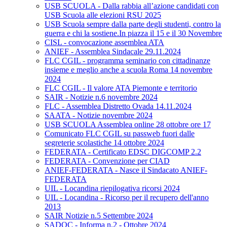
USB SCUOLA - Dalla rabbia all’azione candidati con
USB Scuola alle elezioni RSU 2025
USB Scuola sempre dalla parte degli studenti, contro la
guerra e chi la sostiene.In piazza il 15 e il 30 Novembre
CISL - convocazione assemblea ATA
ANIEF - Assemblea Sindacale 29.11.2024
FLC CGIL - programma seminario con cittadinanze
insieme e meglio anche a scuola Roma 14 novembre
2024
FLC CGIL - Il valore ATA Piemonte e territorio
SAIR - Notizie n.6 novembre 2024
FLC - Assemblea Distretto Ovada 14.11.2024
SAATA - Notizie novembre 2024
USB SCUOLA Assemblea online 28 ottobre ore 17
Comunicato FLC CGIL su passweb fuori dalle
segreterie scolastiche 14 ottobre 2024
FEDERATA - Certificato EDSC DIGCOMP 2.2
FEDERATA - Convenzione per CIAD
ANIEF-FEDERATA - Nasce il Sindacato ANIEF-
FEDERATA
UIL - Locandina riepilogativa ricorsi 2024
UIL - Locandina - Ricorso per il recupero dell'anno
2013
SAIR Notizie n.5 Settembre 2024
SADOC - Informa n.2 - Ottobre 2024