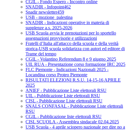
CGIL - Fondo Espero - Incontro online
SNADIR - Infopoint462
Snadir newsletter459
USB - mozione_palestina
SNADIR - Indicazioni operative in materia di
supplenze a.s. 2025-2026
USB Scuola avvia le prenotazioni per lo sportello
assegnazioni provvisorie e utilizzazioni
Fratelli d’Italia all'attacco della scuola e della verità
storica-USB scuola solidarizza con autori ed editore di
Trame del tempo
CGIL - Volantino Referendum 8 e 9 giugno 2025
UIL RUA - Presentazione corso formazione IRC 2025
FLC Piemonte - Indicazioni Nazionali 2025 -
Locandina corso Proteo Piemonte
RISULTATI ELEZIONI R.S.U. 14-15-16 APRILE
2025
ANIEF - Pubblicazione Liste elettorali RSU
UIL - Pubblicazione Liste elettorali RSU
CISL - Pubblicazione Liste elettorali RSU
SNALS CONFASAL - Pubblicazione Liste elettorali
RSU
CGIL - Pubblicazione liste elettorali RSU
CISL SCUOLA - Assemblea sindacale 02.04.2025
USB Scuola - 4 aprile sciopero nazionale per dire no a