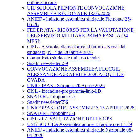
online sincrona
UIL SCUOLA PIEMONTE CONVOCAZIONE
ASSEMBLEA REGIONALE 13.05.2026
ANIEF - Indizione assemblea sindacale Piemonte 25-
05-26
FEDER ATA - RICORSO PER LA VALUTAZIONE
DEL SERVIZIO MILITARE PRIMA FASCIA (24
MESI)
CISL - A scuola, diamo forma al futuro - News dal
sindacato, N. 7 del 20 aprile 2026
Comunicato sindacale unitario tecnici
Snadir newsletter559
CONVOCAZIONE ASSEMBLEA FLCCGIL
ALESSANDRIA 23 APRILE 2026 ACQUI T. E
OVADA
UNICOBAS - Sciopero 20 Aprile 2026
CISL - locandina-programma-link-LD
SNADIR - Infopoint555
Snadir newsletter556
UNICOBAS - ODG ASSEMBLEA 15 APRILE 2026
SNADIR - Infopoint554
CISL - LA VALUTAZIONE DELLE GPS
USB SCUOLA Assemblea online 13 aprile ore 17-19
ANIEF - Indizione assemblea sindacale Nazionale 08-
04-2026