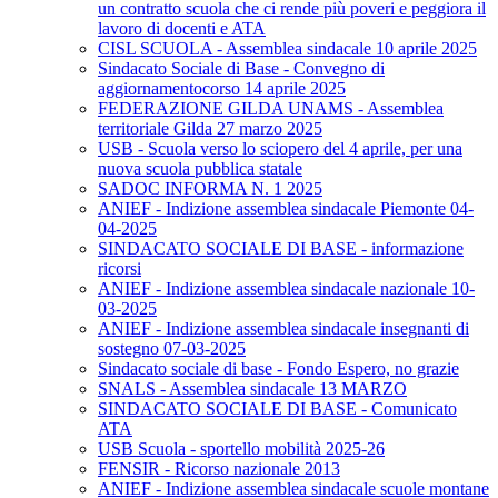
un contratto scuola che ci rende più poveri e peggiora il
lavoro di docenti e ATA
CISL SCUOLA - Assemblea sindacale 10 aprile 2025
Sindacato Sociale di Base - Convegno di
aggiornamentocorso 14 aprile 2025
FEDERAZIONE GILDA UNAMS - Assemblea
territoriale Gilda 27 marzo 2025
USB - Scuola verso lo sciopero del 4 aprile, per una
nuova scuola pubblica statale
SADOC INFORMA N. 1 2025
ANIEF - Indizione assemblea sindacale Piemonte 04-
04-2025
SINDACATO SOCIALE DI BASE - informazione
ricorsi
ANIEF - Indizione assemblea sindacale nazionale 10-
03-2025
ANIEF - Indizione assemblea sindacale insegnanti di
sostegno 07-03-2025
Sindacato sociale di base - Fondo Espero, no grazie
SNALS - Assemblea sindacale 13 MARZO
SINDACATO SOCIALE DI BASE - Comunicato
ATA
USB Scuola - sportello mobilità 2025-26
FENSIR - Ricorso nazionale 2013
ANIEF - Indizione assemblea sindacale scuole montane