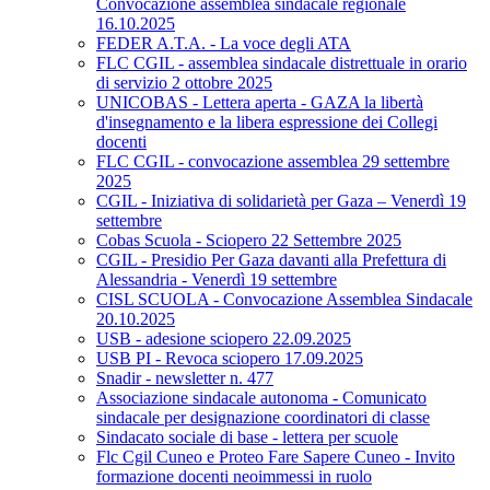
Convocazione assemblea sindacale regionale
16.10.2025
FEDER A.T.A. - La voce degli ATA
FLC CGIL - assemblea sindacale distrettuale in orario
di servizio 2 ottobre 2025
UNICOBAS - Lettera aperta - GAZA la libertà
d'insegnamento e la libera espressione dei Collegi
docenti
FLC CGIL - convocazione assemblea 29 settembre
2025
CGIL - Iniziativa di solidarietà per Gaza – Venerdì 19
settembre
Cobas Scuola - Sciopero 22 Settembre 2025
CGIL - Presidio Per Gaza davanti alla Prefettura di
Alessandria - Venerdì 19 settembre
CISL SCUOLA - Convocazione Assemblea Sindacale
20.10.2025
USB - adesione sciopero 22.09.2025
USB PI - Revoca sciopero 17.09.2025
Snadir - newsletter n. 477
Associazione sindacale autonoma - Comunicato
sindacale per designazione coordinatori di classe
Sindacato sociale di base - lettera per scuole
Flc Cgil Cuneo e Proteo Fare Sapere Cuneo - Invito
formazione docenti neoimmessi in ruolo