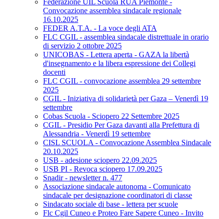
Federazione UIL Scuola RUA Piemonte -
Convocazione assemblea sindacale regionale
16.10.2025
FEDER A.T.A. - La voce degli ATA
FLC CGIL - assemblea sindacale distrettuale in orario
di servizio 2 ottobre 2025
UNICOBAS - Lettera aperta - GAZA la libertà
d'insegnamento e la libera espressione dei Collegi
docenti
FLC CGIL - convocazione assemblea 29 settembre
2025
CGIL - Iniziativa di solidarietà per Gaza – Venerdì 19
settembre
Cobas Scuola - Sciopero 22 Settembre 2025
CGIL - Presidio Per Gaza davanti alla Prefettura di
Alessandria - Venerdì 19 settembre
CISL SCUOLA - Convocazione Assemblea Sindacale
20.10.2025
USB - adesione sciopero 22.09.2025
USB PI - Revoca sciopero 17.09.2025
Snadir - newsletter n. 477
Associazione sindacale autonoma - Comunicato
sindacale per designazione coordinatori di classe
Sindacato sociale di base - lettera per scuole
Flc Cgil Cuneo e Proteo Fare Sapere Cuneo - Invito