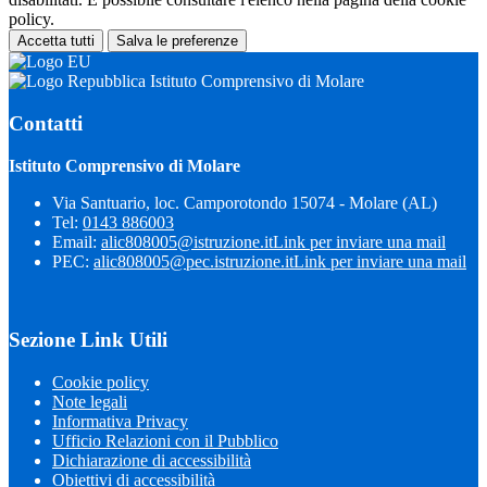
policy.
Accetta tutti
Salva le preferenze
Istituto Comprensivo di Molare
Contatti
Istituto Comprensivo di Molare
Via Santuario, loc. Camporotondo 15074 - Molare (AL)
Tel:
0143 886003
Email:
alic808005@istruzione.it
Link per inviare una mail
PEC:
alic808005@pec.istruzione.it
Link per inviare una mail
Sezione Link Utili
Cookie policy
Note legali
Informativa Privacy
Ufficio Relazioni con il Pubblico
Dichiarazione di accessibilità
Obiettivi di accessibilità