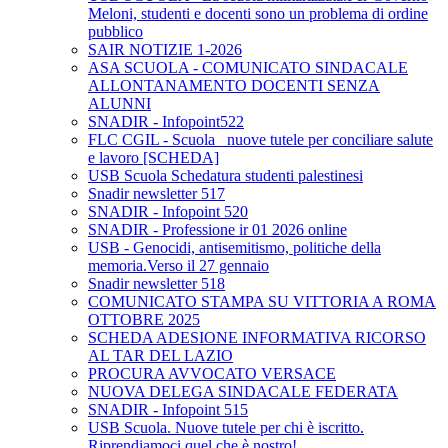
Meloni, studenti e docenti sono un problema di ordine
pubblico
SAIR NOTIZIE 1-2026
ASA SCUOLA - COMUNICATO SINDACALE
ALLONTANAMENTO DOCENTI SENZA
ALUNNI
SNADIR - Infopoint522
FLC CGIL - Scuola_ nuove tutele per conciliare salute
e lavoro [SCHEDA]
USB Scuola Schedatura studenti palestinesi
Snadir newsletter 517
SNADIR - Infopoint 520
SNADIR - Professione ir 01 2026 online
USB - Genocidi, antisemitismo, politiche della
memoria.Verso il 27 gennaio
Snadir newsletter 518
COMUNICATO STAMPA SU VITTORIA A ROMA
OTTOBRE 2025
SCHEDA ADESIONE INFORMATIVA RICORSO
AL TAR DEL LAZIO
PROCURA AVVOCATO VERSACE
NUOVA DELEGA SINDACALE FEDERATA
SNADIR - Infopoint 515
USB Scuola. Nuove tutele per chi è iscritto.
Riprendiamoci quel che è nostro!