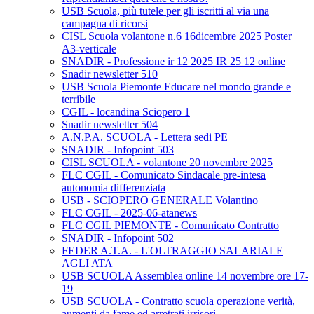
USB Scuola, più tutele per gli iscritti al via una
campagna di ricorsi
CISL Scuola volantone n.6 16dicembre 2025 Poster
A3-verticale
SNADIR - Professione ir 12 2025 IR 25 12 online
Snadir newsletter 510
USB Scuola Piemonte Educare nel mondo grande e
terribile
CGIL - locandina Sciopero 1
Snadir newsletter 504
A.N.P.A. SCUOLA - Lettera sedi PE
SNADIR - Infopoint 503
CISL SCUOLA - volantone 20 novembre 2025
FLC CGIL - Comunicato Sindacale pre-intesa
autonomia differenziata
USB - SCIOPERO GENERALE Volantino
FLC CGIL - 2025-06-atanews
FLC CGIL PIEMONTE - Comunicato Contratto
SNADIR - Infopoint 502
FEDER A.T.A. - L'OLTRAGGIO SALARIALE
AGLI ATA
USB SCUOLA Assemblea online 14 novembre ore 17-
19
USB SCUOLA - Contratto scuola operazione verità,
aumenti da fame ed arretrati irrisori.