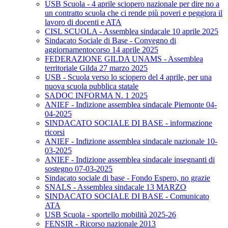
USB Scuola - 4 aprile sciopero nazionale per dire no a
un contratto scuola che ci rende più poveri e peggiora il
lavoro di docenti e ATA
CISL SCUOLA - Assemblea sindacale 10 aprile 2025
Sindacato Sociale di Base - Convegno di
aggiornamentocorso 14 aprile 2025
FEDERAZIONE GILDA UNAMS - Assemblea
territoriale Gilda 27 marzo 2025
USB - Scuola verso lo sciopero del 4 aprile, per una
nuova scuola pubblica statale
SADOC INFORMA N. 1 2025
ANIEF - Indizione assemblea sindacale Piemonte 04-
04-2025
SINDACATO SOCIALE DI BASE - informazione
ricorsi
ANIEF - Indizione assemblea sindacale nazionale 10-
03-2025
ANIEF - Indizione assemblea sindacale insegnanti di
sostegno 07-03-2025
Sindacato sociale di base - Fondo Espero, no grazie
SNALS - Assemblea sindacale 13 MARZO
SINDACATO SOCIALE DI BASE - Comunicato
ATA
USB Scuola - sportello mobilità 2025-26
FENSIR - Ricorso nazionale 2013