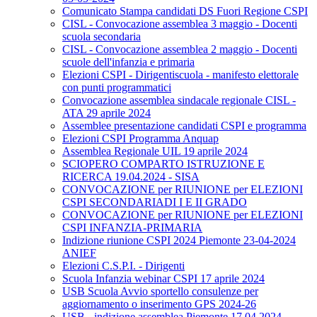
Comunicato Stampa candidati DS Fuori Regione CSPI
CISL - Convocazione assemblea 3 maggio - Docenti
scuola secondaria
CISL - Convocazione assemblea 2 maggio - Docenti
scuole dell'infanzia e primaria
Elezioni CSPI - Dirigentiscuola - manifesto elettorale
con punti programmatici
Convocazione assemblea sindacale regionale CISL -
ATA 29 aprile 2024
Assemblee presentazione candidati CSPI e programma
Elezioni CSPI Programma Anquap
Assemblea Regionale UIL 19 aprile 2024
SCIOPERO COMPARTO ISTRUZIONE E
RICERCA 19.04.2024 - SISA
CONVOCAZIONE per RIUNIONE per ELEZIONI
CSPI SECONDARIADI I E II GRADO
CONVOCAZIONE per RIUNIONE per ELEZIONI
CSPI INFANZIA-PRIMARIA
Indizione riunione CSPI 2024 Piemonte 23-04-2024
ANIEF
Elezioni C.S.P.I. - Dirigenti
Scuola Infanzia webinar CSPI 17 aprile 2024
USB Scuola Avvio sportello consulenze per
aggiornamento o inserimento GPS 2024-26
USB - indizione assemblea Piemonte 17.04.2024