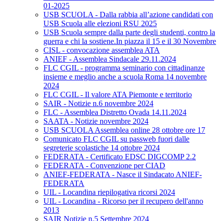
01-2025
USB SCUOLA - Dalla rabbia all’azione candidati con
USB Scuola alle elezioni RSU 2025
USB Scuola sempre dalla parte degli studenti, contro la
guerra e chi la sostiene.In piazza il 15 e il 30 Novembre
CISL - convocazione assemblea ATA
ANIEF - Assemblea Sindacale 29.11.2024
FLC CGIL - programma seminario con cittadinanze
insieme e meglio anche a scuola Roma 14 novembre
2024
FLC CGIL - Il valore ATA Piemonte e territorio
SAIR - Notizie n.6 novembre 2024
FLC - Assemblea Distretto Ovada 14.11.2024
SAATA - Notizie novembre 2024
USB SCUOLA Assemblea online 28 ottobre ore 17
Comunicato FLC CGIL su passweb fuori dalle
segreterie scolastiche 14 ottobre 2024
FEDERATA - Certificato EDSC DIGCOMP 2.2
FEDERATA - Convenzione per CIAD
ANIEF-FEDERATA - Nasce il Sindacato ANIEF-
FEDERATA
UIL - Locandina riepilogativa ricorsi 2024
UIL - Locandina - Ricorso per il recupero dell'anno
2013
SAIR Notizie n.5 Settembre 2024