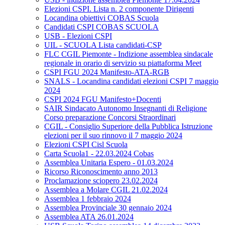
Elezioni CSPI. Lista n. 2 componente Dirigenti
Locandina obiettivi COBAS Scuola
Candidati CSPI COBAS SCUOLA
USB - Elezioni CSPI
UIL - SCUOLA Lista candidati-CSP
FLC CGIL Piemonte - Indizione assemblea sindacale
regionale in orario di servizio su piattaforma Meet
CSPI FGU 2024 Manifesto-ATA-RGB
SNALS - Locandina candidati elezioni CSPI 7 maggio
2024
CSPI 2024 FGU Manifesto+Docenti
SAIR Sindacato Autonomo Insegnanti di Religione
Corso preparazione Concorsi Straordinari
CGIL - Consiglio Superiore della Pubblica Istruzione
elezioni per il suo rinnovo il 7 maggio 2024
Elezioni CSPI Cisl Scuola
Carta Scuola1 - 22.03.2024 Cobas
Assemblea Unitaria Espero - 01.03.2024
Ricorso Riconoscimento anno 2013
Proclamazione sciopero 23.02.2024
Assemblea a Molare CGIL 21.02.2024
Assemblea 1 febbraio 2024
Assemblea Provinciale 30 gennaio 2024
Assemblea ATA 26.01.2024