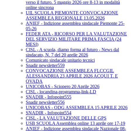
verso il futuro. 5 maggio 2026 ore 8-13 in modalità
online sincrona
UIL SCUOLA PIEMONTE CONVOCAZIONE
ASSEMBLEA REGIONALE 13.05.2026
ANIEF - Indizione assemblea sindacale Piemonte 25-
05-26
FEDER ATA - RICORSO PER LA VALUTAZIONE
DEL SERVIZIO MILITARE PRIMA FASCIA (24
MESI)
CISL - A scuola, diamo forma al futuro - News dal
sindacato, N. 7 del 20 aprile 2026
Comunicato sindacale unitario tecnici
Snadir newsletter559
CONVOCAZIONE ASSEMBLEA FLCCGIL
ALESSANDRIA 23 APRILE 2026 ACQUI T. E
OVADA
UNICOBAS - Sciopero 20 Aprile 2026
CISL - locandina-programma-link-LD
SNADIR - Infopoint555
Snadir newsletter556
UNICOBAS - ODG ASSEMBLEA 15 APRILE 2026
SNADIR - Infopoint554
CISL - LA VALUTAZIONE DELLE GPS
USB SCUOLA Assemblea online 13 aprile ore 17-19
ANIEF - Indizione assemblea sindacale Nazionale 08-