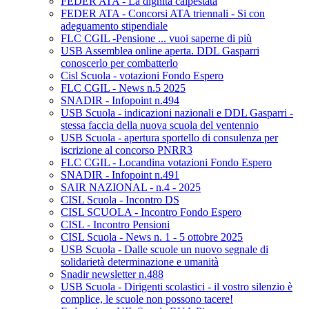
FEDER ATA - La dignità calpestata
FEDER ATA - Concorsi ATA triennali - Si con
adeguamento stipendiale
FLC CGIL -Pensione ... vuoi saperne di più
USB Assemblea online aperta. DDL Gasparri
conoscerlo per combatterlo
Cisl Scuola - votazioni Fondo Espero
FLC CGIL - News n.5 2025
SNADIR - Infopoint n.494
USB Scuola - indicazioni nazionali e DDL Gasparri -
stessa faccia della nuova scuola del ventennio
USB Scuola - apertura sportello di consulenza per
iscrizione al concorso PNRR3
FLC CGIL - Locandina votazioni Fondo Espero
SNADIR - Infopoint n.491
SAIR NAZIONAL - n.4 - 2025
CISL Scuola - Incontro DS
CISL SCUOLA - Incontro Fondo Espero
CISL - Incontro Pensioni
CISL Scuola - News n. 1 - 5 ottobre 2025
USB Scuola - Dalle scuole un nuovo segnale di
solidarietà determinazione e umanità
Snadir newsletter n.488
USB Scuola - Dirigenti scolastici - il vostro silenzio è
complice, le scuole non possono tacere!