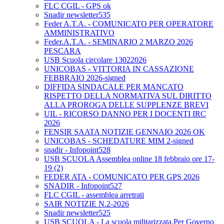
FLC CGIL - GPS ok
Snadir newsletter535
Feder A.T.A. - COMUNICATO PER OPERATORE
AMMINISTRATIVO
Feder.A.T.A. - SEMINARIO 2 MARZO 2026
PESCARA
USB Scuola circolare 13022026
UNICOBAS - VITTORIA IN CASSAZIONE
FEBBRAIO 2026-signed
DIFFIDA SINDACALE PER MANCATO
RISPETTO DELLA NORMATIVA SUL DIRITTO
ALLA PROROGA DELLE SUPPLENZE BREVI
UIL - RICORSO DANNO PER I DOCENTI IRC
2026
FENSIR SAATA NOTIZIE GENNAIO 2026 OK
UNICOBAS - SCHEDATURE MIM 2-signed
snadir - Infopoint528
USB SCUOLA Assemblea online 18 febbraio ore 17-
19 (2)
FEDER ATA - COMUNICATO PER GPS 2026
SNADIR - Infopoint527
FLC CGIL - assemblea arretrati
SAIR NOTIZIE N.2-2026
Snadir newsletter525
USB SCUOLA - La scuola militarizzata.Per Governo