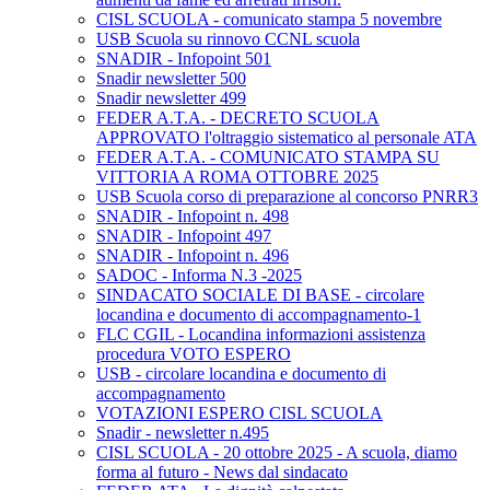
CISL SCUOLA - comunicato stampa 5 novembre
USB Scuola su rinnovo CCNL scuola
SNADIR - Infopoint 501
Snadir newsletter 500
Snadir newsletter 499
FEDER A.T.A. - DECRETO SCUOLA
APPROVATO l'oltraggio sistematico al personale ATA
FEDER A.T.A. - COMUNICATO STAMPA SU
VITTORIA A ROMA OTTOBRE 2025
USB Scuola corso di preparazione al concorso PNRR3
SNADIR - Infopoint n. 498
SNADIR - Infopoint 497
SNADIR - Infopoint n. 496
SADOC - Informa N.3 -2025
SINDACATO SOCIALE DI BASE - circolare
locandina e documento di accompagnamento-1
FLC CGIL - Locandina informazioni assistenza
procedura VOTO ESPERO
USB - circolare locandina e documento di
accompagnamento
VOTAZIONI ESPERO CISL SCUOLA
Snadir - newsletter n.495
CISL SCUOLA - 20 ottobre 2025 - A scuola, diamo
forma al futuro - News dal sindacato