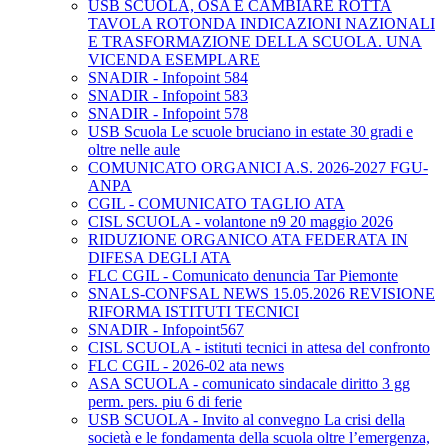
USB SCUOLA, OSA E CAMBIARE ROTTA
TAVOLA ROTONDA INDICAZIONI NAZIONALI
E TRASFORMAZIONE DELLA SCUOLA. UNA
VICENDA ESEMPLARE
SNADIR - Infopoint 584
SNADIR - Infopoint 583
SNADIR - Infopoint 578
USB Scuola Le scuole bruciano in estate 30 gradi e
oltre nelle aule
COMUNICATO ORGANICI A.S. 2026-2027 FGU-
ANPA
CGIL - COMUNICATO TAGLIO ATA
CISL SCUOLA - volantone n9 20 maggio 2026
RIDUZIONE ORGANICO ATA FEDERATA IN
DIFESA DEGLI ATA
FLC CGIL - Comunicato denuncia Tar Piemonte
SNALS-CONFSAL NEWS 15.05.2026 REVISIONE
RIFORMA ISTITUTI TECNICI
SNADIR - Infopoint567
CISL SCUOLA - istituti tecnici in attesa del confronto
FLC CGIL - 2026-02 ata news
ASA SCUOLA - comunicato sindacale diritto 3 gg
perm. pers. piu 6 di ferie
USB SCUOLA - Invito al convegno La crisi della
società e le fondamenta della scuola oltre l’emergenza,