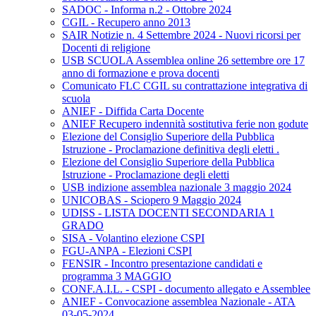
SADOC - Informa n.2 - Ottobre 2024
CGIL - Recupero anno 2013
SAIR Notizie n. 4 Settembre 2024 - Nuovi ricorsi per
Docenti di religione
USB SCUOLA Assemblea online 26 settembre ore 17
anno di formazione e prova docenti
Comunicato FLC CGIL su contrattazione integrativa di
scuola
ANIEF - Diffida Carta Docente
ANIEF Recupero indennità sostitutiva ferie non godute
Elezione del Consiglio Superiore della Pubblica
Istruzione - Proclamazione definitiva degli eletti .
Elezione del Consiglio Superiore della Pubblica
Istruzione - Proclamazione degli eletti
USB indizione assemblea nazionale 3 maggio 2024
UNICOBAS - Sciopero 9 Maggio 2024
UDISS - LISTA DOCENTI SECONDARIA 1
GRADO
SISA - Volantino elezione CSPI
FGU-ANPA - Elezioni CSPI
FENSIR - Incontro presentazione candidati e
programma 3 MAGGIO
CONF.A.I.L. - CSPI - documento allegato e Assemblee
ANIEF - Convocazione assemblea Nazionale - ATA
03-05-2024