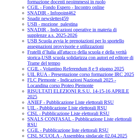
formazione docenti neoimmessi in ruolo
CGIL - Fondo Espero - Incontro online
SNADIR - Infopoint462
Snadir newsletter459
USB - mozione_palestina
SNADIR - Indicazioni operative in materia di
supplenze a.s. 2025-2026
USB Scuola avvia le prenotazioni per lo sportello
assegnazioni provvisorie e utilizzazioni
Fratelli d’Italia all'attacco della scuola e della verità
storica-USB scuola solidarizza con autori ed editore di
Trame del tempo
CGIL - Volantino Referendum 8 e 9 giugno 2025
UIL RUA - Presentazione corso formazione IRC 2025
FLC Piemonte - Indicazioni Nazionali 2025 -
Locandina corso Proteo Piemonte
RISULTATI ELEZIONI R.S.U. 14-15-16 APRILE
2025
ANIEF - Pubblicazione Liste elettorali RSU
UIL - Pubblicazione Liste elettorali RSU
CISL - Pubblicazione Liste elettorali RSU
SNALS CONFASAL - Pubblicazione Liste elettorali
RSU
CGIL - Pubblicazione liste elettorali RSU
CISL SCUOLA - Assemblea sindacale 02.04.2025