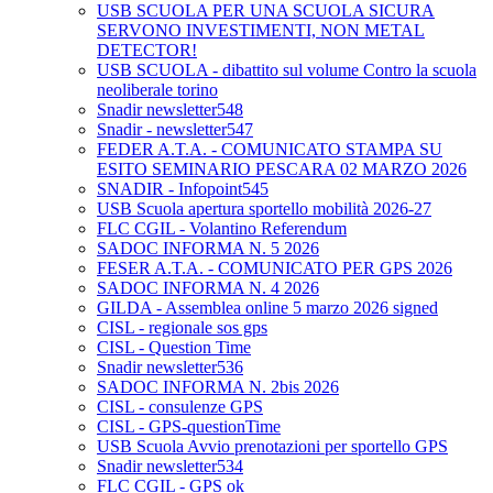
USB SCUOLA PER UNA SCUOLA SICURA
SERVONO INVESTIMENTI, NON METAL
DETECTOR!
USB SCUOLA - dibattito sul volume Contro la scuola
neoliberale torino
Snadir newsletter548
Snadir - newsletter547
FEDER A.T.A. - COMUNICATO STAMPA SU
ESITO SEMINARIO PESCARA 02 MARZO 2026
SNADIR - Infopoint545
USB Scuola apertura sportello mobilità 2026-27
FLC CGIL - Volantino Referendum
SADOC INFORMA N. 5 2026
FESER A.T.A. - COMUNICATO PER GPS 2026
SADOC INFORMA N. 4 2026
GILDA - Assemblea online 5 marzo 2026 signed
CISL - regionale sos gps
CISL - Question Time
Snadir newsletter536
SADOC INFORMA N. 2bis 2026
CISL - consulenze GPS
CISL - GPS-questionTime
USB Scuola Avvio prenotazioni per sportello GPS
Snadir newsletter534
FLC CGIL - GPS ok