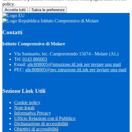
policy.
Accetta tutti
Salva le preferenze
Istituto Comprensivo di Molare
Contatti
Istituto Comprensivo di Molare
Via Santuario, loc. Camporotondo 15074 - Molare (AL)
Tel:
0143 886003
Email:
alic808005@istruzione.it
Link per inviare una mail
PEC:
alic808005@pec.istruzione.it
Link per inviare una mail
Sezione Link Utili
Cookie policy
Note legali
Informativa Privacy
Ufficio Relazioni con il Pubblico
Dichiarazione di accessibilità
Obiettivi di accessibilità