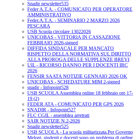
Snadir newsletter535
Feder A.T.A. - COMUNICATO PER OPERATORE
AMMINISTRATIVO
Feder.A.T.A. - SEMINARIO 2 MARZO 2026
PESCARA
USB Scuola circolare 13022026
UNICOBAS - VITTORIA IN CASSAZIONE
FEBBRAIO 2026-signed
DIFFIDA SINDACALE PER MANCATO
RISPETTO DELLA NORMATIVA SUL DIRITTO
ALLA PROROGA DELLE SUPPLENZE BREVI
UIL - RICORSO DANNO PER I DOCENTI IRC
2026
FENSIR SAATA NOTIZIE GENNAIO 2026 OK
UNICOBAS - SCHEDATURE MIM 2-signed
snadir - Infopoint528
USB SCUOLA Assemblea online 18 febbraio ore 17-
19 (2)
FEDER ATA - COMUNICATO PER GPS 2026
SNADIR - Infopoint527
FLC CGIL - assemblea arretrati
SAIR NOTIZIE N.2-2026
Snadir newsletter525
USB SCUOLA - La scuola militarizzata.Per Governo
Meloni, studenti e docenti sono un problema di ordine