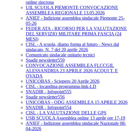
online sincrona
UIL SCUOLA PIEMONTE CONVOCAZIONE
ASSEMBLEA REGIONALE 13.05.2026
ANIEF - Indizione assemblea sindacale Piemonte 25-
05-26
FEDER ATA - RICORSO PER LA VALUTAZIONE
DEL SERVIZIO MILITARE PRIMA FASCIA (24
MESI)
CISL - A scuola, diamo forma al futuro - News dal
sindacato, N. 7 del 20 aprile 2026
Comunicato sindacale unitario tecnici
Snadir newsletter559
CONVOCAZIONE ASSEMBLEA FLCCGIL
ALESSANDRIA 23 APRILE 2026 ACQUI T. E
OVADA
UNICOBAS - Sciopero 20 Aprile 2026
CISL - locandina-programma-link-LD
SNADIR - Infopoint555
Snadir newsletter556
UNICOBAS - ODG ASSEMBLEA 15 APRILE 2026
SNADIR - Infopoint554
CISL - LA VALUTAZIONE DELLE GPS
USB SCUOLA Assemblea online 13 aprile ore 17-19
ANIEF - Indizione assemblea sindacale Nazionale 08-
04-2026