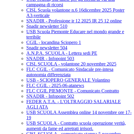
campagna di ricorsi
CISL Scuola volantone n.6 16dicembre 2025 Poster
A3-verticale
SNADIR - Professione ir 12 2025 IR 25 12 online
Snadir newsletter 510
USB Scuola Piemonte Educare nel mondo grande e
terribile
CGIL - locandina Sciopero 1
Snadir newsletter 504
A.N.P.A. SCUOLA - Lettera sedi PE
SNADIR - Infopoint 503
CISL SCUOLA - volantone 20 novembre 2025
FLC CGIL - Comunicato Sindacale pre-intesa
autonomia differenziata
USB - SCIOPERO GENERALE Volantino
FLC CGIL - 2025-06-atanews
FLC CGIL PIEMONTE - Comunicato Contratto
SNADIR - Infopoint 502
FEDER A.T.A. - L'OLTRAGGIO SALARIALE
AGLI ATA
USB SCUOLA Assemblea online 14 novembre ore 17-
19
USB SCUOLA - Contratto scuola operazione verità,
aumenti da fame ed arretrati irrisori.
CISL SCUOLA - comunicato stampa 5 novembre