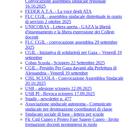
Convocazione assemblea sindacale regionale
16.10.2025
FEDER A.T.A. - La voce degli ATA
FLC CGIL - assemblea sindacale distrettuale in orario
di servizio 2 ottobre 2025
UNICOBAS - Lettera aperta - GAZA la libertà
d'insegnamento e la libera espressione dei Collegi
docenti
FLC CGIL - convocazione assemblea 29 settembre
2025
CGIL - Iniziativa di solidarietà per Gaza – Venerdì 19
settembre
Cobas Scuola - Sciopero 22 Settembre 2025
CGIL - Presidio Per Gaza davanti alla Prefettura di
Alessandria - Venerdì 19 settembre
CISL SCUOLA - Convocazione Assemblea Sindacale
20.10.2025
USB - adesione sciopero 22.09.2025
USB PI - Revoca sciopero 17.09.2025
Snadir - newsletter n. 477
Associazione sindacale autonoma - Comunicato
sindacale per designazione coordinatori di classe
Sindacato sociale di base - lettera per scuole
Flc Cgil Cuneo e Proteo Fare Sapere Cuneo - Invito
formazione docenti neoimmessi in ruolo