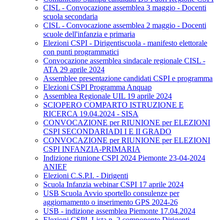
CISL - Convocazione assemblea 3 maggio - Docenti
scuola secondaria
CISL - Convocazione assemblea 2 maggio - Docenti
scuole dell'infanzia e primaria
Elezioni CSPI - Dirigentiscuola - manifesto elettorale
con punti programmatici
Convocazione assemblea sindacale regionale CISL -
ATA 29 aprile 2024
Assemblee presentazione candidati CSPI e programma
Elezioni CSPI Programma Anquap
Assemblea Regionale UIL 19 aprile 2024
SCIOPERO COMPARTO ISTRUZIONE E
RICERCA 19.04.2024 - SISA
CONVOCAZIONE per RIUNIONE per ELEZIONI
CSPI SECONDARIADI I E II GRADO
CONVOCAZIONE per RIUNIONE per ELEZIONI
CSPI INFANZIA-PRIMARIA
Indizione riunione CSPI 2024 Piemonte 23-04-2024
ANIEF
Elezioni C.S.P.I. - Dirigenti
Scuola Infanzia webinar CSPI 17 aprile 2024
USB Scuola Avvio sportello consulenze per
aggiornamento o inserimento GPS 2024-26
USB - indizione assemblea Piemonte 17.04.2024
Elezioni CSPI. Lista n. 2 componente Dirigenti