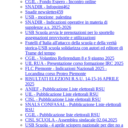
CGIL - Fondo Espero - Incontro online
SNADIR - Infopoint462
Snadir newsletter459
USB - mozione_palestina
SNADIR - Indicazioni operative in materia di
supplenze a.s. 2025-2026
USB Scuola avvia le prenotazioni per lo sportello
assegnazioni provvisorie e utilizzazioni
Fratelli d’Italia all'attacco della scuola e della verità
storica-USB scuola solidarizza con autori ed editore di
Trame del tempo
CGIL - Volantino Referendum 8 e 9 giugno 2025
UIL RUA - Presentazione corso formazione IRC 2025
FLC Piemonte - Indicazioni Nazionali 2025 -
Locandina corso Proteo Piemonte
RISULTATI ELEZIONI R.S.U. 14-15-16 APRILE
2025
ANIEF - Pubblicazione Liste elettorali RSU
UIL - Pubblicazione Liste elettorali RSU
CISL - Pubblicazione Liste elettorali RSU
SNALS CONFASAL - Pubblicazione Liste elettorali
RSU
CGIL - Pubblicazione liste elettorali RSU
CISL SCUOLA - Assemblea sindacale 02.04.2025
USB Scuola - 4 aprile sciopero nazionale per dire no a