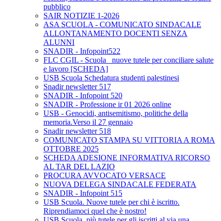
pubblico
SAIR NOTIZIE 1-2026
ASA SCUOLA - COMUNICATO SINDACALE
ALLONTANAMENTO DOCENTI SENZA
ALUNNI
SNADIR - Infopoint522
FLC CGIL - Scuola_ nuove tutele per conciliare salute
e lavoro [SCHEDA]
USB Scuola Schedatura studenti palestinesi
Snadir newsletter 517
SNADIR - Infopoint 520
SNADIR - Professione ir 01 2026 online
USB - Genocidi, antisemitismo, politiche della
memoria.Verso il 27 gennaio
Snadir newsletter 518
COMUNICATO STAMPA SU VITTORIA A ROMA
OTTOBRE 2025
SCHEDA ADESIONE INFORMATIVA RICORSO
AL TAR DEL LAZIO
PROCURA AVVOCATO VERSACE
NUOVA DELEGA SINDACALE FEDERATA
SNADIR - Infopoint 515
USB Scuola. Nuove tutele per chi è iscritto.
Riprendiamoci quel che è nostro!
USB Scuola, più tutele per gli iscritti al via una