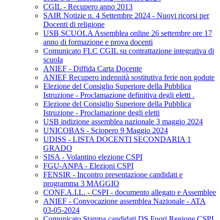
CGIL - Recupero anno 2013
SAIR Notizie n. 4 Settembre 2024 - Nuovi ricorsi per
Docenti di religione
USB SCUOLA Assemblea online 26 settembre ore 17
anno di formazione e prova docenti
Comunicato FLC CGIL su contrattazione integrativa di
scuola
ANIEF - Diffida Carta Docente
ANIEF Recupero indennità sostitutiva ferie non godute
Elezione del Consiglio Superiore della Pubblica
Istruzione - Proclamazione definitiva degli eletti .
Elezione del Consiglio Superiore della Pubblica
Istruzione - Proclamazione degli eletti
USB indizione assemblea nazionale 3 maggio 2024
UNICOBAS - Sciopero 9 Maggio 2024
UDISS - LISTA DOCENTI SECONDARIA 1
GRADO
SISA - Volantino elezione CSPI
FGU-ANPA - Elezioni CSPI
FENSIR - Incontro presentazione candidati e
programma 3 MAGGIO
CONF.A.I.L. - CSPI - documento allegato e Assemblee
ANIEF - Convocazione assemblea Nazionale - ATA
03-05-2024
Comunicato Stampa candidati DS Fuori Regione CSPI