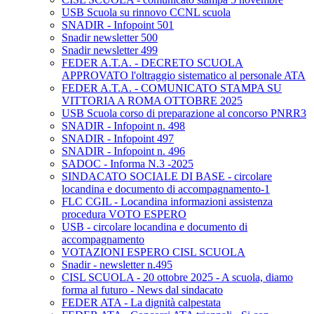
USB Scuola su rinnovo CCNL scuola
SNADIR - Infopoint 501
Snadir newsletter 500
Snadir newsletter 499
FEDER A.T.A. - DECRETO SCUOLA
APPROVATO l'oltraggio sistematico al personale ATA
FEDER A.T.A. - COMUNICATO STAMPA SU
VITTORIA A ROMA OTTOBRE 2025
USB Scuola corso di preparazione al concorso PNRR3
SNADIR - Infopoint n. 498
SNADIR - Infopoint 497
SNADIR - Infopoint n. 496
SADOC - Informa N.3 -2025
SINDACATO SOCIALE DI BASE - circolare
locandina e documento di accompagnamento-1
FLC CGIL - Locandina informazioni assistenza
procedura VOTO ESPERO
USB - circolare locandina e documento di
accompagnamento
VOTAZIONI ESPERO CISL SCUOLA
Snadir - newsletter n.495
CISL SCUOLA - 20 ottobre 2025 - A scuola, diamo
forma al futuro - News dal sindacato
FEDER ATA - La dignità calpestata