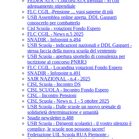
FEDER ATA - Concorsi ATA triennali - Si con
adeguamento stipendiale
FLC CGIL -Pensione ... vuoi saperne di più
USB Assemblea online aperta. DDL Gasparri
conoscerlo per combatterlo
Cisl Scuola - votazioni Fondo Espero
FLC CGIL - News n.5 2025
SNADIR - Infopoint n.494
USB Scuola - indicazioni nazionali e DDL Gasparri -
stessa faccia della nuova scuola del ventennio
USB Scuola - apertura sportello di consulenza per
iscrizione al concorso PNRR3
FLC CGIL - Locandina votazioni Fondo Espero
SNADIR - Infopoint n.491
SAIR NAZIONAL - n.4 - 2025
CISL Scuola - Incontro DS
CISL SCUOLA - Incontro Fondo Espero
CISL - Incontro Pensioni
CISL Scuola - News n. 1 - 5 ottobre 2025
USB Scuola - Dalle scuole un nuovo segnale di
solidarietà determinazione e umanità
Snadir newsletter n.488
USB Scuola - Dirigenti scolastici - il vostro silenzio è
complice, le scuole non possono tacere!
Federazione UIL Scuola RUA Piemonte -