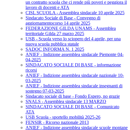
un contratto scuola che ci rende più poveri e peggiora il
lavoro di docenti e ATA
CISL SCUOLA - Assemblea sindacale 10 aprile 2025
Sindacato Sociale di Base - Convegno di
aggiornamentocorso 14 aprile 2025
FEDERAZIONE GILDA UNAMS - Assemblea
territoriale Gilda 27 marzo 2025
USB - Scuola verso lo sciopero del 4 aprile, per una
nuova scuola pubblica statale
SADOC INFORMA N. 1 2025
ANIEF - Indizione assemblea sindacale Piemonte 04-
04-2025
SINDACATO SOCIALE DI BASE - informazione
ricorsi
ANIEF - Indizione assemblea sindacale nazionale 10-
03-2025
ANIEF - Indizione assemblea sindacale insegnanti di
sostegno 07-03-2025
Sindacato sociale di base - Fondo Espero, no grazie
SNALS - Assemblea sindacale 13 MARZO
SINDACATO SOCIALE DI BASE - Comunicato
ATA
USB Scuola - sportello mobilità 2025-26
FENSIR - Ricorso nazionale 2013
ANIEF - Indizione assemblea sindacale scuole montane