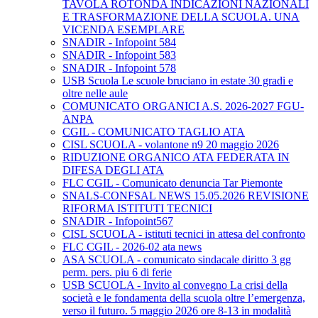
TAVOLA ROTONDA INDICAZIONI NAZIONALI
E TRASFORMAZIONE DELLA SCUOLA. UNA
VICENDA ESEMPLARE
SNADIR - Infopoint 584
SNADIR - Infopoint 583
SNADIR - Infopoint 578
USB Scuola Le scuole bruciano in estate 30 gradi e
oltre nelle aule
COMUNICATO ORGANICI A.S. 2026-2027 FGU-
ANPA
CGIL - COMUNICATO TAGLIO ATA
CISL SCUOLA - volantone n9 20 maggio 2026
RIDUZIONE ORGANICO ATA FEDERATA IN
DIFESA DEGLI ATA
FLC CGIL - Comunicato denuncia Tar Piemonte
SNALS-CONFSAL NEWS 15.05.2026 REVISIONE
RIFORMA ISTITUTI TECNICI
SNADIR - Infopoint567
CISL SCUOLA - istituti tecnici in attesa del confronto
FLC CGIL - 2026-02 ata news
ASA SCUOLA - comunicato sindacale diritto 3 gg
perm. pers. piu 6 di ferie
USB SCUOLA - Invito al convegno La crisi della
società e le fondamenta della scuola oltre l’emergenza,
verso il futuro. 5 maggio 2026 ore 8-13 in modalità