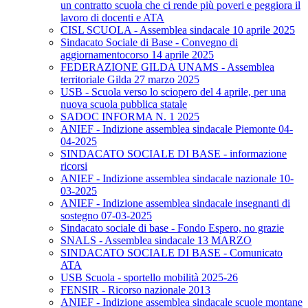
un contratto scuola che ci rende più poveri e peggiora il
lavoro di docenti e ATA
CISL SCUOLA - Assemblea sindacale 10 aprile 2025
Sindacato Sociale di Base - Convegno di
aggiornamentocorso 14 aprile 2025
FEDERAZIONE GILDA UNAMS - Assemblea
territoriale Gilda 27 marzo 2025
USB - Scuola verso lo sciopero del 4 aprile, per una
nuova scuola pubblica statale
SADOC INFORMA N. 1 2025
ANIEF - Indizione assemblea sindacale Piemonte 04-
04-2025
SINDACATO SOCIALE DI BASE - informazione
ricorsi
ANIEF - Indizione assemblea sindacale nazionale 10-
03-2025
ANIEF - Indizione assemblea sindacale insegnanti di
sostegno 07-03-2025
Sindacato sociale di base - Fondo Espero, no grazie
SNALS - Assemblea sindacale 13 MARZO
SINDACATO SOCIALE DI BASE - Comunicato
ATA
USB Scuola - sportello mobilità 2025-26
FENSIR - Ricorso nazionale 2013
ANIEF - Indizione assemblea sindacale scuole montane