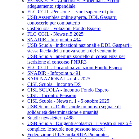
FEDER ATA - Concorsi ATA triennali - Si con
adeguamento stipendiale
FLC CGIL -Pensione ... vuoi saperne di più
USB Assemblea online aperta. DDL Gasparri
conoscerlo per combatterlo
Cisl Scuola - votazioni Fondo Espero
FLC CGIL - News n.5 2025
SNADIR - Infopoint n.494
USB Scuola - indicazioni nazionali e DDL Gasparri -
stessa faccia della nuova scuola del ventennio
USB Scuola - apertura sportello di consulenza per
iscrizione al concorso PNRR3
FLC CGIL - Locandina votazioni Fondo Espero
SNADIR - Infopoint n.491
SAIR NAZIONAL - n.4 - 2025
CISL Scuola - Incontro DS
CISL SCUOLA - Incontro Fondo Espero
CISL - Incontro Pensioni
CISL Scuola - News n. 1 - 5 ottobre 2025
USB Scuola - Dalle scuole un nuovo segnale di
solidarietà determinazione e umanità
Snadir newsletter n.488
USB Scuola - Dirigenti scolastici - il vostro silenzio è
complice, le scuole non possono tacere!
Federazione UIL Scuola RUA Piemonte -