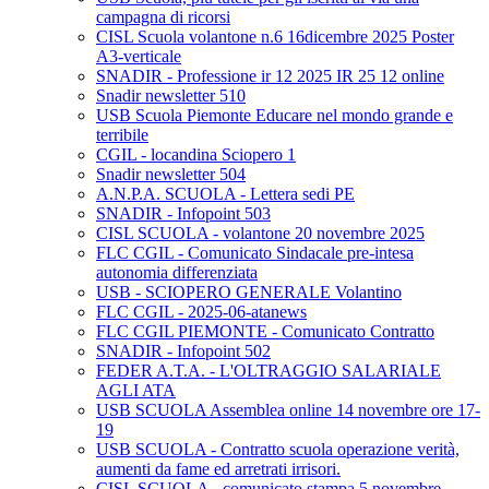
campagna di ricorsi
CISL Scuola volantone n.6 16dicembre 2025 Poster
A3-verticale
SNADIR - Professione ir 12 2025 IR 25 12 online
Snadir newsletter 510
USB Scuola Piemonte Educare nel mondo grande e
terribile
CGIL - locandina Sciopero 1
Snadir newsletter 504
A.N.P.A. SCUOLA - Lettera sedi PE
SNADIR - Infopoint 503
CISL SCUOLA - volantone 20 novembre 2025
FLC CGIL - Comunicato Sindacale pre-intesa
autonomia differenziata
USB - SCIOPERO GENERALE Volantino
FLC CGIL - 2025-06-atanews
FLC CGIL PIEMONTE - Comunicato Contratto
SNADIR - Infopoint 502
FEDER A.T.A. - L'OLTRAGGIO SALARIALE
AGLI ATA
USB SCUOLA Assemblea online 14 novembre ore 17-
19
USB SCUOLA - Contratto scuola operazione verità,
aumenti da fame ed arretrati irrisori.
CISL SCUOLA - comunicato stampa 5 novembre