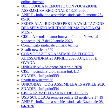
online sincrona
UIL SCUOLA PIEMONTE CONVOCAZIONE
ASSEMBLEA REGIONALE 13.05.2026
ANIEF - Indizione assemblea sindacale Piemonte 25-
05-26
FEDER ATA - RICORSO PER LA VALUTAZIONE
DEL SERVIZIO MILITARE PRIMA FASCIA (24
MESI)
CISL - A scuola, diamo forma al futuro - News dal
sindacato, N. 7 del 20 aprile 2026
Comunicato sindacale unitario tecnici
Snadir newsletter559
CONVOCAZIONE ASSEMBLEA FLCCGIL
ALESSANDRIA 23 APRILE 2026 ACQUI T. E
OVADA
UNICOBAS - Sciopero 20 Aprile 2026
CISL - locandina-programma-link-LD
SNADIR - Infopoint555
Snadir newsletter556
UNICOBAS - ODG ASSEMBLEA 15 APRILE 2026
SNADIR - Infopoint554
CISL - LA VALUTAZIONE DELLE GPS
USB SCUOLA Assemblea online 13 aprile ore 17-19
ANIEF - Indizione assemblea sindacale Nazionale 08-
04-2026