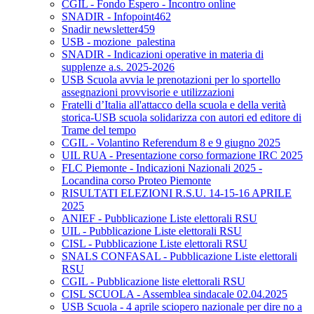
CGIL - Fondo Espero - Incontro online
SNADIR - Infopoint462
Snadir newsletter459
USB - mozione_palestina
SNADIR - Indicazioni operative in materia di
supplenze a.s. 2025-2026
USB Scuola avvia le prenotazioni per lo sportello
assegnazioni provvisorie e utilizzazioni
Fratelli d’Italia all'attacco della scuola e della verità
storica-USB scuola solidarizza con autori ed editore di
Trame del tempo
CGIL - Volantino Referendum 8 e 9 giugno 2025
UIL RUA - Presentazione corso formazione IRC 2025
FLC Piemonte - Indicazioni Nazionali 2025 -
Locandina corso Proteo Piemonte
RISULTATI ELEZIONI R.S.U. 14-15-16 APRILE
2025
ANIEF - Pubblicazione Liste elettorali RSU
UIL - Pubblicazione Liste elettorali RSU
CISL - Pubblicazione Liste elettorali RSU
SNALS CONFASAL - Pubblicazione Liste elettorali
RSU
CGIL - Pubblicazione liste elettorali RSU
CISL SCUOLA - Assemblea sindacale 02.04.2025
USB Scuola - 4 aprile sciopero nazionale per dire no a