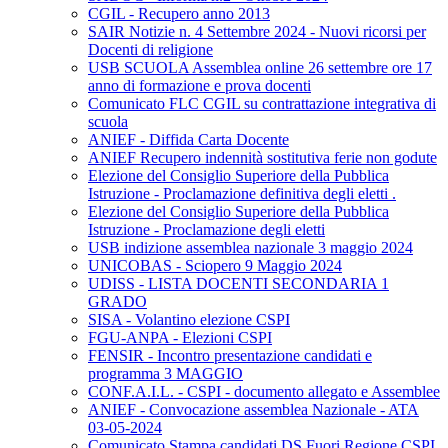
CGIL - Recupero anno 2013
SAIR Notizie n. 4 Settembre 2024 - Nuovi ricorsi per
Docenti di religione
USB SCUOLA Assemblea online 26 settembre ore 17
anno di formazione e prova docenti
Comunicato FLC CGIL su contrattazione integrativa di
scuola
ANIEF - Diffida Carta Docente
ANIEF Recupero indennità sostitutiva ferie non godute
Elezione del Consiglio Superiore della Pubblica
Istruzione - Proclamazione definitiva degli eletti .
Elezione del Consiglio Superiore della Pubblica
Istruzione - Proclamazione degli eletti
USB indizione assemblea nazionale 3 maggio 2024
UNICOBAS - Sciopero 9 Maggio 2024
UDISS - LISTA DOCENTI SECONDARIA 1
GRADO
SISA - Volantino elezione CSPI
FGU-ANPA - Elezioni CSPI
FENSIR - Incontro presentazione candidati e
programma 3 MAGGIO
CONF.A.I.L. - CSPI - documento allegato e Assemblee
ANIEF - Convocazione assemblea Nazionale - ATA
03-05-2024
Comunicato Stampa candidati DS Fuori Regione CSPI