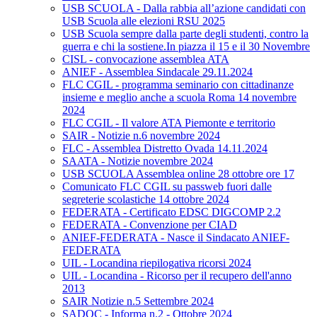
USB SCUOLA - Dalla rabbia all’azione candidati con
USB Scuola alle elezioni RSU 2025
USB Scuola sempre dalla parte degli studenti, contro la
guerra e chi la sostiene.In piazza il 15 e il 30 Novembre
CISL - convocazione assemblea ATA
ANIEF - Assemblea Sindacale 29.11.2024
FLC CGIL - programma seminario con cittadinanze
insieme e meglio anche a scuola Roma 14 novembre
2024
FLC CGIL - Il valore ATA Piemonte e territorio
SAIR - Notizie n.6 novembre 2024
FLC - Assemblea Distretto Ovada 14.11.2024
SAATA - Notizie novembre 2024
USB SCUOLA Assemblea online 28 ottobre ore 17
Comunicato FLC CGIL su passweb fuori dalle
segreterie scolastiche 14 ottobre 2024
FEDERATA - Certificato EDSC DIGCOMP 2.2
FEDERATA - Convenzione per CIAD
ANIEF-FEDERATA - Nasce il Sindacato ANIEF-
FEDERATA
UIL - Locandina riepilogativa ricorsi 2024
UIL - Locandina - Ricorso per il recupero dell'anno
2013
SAIR Notizie n.5 Settembre 2024
SADOC - Informa n.2 - Ottobre 2024