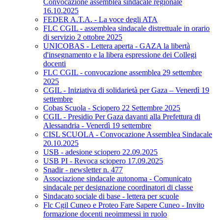
Convocazione assemblea sindacale regionale
16.10.2025
FEDER A.T.A. - La voce degli ATA
FLC CGIL - assemblea sindacale distrettuale in orario
di servizio 2 ottobre 2025
UNICOBAS - Lettera aperta - GAZA la libertà
d'insegnamento e la libera espressione dei Collegi
docenti
FLC CGIL - convocazione assemblea 29 settembre
2025
CGIL - Iniziativa di solidarietà per Gaza – Venerdì 19
settembre
Cobas Scuola - Sciopero 22 Settembre 2025
CGIL - Presidio Per Gaza davanti alla Prefettura di
Alessandria - Venerdì 19 settembre
CISL SCUOLA - Convocazione Assemblea Sindacale
20.10.2025
USB - adesione sciopero 22.09.2025
USB PI - Revoca sciopero 17.09.2025
Snadir - newsletter n. 477
Associazione sindacale autonoma - Comunicato
sindacale per designazione coordinatori di classe
Sindacato sociale di base - lettera per scuole
Flc Cgil Cuneo e Proteo Fare Sapere Cuneo - Invito
formazione docenti neoimmessi in ruolo