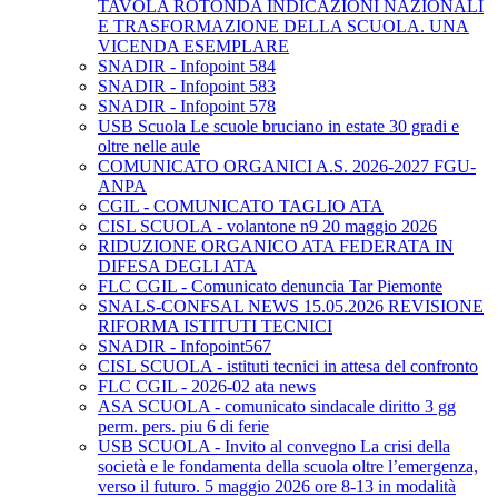
TAVOLA ROTONDA INDICAZIONI NAZIONALI
E TRASFORMAZIONE DELLA SCUOLA. UNA
VICENDA ESEMPLARE
SNADIR - Infopoint 584
SNADIR - Infopoint 583
SNADIR - Infopoint 578
USB Scuola Le scuole bruciano in estate 30 gradi e
oltre nelle aule
COMUNICATO ORGANICI A.S. 2026-2027 FGU-
ANPA
CGIL - COMUNICATO TAGLIO ATA
CISL SCUOLA - volantone n9 20 maggio 2026
RIDUZIONE ORGANICO ATA FEDERATA IN
DIFESA DEGLI ATA
FLC CGIL - Comunicato denuncia Tar Piemonte
SNALS-CONFSAL NEWS 15.05.2026 REVISIONE
RIFORMA ISTITUTI TECNICI
SNADIR - Infopoint567
CISL SCUOLA - istituti tecnici in attesa del confronto
FLC CGIL - 2026-02 ata news
ASA SCUOLA - comunicato sindacale diritto 3 gg
perm. pers. piu 6 di ferie
USB SCUOLA - Invito al convegno La crisi della
società e le fondamenta della scuola oltre l’emergenza,
verso il futuro. 5 maggio 2026 ore 8-13 in modalità