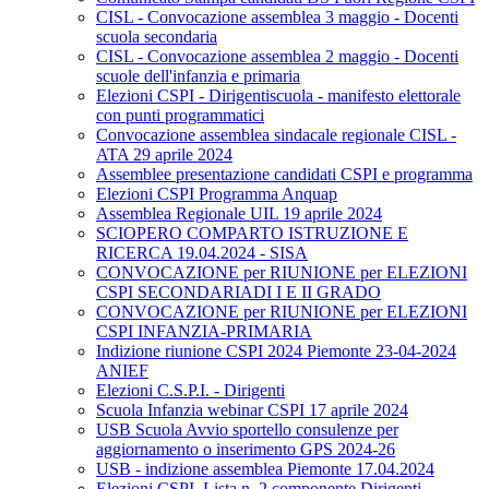
CISL - Convocazione assemblea 3 maggio - Docenti
scuola secondaria
CISL - Convocazione assemblea 2 maggio - Docenti
scuole dell'infanzia e primaria
Elezioni CSPI - Dirigentiscuola - manifesto elettorale
con punti programmatici
Convocazione assemblea sindacale regionale CISL -
ATA 29 aprile 2024
Assemblee presentazione candidati CSPI e programma
Elezioni CSPI Programma Anquap
Assemblea Regionale UIL 19 aprile 2024
SCIOPERO COMPARTO ISTRUZIONE E
RICERCA 19.04.2024 - SISA
CONVOCAZIONE per RIUNIONE per ELEZIONI
CSPI SECONDARIADI I E II GRADO
CONVOCAZIONE per RIUNIONE per ELEZIONI
CSPI INFANZIA-PRIMARIA
Indizione riunione CSPI 2024 Piemonte 23-04-2024
ANIEF
Elezioni C.S.P.I. - Dirigenti
Scuola Infanzia webinar CSPI 17 aprile 2024
USB Scuola Avvio sportello consulenze per
aggiornamento o inserimento GPS 2024-26
USB - indizione assemblea Piemonte 17.04.2024
Elezioni CSPI. Lista n. 2 componente Dirigenti