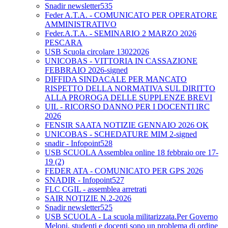
Snadir newsletter535
Feder A.T.A. - COMUNICATO PER OPERATORE
AMMINISTRATIVO
Feder.A.T.A. - SEMINARIO 2 MARZO 2026
PESCARA
USB Scuola circolare 13022026
UNICOBAS - VITTORIA IN CASSAZIONE
FEBBRAIO 2026-signed
DIFFIDA SINDACALE PER MANCATO
RISPETTO DELLA NORMATIVA SUL DIRITTO
ALLA PROROGA DELLE SUPPLENZE BREVI
UIL - RICORSO DANNO PER I DOCENTI IRC
2026
FENSIR SAATA NOTIZIE GENNAIO 2026 OK
UNICOBAS - SCHEDATURE MIM 2-signed
snadir - Infopoint528
USB SCUOLA Assemblea online 18 febbraio ore 17-
19 (2)
FEDER ATA - COMUNICATO PER GPS 2026
SNADIR - Infopoint527
FLC CGIL - assemblea arretrati
SAIR NOTIZIE N.2-2026
Snadir newsletter525
USB SCUOLA - La scuola militarizzata.Per Governo
Meloni, studenti e docenti sono un problema di ordine