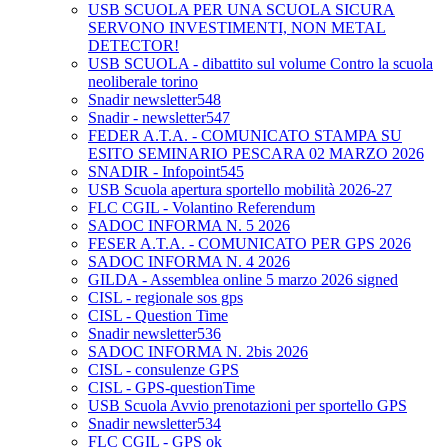
USB SCUOLA PER UNA SCUOLA SICURA
SERVONO INVESTIMENTI, NON METAL
DETECTOR!
USB SCUOLA - dibattito sul volume Contro la scuola
neoliberale torino
Snadir newsletter548
Snadir - newsletter547
FEDER A.T.A. - COMUNICATO STAMPA SU
ESITO SEMINARIO PESCARA 02 MARZO 2026
SNADIR - Infopoint545
USB Scuola apertura sportello mobilità 2026-27
FLC CGIL - Volantino Referendum
SADOC INFORMA N. 5 2026
FESER A.T.A. - COMUNICATO PER GPS 2026
SADOC INFORMA N. 4 2026
GILDA - Assemblea online 5 marzo 2026 signed
CISL - regionale sos gps
CISL - Question Time
Snadir newsletter536
SADOC INFORMA N. 2bis 2026
CISL - consulenze GPS
CISL - GPS-questionTime
USB Scuola Avvio prenotazioni per sportello GPS
Snadir newsletter534
FLC CGIL - GPS ok