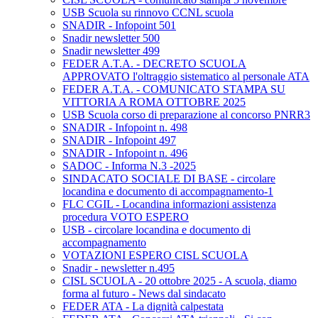
USB Scuola su rinnovo CCNL scuola
SNADIR - Infopoint 501
Snadir newsletter 500
Snadir newsletter 499
FEDER A.T.A. - DECRETO SCUOLA
APPROVATO l'oltraggio sistematico al personale ATA
FEDER A.T.A. - COMUNICATO STAMPA SU
VITTORIA A ROMA OTTOBRE 2025
USB Scuola corso di preparazione al concorso PNRR3
SNADIR - Infopoint n. 498
SNADIR - Infopoint 497
SNADIR - Infopoint n. 496
SADOC - Informa N.3 -2025
SINDACATO SOCIALE DI BASE - circolare
locandina e documento di accompagnamento-1
FLC CGIL - Locandina informazioni assistenza
procedura VOTO ESPERO
USB - circolare locandina e documento di
accompagnamento
VOTAZIONI ESPERO CISL SCUOLA
Snadir - newsletter n.495
CISL SCUOLA - 20 ottobre 2025 - A scuola, diamo
forma al futuro - News dal sindacato
FEDER ATA - La dignità calpestata