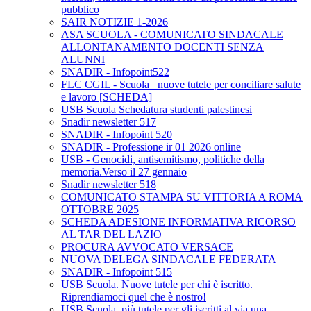
pubblico
SAIR NOTIZIE 1-2026
ASA SCUOLA - COMUNICATO SINDACALE
ALLONTANAMENTO DOCENTI SENZA
ALUNNI
SNADIR - Infopoint522
FLC CGIL - Scuola_ nuove tutele per conciliare salute
e lavoro [SCHEDA]
USB Scuola Schedatura studenti palestinesi
Snadir newsletter 517
SNADIR - Infopoint 520
SNADIR - Professione ir 01 2026 online
USB - Genocidi, antisemitismo, politiche della
memoria.Verso il 27 gennaio
Snadir newsletter 518
COMUNICATO STAMPA SU VITTORIA A ROMA
OTTOBRE 2025
SCHEDA ADESIONE INFORMATIVA RICORSO
AL TAR DEL LAZIO
PROCURA AVVOCATO VERSACE
NUOVA DELEGA SINDACALE FEDERATA
SNADIR - Infopoint 515
USB Scuola. Nuove tutele per chi è iscritto.
Riprendiamoci quel che è nostro!
USB Scuola, più tutele per gli iscritti al via una