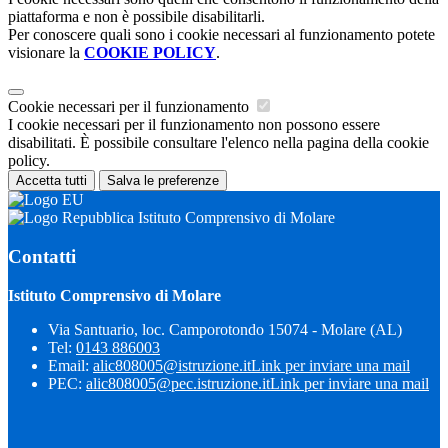
piattaforma e non è possibile disabilitarli.
Per conoscere quali sono i cookie necessari al funzionamento potete
visionare la
COOKIE POLICY
.
Cookie necessari per il funzionamento
I cookie necessari per il funzionamento non possono essere
disabilitati. È possibile consultare l'elenco nella pagina della cookie
policy.
Accetta tutti
Salva le preferenze
Istituto Comprensivo di Molare
Contatti
Istituto Comprensivo di Molare
Via Santuario, loc. Camporotondo 15074 - Molare (AL)
Tel:
0143 886003
Email:
alic808005@istruzione.it
Link per inviare una mail
PEC:
alic808005@pec.istruzione.it
Link per inviare una mail