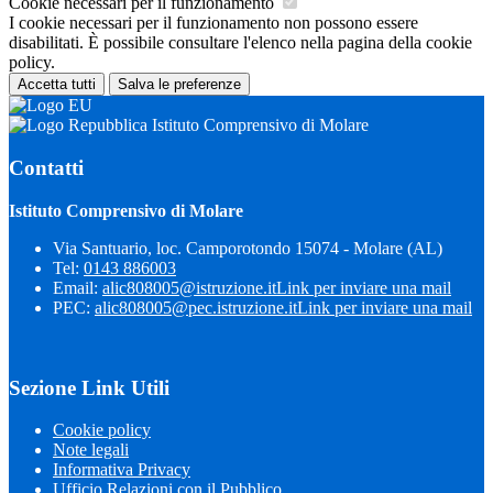
Cookie necessari per il funzionamento
I cookie necessari per il funzionamento non possono essere
disabilitati. È possibile consultare l'elenco nella pagina della cookie
policy.
Accetta tutti
Salva le preferenze
Istituto Comprensivo di Molare
Contatti
Istituto Comprensivo di Molare
Via Santuario, loc. Camporotondo 15074 - Molare (AL)
Tel:
0143 886003
Email:
alic808005@istruzione.it
Link per inviare una mail
PEC:
alic808005@pec.istruzione.it
Link per inviare una mail
Sezione Link Utili
Cookie policy
Note legali
Informativa Privacy
Ufficio Relazioni con il Pubblico