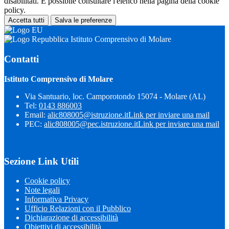
disabilitati. È possibile consultare l'elenco nella pagina della cookie
policy.
Accetta tutti
Salva le preferenze
Istituto Comprensivo di Molare
Contatti
Istituto Comprensivo di Molare
Via Santuario, loc. Camporotondo 15074 - Molare (AL)
Tel:
0143 886003
Email:
alic808005@istruzione.it
Link per inviare una mail
PEC:
alic808005@pec.istruzione.it
Link per inviare una mail
Sezione Link Utili
Cookie policy
Note legali
Informativa Privacy
Ufficio Relazioni con il Pubblico
Dichiarazione di accessibilità
Obiettivi di accessibilità