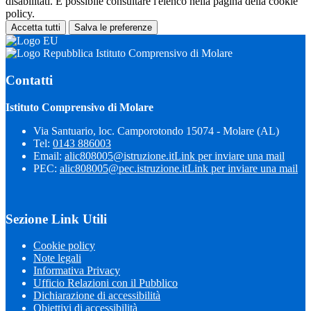
disabilitati. È possibile consultare l'elenco nella pagina della cookie
policy.
Accetta tutti
Salva le preferenze
Istituto Comprensivo di Molare
Contatti
Istituto Comprensivo di Molare
Via Santuario, loc. Camporotondo 15074 - Molare (AL)
Tel:
0143 886003
Email:
alic808005@istruzione.it
Link per inviare una mail
PEC:
alic808005@pec.istruzione.it
Link per inviare una mail
Sezione Link Utili
Cookie policy
Note legali
Informativa Privacy
Ufficio Relazioni con il Pubblico
Dichiarazione di accessibilità
Obiettivi di accessibilità