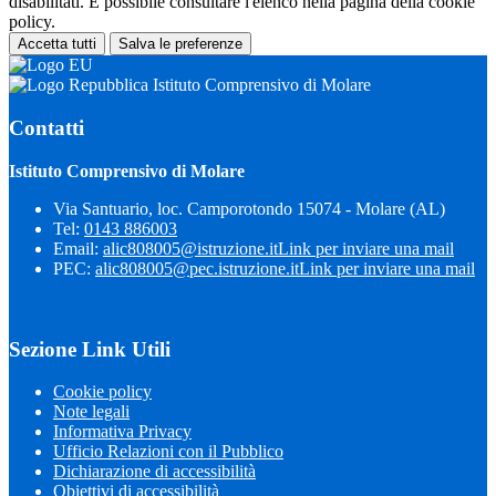
disabilitati. È possibile consultare l'elenco nella pagina della cookie
policy.
Accetta tutti
Salva le preferenze
Istituto Comprensivo di Molare
Contatti
Istituto Comprensivo di Molare
Via Santuario, loc. Camporotondo 15074 - Molare (AL)
Tel:
0143 886003
Email:
alic808005@istruzione.it
Link per inviare una mail
PEC:
alic808005@pec.istruzione.it
Link per inviare una mail
Sezione Link Utili
Cookie policy
Note legali
Informativa Privacy
Ufficio Relazioni con il Pubblico
Dichiarazione di accessibilità
Obiettivi di accessibilità