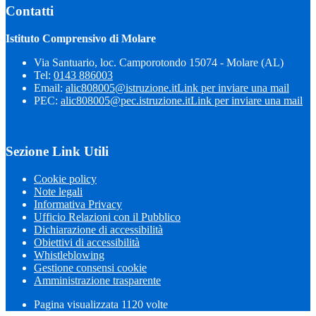
Contatti
Istituto Comprensivo di Molare
Via Santuario, loc. Camporotondo 15074 - Molare (AL)
Tel:
0143 886003
Email:
alic808005@istruzione.it
Link per inviare una mail
PEC:
alic808005@pec.istruzione.it
Link per inviare una mail
Sezione Link Utili
Cookie policy
Note legali
Informativa Privacy
Ufficio Relazioni con il Pubblico
Dichiarazione di accessibilità
Obiettivi di accessibilità
Whistleblowing
Gestione consensi cookie
Amministrazione trasparente
Pagina visualizzata
1120
volte