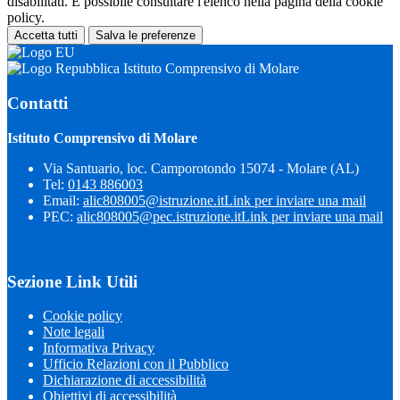
disabilitati. È possibile consultare l'elenco nella pagina della cookie
policy.
Accetta tutti
Salva le preferenze
Istituto Comprensivo di Molare
Contatti
Istituto Comprensivo di Molare
Via Santuario, loc. Camporotondo 15074 - Molare (AL)
Tel:
0143 886003
Email:
alic808005@istruzione.it
Link per inviare una mail
PEC:
alic808005@pec.istruzione.it
Link per inviare una mail
Sezione Link Utili
Cookie policy
Note legali
Informativa Privacy
Ufficio Relazioni con il Pubblico
Dichiarazione di accessibilità
Obiettivi di accessibilità