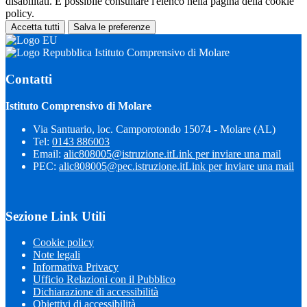
disabilitati. È possibile consultare l'elenco nella pagina della cookie
policy.
Accetta tutti
Salva le preferenze
Istituto Comprensivo di Molare
Contatti
Istituto Comprensivo di Molare
Via Santuario, loc. Camporotondo 15074 - Molare (AL)
Tel:
0143 886003
Email:
alic808005@istruzione.it
Link per inviare una mail
PEC:
alic808005@pec.istruzione.it
Link per inviare una mail
Sezione Link Utili
Cookie policy
Note legali
Informativa Privacy
Ufficio Relazioni con il Pubblico
Dichiarazione di accessibilità
Obiettivi di accessibilità