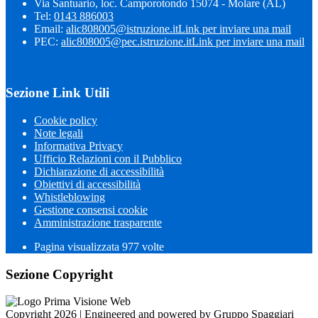
Via Santuario, loc. Camporotondo 15074 - Molare (AL)
Tel:
0143 886003
Email:
alic808005@istruzione.it
Link per inviare una mail
PEC:
alic808005@pec.istruzione.it
Link per inviare una mail
Sezione Link Utili
Cookie policy
Note legali
Informativa Privacy
Ufficio Relazioni con il Pubblico
Dichiarazione di accessibilità
Obiettivi di accessibilità
Whistleblowing
Gestione consensi cookie
Amministrazione trasparente
Pagina visualizzata
977
volte
Sezione Copyright
Copyright 2026 | Engineered and powered by Gruppo Spaggiari