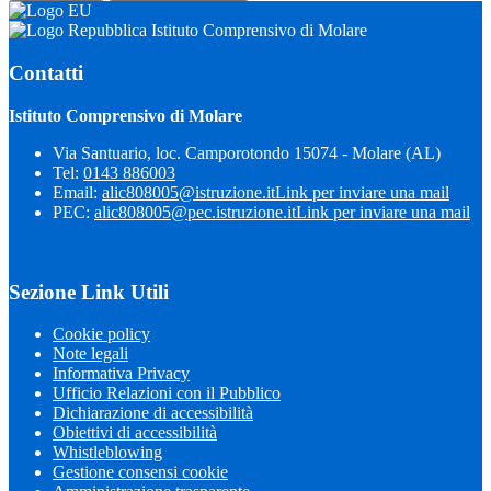
Istituto Comprensivo di Molare
Contatti
Istituto Comprensivo di Molare
Via Santuario, loc. Camporotondo 15074 - Molare (AL)
Tel:
0143 886003
Email:
alic808005@istruzione.it
Link per inviare una mail
PEC:
alic808005@pec.istruzione.it
Link per inviare una mail
Sezione Link Utili
Cookie policy
Note legali
Informativa Privacy
Ufficio Relazioni con il Pubblico
Dichiarazione di accessibilità
Obiettivi di accessibilità
Whistleblowing
Gestione consensi cookie