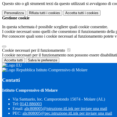
Questo sito o gli strumenti terzi da questo utilizzati si avvalgono di coo
Personalizza
Rifiuta tutti
i cookies
Accetta tutti
i cookies
Gestione cookie
In questa schermata è possibile scegliere quali cookie consentire.
I cookie necessari sono quelli che consentono il funzionamento della pi
Per conoscere quali sono i cookie necessari al funzionamento potete v
Cookie necessari per il funzionamento
I cookie necessari per il funzionamento non possono essere disabilitati.
Accetta tutti
Salva le preferenze
Istituto Comprensivo di Molare
Contatti
Istituto Comprensivo di Molare
Via Santuario, loc. Camporotondo 15074 - Molare (AL)
Tel:
0143 886003
Email:
alic808005@istruzione.it
Link per inviare una mail
PEC:
alic808005@pec.istruzione.it
Link per inviare una mail