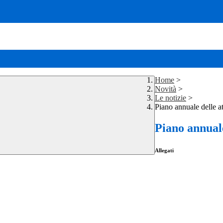
Home
>
Novità
>
Le notizie
>
Piano annuale delle a
Piano annuale
Allegati