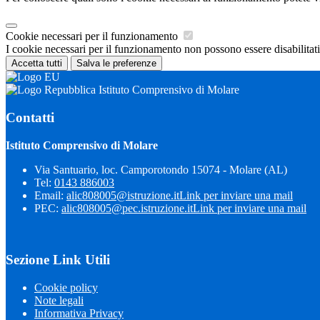
Cookie necessari per il funzionamento
I cookie necessari per il funzionamento non possono essere disabilitati.
Accetta tutti
Salva le preferenze
Istituto Comprensivo di Molare
Contatti
Istituto Comprensivo di Molare
Via Santuario, loc. Camporotondo 15074 - Molare (AL)
Tel:
0143 886003
Email:
alic808005@istruzione.it
Link per inviare una mail
PEC:
alic808005@pec.istruzione.it
Link per inviare una mail
Sezione Link Utili
Cookie policy
Note legali
Informativa Privacy