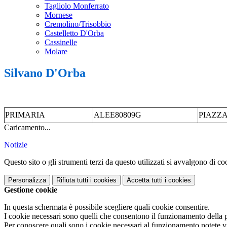
Tagliolo Monferrato
Mornese
Cremolino/Trisobbio
Castelletto D'Orba
Cassinelle
Molare
Silvano D'Orba
PRIMARIA
ALEE80809G
PIAZZA
Caricamento...
Notizie
Questo sito o gli strumenti terzi da questo utilizzati si avvalgono di coo
Personalizza
Rifiuta tutti
i cookies
Accetta tutti
i cookies
Gestione cookie
In questa schermata è possibile scegliere quali cookie consentire.
I cookie necessari sono quelli che consentono il funzionamento della pi
Per conoscere quali sono i cookie necessari al funzionamento potete v