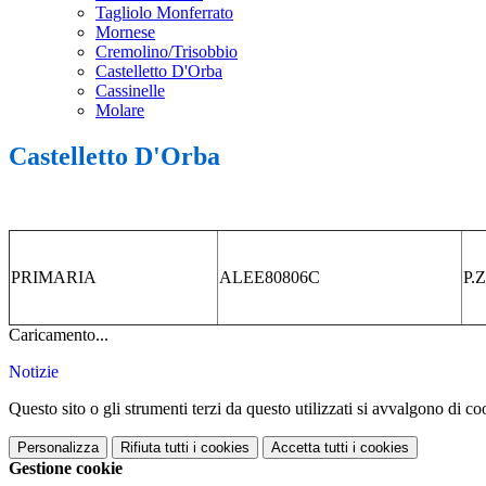
Tagliolo Monferrato
Mornese
Cremolino/Trisobbio
Castelletto D'Orba
Cassinelle
Molare
Castelletto D'Orba
PRIMARIA
ALEE80806C
P.
Caricamento...
Notizie
Questo sito o gli strumenti terzi da questo utilizzati si avvalgono di coo
Personalizza
Rifiuta tutti
i cookies
Accetta tutti
i cookies
Gestione cookie