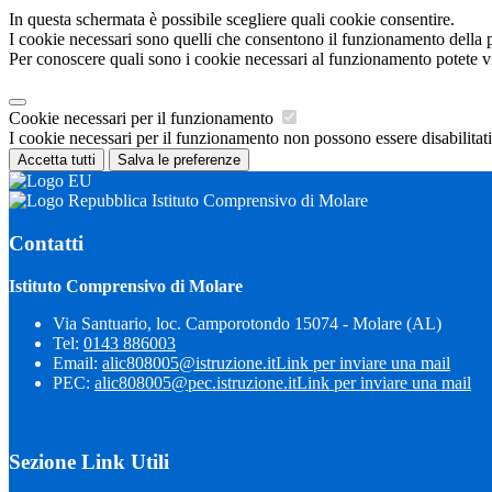
In questa schermata è possibile scegliere quali cookie consentire.
I cookie necessari sono quelli che consentono il funzionamento della pi
Per conoscere quali sono i cookie necessari al funzionamento potete v
Cookie necessari per il funzionamento
I cookie necessari per il funzionamento non possono essere disabilitati.
Accetta tutti
Salva le preferenze
Istituto Comprensivo di Molare
Contatti
Istituto Comprensivo di Molare
Via Santuario, loc. Camporotondo 15074 - Molare (AL)
Tel:
0143 886003
Email:
alic808005@istruzione.it
Link per inviare una mail
PEC:
alic808005@pec.istruzione.it
Link per inviare una mail
Sezione Link Utili