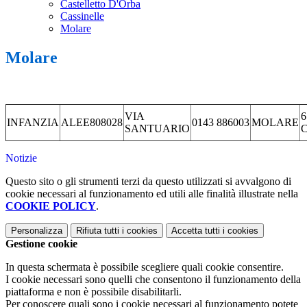
Castelletto D'Orba
Cassinelle
Molare
Molare
VIA
6
INFANZIA
ALEE808028
0143 886003
MOLARE
SANTUARIO
C
Notizie
Questo sito o gli strumenti terzi da questo utilizzati si avvalgono di
cookie necessari al funzionamento ed utili alle finalità illustrate nella
COOKIE POLICY
.
Personalizza
Rifiuta tutti
i cookies
Accetta tutti
i cookies
Gestione cookie
In questa schermata è possibile scegliere quali cookie consentire.
I cookie necessari sono quelli che consentono il funzionamento della
piattaforma e non è possibile disabilitarli.
Per conoscere quali sono i cookie necessari al funzionamento potete