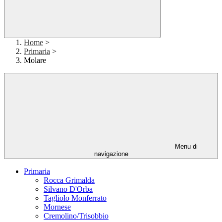
Home
>
Primaria
>
Molare
Menu di
navigazione
Primaria
Rocca Grimalda
Silvano D'Orba
Tagliolo Monferrato
Mornese
Cremolino/Trisobbio