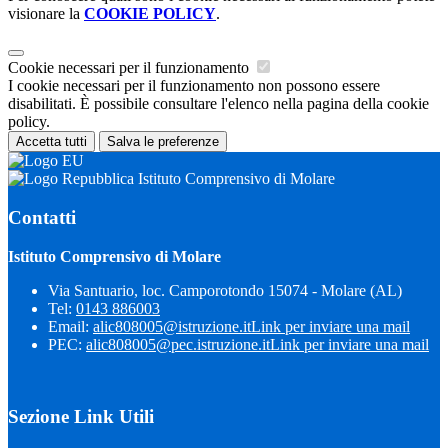
visionare la
COOKIE POLICY
.
Cookie necessari per il funzionamento
I cookie necessari per il funzionamento non possono essere
disabilitati. È possibile consultare l'elenco nella pagina della cookie
policy.
Accetta tutti
Salva le preferenze
Istituto Comprensivo di Molare
Contatti
Istituto Comprensivo di Molare
Via Santuario, loc. Camporotondo 15074 - Molare (AL)
Tel:
0143 886003
Email:
alic808005@istruzione.it
Link per inviare una mail
PEC:
alic808005@pec.istruzione.it
Link per inviare una mail
Sezione Link Utili