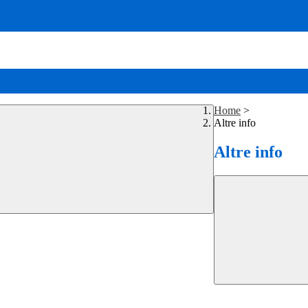
Home
>
Altre info
Altre info