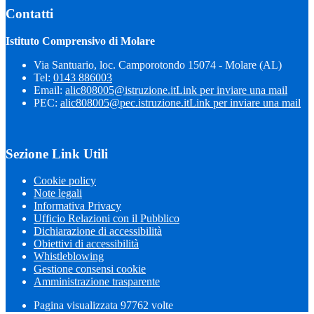
Contatti
Istituto Comprensivo di Molare
Via Santuario, loc. Camporotondo 15074 - Molare (AL)
Tel:
0143 886003
Email:
alic808005@istruzione.it
Link per inviare una mail
PEC:
alic808005@pec.istruzione.it
Link per inviare una mail
Sezione Link Utili
Cookie policy
Note legali
Informativa Privacy
Ufficio Relazioni con il Pubblico
Dichiarazione di accessibilità
Obiettivi di accessibilità
Whistleblowing
Gestione consensi cookie
Amministrazione trasparente
Pagina visualizzata
97762
volte